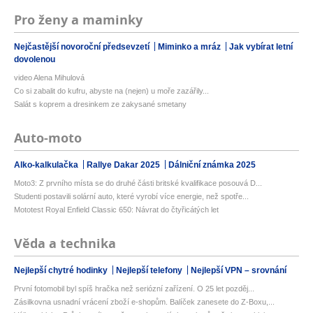
Pro ženy a maminky
Nejčastější novoroční předsevzetí
Miminko a mráz
Jak vybírat letní
dovolenou
video Alena Mihulová
Co si zabalit do kufru, abyste na (nejen) u moře zazářily...
Salát s koprem a dresinkem ze zakysané smetany
Auto-moto
Alko-kalkulačka
Rallye Dakar 2025
Dálniční známka 2025
Moto3: Z prvního místa se do druhé části britské kvalifikace posouvá D...
Studenti postavili solární auto, které vyrobí více energie, než spotře...
Mototest Royal Enfield Classic 650: Návrat do čtyřicátých let
Věda a technika
Nejlepší chytré hodinky
Nejlepší telefony
Nejlepší VPN – srovnání
První fotomobil byl spíš hračka než seriózní zařízení. O 25 let pozděj...
Zásilkovna usnadní vrácení zboží e-shopům. Balíček zanesete do Z-Boxu,...