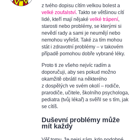
z tvého dopisu cítím velkou bolest a
velké zoufalství
. Takto se většinou cítí
lidé, kteří mají nějaké
velké trápení
,
starosti nebo problémy, se kterými si
nevědí rady a sami je neumějí nebo
nemohou vyřešit. Také za tím mohou
stát i zdravotní problémy – v takovém
případě pomohou dobře vybrané léky.
Proto ti ze všeho nejvíc radím a
doporučuji, aby ses pokud možno
okamžitě obrátil na některého
z dospělých ve svém okolí – rodiče,
prarodiče, učitele, školního psychologa,
pediatra (tvůj lékař) a svěřil se s tím, jak
se cítíš.
Duševní problémy může
mít každy
Věř tomu, že nejsi sám, kdo podobné