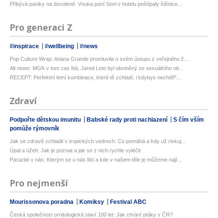
Přibývá paniky na dovolené: Vnuka paní Soni v hotelu poštípaly štěnice...
Pro generaci Z
#inspirace
#wellbeing
#news
Pop Culture Wrap: Ariana Grande promluvila o svém ústupu z veřejného ž...
Alt news: MGK v tom zas lítá, Jared Leto byl obviněný ze sexuálního ob...
RECEPT: Perfektní letní kombinace, které tě zchladí, i kdybys nechtěl*...
Zdraví
Podpořte dětskou imunitu
Babské rady proti nachlazení
S čím vším
pomůže rýmovník
Jak se zdravě zchladit v tropických vedrech: Co pomáhá a kdy už riskuj...
Úpal a úžeh: Jak je poznat a jak se z nich rychle vyléčit
Parazité v nás: Kterým se u nás líbí a kde v našem těle je můžeme nají...
Pro nejmenší
Mourissonova poradna
Komiksy
Festival ABC
Česká společnost ornitologická slaví 100 let: Jak chrání ptáky v ČR?