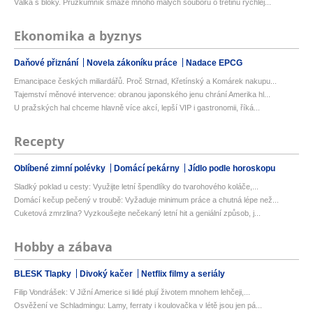
Válka s bloky. Průzkumník smaže mnoho malých souborů o třetinu rychlej...
Ekonomika a byznys
Daňové přiznání
Novela zákoníku práce
Nadace EPCG
Emancipace českých miliardářů. Proč Strnad, Křetínský a Komárek nakupu...
Tajemství měnové intervence: obranou japonského jenu chrání Amerika hl...
U pražských hal chceme hlavně více akcí, lepší VIP i gastronomii, říká...
Recepty
Oblíbené zimní polévky
Domácí pekárny
Jídlo podle horoskopu
Sladký poklad u cesty: Využijte letní špendlíky do tvarohového koláče,...
Domácí kečup pečený v troubě: Vyžaduje minimum práce a chutná lépe než...
Cuketová zmrzlina? Vyzkoušejte nečekaný letní hit a geniální způsob, j...
Hobby a zábava
BLESK Tlapky
Divoký kačer
Netflix filmy a seriály
Filip Vondrášek: V Jižní Americe si lidé plují životem mnohem lehčeji,...
Osvěžení ve Schladmingu: Lamy, ferraty i koulovačka v létě jsou jen pá...