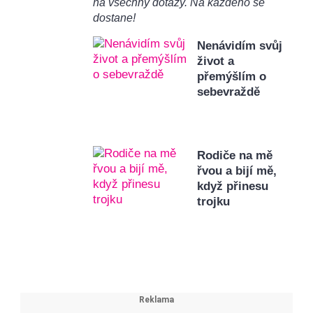
na všechny dotazy. Na každého se
dostane!
Nenávidím svůj
život a
přemýšlím o
sebevraždě
Rodiče na mě
řvou a bijí mě,
když přinesu
trojku