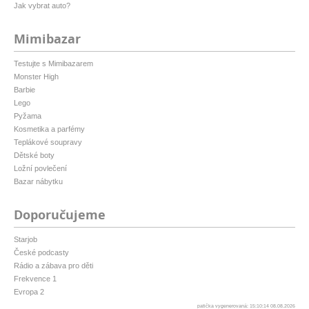
Jak vybrat auto?
Mimibazar
Testujte s Mimibazarem
Monster High
Barbie
Lego
Pyžama
Kosmetika a parfémy
Teplákové soupravy
Dětské boty
Ložní povlečení
Bazar nábytku
Doporučujeme
Starjob
České podcasty
Rádio a zábava pro děti
Frekvence 1
Evropa 2
patička vygenerovaná: 15:10:14 08.08.2026