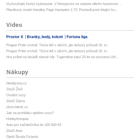
Vyzkoušejte český kyberpunk. V Netspectre se stanete elitním hackerem ...
Plastikový model Handley Page Hampden 1:72: Postavili jsme létající ku...
Video
Prostor X
Branky, body, kokoti
Fortuna liga
Prague Pride vrcholí: Tisíce lidí v ulicích, jde duhový průvod! (8. sr...
Prague Pride vrcholí: Tisíce lidí v ulicích, jde duhový průvod! (8. sr...
Hra světel na fasádě slavné vily: Tugendhat slaví 25 let na seznamu UN...
Nákupy
hledejceny.cz
Zboží Živě
Osobní vozy
Zboží Dáma
zbozi.blesk.cz
Jak na prohlídku ojetého vozu?
HobbyKompas
Auto pro začátečníka do 100 000 Kč
Zboží Auto
Ojetá Škoda Octavia