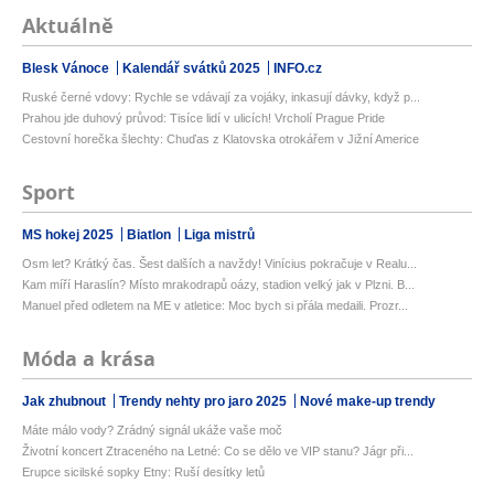
Aktuálně
Blesk Vánoce
Kalendář svátků 2025
INFO.cz
Ruské černé vdovy: Rychle se vdávají za vojáky, inkasují dávky, když p...
Prahou jde duhový průvod: Tisíce lidí v ulicích! Vrcholí Prague Pride
Cestovní horečka šlechty: Chuďas z Klatovska otrokářem v Jižní Americe
Sport
MS hokej 2025
Biatlon
Liga mistrů
Osm let? Krátký čas. Šest dalších a navždy! Vinícius pokračuje v Realu...
Kam míří Haraslín? Místo mrakodrapů oázy, stadion velký jak v Plzni. B...
Manuel před odletem na ME v atletice: Moc bych si přála medaili. Prozr...
Móda a krása
Jak zhubnout
Trendy nehty pro jaro 2025
Nové make-up trendy
Máte málo vody? Zrádný signál ukáže vaše moč
Životní koncert Ztraceného na Letné: Co se dělo ve VIP stanu? Jágr při...
Erupce sicilské sopky Etny: Ruší desítky letů