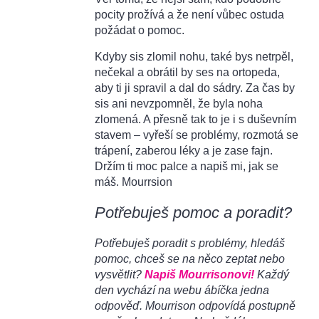
pocity prožívá a že není vůbec ostuda
požádat o pomoc.
Kdyby sis zlomil nohu, také bys netrpěl,
nečekal a obrátil by ses na ortopeda,
aby ti ji spravil a dal do sádry. Za čas by
sis ani nevzpomněl, že byla noha
zlomená. A přesně tak to je i s duševním
stavem – vyřeší se problémy, rozmotá se
trápení, zaberou léky a je zase fajn.
Držím ti moc palce a napiš mi, jak se
máš. Mourrsion
Potřebuješ pomoc a poradit?
Potřebuješ poradit s problémy, hledáš
pomoc, chceš se na něco zeptat nebo
vysvětlit?
Napiš Mourrisonovi!
Každý
den vychází na webu ábíčka jedna
odpověď. Mourrison odpovídá postupně