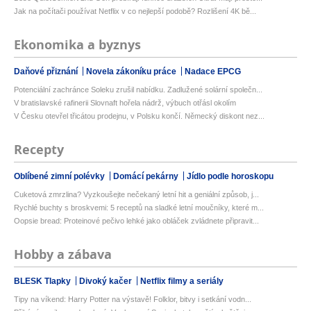
Jak na počítači používat Netflix v co nejlepší podobě? Rozlišení 4K bě...
Ekonomika a byznys
Daňové přiznání
Novela zákoníku práce
Nadace EPCG
Potenciální zachránce Soleku zrušil nabídku. Zadlužené solární společn...
V bratislavské rafinerii Slovnaft hořela nádrž, výbuch otřásl okolím
V Česku otevřel třicátou prodejnu, v Polsku končí. Německý diskont nez...
Recepty
Oblíbené zimní polévky
Domácí pekárny
Jídlo podle horoskopu
Cuketová zmrzlina? Vyzkoušejte nečekaný letní hit a geniální způsob, j...
Rychlé buchty s broskvemi: 5 receptů na sladké letní moučníky, které m...
Oopsie bread: Proteinové pečivo lehké jako obláček zvládnete připravit...
Hobby a zábava
BLESK Tlapky
Divoký kačer
Netflix filmy a seriály
Tipy na víkend: Harry Potter na výstavě! Folklor, bitvy i setkání vodn...