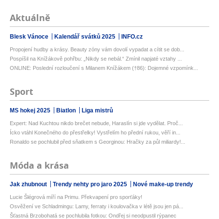
Aktuálně
Blesk Vánoce
Kalendář svátků 2025
INFO.cz
Propojení hudby a krásy. Beauty zóny vám dovolí vypadat a cítit se dob...
Pospíšil na Knížákově pohřbu: „Nikdy se nebál.“ Zmínil napjaté vztahy ...
ONLINE: Poslední rozloučení s Milanem Knížákem (†86): Dojemné vzpomínk...
Sport
MS hokej 2025
Biatlon
Liga mistrů
Expert: Nad Kuchtou nikdo brečet nebude, Haraslín si jde vydělat. Proč...
Ícko vtáhl Konečného do přestřelky! Vystřelím ho přední rukou, věří in...
Ronaldo se pochlubil před sňatkem s Georginou: Hračky za půl miliardy!...
Móda a krása
Jak zhubnout
Trendy nehty pro jaro 2025
Nové make-up trendy
Lucie Šlégrová míří na Primu. Překvapení pro sporťáky!
Osvěžení ve Schladmingu: Lamy, ferraty i koulovačka v létě jsou jen pá...
Šťastná Brzobohatá se pochlubila fotkou: Ondřej si neodpustil rýpanec