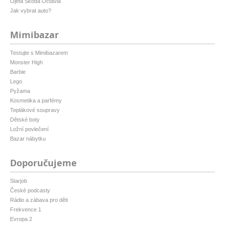
Ojetá Škoda Octavia
Jak vybrat auto?
Mimibazar
Testujte s Mimibazarem
Monster High
Barbie
Lego
Pyžama
Kosmetika a parfémy
Teplákové soupravy
Dětské boty
Ložní povlečení
Bazar nábytku
Doporučujeme
Starjob
České podcasty
Rádio a zábava pro děti
Frekvence 1
Evropa 2