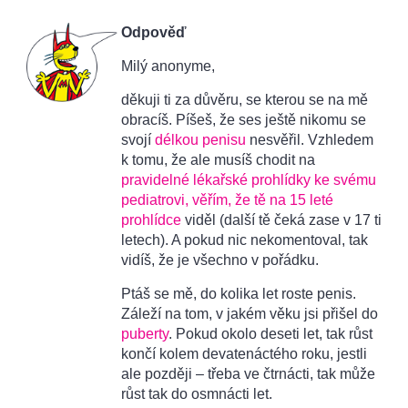
Odpověď
Milý anonyme,
děkuji ti za důvěru, se kterou se na mě
obracíš. Píšeš, že ses ještě nikomu se
svojí
délkou penisu
nesvěřil. Vzhledem
k tomu, že ale musíš chodit na
pravidelné lékařské prohlídky ke svému
pediatrovi, věřím, že tě na 15 leté
prohlídce
viděl (další tě čeká zase v 17 ti
letech). A pokud nic nekomentoval, tak
vidíš, že je všechno v pořádku.
Ptáš se mě, do kolika let roste penis.
Záleží na tom, v jakém věku jsi přišel do
puberty
. Pokud okolo deseti let, tak růst
končí kolem devatenáctého roku, jestli
ale později – třeba ve čtrnácti, tak může
růst tak do osmnácti let.