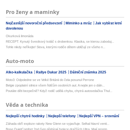
Pro ženy a maminky
Nejčastější novoroční předsevzetí
Miminko a mráz
Jak vybírat letní
dovolenou
Okurková limonáda
RECEPT: Kynutý švestkový koláč s drobenkou. Klasika, se kterou zaboduj...
Tohle nikdy neříkejte! Slova, kterými rodiče dětem ubližují ze všeho n...
Auto-moto
Alko-kalkulačka
Rallye Dakar 2025
Dálniční známka 2025
Moto3: Odpoledne se ve Velké Británii do čela posunul Perrone
Belgie zpoplatní silnice všem řidičům osobních aut. A nejde jen o dáln...
Poutáte děti bezpečně? Když rodič udělá chybu, chytrá autosedačka Thul...
Věda a technika
Nejlepší chytré hodinky
Nejlepší telefony
Nejlepší VPN – srovnání
Záhada obří exploze rakety New Glenn se vyjasňuje. Selhal hlavní venti...
Bose QuietComfort 2nd Gen přebírají funkce dražších Ultra. Mají prosto...