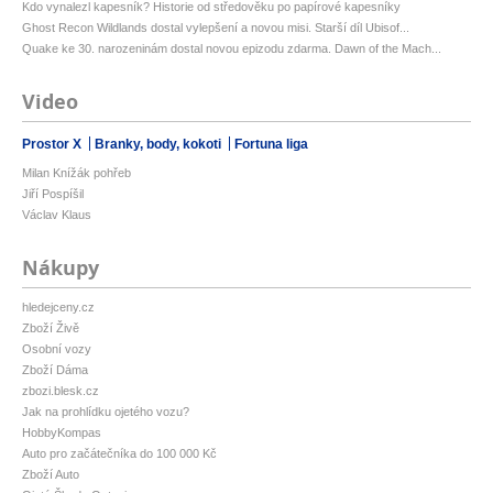
Kdo vynalezl kapesník? Historie od středověku po papírové kapesníky
Ghost Recon Wildlands dostal vylepšení a novou misi. Starší díl Ubisof...
Quake ke 30. narozeninám dostal novou epizodu zdarma. Dawn of the Mach...
Video
Prostor X
Branky, body, kokoti
Fortuna liga
Milan Knížák pohřeb
Jiří Pospíšil
Václav Klaus
Nákupy
hledejceny.cz
Zboží Živě
Osobní vozy
Zboží Dáma
zbozi.blesk.cz
Jak na prohlídku ojetého vozu?
HobbyKompas
Auto pro začátečníka do 100 000 Kč
Zboží Auto