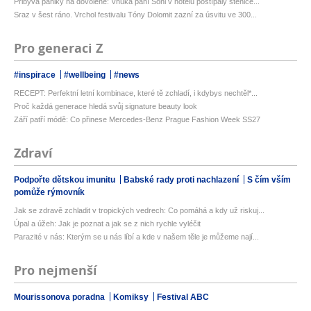
Přibývá paniky na dovolené: Vnuka paní Soni v hotelu poštípaly štěnice...
Sraz v šest ráno. Vrchol festivalu Tóny Dolomit zazní za úsvitu ve 300...
Pro generaci Z
#inspirace
#wellbeing
#news
RECEPT: Perfektní letní kombinace, které tě zchladí, i kdybys nechtěl*...
Proč každá generace hledá svůj signature beauty look
Září patří módě: Co přinese Mercedes-Benz Prague Fashion Week SS27
Zdraví
Podpořte dětskou imunitu
Babské rady proti nachlazení
S čím vším
pomůže rýmovník
Jak se zdravě zchladit v tropických vedrech: Co pomáhá a kdy už riskuj...
Úpal a úžeh: Jak je poznat a jak se z nich rychle vyléčit
Parazité v nás: Kterým se u nás líbí a kde v našem těle je můžeme nají...
Pro nejmenší
Mourissonova poradna
Komiksy
Festival ABC