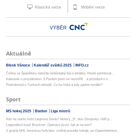
Klasická verze
Mobilní verze
VÝBĚR
Aktuálně
Blesk Vánoce
Kalendář svátků 2025
INFO.cz
Češka ve Španělsku natočila nedůstojný boj o lehátka: Hosté sprintoval...
Kalousek o prezidentovi: S Pavlem jsem se nesmířil! ...a promluvil o n...
Podrobnosti o Turkově nehodě: Co ho čeká a kdy padne verdikt?
Sport
MS hokej 2025
Biatlon
Liga mistrů
Kdo na startu mohl zaujmout Deniu? Motory „S“, duo Zbrojovky i lídři p...
Legendární kouč Brückner: Operace jícnu! Jak je na tom?
Z grázla NHL hereckou hvězdou: změnil pravidla hokeje, po Oppenheimero...