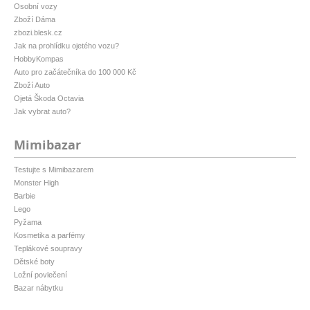
Osobní vozy
Zboží Dáma
zbozi.blesk.cz
Jak na prohlídku ojetého vozu?
HobbyKompas
Auto pro začátečníka do 100 000 Kč
Zboží Auto
Ojetá Škoda Octavia
Jak vybrat auto?
Mimibazar
Testujte s Mimibazarem
Monster High
Barbie
Lego
Pyžama
Kosmetika a parfémy
Teplákové soupravy
Dětské boty
Ložní povlečení
Bazar nábytku