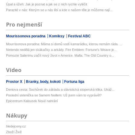
Úpal a úžeh: Jak je poznat a jak se z nich rychle vyléčit
Parazité v nás: Kterým se u nás líbí a kde v našem těle je můžeme nají...
Pro nejmenší
Mourissonova poradna
Komiksy
Festival ABC
Mourrisonova poradna: Máma si domů vodí kamarádku, kterou nemám ráda. ...
Nintendo nedělá jen skákačky a arkády. Fire Emblem: Fortune's Weave je...
Pomozte Salierimu začít nový život v Americe. Mafia: The Old Country o...
Video
Prostor X
Branky, body, kokoti
Fortuna liga
Deniova cesta: Sochůrek do základu a slávistická stoperská klika. Ukáž...
Poslední sklenička se Samem Neillem: Už jsem vám to vyprávěl?
Epicentrum Kalousek Nové nahrání
Nákupy
hledejceny.cz
Zboží Živě