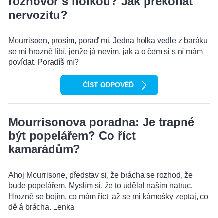
rozhovor s holkou? Jak překonat
nervozitu?
Mourrisoen, prosím, poraď mi. Jedna holka vedle z baráku
se mi hrozně líbí, jenže já nevím, jak a o čem si s ní mám
povídat. Poradíš mi?
ČÍST ODPOVĚĎ
Mourrisonova poradna: Je trapné
být popelářem? Co říct
kamarádům?
Ahoj Mourrisone, představ si, že brácha se rozhod, že
bude popelářem. Myslím si, že to udělal našim natruc.
Hrozně se bojím, co mám říct, až se mi kámošky zeptaj, co
dělá brácha. Lenka