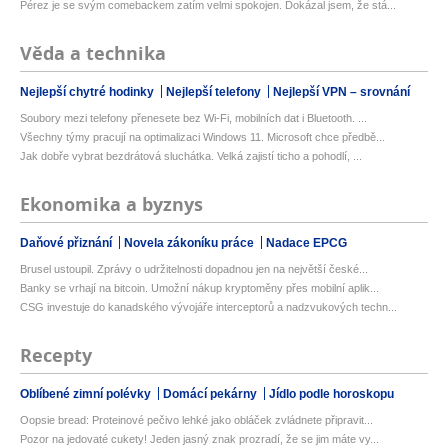
Pérez je se svým comebackem zatím velmi spokojen. Dokázal jsem, že stá...
Věda a technika
Nejlepší chytré hodinky
Nejlepší telefony
Nejlepší VPN – srovnání
Soubory mezi telefony přenesete bez Wi-Fi, mobilních dat i Bluetooth. ...
Všechny týmy pracují na optimalizaci Windows 11. Microsoft chce předbě...
Jak dobře vybrat bezdrátová sluchátka. Velká zajistí ticho a pohodlí, ...
Ekonomika a byznys
Daňové přiznání
Novela zákoníku práce
Nadace EPCG
Brusel ustoupil. Zprávy o udržitelnosti dopadnou jen na největší české...
Banky se vrhají na bitcoin. Umožní nákup kryptoměny přes mobilní aplik...
CSG investuje do kanadského vývojáře interceptorů a nadzvukových techn...
Recepty
Oblíbené zimní polévky
Domácí pekárny
Jídlo podle horoskopu
Oopsie bread: Proteinové pečivo lehké jako obláček zvládnete připravit...
Pozor na jedovaté cukety! Jeden jasný znak prozradí, že se jim máte vy...