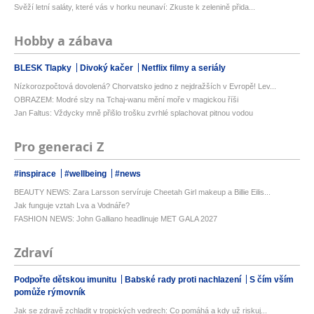
Svěží letní saláty, které vás v horku neunaví: Zkuste k zelenině přida...
Hobby a zábava
BLESK Tlapky
Divoký kačer
Netflix filmy a seriály
Nízkorozpočtová dovolená? Chorvatsko jedno z nejdražších v Evropě! Lev...
OBRAZEM: Modré slzy na Tchaj-wanu mění moře v magickou říši
Jan Faltus: Vždycky mně přišlo trošku zvrhlé splachovat pitnou vodou
Pro generaci Z
#inspirace
#wellbeing
#news
BEAUTY NEWS: Zara Larsson servíruje Cheetah Girl makeup a Billie Eilis...
Jak funguje vztah Lva a Vodnáře?
FASHION NEWS: John Galliano headlinuje MET GALA 2027
Zdraví
Podpořte dětskou imunitu
Babské rady proti nachlazení
S čím vším
pomůže rýmovník
Jak se zdravě zchladit v tropických vedrech: Co pomáhá a kdy už riskuj...