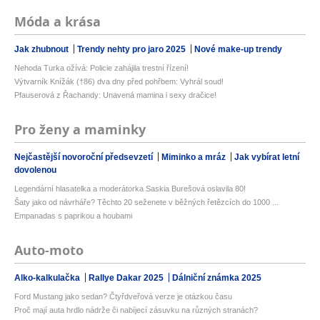
Móda a krása
Jak zhubnout
Trendy nehty pro jaro 2025
Nové make-up trendy
Nehoda Turka ožívá: Policie zahájila trestní řízení!
Výtvarník Knížák (†86) dva dny před pohřbem: Vyhrál soud!
Pfauserová z Řachandy: Unavená mamina i sexy dračice!
Pro ženy a maminky
Nejčastější novoroční předsevzetí
Miminko a mráz
Jak vybírat letní
dovolenou
Legendární hlasatelka a moderátorka Saskia Burešová oslavila 80!
Šaty jako od návrháře? Těchto 20 seženete v běžných řetězcích do 1000 ...
Empanadas s paprikou a houbami
Auto-moto
Alko-kalkulačka
Rallye Dakar 2025
Dálniční známka 2025
Ford Mustang jako sedan? Čtyřdveřová verze je otázkou času
Proč mají auta hrdlo nádrže či nabíjecí zásuvku na různých stranách?