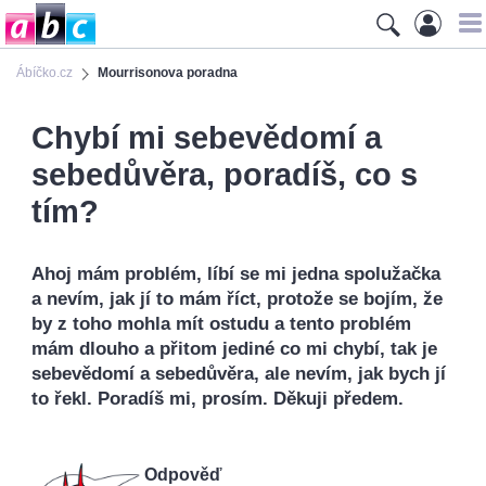
Ábíčko.cz
Mourrisonova poradna
Chybí mi sebevědomí a
sebedůvěra, poradíš, co s
tím?
Ahoj mám problém, líbí se mi jedna spolužačka
a nevím, jak jí to mám říct, protože se bojím, že
by z toho mohla mít ostudu a tento problém
mám dlouho a přitom jediné co mi chybí, tak je
sebevědomí a sebedůvěra, ale nevím, jak bych jí
to řekl. Poradíš mi, prosím. Děkuji předem.
Odpověď