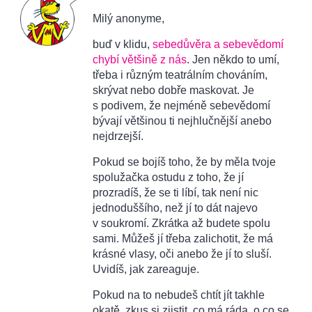
Milý anonyme,
buď v klidu,
sebedůvěra a sebevědomí
chybí většině z nás
. Jen někdo to umí,
třeba i různým teatrálním chováním,
skrývat nebo dobře maskovat. Je
s podivem, že nejméně sebevědomí
bývají většinou ti nejhlučnější anebo
nejdrzejší.
Pokud se bojíš toho, že by měla tvoje
spolužačka ostudu z toho, že jí
prozradíš, že se ti líbí, tak není nic
jednoduššího, než jí to dát najevo
v soukromí. Zkrátka až budete spolu
sami. Můžeš jí třeba zalichotit, že má
krásné vlasy, oči anebo že jí to sluší.
Uvidíš, jak zareaguje.
Pokud na to nebudeš chtít jít takhle
okatě, zkus si zjistit, co má ráda, o co se