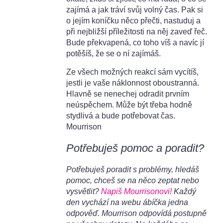
zajímá a jak tráví svůj volný čas. Pak si
o jejím koníčku něco přečti, nastuduj a
při nejbližší příležitosti na něj zaveď řeč.
Bude překvapená, co toho víš a navíc jí
potěšíš, že se o ní zajímáš.
Ze všech možných reakcí sám vycítíš,
jestli je vaše náklonnost oboustranná.
Hlavně se nenechej odradit prvním
neúspěchem. Může být třeba hodně
stydlivá a bude potřebovat čas.
Mourrison
Potřebuješ pomoc a poradit?
Potřebuješ poradit s problémy, hledáš
pomoc, chceš se na něco zeptat nebo
vysvětlit?
Napiš Mourrisonovi!
Každý
den vychází na webu ábíčka jedna
odpověď. Mourrison odpovídá postupně