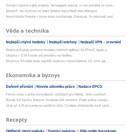
Domácí zázemí a jiné projekty. Verstappen popsal, co mu pomáhá se sous...
MotoGP: Na úvod byl ve Velké Británii nejrychlejší Alex Márquez
Nová Honda Prelude v losím testu nezklamala. Dokazuje, že dokonalý pod...
Věda a technika
Nejlepší chytré hodinky
Nejlepší telefony
Nejlepší VPN – srovnání
Rusko požaduje povinnou instalaci státních aplikací do iPhonů. Apple o...
Ukázka z GTA 6 bude mít premiéru na Netflixu
Muskova Terrafab bude největší budova v historii lidstva. Už víme, jak...
Ekonomika a byznys
Daňové přiznání
Novela zákoníku práce
Nadace EPCG
Finvox roste v počtu konzultantů i službách pro klienty. Jeho součástí...
Bývalý šéf Správy železnic Svoboda čelí obvinění. Podle policie manipu...
Úrok až 4,25 procenta na spořicím účtu. Creditas představila nové sazb...
Recepty
Oblíbené zimní polévky
Domácí pekárny
Jídlo podle horoskopu