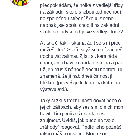
předpokládám, že holka z vedlejší třídy
na základní škole s tebou teď nechodí
na společnou střední školu. Anebo
naopak jste spolu chodili na základní
škole do třídy a teď je ve vedlejší třídě?
Ať tak, či tak – skamarádit se s ní přeci
můžeš i teď. Stačí, když se o ní začneš
trochu víc zajímat. Zjisti si, kam ráda
chodí, co ji baví, co ráda dělá, no a pak
už jen musíš náhodě trochu naproti. To
znamená, že ji nabídneš činnost jí
blízkou (pozveš ji do kina, na kolo, na
výstavu atd.).
Taky si zkus trochu nastudovat něco o
jejich zálibách, aby ses s ní o nich mohl
bavit. Tím ji můžeš docela dost
zaujmout. Uvidíš, jak bude na tvoje
„náhody“ reagovat. Podle toho poznáš,
jakou máš u ní šanci. Mourrison