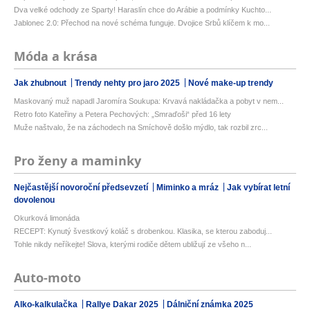
Dva velké odchody ze Sparty! Haraslín chce do Arábie a podmínky Kuchto...
Jablonec 2.0: Přechod na nové schéma funguje. Dvojice Srbů klíčem k mo...
Móda a krása
Jak zhubnout
Trendy nehty pro jaro 2025
Nové make-up trendy
Maskovaný muž napadl Jaromíra Soukupa: Krvavá nakládačka a pobyt v nem...
Retro foto Kateřiny a Petera Pechových: „Smraďoši“ před 16 lety
Muže naštvalo, že na záchodech na Smíchově došlo mýdlo, tak rozbil zrc...
Pro ženy a maminky
Nejčastější novoroční předsevzetí
Miminko a mráz
Jak vybírat letní
dovolenou
Okurková limonáda
RECEPT: Kynutý švestkový koláč s drobenkou. Klasika, se kterou zaboduj...
Tohle nikdy neříkejte! Slova, kterými rodiče dětem ubližují ze všeho n...
Auto-moto
Alko-kalkulačka
Rallye Dakar 2025
Dálniční známka 2025