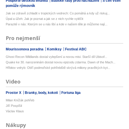
Podpořte dětskou imunitu
Babské rady proti nachlazení
S čím vším
pomůže rýmovník
Jak se zdravě zchladit v tropických vedrech: Co pomáhá a kdy už riskuj...
Úpal a úžeh: Jak je poznat a jak se z nich rychle vyléčit
Parazité v nás: Kterým se u nás líbí a kde v našem těle je můžeme nají...
Pro nejmenší
Mourissonova poradna
Komiksy
Festival ABC
Ghost Recon Wildlands dostal vylepšení a novou misi. Starší díl Ubisof...
Quake ke 30. narozeninám dostal novou epizodu zdarma. Dawn of the Mach...
Hřbitov velryb: Obří podmořské pohřebiště skrývá miliony pravěkých kyt...
Video
Prostor X
Branky, body, kokoti
Fortuna liga
Milan Knížák pohřeb
Jiří Pospíšil
Václav Klaus
Nákupy