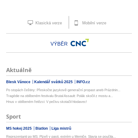
Klasická verze
Mobilní verze
VÝBĚR
Aktuálně
Blesk Vánoce
Kalendář svátků 2025
INFO.cz
Po stopách češtiny: Přeskočte jazykově-generační propast aneb Prázdnin...
Tragédie na oblíbeném festivalu Brutal Assault: Polák skočil z mostu a...
Hnus v oblíbeném řetězci: V pečivu skotačil hlodavec!
Sport
MS hokej 2025
Biatlon
Liga mistrů
Reprezentanti po MS: Plzeň v pasti, extrém u Memiče. Slavia se poučila...