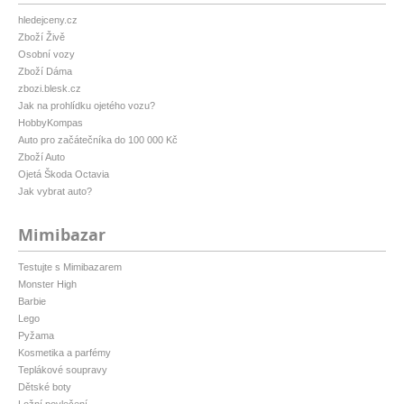
hledejceny.cz
Zboží Živě
Osobní vozy
Zboží Dáma
zbozi.blesk.cz
Jak na prohlídku ojetého vozu?
HobbyKompas
Auto pro začátečníka do 100 000 Kč
Zboží Auto
Ojetá Škoda Octavia
Jak vybrat auto?
Mimibazar
Testujte s Mimibazarem
Monster High
Barbie
Lego
Pyžama
Kosmetika a parfémy
Teplákové soupravy
Dětské boty