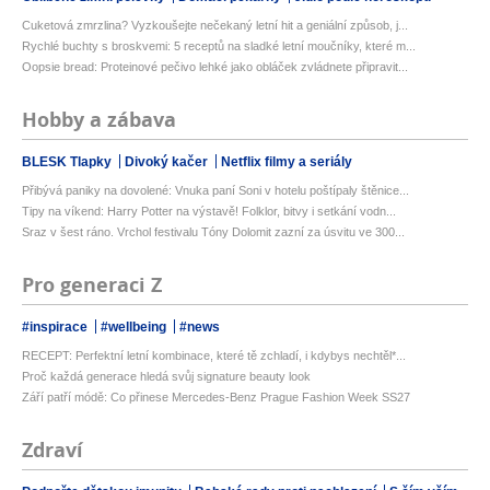
Cuketová zmrzlina? Vyzkoušejte nečekaný letní hit a geniální způsob, j...
Rychlé buchty s broskvemi: 5 receptů na sladké letní moučníky, které m...
Oopsie bread: Proteinové pečivo lehké jako obláček zvládnete připravit...
Hobby a zábava
BLESK Tlapky
Divoký kačer
Netflix filmy a seriály
Přibývá paniky na dovolené: Vnuka paní Soni v hotelu poštípaly štěnice...
Tipy na víkend: Harry Potter na výstavě! Folklor, bitvy i setkání vodn...
Sraz v šest ráno. Vrchol festivalu Tóny Dolomit zazní za úsvitu ve 300...
Pro generaci Z
#inspirace
#wellbeing
#news
RECEPT: Perfektní letní kombinace, které tě zchladí, i kdybys nechtěl*...
Proč každá generace hledá svůj signature beauty look
Září patří módě: Co přinese Mercedes-Benz Prague Fashion Week SS27
Zdraví