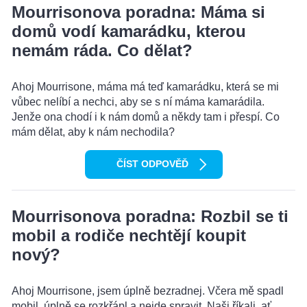
Mourrisonova poradna: Máma si
domů vodí kamarádku, kterou
nemám ráda. Co dělat?
Ahoj Mourrisone, máma má teď kamarádku, která se mi
vůbec nelíbí a nechci, aby se s ní máma kamarádila.
Jenže ona chodí i k nám domů a někdy tam i přespí. Co
mám dělat, aby k nám nechodila?
ČÍST ODPOVĚĎ
Mourrisonova poradna: Rozbil se ti
mobil a rodiče nechtějí koupit
nový?
Ahoj Mourrisone, jsem úplně bezradnej. Včera mě spadl
mobil, úplně se rozkřápl a nejde spravit. Naši říkali, ať