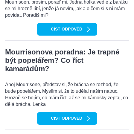
Mourrisoen, prosím, poraď mi. Jedna holka vedle z baráku
se mi hrozně líbí, jenže já nevím, jak a o čem si s ní mám
povídat. Poradíš mi?
ČÍST ODPOVĚĎ
Mourrisonova poradna: Je trapné
být popelářem? Co říct
kamarádům?
Ahoj Mourrisone, představ si, že brácha se rozhod, že
bude popelářem. Myslím si, že to udělal našim natruc.
Hrozně se bojím, co mám říct, až se mi kámošky zeptaj, co
dělá brácha. Lenka
ČÍST ODPOVĚĎ