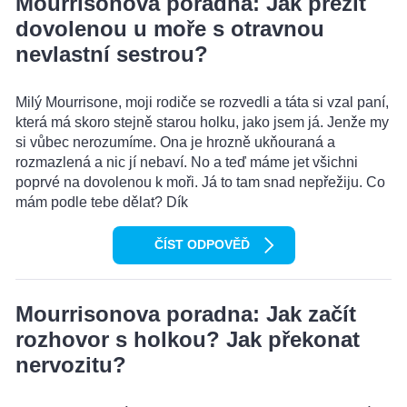
Mourrisonova poradna: Jak přežít
dovolenou u moře s otravnou
nevlastní sestrou?
Milý Mourrisone, moji rodiče se rozvedli a táta si vzal paní,
která má skoro stejně starou holku, jako jsem já. Jenže my
si vůbec nerozumíme. Ona je hrozně ukňouraná a
rozmazlená a nic jí nebaví. No a teď máme jet všichni
poprvé na dovolenou k moři. Já to tam snad nepřežiju. Co
mám podle tebe dělat? Dík
ČÍST ODPOVĚĎ
Mourrisonova poradna: Jak začít
rozhovor s holkou? Jak překonat
nervozitu?