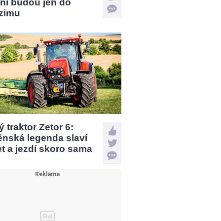
ní budou jen do
zimu
 traktor Zetor 6:
ěnská legenda slaví
et a jezdí skoro sama