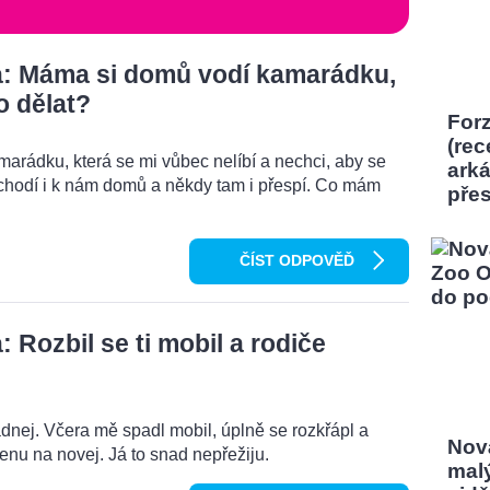
: Máma si domů vodí kamarádku,
o dělat?
Forz
(rec
rádku, která se mi vůbec nelíbí a nechci, aby se
ark
chodí i k nám domů a někdy tam i přespí. Co mám
pře
ČÍST ODPOVĚĎ
Rozbil se ti mobil a rodiče
dnej. Včera mě spadl mobil, úplně se rozkřápl a
Nov
menu na novej. Já to snad nepřežiju.
mal