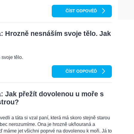
ČÍST ODPOVĚĎ
 Hrozně nesnáším svoje tělo. Jak
svoje tělo.
ČÍST ODPOVĚĎ
 Jak přežít dovolenou u moře s
strou?
edli a táta si vzal paní, která má skoro stejně starou
vůbec nerozumíme. Ona je hrozně ukňouraná a
eď máme jet všichni poprvé na dovolenou k moři. Já to