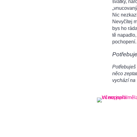
svátky, nar
„vnucovaný“
Nic nezkazí
Nevyčítej m
bys ho ráda
tě napadlo,
pochopení.
Potřebuj
Potřebuješ 
něco zeptat
vychází na