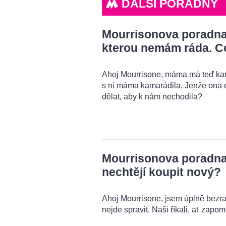
DALŠÍ PORADNY
Mourrisonova poradna
kterou nemám ráda. C
Ahoj Mourrisone, máma má teď kama
s ní máma kamarádila. Jenže ona 
dělat, aby k nám nechodila?
Mourrisonova poradna: 
nechtějí koupit nový?
Ahoj Mourrisone, jsem úplně bezra
nejde spravit. Naši říkali, ať zapo