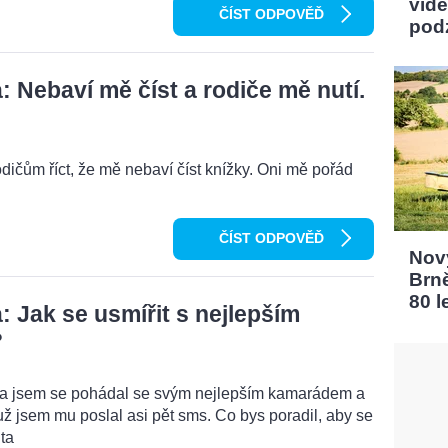
vidě
ČÍST ODPOVĚĎ
pod
 Nebaví mě číst a rodiče mě nutí.
odičům říct, že mě nebaví číst knížky. Oni mě pořád
ČÍST ODPOVĚĎ
Nový
Brn
80 l
 Jak se usmířit s nejlepším
?
ma jsem se pohádal se svým nejlepším kamarádem a
ž jsem mu poslal asi pět sms. Co bys poradil, aby se
ta