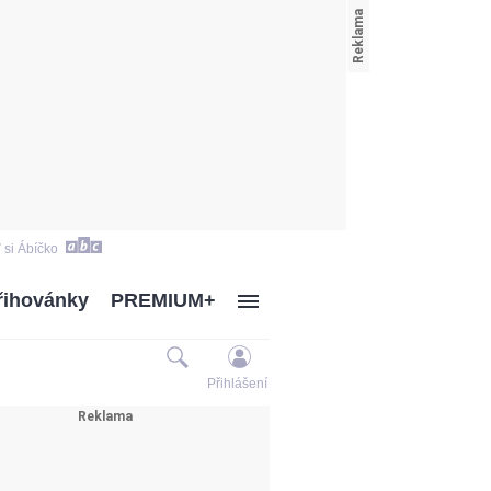
 si Ábíčko
řihovánky
PREMIUM+
Přihlášení