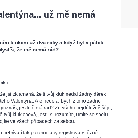
alentýna... už mě nemá
ním klukem už dva roky a když byl v pátek
 Myslíš, že mě nemá rád?
mko,
 že jsi zklamaná, že ti tvůj kluk nedal žádný dárek
tého Valentýna. Ale nedělal bych z toho žádné
 poznáš, jestli tě má rád? Ze všeho nejdůležitější je,
ě tvůj kluk chová, jestli si rozumíte, umíte se spolu
ojíte ve všech případech za sebou.
ci nebývají tak pozorní, aby registrovaly různé