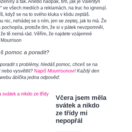
ozeniny a tak. Anebo naopak, tím, jak je Valentýn
 ve všech mediích a reklamách, na truc ho ignorují.
š, když se na to svého kluka v klidu zeptáš.
u nic, nehádej se s ním, jen se zeptej, jak to má. Že
 pochopila, protože tím, že si v pátek nevzpomněl,
 že tě nemá rád. Věřím, že najdete vzájemné
 Mourrison
eš pomoc a poradit?
poradit s problémy, hledáš pomoc, chceš se na
 nebo vysvětlit?
Napiš Mourrisonovi!
Každý den
 webu ábíčka jedna odpověď.
Včera jsem měla
svátek a nikdo
ze třídy mi
nepopřál