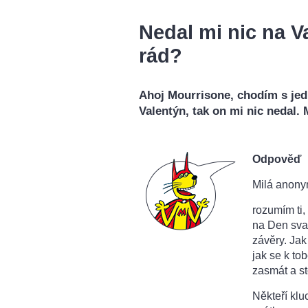
Nedal mi nic na V
rád?
Ahoj Mourrisone, chodím s jed
Valentýn, tak on mi nic nedal.
Odpověď
Milá anony
rozumím ti,
na Den sva
závěry. Jak
jak se k tob
zasmát a st
Někteří klu