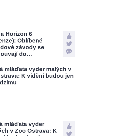
a Horizon 6
enze): Oblíbené
ádové závody se
souvají do…
á mláďata vyder
ých v Zoo Ostrava: K