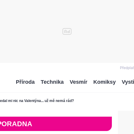
Předplať
Příroda
Technika
Vesmír
Komiksy
Vyst
edal mi nic na Valentýna... už mě nemá rád?
PORADNA