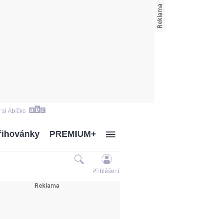
 si Ábíčko
řihovánky
PREMIUM+
Přihlášení