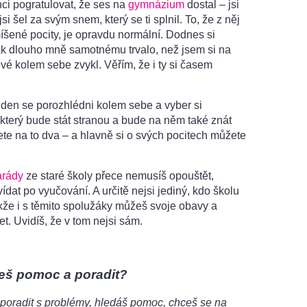
chci pogratulovat, že ses na
gymnázium
dostal – jsi
si šel za svým snem, který se ti splnil. To, že z něj
šené pocity, je opravdu normální. Dodnes si
ak dlouho mně samotnému trvalo, než jsem si na
é kolem sebe zvykl. Věřím, že i ty si časem
 den se porozhlédni kolem sebe a vyber si
který bude stát stranou a bude na něm také znát
te na to dva – a hlavně si o svých pocitech můžete
rády
ze staré školy přece nemusíš opouštět,
ídat po vyučování. A určitě nejsi jediný, kdo školu
akže i s těmito spolužáky můžeš svoje obavy a
et. Uvidíš, že v tom nejsi sám.
eš pomoc a poradit?
poradit s problémy, hledáš pomoc, chceš se na