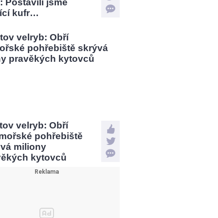
: Postavili jsme
jící kufr…
tov velryb: Obří
mořské pohřebiště
vá miliony
věkých kytovců