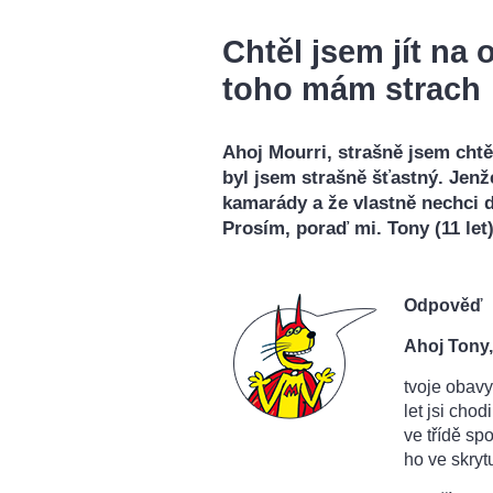
Chtěl jsem jít na 
toho mám strach
Ahoj Mourri, strašně jsem chtě
byl jsem strašně šťastný. Jenž
kamarády a že vlastně nechci d
Prosím, poraď mi. Tony (11 let
Odpověď
Ahoj Tony,
tvoje obav
let jsi cho
ve třídě sp
ho ve skryt