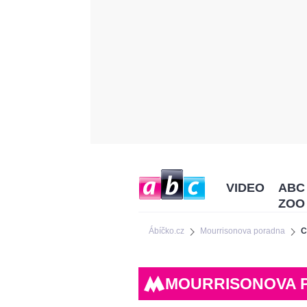
VIDEO
ABC
ZOO
Ábíčko.cz
Mourrisonova poradna
C
MOURRISONOVA 