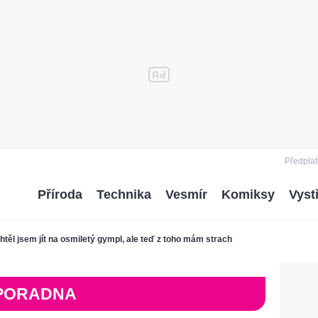
Předplať
Příroda
Technika
Vesmír
Komiksy
Vyst
htěl jsem jít na osmiletý gympl, ale teď z toho mám strach
PORADNA