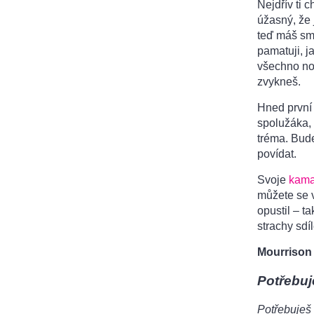
Nejdřív ti 
úžasný, že j
teď máš smí
pamatuji, j
všechno nov
zvykneš.
Hned první
spolužáka, 
tréma. Bude
povídat.
Svoje
kama
můžete se v
opustil – t
strachy sdíl
Mourrison
Potřebuj
Potřebuješ 