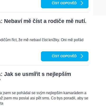
ČÍST ODPOVĚĎ
 Nebaví mě číst a rodiče mě nutí.
odičům říct, že mě nebaví číst knížky. Oni mě pořád
ČÍST ODPOVĚĎ
 Jak se usmířit s nejlepším
?
ma jsem se pohádal se svým nejlepším kamarádem a
ž jsem mu poslal asi pět sms. Co bys poradil, aby se
ta