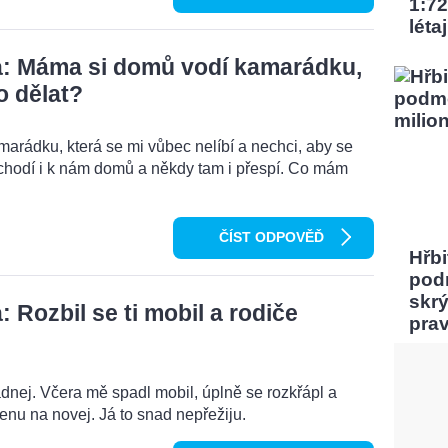
1:72
léta
: Máma si domů vodí kamarádku,
o dělat?
rádku, která se mi vůbec nelíbí a nechci, aby se
chodí i k nám domů a někdy tam i přespí. Co mám
ČÍST ODPOVĚĎ
Hřbi
pod
skrý
Rozbil se ti mobil a rodiče
pra
dnej. Včera mě spadl mobil, úplně se rozkřápl a
menu na novej. Já to snad nepřežiju.