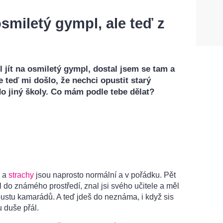
osmiletý gympl, ale teď z
l jít na osmiletý gympl, dostal jsem se tam a
e teď mi došlo, že nechci opustit starý
o jiný školy. Co mám podle tebe dělat?
)
y a
strachy
jsou naprosto normální a v pořádku. Pět
dil do známého prostředí, znal jsi svého učitele a měl
oustu kamarádů. A teď jdeš do neznáma, i když sis
u duše přál.