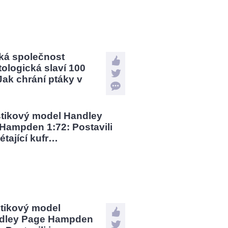
ká společnost
tologická slaví 100
 Jak chrání ptáky v
?
stikový model
dley Page Hampden