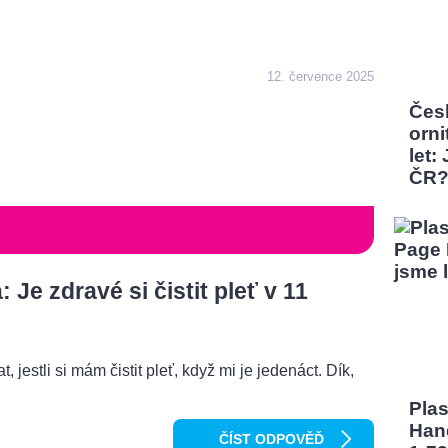
12. července 2025
Čes
orni
let:
ČR
Je zdravé si čistit pleť v 11
, jestli si mám čistit pleť, když mi je jedenáct. Dík,
Pla
Han
ČÍST ODPOVĚĎ