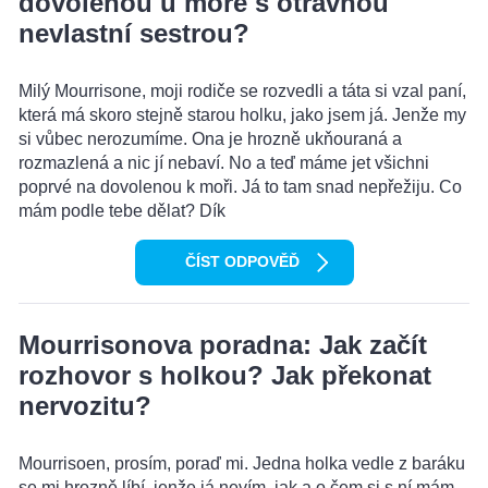
dovolenou u moře s otravnou
nevlastní sestrou?
Milý Mourrisone, moji rodiče se rozvedli a táta si vzal paní,
která má skoro stejně starou holku, jako jsem já. Jenže my
si vůbec nerozumíme. Ona je hrozně ukňouraná a
rozmazlená a nic jí nebaví. No a teď máme jet všichni
poprvé na dovolenou k moři. Já to tam snad nepřežiju. Co
mám podle tebe dělat? Dík
ČÍST ODPOVĚĎ
Mourrisonova poradna: Jak začít
rozhovor s holkou? Jak překonat
nervozitu?
Mourrisoen, prosím, poraď mi. Jedna holka vedle z baráku
se mi hrozně líbí, jenže já nevím, jak a o čem si s ní mám