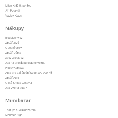
Milan Knížák pohřeb
Jiří Pospíšil
Václav Klaus
Nákupy
hledejceny.cz
Zboží Živě
Osobní vozy
Zboží Dáma
zbozi.blesk.cz
Jak na prohlídku ojetého vozu?
HobbyKompas
Auto pro začátečníka do 100 000 Kč
Zboží Auto
Ojetá Škoda Octavia
Jak vybrat auto?
Mimibazar
Testujte s Mimibazarem
Monster High