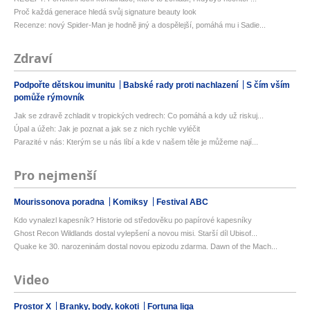
Proč každá generace hledá svůj signature beauty look
Recenze: nový Spider-Man je hodně jiný a dospělejší, pomáhá mu i Sadie...
Zdraví
Podpořte dětskou imunitu
Babské rady proti nachlazení
S čím vším
pomůže rýmovník
Jak se zdravě zchladit v tropických vedrech: Co pomáhá a kdy už riskuj...
Úpal a úžeh: Jak je poznat a jak se z nich rychle vyléčit
Parazité v nás: Kterým se u nás líbí a kde v našem těle je můžeme nají...
Pro nejmenší
Mourissonova poradna
Komiksy
Festival ABC
Kdo vynalezl kapesník? Historie od středověku po papírové kapesníky
Ghost Recon Wildlands dostal vylepšení a novou misi. Starší díl Ubisof...
Quake ke 30. narozeninám dostal novou epizodu zdarma. Dawn of the Mach...
Video
Prostor X
Branky, body, kokoti
Fortuna liga