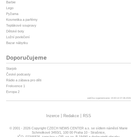
Barbie
Lego
Pyžama
Kosmetika a parfémy
Teplákové soupravy
Dětské boty
Ložní povlečení
Bazar nábytku
Doporučujeme
Starjob
České podcasty
Rádio a zábava pro děti
Frekvence 1
Evropa 2
patička vygenerovaná: 19:40:14 07.08.2026
Inzerce
Redakce
RSS
© 2001 - 2026 Copyright
CZECH NEWS CENTER a.s.
se sídlem náměstí Marie
Schmolkové 3493/1, 100 00 Praha 10 - Strašnice,
IČO: 02346826, zapsána v OR, sp.zn. B 19490 a dodavatelé obsahu