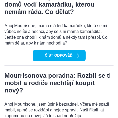
domů vodí kamarádku, kterou
nemám ráda. Co dělat?
Ahoj Mourrisone, máma má teď kamarádku, která se mi
vůbec nelíbí a nechci, aby se s ní máma kamarádila.
Jenže ona chodí i k nám domů a někdy tam i přespí. Co
mám dělat, aby k nám nechodila?
ČÍST ODPOVĚĎ
Mourrisonova poradna: Rozbil se ti
mobil a rodiče nechtějí koupit
nový?
Ahoj Mourrisone, jsem úplně bezradnej. Včera mě spadl
mobil, úplně se rozkřápl a nejde spravit. Naši říkali, ať
zapomenu na novej. Já to snad nepřežiju.