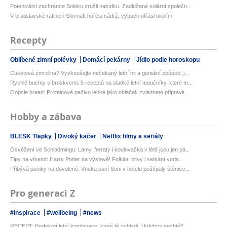
Potenciální zachránce Soleku zrušil nabídku. Zadlužené solární společn...
V bratislavské rafinerii Slovnaft hořela nádrž, výbuch otřásl okolím
Recepty
Oblíbené zimní polévky
Domácí pekárny
Jídlo podle horoskopu
Cuketová zmrzlina? Vyzkoušejte nečekaný letní hit a geniální způsob, j...
Rychlé buchty s broskvemi: 5 receptů na sladké letní moučníky, které m...
Oopsie bread: Proteinové pečivo lehké jako obláček zvládnete připravit...
Hobby a zábava
BLESK Tlapky
Divoký kačer
Netflix filmy a seriály
Osvěžení ve Schladmingu: Lamy, ferraty i koulovačka v létě jsou jen pá...
Tipy na víkend: Harry Potter na výstavě! Folklor, bitvy i setkání vodn...
Přibývá paniky na dovolené: Vnuka paní Soni v hotelu poštípaly štěnice...
Pro generaci Z
#inspirace
#wellbeing
#news
RECEPT: Perfektní letní kombinace, které tě zchladí, i kdybys nechtěl*...