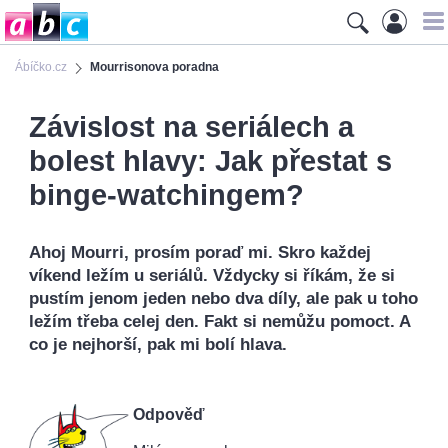
Ábíčko.cz
Mourrisonova poradna
Závislost na seriálech a
bolest hlavy: Jak přestat s
binge-watchingem?
Ahoj Mourri, prosím poraď mi. Skro každej
víkend ležím u seriálů. Vždycky si říkám, že si
pustím jenom jeden nebo dva díly, ale pak u toho
ležím třeba celej den. Fakt si nemůžu pomoct. A
co je nejhorší, pak mi bolí hlava.
Odpověď