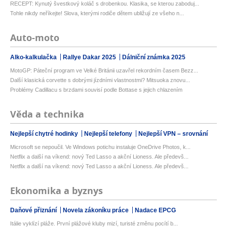
RECEPT: Kynutý švestkový koláč s drobenkou. Klasika, se kterou zaboduj...
Tohle nikdy neříkejte! Slova, kterými rodiče dětem ubližují ze všeho n...
Auto-moto
Alko-kalkulačka
Rallye Dakar 2025
Dálniční známka 2025
MotoGP: Páteční program ve Velké Británii uzavřel rekordním časem Bezz...
Další klasická corvette s dobrými jízdními vlastnostmi? Mitsuoka znovu...
Problémy Cadillacu s brzdami souvisí podle Bottase s jejich chlazením
Věda a technika
Nejlepší chytré hodinky
Nejlepší telefony
Nejlepší VPN – srovnání
Microsoft se nepoučil. Ve Windows potichu instaluje OneDrive Photos, k...
Netflix a další na víkend: nový Ted Lasso a akční Lioness. Ale předevš...
Netflix a další na víkend: nový Ted Lasso a akční Lioness. Ale předevš...
Ekonomika a byznys
Daňové přiznání
Novela zákoníku práce
Nadace EPCG
Itálie vyklízí pláže. První plážové kluby mizí, turisté změnu pocítí b...