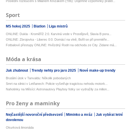
Poslední rozloučení s Milanem Knížákem (†86): Dojemné vzpomínky přátel...
Sport
MS hokej 2025
Biatlon
Liga mistrů
ONLINE: Dukla - Kroměříž 2:0. Karviná vede v Prostějově, Slavia B pora...
ONLINE: Zbrojovka - Liberec 0:0. Domácí na vlně, Bořil se při premiéře...
Fotbalové přestupy ONLINE: Hvězdný Rodri na odchodu ze City. Zidane má...
Móda a krása
Jak zhubnout
Trendy nehty pro jaro 2025
Nové make-up trendy
Brutální útok v Tanvaldu: Několik pobodaných
Smrt na silnici v Letňanech: Policie vyšetřuje tragickou nehodu motork...
Nahotinky na Měsíci: Astronautovy Playboy fotky se vydražily za milion...
Pro ženy a maminky
Nejčastější novoroční předsevzetí
Miminko a mráz
Jak vybírat letní
dovolenou
Okurková limonáda