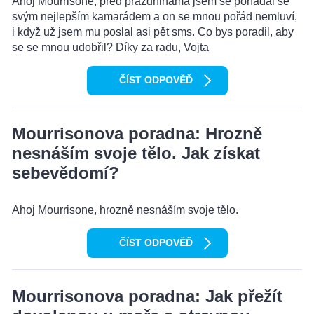
Ahoj Mourrisone, před prázdninama jsem se pohádal se
svým nejlepším kamarádem a on se mnou pořád nemluví,
i když už jsem mu poslal asi pět sms. Co bys poradil, aby
se se mnou udobřil? Díky za radu, Vojta
ČÍST ODPOVĚĎ
Mourrisonova poradna: Hrozně
nesnáším svoje tělo. Jak získat
sebevědomí?
Ahoj Mourrisone, hrozně nesnáším svoje tělo.
ČÍST ODPOVĚĎ
Mourrisonova poradna: Jak přežít