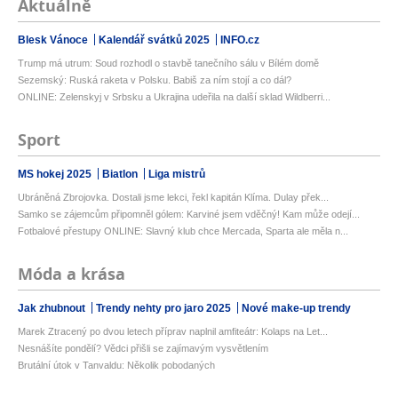
Aktuálně
Blesk Vánoce
Kalendář svátků 2025
INFO.cz
Trump má utrum: Soud rozhodl o stavbě tanečního sálu v Bílém domě
Sezemský: Ruská raketa v Polsku. Babiš za ním stojí a co dál?
ONLINE: Zelenskyj v Srbsku a Ukrajina udeřila na další sklad Wildberri...
Sport
MS hokej 2025
Biatlon
Liga mistrů
Ubráněná Zbrojovka. Dostali jsme lekci, řekl kapitán Klíma. Dulay přek...
Samko se zájemcům připomněl gólem: Karviné jsem vděčný! Kam může odejí...
Fotbalové přestupy ONLINE: Slavný klub chce Mercada, Sparta ale měla n...
Móda a krása
Jak zhubnout
Trendy nehty pro jaro 2025
Nové make-up trendy
Marek Ztracený po dvou letech příprav naplnil amfiteátr: Kolaps na Let...
Nesnášíte pondělí? Vědci přišli se zajímavým vysvětlením
Brutální útok v Tanvaldu: Několik pobodaných