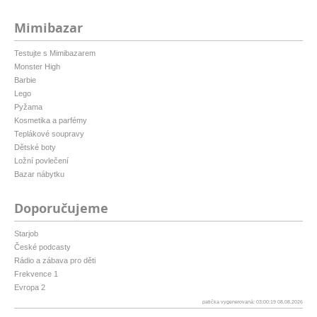
Mimibazar
Testujte s Mimibazarem
Monster High
Barbie
Lego
Pyžama
Kosmetika a parfémy
Teplákové soupravy
Dětské boty
Ložní povlečení
Bazar nábytku
Doporučujeme
Starjob
České podcasty
Rádio a zábava pro děti
Frekvence 1
Evropa 2
patička vygenerovaná: 03:00:19 08.08.2026