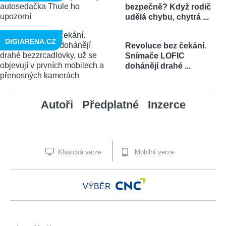
bezpečně? Když rodič
udělá chybu, chytrá ...
DIGIARENA.CZ
Revoluce bez čekání.
Snímače LOFIC
dohánějí drahé ...
Autoři
Předplatné
Inzerce
Klasická verze
Mobilní verze
VÝBĚR