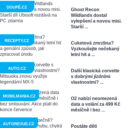
DOUPĚ.CZ
Ghost Recon
Wildlands dostal
vylepšení a novou misi.
Starší ...
RECEPTY.CZ
Cuketová zmrzlina?
Vyzkoušejte nečekaný
letní hit a ...
AUTO.CZ
Další klasická corvette
s dobrými jízdními
vlastnostmi? ...
MOBILMANIA.CZ
O2 nabízí neomezená
data a volání za 499 Kč
měsíčně i bez ...
AUTOREVUE.CZ
Poutáte děti