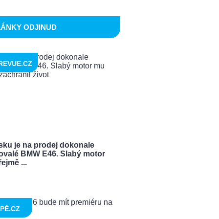
LÁNKY ODJINUD
REVUE.CZ
sku je na prodej dokonale
ovalé BMW E46. Slabý motor
ejmě ...
PĚ.CZ