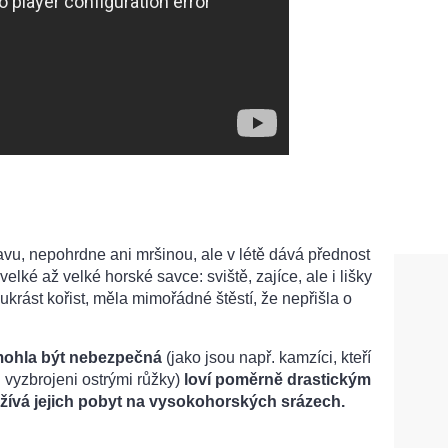
avu, nepohrdne ani mršinou, ale v létě dává přednost
 velké až velké horské savce: sviště, zajíce, ale i lišky
 ukrást kořist, měla mimořádné štěstí, že nepřišla o
 mohla být nebezpečná
(jako jsou např. kamzíci, kteří
 vyzbrojeni ostrými růžky)
loví poměrně drastickým
žívá jejich pobyt na vysokohorských srázech.