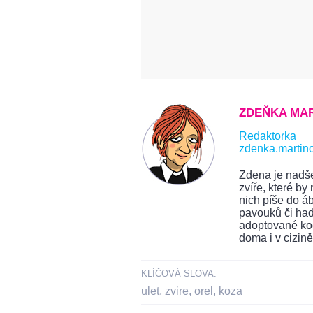
ZDEŇKA MA
Redaktorka
zdenka.martin
Zdena je nadše
zvíře, které b
nich píše do ábí
pavouků či had
adoptované koč
doma i v cizině
KLÍČOVÁ SLOVA:
ulet
,
zvire
,
orel
,
koza