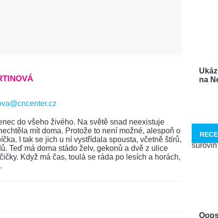
Ukáz
RTINOVÁ
na Ne
ova@cncenter.cz
nec do všeho živého. Na světě snad neexistuje
y nechtěla mít doma. Protože to není možné, alespoň o
RECE
čka. I tak se jich u ní vystřídala spousta, včetně štírů,
ů. Teď má doma stádo želv, gekonů a dvě z ulice
ičky. Když má čas, toulá se ráda po lesích a horách,
.
Oops