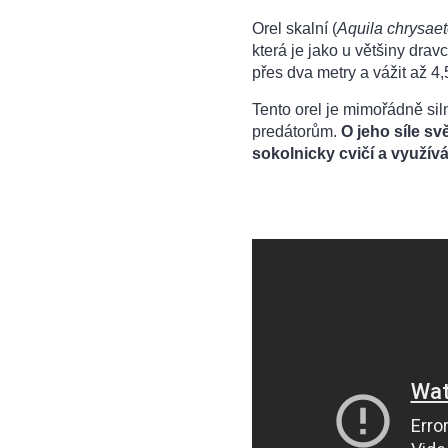
Orel skalní (
Aquila chrysae
která je jako u většiny drav
přes dva metry a vážit až 4,
Tento orel je mimořádně sil
predátorům.
O jeho síle svě
sokolnicky cvičí a využív