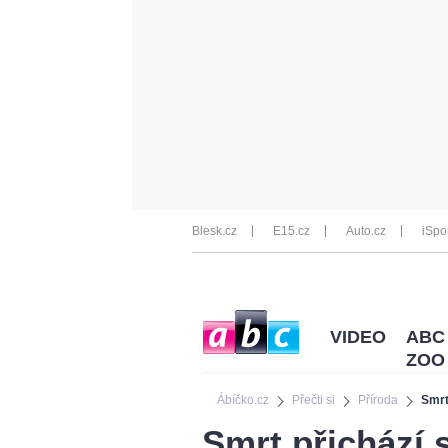
Blesk.cz
E15.cz
Auto.cz
iSpo
VIDEO
ABC
ZOO
Ábíčko.cz
Přečti si
Příroda
Smrt
Smrt přichází 