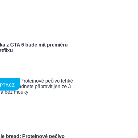
ka z GTA 6 bude mít premiéru
tflixu
PTY.CZ
ie bread: Proteinové pečivo