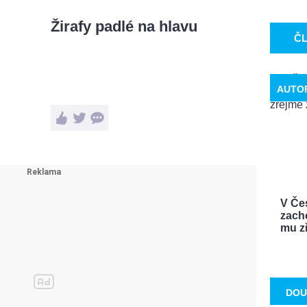
Žirafy padlé na hlavu
Č
AUTO
V Če
zach
mu zř
DOU