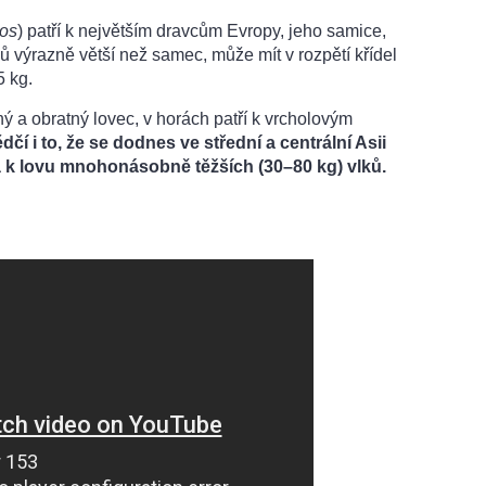
tos
) patří k největším dravcům Evropy, jeho samice,
ců výrazně větší než samec, může mít v rozpětí křídel
5 kg.
ný a obratný lovec, v horách patří k vrcholovým
dčí i to, že se dodnes ve střední a centrální Asii
á k lovu mnohonásobně těžších (30–80 kg) vlků.