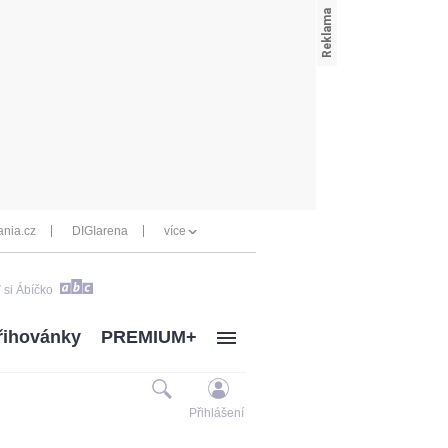
nia.cz
DIGIarena
více
 si Ábíčko
řihovánky
PREMIUM+
Přihlášení