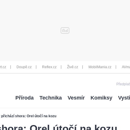
rt.cz
Doupě.cz
Reflex.cz
Živě.cz
MobilMania.cz
AVma
Předplať
Příroda
Technika
Vesmír
Komiksy
Vyst
 přichází shora: Orel útočí na kozu
shora: Orel útočí na kozu