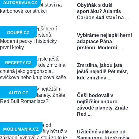
AUTOREVUE.CZ
Obytňák s duší
sporťáku? Atlantis
Carbon 4x4 staví na ...
DOUPĚ.CZ
Vybíráme nejlepší herní
adaptace Pána
prstenů. Moderní ...
RECEPTY.CZ
Zmrzlina, jakou jste
ještě nejedli! Pět míst,
kde zmrzlina ...
AUTO.CZ
Češi bodovali v
nejtěžším enduro
závodě planety. Znáte
Red ...
MOBILMANIA.CZ
Užitečné aplikace od
Samsungu, které měly