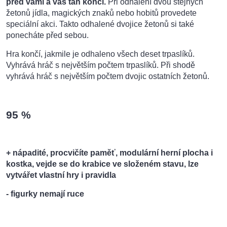
před vámi a váš tah končí.
Při odhalení dvou stejných
žetonů jídla, magických znaků nebo hobitů provedete
speciální akci. Takto odhalené dvojice žetonů si také
ponecháte před sebou.
Hra končí, jakmile je odhaleno všech deset trpaslíků.
Vyhrává hráč s největším počtem trpaslíků. Při shodě
vyhrává hráč s největším počtem dvojic ostatních žetonů.
95 %
+ nápadité, procvičíte paměť, modulární herní plocha i
kostka, vejde se do krabice ve složeném stavu, lze
vytvářet vlastní hry i pravidla
- figurky nemají ruce