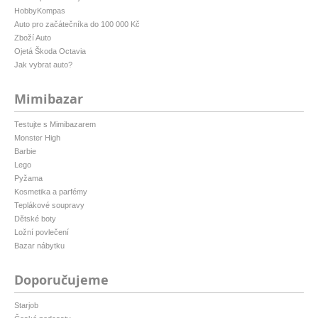
HobbyKompas
Auto pro začátečníka do 100 000 Kč
Zboží Auto
Ojetá Škoda Octavia
Jak vybrat auto?
Mimibazar
Testujte s Mimibazarem
Monster High
Barbie
Lego
Pyžama
Kosmetika a parfémy
Teplákové soupravy
Dětské boty
Ložní povlečení
Bazar nábytku
Doporučujeme
Starjob