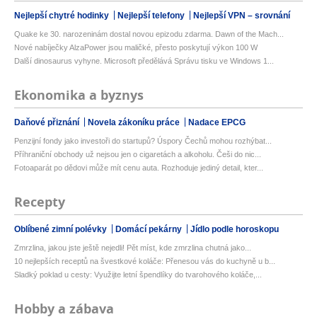
Nejlepší chytré hodinky
Nejlepší telefony
Nejlepší VPN – srovnání
Quake ke 30. narozeninám dostal novou epizodu zdarma. Dawn of the Mach...
Nové nabíječky AlzaPower jsou maličké, přesto poskytují výkon 100 W
Další dinosaurus vyhyne. Microsoft předělává Správu tisku ve Windows 1...
Ekonomika a byznys
Daňové přiznání
Novela zákoníku práce
Nadace EPCG
Penzijní fondy jako investoři do startupů? Úspory Čechů mohou rozhýbat...
Příhraniční obchody už nejsou jen o cigaretách a alkoholu. Češi do nic...
Fotoaparát po dědovi může mít cenu auta. Rozhoduje jediný detail, kter...
Recepty
Oblíbené zimní polévky
Domácí pekárny
Jídlo podle horoskopu
Zmrzlina, jakou jste ještě nejedli! Pět míst, kde zmrzlina chutná jako...
10 nejlepších receptů na švestkové koláče: Přenesou vás do kuchyně u b...
Sladký poklad u cesty: Využijte letní špendlíky do tvarohového koláče,...
Hobby a zábava