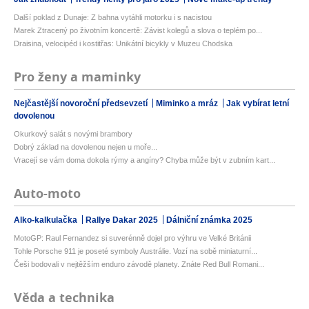
Další poklad z Dunaje: Z bahna vytáhli motorku i s nacistou
Marek Ztracený po životním koncertě: Závist kolegů a slova o teplém po...
Draisina, velocipéd i kostitřas: Unikátní bicykly v Muzeu Chodska
Pro ženy a maminky
Nejčastější novoroční předsevzetí
Miminko a mráz
Jak vybírat letní
dovolenou
Okurkový salát s novými brambory
Dobrý základ na dovolenou nejen u moře...
Vracejí se vám doma dokola rýmy a angíny? Chyba může být v zubním kart...
Auto-moto
Alko-kalkulačka
Rallye Dakar 2025
Dálniční známka 2025
MotoGP: Raul Fernandez si suverénně dojel pro výhru ve Velké Británii
Tohle Porsche 911 je poseté symboly Austrálie. Vozí na sobě miniaturní...
Češi bodovali v nejtěžším enduro závodě planety. Znáte Red Bull Romani...
Věda a technika