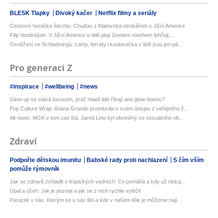
BLESK Tlapky
Divoký kačer
Netflix filmy a seriály
Cestovní horečka šlechty: Chuďas z Klatovska otrokářem v Jižní Americe
Filip Vondrášek: V Jižní Americe si lidé plují životem mnohem lehčeji,...
Osvěžení ve Schladmingu: Lamy, ferraty i koulovačka v létě jsou jen pá...
Pro generaci Z
#inspirace
#wellbeing
#news
Glow up se stává luxusem, proč mladí lidé říkají ano glow downu?
Pop Culture Wrap: Ariana Grande promluvila o svém ústupu z veřejného ž...
Alt news: MGK v tom zas lítá, Jared Leto byl obviněný ze sexuálního ob...
Zdraví
Podpořte dětskou imunitu
Babské rady proti nachlazení
S čím vším
pomůže rýmovník
Jak se zdravě zchladit v tropických vedrech: Co pomáhá a kdy už riskuj...
Úpal a úžeh: Jak je poznat a jak se z nich rychle vyléčit
Parazité v nás: Kterým se u nás líbí a kde v našem těle je můžeme nají...