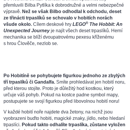
přemluvili Bilba Pytlíka k dobrodružné a velmi nebezpečné
výpravě.
Než se však Bilbo odhodlal k odchodu, deset
ze třinácti trpaslíků se schovalo v hobitích norách
®
všude okolo.
Cílem deskové hry
LEGO
The Hobbit: An
Unexpected Journey
je najít všech deset trpaslíků. Herní
mechanika se blíží dvoupatrovému pexesu kříženému
s hrou Člověče, nezlob se.
Po Hobitíně se pohybujete figurkou jednoho ze zbylých
tří trpaslíků či Gandalfa.
Smíte prohledávat jen hobití noru,
před kterou stojíte. Proto je důležitý hod kostkou, který
určuje váš pohyb. Pokud na kostce padne symbol mapy,
postupujete se svojí figurkou před libovolnou hobití noru!
V každé hobití noře najdete dva žetony, na nichž jsou
vyobrazeni buďto hobiti, magické znaky, jídlo, nebo hledaní
trpaslíci.
Pokud takto odhalíte trpaslíka, zůstane vyložen