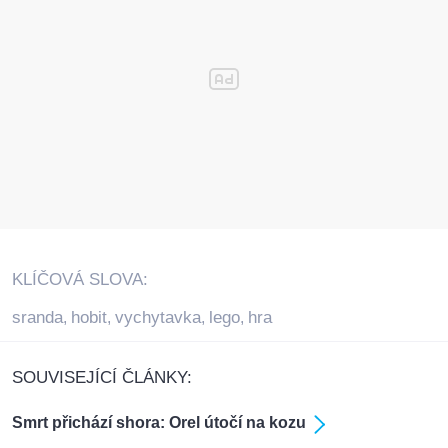
KLÍČOVÁ SLOVA:
sranda
hobit
vychytavka
lego
hra
,
,
,
,
SOUVISEJÍCÍ ČLÁNKY:
Smrt přichází shora: Orel útočí na kozu