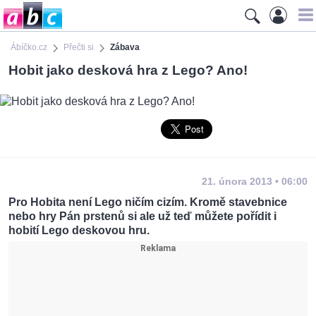
Ábíčko.cz
Přečti si
Zábava
Hobit jako desková hra z Lego? Ano!
21. února 2013 • 06:00
Pro Hobita není Lego ničím cizím. Kromě stavebnice
nebo hry Pán prstenů si ale už teď můžete pořídit i
hobití Lego deskovou hru.