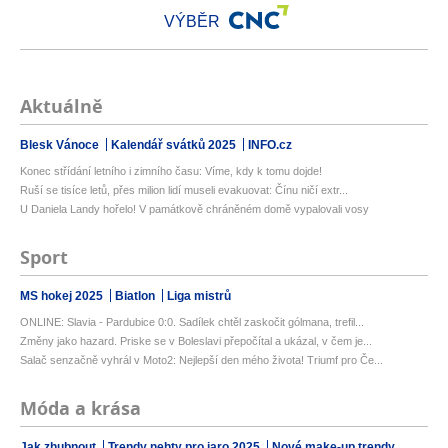
VÝBĚR
Aktuálně
Blesk Vánoce
Kalendář svátků 2025
INFO.cz
Konec střídání letního i zimního času: Víme, kdy k tomu dojde!
Ruší se tisíce letů, přes milion lidí museli evakuovat: Čínu ničí extr...
U Daniela Landy hořelo! V památkově chráněném domě vypalovali vosy
Sport
MS hokej 2025
Biatlon
Liga mistrů
ONLINE: Slavia - Pardubice 0:0. Sadílek chtěl zaskočit gólmana, trefil...
Změny jako hazard. Priske se v Boleslavi přepočítal a ukázal, v čem je...
Salač senzačně vyhrál v Moto2: Nejlepší den mého života! Triumf pro Če...
Móda a krása
Jak zhubnout
Trendy nehty pro jaro 2025
Nové make-up trendy