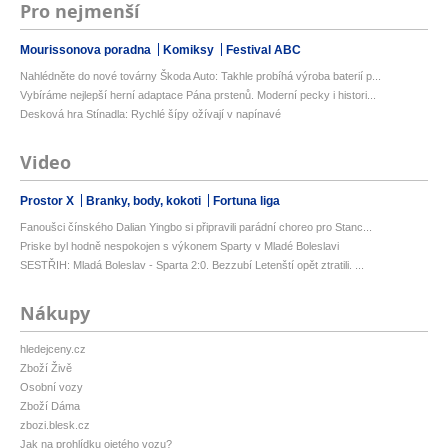
Pro nejmenší
Mourissonova poradna
Komiksy
Festival ABC
Nahlédněte do nové továrny Škoda Auto: Takhle probíhá výroba baterií p...
Vybíráme nejlepší herní adaptace Pána prstenů. Moderní pecky i histori...
Desková hra Stínadla: Rychlé šípy ožívají v napínavé
Video
Prostor X
Branky, body, kokoti
Fortuna liga
Fanoušci čínského Dalian Yingbo si připravili parádní choreo pro Stanc...
Priske byl hodně nespokojen s výkonem Sparty v Mladé Boleslavi
SESTŘIH: Mladá Boleslav - Sparta 2:0. Bezzubí Letenští opět ztratili. ...
Nákupy
hledejceny.cz
Zboží Živě
Osobní vozy
Zboží Dáma
zbozi.blesk.cz
Jak na prohlídku ojetého vozu?