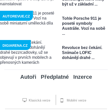
být už v základní ...
AUTOREVUE.CZ
Tohle Porsche 911 je
poseté symboly
Austrálie. Vozí na sobě
...
DIGIARENA.CZ
Revoluce bez čekání.
Snímače LOFIC
dohánějí drahé ...
Autoři
Předplatné
Inzerce
Klasická verze
Mobilní verze