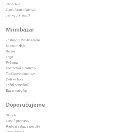
Zboží Auto
Ojetá Škoda Octavia
Jak vybrat auto?
Mimibazar
Testujte s Mimibazarem
Monster High
Barbie
Lego
Pyžama
Kosmetika a parfémy
Teplákové soupravy
Dětské boty
Ložní povlečení
Bazar nábytku
Doporučujeme
Starjob
České podcasty
Rádio a zábava pro děti
Frekvence 1