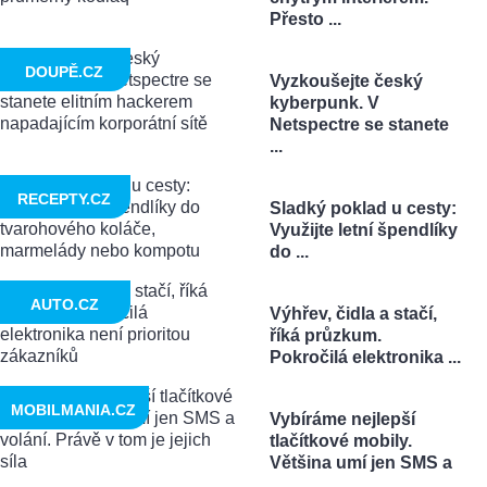
Přesto ...
DOUPĚ.CZ
Vyzkoušejte český
kyberpunk. V
Netspectre se stanete
...
RECEPTY.CZ
Sladký poklad u cesty:
Využijte letní špendlíky
do ...
AUTO.CZ
Výhřev, čidla a stačí,
říká průzkum.
Pokročilá elektronika ...
MOBILMANIA.CZ
Vybíráme nejlepší
tlačítkové mobily.
Většina umí jen SMS a
...