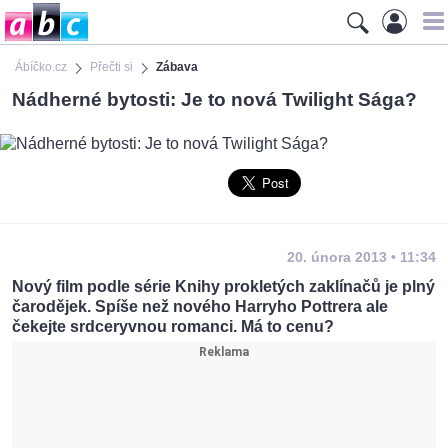
Ábíčko.cz
Přečti si
Zábava
Nádherné bytosti: Je to nová Twilight Sága?
20. února 2013 • 11:34
Nový film podle série Knihy prokletých zaklínačů je plný
čarodějek. Spíše než nového Harryho Pottrera ale
čekejte srdceryvnou romanci. Má to cenu?