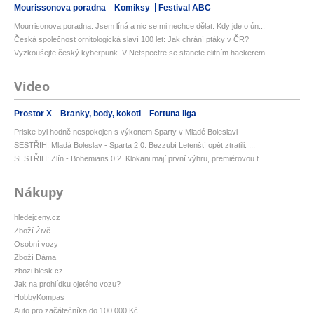
Mourissonova poradna
Komiksy
Festival ABC
Mourrisonova poradna: Jsem líná a nic se mi nechce dělat: Kdy jde o ún...
Česká společnost ornitologická slaví 100 let: Jak chrání ptáky v ČR?
Vyzkoušejte český kyberpunk. V Netspectre se stanete elitním hackerem ...
Video
Prostor X
Branky, body, kokoti
Fortuna liga
Priske byl hodně nespokojen s výkonem Sparty v Mladé Boleslavi
SESTŘIH: Mladá Boleslav - Sparta 2:0. Bezzubí Letenští opět ztratili. ...
SESTŘIH: Zlín - Bohemians 0:2. Klokani mají první výhru, premiérovou t...
Nákupy
hledejceny.cz
Zboží Živě
Osobní vozy
Zboží Dáma
zbozi.blesk.cz
Jak na prohlídku ojetého vozu?
HobbyKompas
Auto pro začátečníka do 100 000 Kč