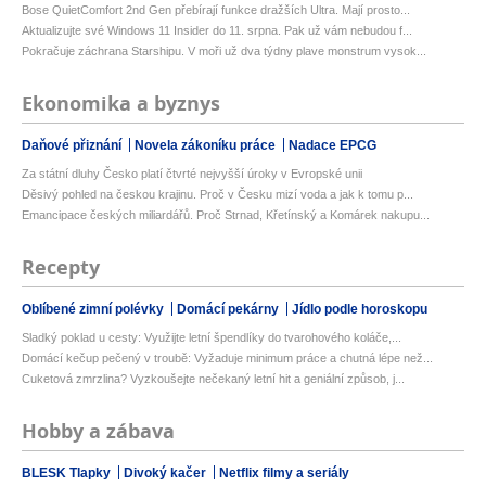
Bose QuietComfort 2nd Gen přebírají funkce dražších Ultra. Mají prosto...
Aktualizujte své Windows 11 Insider do 11. srpna. Pak už vám nebudou f...
Pokračuje záchrana Starshipu. V moři už dva týdny plave monstrum vysok...
Ekonomika a byznys
Daňové přiznání
Novela zákoníku práce
Nadace EPCG
Za státní dluhy Česko platí čtvrté nejvyšší úroky v Evropské unii
Děsivý pohled na českou krajinu. Proč v Česku mizí voda a jak k tomu p...
Emancipace českých miliardářů. Proč Strnad, Křetínský a Komárek nakupu...
Recepty
Oblíbené zimní polévky
Domácí pekárny
Jídlo podle horoskopu
Sladký poklad u cesty: Využijte letní špendlíky do tvarohového koláče,...
Domácí kečup pečený v troubě: Vyžaduje minimum práce a chutná lépe než...
Cuketová zmrzlina? Vyzkoušejte nečekaný letní hit a geniální způsob, j...
Hobby a zábava
BLESK Tlapky
Divoký kačer
Netflix filmy a seriály