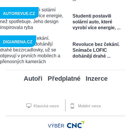
AUTOREVUE.CZ
Studenti postavili
solární auto, které
vyrobí více energie, ...
DIGIARENA.CZ
Revoluce bez čekání.
Snímače LOFIC
dohánějí drahé ...
Autoři
Předplatné
Inzerce
Klasická verze
Mobilní verze
VÝBĚR