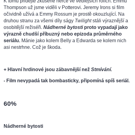
K tomu přidejte zkušené herce ve vedlejších rolích. Emmu
Thompson už jsme viděli v Potterovi. Jeremy Irons si film
očividně užívá a Emmy Rossum je prostě okouzlující. Na
druhou stranu za všemi díly ságy
Twilight
stáli výraznější a
osobitější režiséři.
Nádherné bytosti
proto vypadají jako
výrazně chudší příbuzný nebo epizoda průměrného
seriálu.
Mánie jako kolem Belly a Edwarda se kolem nich
asi nestrhne. Což je škoda.
+ Hlavní hrdinové jsou zábavnější než
Stmívání.
- Film nevypadá tak bombasticky, připomíná spíš seriál.
60%
Nádherné bytosti