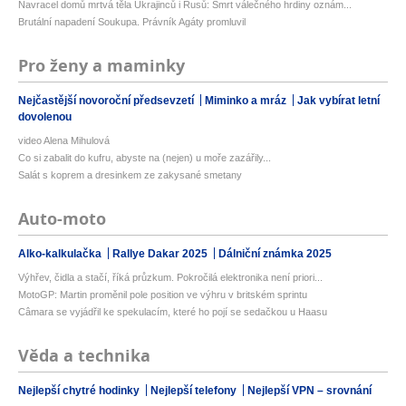
Navracel domů mrtvá těla Ukrajinců i Rusů: Smrt válečného hrdiny oznám...
Brutální napadení Soukupa. Právník Agáty promluvil
Pro ženy a maminky
Nejčastější novoroční předsevzetí
Miminko a mráz
Jak vybírat letní
dovolenou
video Alena Mihulová
Co si zabalit do kufru, abyste na (nejen) u moře zazářily...
Salát s koprem a dresinkem ze zakysané smetany
Auto-moto
Alko-kalkulačka
Rallye Dakar 2025
Dálniční známka 2025
Výhřev, čidla a stačí, říká průzkum. Pokročilá elektronika není priori...
MotoGP: Martin proměnil pole position ve výhru v britském sprintu
Câmara se vyjádřil ke spekulacím, které ho pojí se sedačkou u Haasu
Věda a technika
Nejlepší chytré hodinky
Nejlepší telefony
Nejlepší VPN – srovnání