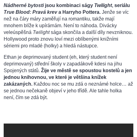
Nádherné bytosti
jsou kombinaci ságy
Twilight
, seriálu
True Blood: Pravá krev
a Harryho Pottera.
Jenže se víc
než na čáry máry zaměřují na romantiku, takže mají
mnohem blíže k upírárnám. Není to náhoda. Divácky
veleúspěšná
Twilight
sága skončila a další díly nevzniknou.
Hollywood proto znovu loví mezi oblíbenými knižními
sériemi pro mladé (holky) a hledá nástupce.
Ethan je deprimovaný student (eh, který student není
deprimovaný) střední školy v zapadákově kdesi na jihu
Spojených států.
Žije ve městě se spoustou kostelů a jen
jednou knihovnou, ve které je většina knížek
zakázaných.
Každou noc se mu zdá o neznámé holce… až
se jednou nečekaně objeví v jeho třídě. Ale tahle holka
není, čím se zdá být.