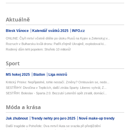
Aktuálně
Blesk Vánoce
Kalendář svátků 2025
INFO.cz
ONLINE: Čtyři mrtví včetně dítěte po útoku Rusů na Kyjev a Zelenskyj v...
Rozruch v Bulharsku kvůli dronu: Patřil zřejmě Ukrajině, explodoval ki...
Rodinný dům lehl popelem: Shořelo 10 milionů!
Sport
MS hokej 2025
Biatlon
Liga mistrů
Kritický Priske: Nepřijatelné, tohle nestačí. Změny? Omlouvám se, nedo...
SESTŘIHY: Divočina v Teplicích, další ztráta Sparty. Liberec vyhrál, Z...
SESTŘIH: Boleslav - Sparta 2:0. Bezzubí Letenští opět ztratili, domácí...
Móda a krása
Jak zhubnout
Trendy nehty pro jaro 2025
Nové make-up trendy
Další tragédie u Pohořelic: Dva mrtví! Auta se srazila při předjíždění