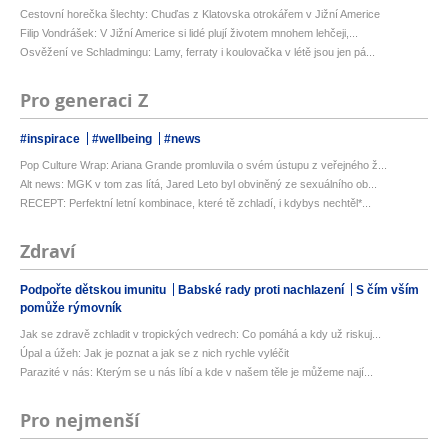
Cestovní horečka šlechty: Chuďas z Klatovska otrokářem v Jižní Americe
Filip Vondrášek: V Jižní Americe si lidé plují životem mnohem lehčeji,...
Osvěžení ve Schladmingu: Lamy, ferraty i koulovačka v létě jsou jen pá...
Pro generaci Z
#inspirace
#wellbeing
#news
Pop Culture Wrap: Ariana Grande promluvila o svém ústupu z veřejného ž...
Alt news: MGK v tom zas lítá, Jared Leto byl obviněný ze sexuálního ob...
RECEPT: Perfektní letní kombinace, které tě zchladí, i kdybys nechtěl*...
Zdraví
Podpořte dětskou imunitu
Babské rady proti nachlazení
S čím vším
pomůže rýmovník
Jak se zdravě zchladit v tropických vedrech: Co pomáhá a kdy už riskuj...
Úpal a úžeh: Jak je poznat a jak se z nich rychle vyléčit
Parazité v nás: Kterým se u nás líbí a kde v našem těle je můžeme nají...
Pro nejmenší