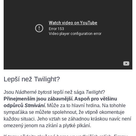
Lepší než Twilight?
Jsou
Nádherné bytosti
lepší než sága
Twilight
?
Přinejmenším jsou zábavnější. Aspoň pro většinu
odpůrců
Stmívání
.
Může za to hlavní hrdina. Na tohohle
sympaťáka se můžete spolehnout, že vtipně okomentuje
každou situaci. Jeho vztah se záhadnou kráskou navíc není
omezený jenom na zírání a plytké plkání.