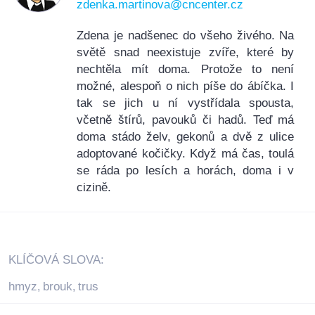
zdenka.martinova@cncenter.cz
Zdena je nadšenec do všeho živého. Na
světě snad neexistuje zvíře, které by
nechtěla mít doma. Protože to není
možné, alespoň o nich píše do ábíčka. I
tak se jich u ní vystřídala spousta,
včetně štírů, pavouků či hadů. Teď má
doma stádo želv, gekonů a dvě z ulice
adoptované kočičky. Když má čas, toulá
se ráda po lesích a horách, doma i v
cizině.
KLÍČOVÁ SLOVA:
hmyz
brouk
trus
,
,