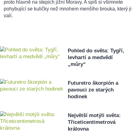
proto hlavně na stepích jižní Moravy. A spíš si všimnete
pohybující se kuličky než mnohem menšího brouka, který ji
valí.
Pohled do světa: Tygří,
levhartí a medvědí
„můry“
Futuretro škorpión a
pavouci ze starých
hodinek
Největší motýli světa:
Třiceticentimetrová
královna