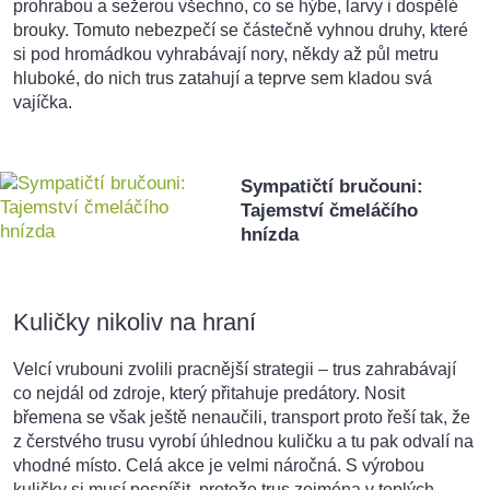
prohrabou a sežerou všechno, co se hýbe, larvy i dospělé
brouky. Tomuto nebezpečí se částečně vyhnou druhy, které
si pod hromádkou vyhrabávají nory, někdy až půl metru
hluboké, do nich trus zatahují a teprve sem kladou svá
vajíčka.
Sympatičtí bručouni:
Tajemství čmeláčího
hnízda
Kuličky nikoliv na hraní
Velcí vrubouni zvolili pracnější strategii – trus zahrabávají
co nejdál od zdroje, který přitahuje predátory. Nosit
břemena se však ještě nenaučili, transport proto řeší tak, že
z čerstvého trusu vyrobí úhlednou kuličku a tu pak odvalí na
vhodné místo. Celá akce je velmi náročná. S výrobou
kuličky si musí pospíšit, protože trus zejména v teplých