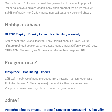
Oopsie bread: Proteinové pečivo lehké jako obláček zvládnete připravit...
Pozor na jedovaté cukety! Jeden jasný znak prozradí, že se jim máte vy...
Svěží letní saláty, které vás v horku neunaví: Zkuste k zelenině přida...
Hobby a zábava
BLESK Tlapky
Divoký kačer
Netflix filmy a seriály
Sraz v šest ráno. Vrchol festivalu Tóny Dolomit zazní za úsvitu ve 300...
Nízkorozpočtová dovolená? Chorvatsko jedno z nejdražších v Evropě! Lev...
OBRAZEM: Modré slzy na Tchaj-wanu mění moře v magickou říši
Pro generaci Z
#inspirace
#wellbeing
#news
Září patří módě: Co přinese Mercedes-Benz Prague Fashion Week SS27
F*ck the glasses: AI Meta brýle mají zjednodušit život, zatím ale děla...
Víš, proč ti po mléčných výrobcích možná nebývá dobře?
Zdraví
Podpořte dětskou imunitu
Babské rady proti nachlazení
S čím vším