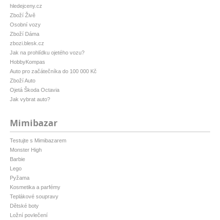
hledejceny.cz
Zboží Živě
Osobní vozy
Zboží Dáma
zbozi.blesk.cz
Jak na prohlídku ojetého vozu?
HobbyKompas
Auto pro začátečníka do 100 000 Kč
Zboží Auto
Ojetá Škoda Octavia
Jak vybrat auto?
Mimibazar
Testujte s Mimibazarem
Monster High
Barbie
Lego
Pyžama
Kosmetika a parfémy
Teplákové soupravy
Dětské boty
Ložní povlečení