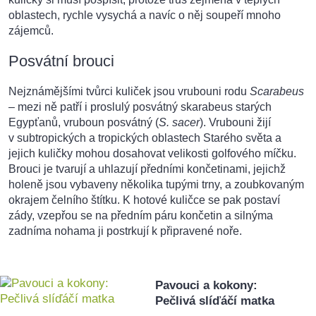
oblastech, rychle vysychá a navíc o něj soupeří mnoho
zájemců.
Posvátní brouci
Nejznámějšími tvůrci kuliček jsou vrubouni rodu
Scarabeus
– mezi ně patří i proslulý posvátný skarabeus starých
Egypťanů, vruboun posvátný (
S. sacer
). Vrubouni žijí
v subtropických a tropických oblastech Starého světa a
jejich kuličky mohou dosahovat velikosti golfového míčku.
Brouci je tvarují a uhlazují předními končetinami, jejichž
holeně jsou vybaveny několika tupými trny, a zoubkovaným
okrajem čelního štítku. K hotové kuličce se pak postaví
zády, vzepřou se na předním páru končetin a silnýma
zadníma nohama ji postrkují k připravené noře.
Pavouci a kokony:
Pečlivá slíďáčí matka