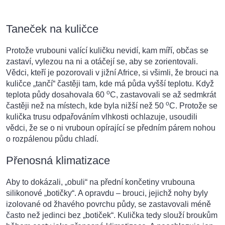
Taneček na kuličce
Protože vrubouni valící kuličku nevidí, kam míří, občas se
zastaví, vylezou na ni a otáčejí se, aby se zorientovali.
Vědci, kteří je pozorovali v jižní Africe, si všimli, že brouci na
kuličce „tančí“ častěji tam, kde má půda vyšší teplotu. Když
o
teplota půdy dosahovala 60
C, zastavovali se až sedmkrát
o
častěji než na místech, kde byla nižší než 50
C. Protože se
kulička trusu odpařováním vlhkosti ochlazuje, usoudili
vědci, že se o ni vruboun opírající se předním párem nohou
o rozpálenou půdu chladí.
Přenosná klimatizace
Aby to dokázali, „obuli“ na přední končetiny vrubouna
silikonové „botičky“. A opravdu – brouci, jejichž nohy byly
izolované od žhavého povrchu půdy, se zastavovali méně
často než jedinci bez „botiček“. Kulička tedy slouží broukům