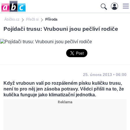
Ábíčko.cz
Přečti si
Příroda
Pojídači trusu: Vrubouni jsou pečliví rodiče
25. února 2013 • 06:00
Když vruboun valí po rozpáleném písku kuličku trusu,
není to pro něj jen zásoba potravy. Vědci přišli na to, že
kulička funguje jako klimatizační jednotka.