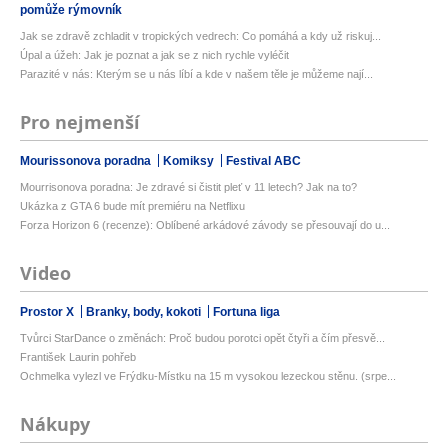
pomůže rýmovník
Jak se zdravě zchladit v tropických vedrech: Co pomáhá a kdy už riskuj...
Úpal a úžeh: Jak je poznat a jak se z nich rychle vyléčit
Parazité v nás: Kterým se u nás líbí a kde v našem těle je můžeme nají...
Pro nejmenší
Mourissonova poradna
Komiksy
Festival ABC
Mourrisonova poradna: Je zdravé si čistit pleť v 11 letech? Jak na to?
Ukázka z GTA 6 bude mít premiéru na Netflixu
Forza Horizon 6 (recenze): Oblíbené arkádové závody se přesouvají do u...
Video
Prostor X
Branky, body, kokoti
Fortuna liga
Tvůrci StarDance o změnách: Proč budou porotci opět čtyři a čím přesvě...
František Laurin pohřeb
Ochmelka vylezl ve Frýdku-Místku na 15 m vysokou lezeckou stěnu. (srpe...
Nákupy