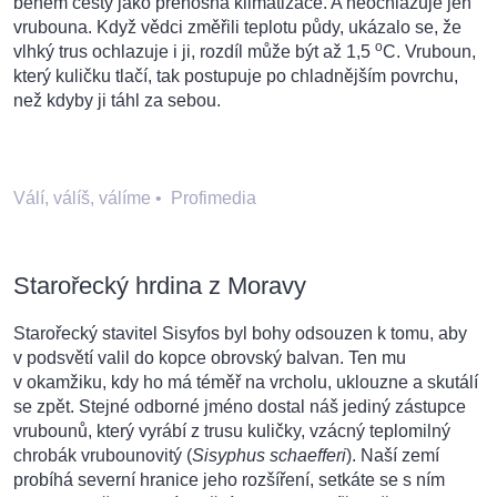
během cesty jako přenosná klimatizace. A neochlazuje jen
vrubouna. Když vědci změřili teplotu půdy, ukázalo se, že
o
vlhký trus ochlazuje i ji, rozdíl může být až 1,5
C. Vruboun,
který kuličku tlačí, tak postupuje po chladnějším povrchu,
než kdyby ji táhl za sebou.
Válí, válíš, válíme
•
Profimedia
Starořecký hrdina z Moravy
Starořecký stavitel Sisyfos byl bohy odsouzen k tomu, aby
v podsvětí valil do kopce obrovský balvan. Ten mu
v okamžiku, kdy ho má téměř na vrcholu, uklouzne a skutálí
se zpět. Stejné odborné jméno dostal náš jediný zástupce
vrubounů, který vyrábí z trusu kuličky, vzácný teplomilný
chrobák vrubounovitý (
Sisyphus schaefferi
). Naší zemí
probíhá severní hranice jeho rozšíření, setkáte se s ním