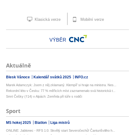
Klasická verze
Mobilní verze
VÝBĚR
Aktuálně
Blesk Vánoce
Kalendář svátků 2025
INFO.cz
Marek Adamczyk: Jsem z něj zklamaný. Klempíř si hraje na ministra. Nes...
Rekordní léto v Česku: 77 % měřicích míst zaznamenalo svá historická t...
Smrt Češky (†14) v Alpách: Zemřela při túře s rodiči
Sport
MS hokej 2025
Biatlon
Liga mistrů
ONLINE: Jablonec - RFS 1:0. Skvělý start Severočechů! Čanturišviliho h...