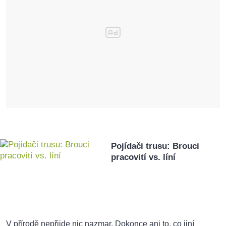
Pojídači trusu: Brouci
pracovití vs. líní
V přírodě nepřijde nic nazmar. Dokonce ani to, co jiní