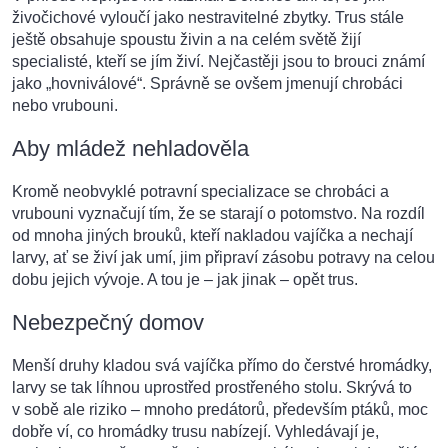
živočichové vyloučí jako nestravitelné zbytky. Trus stále
ještě obsahuje spoustu živin a na celém světě žijí
specialisté, kteří se jím živí. Nejčastěji jsou to brouci známí
jako „hovniválové“. Správně se ovšem jmenují chrobáci
nebo vrubouni.
Aby mládež nehladověla
Kromě neobvyklé potravní specializace se chrobáci a
vrubouni vyznačují tím, že se starají o potomstvo. Na rozdíl
od mnoha jiných brouků, kteří nakladou vajíčka a nechají
larvy, ať se živí jak umí, jim připraví zásobu potravy na celou
dobu jejich vývoje. A tou je – jak jinak – opět trus.
Nebezpečný domov
Menší druhy kladou svá vajíčka přímo do čerstvé hromádky,
larvy se tak líhnou uprostřed prostřeného stolu. Skrývá to
v sobě ale riziko – mnoho predátorů, především ptáků, moc
dobře ví, co hromádky trusu nabízejí. Vyhledávají je,