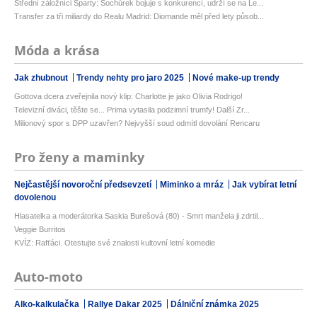
Střední záložníci Sparty: Sochůrek bojuje s konkurencí, udrží se na Le...
Transfer za tři miliardy do Realu Madrid: Diomande měl před lety působ...
Móda a krása
Jak zhubnout
Trendy nehty pro jaro 2025
Nové make-up trendy
Gottova dcera zveřejnila nový klip: Charlotte je jako Olivia Rodrigo!
Televizní diváci, těšte se... Prima vytasila podzimní trumfy! Další Zr...
Milionový spor s DPP uzavřen? Nejvyšší soud odmítl dovolání Rencaru
Pro ženy a maminky
Nejčastější novoroční předsevzetí
Miminko a mráz
Jak vybírat letní
dovolenou
Hlasatelka a moderátorka Saskia Burešová (80) - Smrt manžela ji zdrtil...
Veggie Burritos
KVÍZ: Rafťáci. Otestujte své znalosti kultovní letní komedie
Auto-moto
Alko-kalkulačka
Rallye Dakar 2025
Dálniční známka 2025