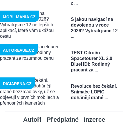
z ...
MOBILMANIA.CZ
S jakou navigací na
dovolenou v roce
2026? Vybrali jsme 12
...
AUTOREVUE.CZ
TEST Citroën
Spacetourer XL 2.0
BlueHDi: Rodinný
pracant za ...
DIGIARENA.CZ
Revoluce bez čekání.
Snímače LOFIC
dohánějí drahé ...
Autoři
Předplatné
Inzerce