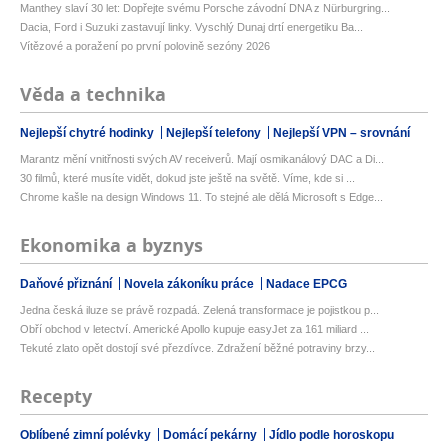
Manthey slaví 30 let: Dopřejte svému Porsche závodní DNA z Nürburgring...
Dacia, Ford i Suzuki zastavují linky. Vyschlý Dunaj drtí energetiku Ba...
Vítězové a poražení po první polovině sezóny 2026
Věda a technika
Nejlepší chytré hodinky
Nejlepší telefony
Nejlepší VPN – srovnání
Marantz mění vnitřnosti svých AV receiverů. Mají osmikanálový DAC a Di...
30 filmů, které musíte vidět, dokud jste ještě na světě. Víme, kde si ...
Chrome kašle na design Windows 11. To stejné ale dělá Microsoft s Edge...
Ekonomika a byznys
Daňové přiznání
Novela zákoníku práce
Nadace EPCG
Jedna česká iluze se právě rozpadá. Zelená transformace je pojistkou p...
Obří obchod v letectví. Americké Apollo kupuje easyJet za 161 miliard ...
Tekuté zlato opět dostojí své přezdívce. Zdražení běžné potraviny brzy...
Recepty
Oblíbené zimní polévky
Domácí pekárny
Jídlo podle horoskopu