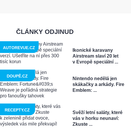
ČLÁNKY ODJINUD
AUTOREVUE.CZ
Ikonické karavany
Airstream slaví 20 let
v Evropě speciální ...
DOUPĚ.CZ
Nintendo nedělá jen
skákačky a arkády. Fire
Emblem: ...
RECEPTY.CZ
Svěží letní saláty, které
vás v horku neunaví:
Zkuste ...