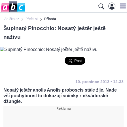
Ábíčko.cz
Přečti si
Příroda
Šupinatý Pinocchio: Nosatý ještěr ještě
naživu
10. prosince 2013 • 12:33
Nosatý ještěr anolis Anolis proboscis stále žije. Nade
vší pochybnost to dokazují snímky z ekvádorské
džungle.