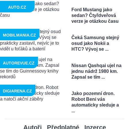
AUTO.CZ
Ford Mustang jako
sedan? Čtyřdveřová
verze je otázkou času
MOBILMANIA.CZ
Čeká Samsung stejný
osud jako Nokii a
HTC? Vývoj se ...
AUTOREVUE.CZ
Nissan Qashqai ujel na
jednu nádrž 1980 km.
Zapsal se tím ...
DIGIARENA.CZ
Jako pozemní dron.
Robot Beni vás
automaticky sleduje a
...
Autoři
Předplatné
Inzerce