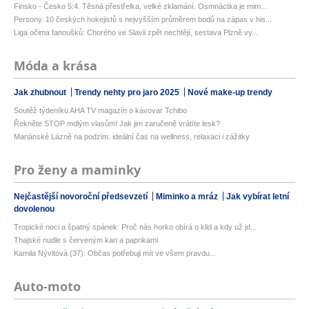
Finsko - Česko 5:4. Těsná přestřelka, velké zklamání. Osmnáctka je mim...
Persony. 10 českých hokejistů s nejvyšším průměrem bodů na zápas v his...
Liga očima fanoušků: Chorého ve Slavii zpět nechtějí, sestava Plzně vy...
Móda a krása
Jak zhubnout
Trendy nehty pro jaro 2025
Nové make-up trendy
Soutěž týdeníku AHA TV magazín o kávovar Tchibo
Řekněte STOP mdlým vlasům! Jak jim zaručeně vrátíte lesk?
Mariánské Lázně na podzim: ideální čas na wellness, relaxaci i zážitky
Pro ženy a maminky
Nejčastější novoroční předsevzetí
Miminko a mráz
Jak vybírat letní
dovolenou
Tropické noci a špatný spánek: Proč nás horko obírá o klid a kdy už jd...
Thajské nudle s červeným kari a paprikami
Kamila Nývltová (37): Občas potřebuji mít ve všem pravdu...
Auto-moto