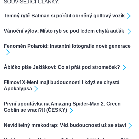
SOUVISEJÍCÍ ČLÁNKY:
Temný rytíř Batman si pořídil obrněný golfový vozík
Vánoční výlov: Místo ryb se pod ledem chytá auťák
Fenomén Polaroid: Instantní fotografie nové generace
Ábíčko píše Ježíškovi: Co si přát pod stromeček?
Filmoví X-Meni mají budoucnost! I když se chystá
Apokalypsa
První upoutávka na Amazing Spider-Man 2: Green
Goblin se vrací?!! (ČESKY)
Neviditelný mrakodrap: Věž budoucnosti už se staví