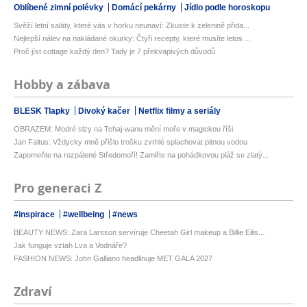
Oblíbené zimní polévky
Domácí pekárny
Jídlo podle horoskopu
Svěží letní saláty, které vás v horku neunaví: Zkuste k zelenině přida...
Nejlepší nálev na nakládané okurky: Čtyři recepty, které musíte letos ...
Proč jíst cottage každý den? Tady je 7 překvapivých důvodů
Hobby a zábava
BLESK Tlapky
Divoký kačer
Netflix filmy a seriály
OBRAZEM: Modré slzy na Tchaj-wanu mění moře v magickou říši
Jan Faltus: Vždycky mně přišlo trošku zvrhlé splachovat pitnou vodou
Zapomeňte na rozpálené Středomoří! Zamiřte na pohádkovou pláž se zlatý...
Pro generaci Z
#inspirace
#wellbeing
#news
BEAUTY NEWS: Zara Larsson servíruje Cheetah Girl makeup a Billie Eilis...
Jak funguje vztah Lva a Vodnáře?
FASHION NEWS: John Galliano headlinuje MET GALA 2027
Zdraví