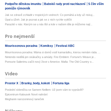
Podpořte dětskou imunitu
Babské rady proti nachlazení
S čím vším
pomůže rýmovník
Jak se zdravě zchladit v tropických vedrech: Co pomáhá a kdy už riskuj...
Úpal a úžeh: Jak je poznat a jak se z nich rychle vyléčit
Parazité v nás: Kterým se u nás líbí a kde v našem těle je můžeme nají...
Pro nejmenší
Mourissonova poradna
Komiksy
Festival ABC
Mourrisonova poradna: Máma si domů vodí kamarádku, kterou nemám ráda. ...
Nintendo nedělá jen skákačky a arkády. Fire Emblem: Fortune's Weave je...
Pomozte Salierimu začít nový život v Americe. Mafia: The Old Country o...
Video
Prostor X
Branky, body, kokoti
Fortuna liga
Poslední sklenička se Samem Neillem: Už jsem vám to vyprávěl?
Epicentrum Kalousek Nové nahrání
Meghanin narozeninový taneček