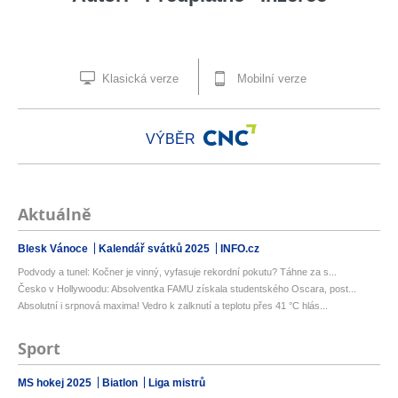
Klasická verze
Mobilní verze
VÝBĚR
Aktuálně
Blesk Vánoce
Kalendář svátků 2025
INFO.cz
Podvody a tunel: Kočner je vinný, vyfasuje rekordní pokutu? Táhne za s...
Česko v Hollywoodu: Absolventka FAMU získala studentského Oscara, post...
Absolutní i srpnová maxima! Vedro k zalknutí a teplotu přes 41 °C hlás...
Sport
MS hokej 2025
Biatlon
Liga mistrů