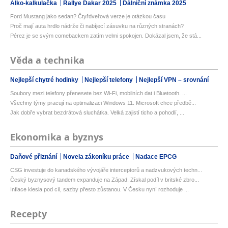
Alko-kalkulačka
Rallye Dakar 2025
Dálniční známka 2025
Ford Mustang jako sedan? Čtyřdveřová verze je otázkou času
Proč mají auta hrdlo nádrže či nabíjecí zásuvku na různých stranách?
Pérez je se svým comebackem zatím velmi spokojen. Dokázal jsem, že stá...
Věda a technika
Nejlepší chytré hodinky
Nejlepší telefony
Nejlepší VPN – srovnání
Soubory mezi telefony přenesete bez Wi-Fi, mobilních dat i Bluetooth. ...
Všechny týmy pracují na optimalizaci Windows 11. Microsoft chce předbě...
Jak dobře vybrat bezdrátová sluchátka. Velká zajistí ticho a pohodlí, ...
Ekonomika a byznys
Daňové přiznání
Novela zákoníku práce
Nadace EPCG
CSG investuje do kanadského vývojáře interceptorů a nadzvukových techn...
Český byznysový tandem expanduje na Západ. Získal podíl v britské zbro...
Inflace klesla pod cíl, sazby přesto zůstanou. V Česku nyní rozhoduje ...
Recepty