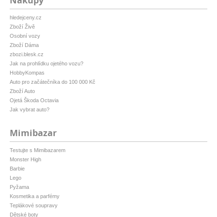
Nákupy
hledejceny.cz
Zboží Živě
Osobní vozy
Zboží Dáma
zbozi.blesk.cz
Jak na prohlídku ojetého vozu?
HobbyKompas
Auto pro začátečníka do 100 000 Kč
Zboží Auto
Ojetá Škoda Octavia
Jak vybrat auto?
Mimibazar
Testujte s Mimibazarem
Monster High
Barbie
Lego
Pyžama
Kosmetika a parfémy
Teplákové soupravy
Dětské boty