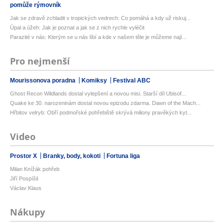
pomůže rýmovník
Jak se zdravě zchladit v tropických vedrech: Co pomáhá a kdy už riskuj...
Úpal a úžeh: Jak je poznat a jak se z nich rychle vyléčit
Parazité v nás: Kterým se u nás líbí a kde v našem těle je můžeme nají...
Pro nejmenší
Mourissonova poradna
Komiksy
Festival ABC
Ghost Recon Wildlands dostal vylepšení a novou misi. Starší díl Ubisof...
Quake ke 30. narozeninám dostal novou epizodu zdarma. Dawn of the Mach...
Hřbitov velryb: Obří podmořské pohřebiště skrývá miliony pravěkých kyt...
Video
Prostor X
Branky, body, kokoti
Fortuna liga
Milan Knížák pohřeb
Jiří Pospíšil
Václav Klaus
Nákupy