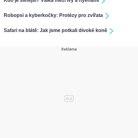
Kdo je silnější? Válka mezi lvy a hyenami
Robopsi a kyberkočky: Protézy pro zvířata
Safari na blátě: Jak jsme potkali divoké koně