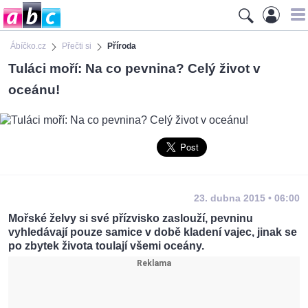
Ábíčko.cz
Přečti si
Příroda
Tuláci moří: Na co pevnina? Celý život v
oceánu!
23. dubna 2015 • 06:00
Mořské želvy si své přízvisko zaslouží, pevninu
vyhledávají pouze samice v době kladení vajec, jinak se
po zbytek života toulají všemi oceány.