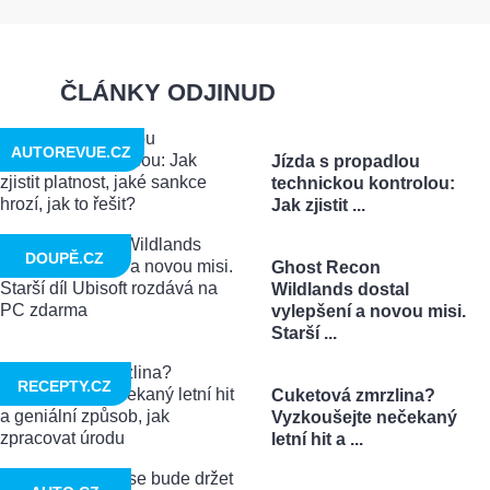
ČLÁNKY ODJINUD
AUTOREVUE.CZ
Jízda s propadlou
technickou kontrolou:
Jak zjistit ...
DOUPĚ.CZ
Ghost Recon
Wildlands dostal
vylepšení a novou misi.
Starší ...
RECEPTY.CZ
Cuketová zmrzlina?
Vyzkoušejte nečekaný
letní hit a ...