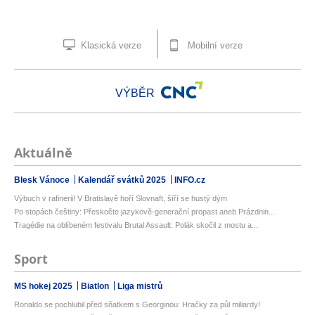
Klasická verze
Mobilní verze
VÝBĚR
Aktuálně
Blesk Vánoce
Kalendář svátků 2025
INFO.cz
Výbuch v rafinerii! V Bratislavě hoří Slovnaft, šíří se hustý dým
Po stopách češtiny: Přeskočte jazykově-generační propast aneb Prázdnin...
Tragédie na oblíbeném festivalu Brutal Assault: Polák skočil z mostu a...
Sport
MS hokej 2025
Biatlon
Liga mistrů
Ronaldo se pochlubil před sňatkem s Georginou: Hračky za půl miliardy!