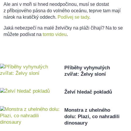
Ale ani v moři si hned neodpočinou, musí se dostat
z příbojového pásna do volného oceánu, teprve tam mají
nárok na kratičký oddech.
Podívej se tady
.
Jaká nebezpečí na malé želvičky na pláži číhají? Na to se
můžete podívat na
tomto videu
.
Příběhy vyhynulých
zvířat: Želvy sloní
Želví hledač pokladů
Monstra z uhelného
dolu: Plazi, co nahradili
dinosaury