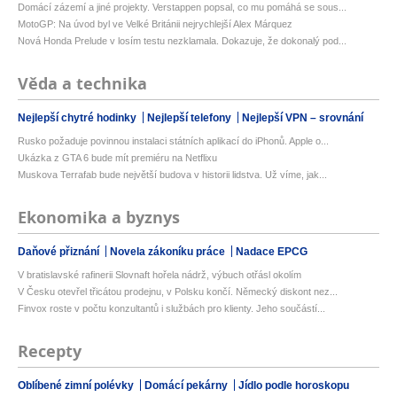
Domácí zázemí a jiné projekty. Verstappen popsal, co mu pomáhá se sous...
MotoGP: Na úvod byl ve Velké Británii nejrychlejší Alex Márquez
Nová Honda Prelude v losím testu nezklamala. Dokazuje, že dokonalý pod...
Věda a technika
Nejlepší chytré hodinky
Nejlepší telefony
Nejlepší VPN – srovnání
Rusko požaduje povinnou instalaci státních aplikací do iPhonů. Apple o...
Ukázka z GTA 6 bude mít premiéru na Netflixu
Muskova Terrafab bude největší budova v historii lidstva. Už víme, jak...
Ekonomika a byznys
Daňové přiznání
Novela zákoníku práce
Nadace EPCG
V bratislavské rafinerii Slovnaft hořela nádrž, výbuch otřásl okolím
V Česku otevřel třicátou prodejnu, v Polsku končí. Německý diskont nez...
Finvox roste v počtu konzultantů i službách pro klienty. Jeho součástí...
Recepty
Oblíbené zimní polévky
Domácí pekárny
Jídlo podle horoskopu