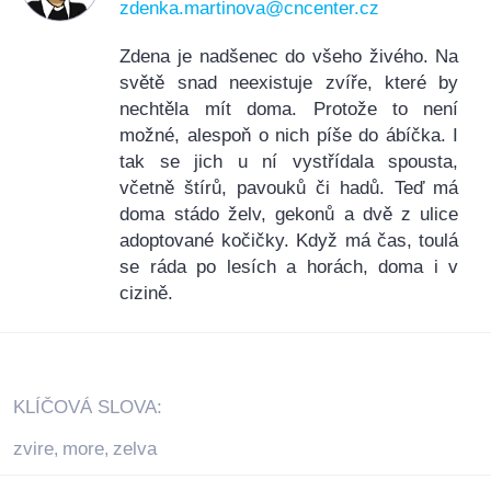
zdenka.martinova@cncenter.cz
Zdena je nadšenec do všeho živého. Na
světě snad neexistuje zvíře, které by
nechtěla mít doma. Protože to není
možné, alespoň o nich píše do ábíčka. I
tak se jich u ní vystřídala spousta,
včetně štírů, pavouků či hadů. Teď má
doma stádo želv, gekonů a dvě z ulice
adoptované kočičky. Když má čas, toulá
se ráda po lesích a horách, doma i v
cizině.
KLÍČOVÁ SLOVA:
zvire
more
zelva
,
,