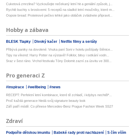
Cuketová zmrzlina? Vyzkoušejte nečekaný letní hit a geniální způsob, j...
Rychlé buchty s broskvemi: 5 receptů na sladké letní moučníky, které m...
Oopsie bread: Proteinové pečivo lehké jako obláček zvládnete připravit...
Hobby a zábava
BLESK Tlapky
Divoký kačer
Netflix filmy a seriály
Přibývá paniky na dovolené: Vnuka paní Soni v hotelu poštípaly štěnice...
Tipy na víkend: Harry Potter na výstavě! Folklor, bitvy i setkání vodn...
Sraz v šest ráno. Vrchol festivalu Tóny Dolomit zazní za úsvitu ve 300...
Pro generaci Z
#inspirace
#wellbeing
#news
RECEPT: Perfektní letní kombinace, které tě zchladí, i kdybys nechtěl*...
Proč každá generace hledá svůj signature beauty look
Září patří módě: Co přinese Mercedes-Benz Prague Fashion Week SS27
Zdraví
Podpořte dětskou imunitu
Babské rady proti nachlazení
S čím vším