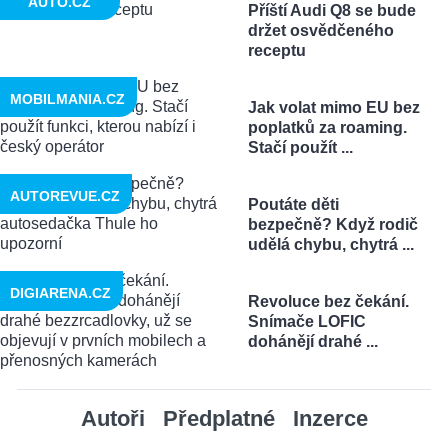
AUTO.CZ
Příští Audi Q8 se bude
držet osvědčeného
receptu
MOBILMANIA.CZ
Jak volat mimo EU bez
poplatků za roaming.
Stačí použít ...
AUTOREVUE.CZ
Poutáte děti
bezpečně? Když rodič
udělá chybu, chytrá ...
DIGIARENA.CZ
Revoluce bez čekání.
Snímače LOFIC
dohánějí drahé ...
Autoři
Předplatné
Inzerce