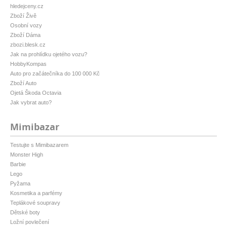
hledejceny.cz
Zboží Živě
Osobní vozy
Zboží Dáma
zbozi.blesk.cz
Jak na prohlídku ojetého vozu?
HobbyKompas
Auto pro začátečníka do 100 000 Kč
Zboží Auto
Ojetá Škoda Octavia
Jak vybrat auto?
Mimibazar
Testujte s Mimibazarem
Monster High
Barbie
Lego
Pyžama
Kosmetika a parfémy
Teplákové soupravy
Dětské boty
Ložní povlečení