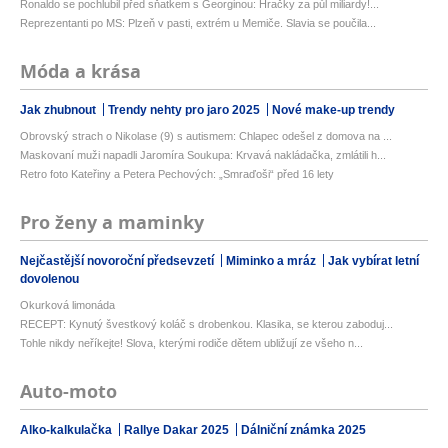
Ronaldo se pochlubil před sňatkem s Georginou: Hračky za půl miliardy!...
Reprezentanti po MS: Plzeň v pasti, extrém u Memiče. Slavia se poučila...
Móda a krása
Jak zhubnout
Trendy nehty pro jaro 2025
Nové make-up trendy
Obrovský strach o Nikolase (9) s autismem: Chlapec odešel z domova na ...
Maskovaní muži napadli Jaromíra Soukupa: Krvavá nakládačka, zmlátili h...
Retro foto Kateřiny a Petera Pechových: „Smraďoši“ před 16 lety
Pro ženy a maminky
Nejčastější novoroční předsevzetí
Miminko a mráz
Jak vybírat letní
dovolenou
Okurková limonáda
RECEPT: Kynutý švestkový koláč s drobenkou. Klasika, se kterou zaboduj...
Tohle nikdy neříkejte! Slova, kterými rodiče dětem ubližují ze všeho n...
Auto-moto
Alko-kalkulačka
Rallye Dakar 2025
Dálniční známka 2025