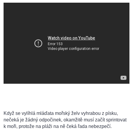
Když se vylíhlá mláďata mořský želv vyhrabou z písku,
nečeká je žádný odpočinek, okamžitě musí začít sprintovat
k moři, protože na pláži na ně čeká řada nebezpečí.