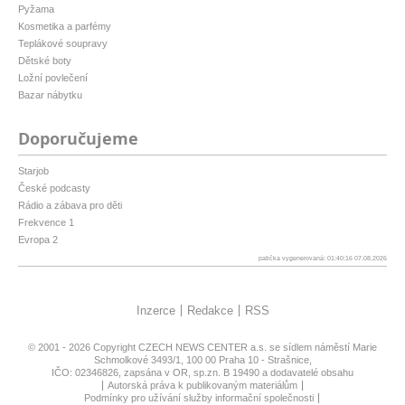
Pyžama
Kosmetika a parfémy
Teplákové soupravy
Dětské boty
Ložní povlečení
Bazar nábytku
Doporučujeme
Starjob
České podcasty
Rádio a zábava pro děti
Frekvence 1
Evropa 2
patička vygenerovaná: 01:40:16 07.08.2026
Inzerce
Redakce
RSS
© 2001 - 2026 Copyright
CZECH NEWS CENTER a.s.
se sídlem náměstí Marie
Schmolkové 3493/1, 100 00 Praha 10 - Strašnice,
IČO: 02346826, zapsána v OR, sp.zn. B 19490 a dodavatelé obsahu
Autorská práva k publikovaným materiálům
Podmínky pro užívání služby informační společnosti