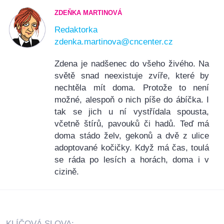
ZDEŇKA MARTINOVÁ
Redaktorka
zdenka.martinova@cncenter.cz
Zdena je nadšenec do všeho živého. Na
světě snad neexistuje zvíře, které by
nechtěla mít doma. Protože to není
možné, alespoň o nich píše do ábíčka. I
tak se jich u ní vystřídala spousta,
včetně štírů, pavouků či hadů. Teď má
doma stádo želv, gekonů a dvě z ulice
adoptované kočičky. Když má čas, toulá
se ráda po lesích a horách, doma i v
cizině.
KLÍČOVÁ SLOVA: