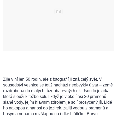
Žije v ní jen 50 rodin, ale z fotografií ji zná celý svět. V
sousedství vesnice se totiž nachází neobvyklý útvar – země
rozdrobená do malých různobarevných ok. Jsou to jezírka,
která slouží k těžbě soli. I když je v okolí asi 20 pramenů
slané vody, jejím hlavním zdrojem je solí prosycený jíl. Lidé
ho nakopou a nanosí do jezírek, zalijí vodou z pramenů a
bosýma nohama rozšlapou na řídké blátíčko. Barvu