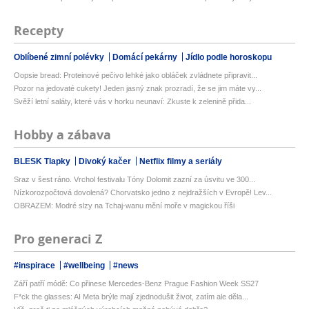
Recepty
Oblíbené zimní polévky
Domácí pekárny
Jídlo podle horoskopu
Oopsie bread: Proteinové pečivo lehké jako obláček zvládnete připravit...
Pozor na jedovaté cukety! Jeden jasný znak prozradí, že se jim máte vy...
Svěží letní saláty, které vás v horku neunaví: Zkuste k zelenině přida...
Hobby a zábava
BLESK Tlapky
Divoký kačer
Netflix filmy a seriály
Sraz v šest ráno. Vrchol festivalu Tóny Dolomit zazní za úsvitu ve 300...
Nízkorozpočtová dovolená? Chorvatsko jedno z nejdražších v Evropě! Lev...
OBRAZEM: Modré slzy na Tchaj-wanu mění moře v magickou říši
Pro generaci Z
#inspirace
#wellbeing
#news
Září patří módě: Co přinese Mercedes-Benz Prague Fashion Week SS27
F*ck the glasses: AI Meta brýle mají zjednodušit život, zatím ale děla...