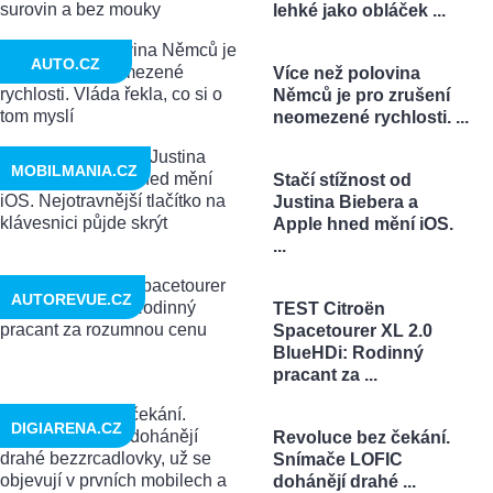
lehké jako obláček ...
AUTO.CZ
Více než polovina
Němců je pro zrušení
neomezené rychlosti. ...
MOBILMANIA.CZ
Stačí stížnost od
Justina Biebera a
Apple hned mění iOS.
...
AUTOREVUE.CZ
TEST Citroën
Spacetourer XL 2.0
BlueHDi: Rodinný
pracant za ...
DIGIARENA.CZ
Revoluce bez čekání.
Snímače LOFIC
dohánějí drahé ...