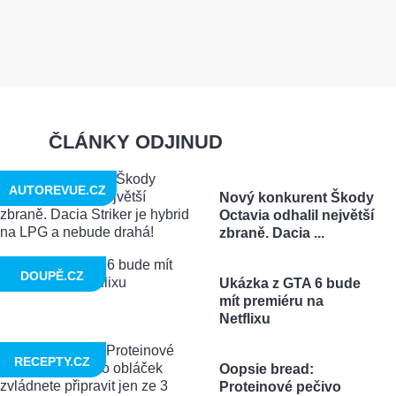
ČLÁNKY ODJINUD
AUTOREVUE.CZ
Nový konkurent Škody
Octavia odhalil největší
zbraně. Dacia ...
DOUPĚ.CZ
Ukázka z GTA 6 bude
mít premiéru na
Netflixu
RECEPTY.CZ
Oopsie bread:
Proteinové pečivo