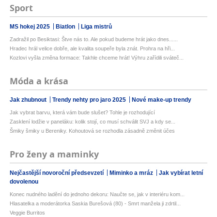
Sport
MS hokej 2025
Biatlon
Liga mistrů
Zadražil po Besiktasi: Štve nás to. Ale pokud budeme hrát jako dnes......
Hradec hrál velice dobře, ale kvalita soupeře byla znát. Prohra na hři...
Kozlovi vyšla změna formace: Takhle chceme hrát! Výhru zařídili sváteč...
Móda a krása
Jak zhubnout
Trendy nehty pro jaro 2025
Nové make-up trendy
Jak vybrat barvu, která vám bude slušet? Tohle je rozhodující
Zasklení lodžie v paneláku: kolik stojí, co musí schválit SVJ a kdy se...
Šmiky šmiky u Bereniky. Kohoutová se rozhodla zásadně změnit účes
Pro ženy a maminky
Nejčastější novoroční předsevzetí
Miminko a mráz
Jak vybírat letní
dovolenou
Konec nudného ladění do jednoho dekoru: Naučte se, jak v interiéru kom...
Hlasatelka a moderátorka Saskia Burešová (80) - Smrt manžela ji zdrtil...
Veggie Burritos