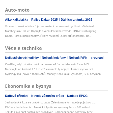
Auto-moto
Alko-kalkulačka
Rallye Dakar 2025
Dálniční známka 2025
Více než polovina Němců je pro zrušení neomezené rychlosti. Vláda řekl...
Manthey slaví 30 let: Dopřejte svému Porsche závodní DNA z Nürburgring...
Dacia, Ford i Suzuki zastavují linky. Vyschlý Dunaj drtí energetiku Ba...
Věda a technika
Nejlepší chytré hodinky
Nejlepší telefony
Nejlepší VPN – srovnání
Co dělat, když ztratíte mobil na dovolené? Je potřeba znát číslo IMEI ...
Nečekejte na Android 17. Už teď si můžete ty nejlepší funkce vyzkoušet...
Synology má „novou“ řadu NASů. Modely Neo+ lákají výkonem, SSD a vyměn...
Ekonomika a byznys
Daňové přiznání
Novela zákoníku práce
Nadace EPCG
Jedna česká iluze se právě rozpadá. Zelená transformace je pojistkou p...
Obří obchod v letectví. Americké Apollo kupuje easyJet za 161 miliard ...
Tekuté zlato opět dostojí své přezdívce. Zdražení běžné potraviny brzy...