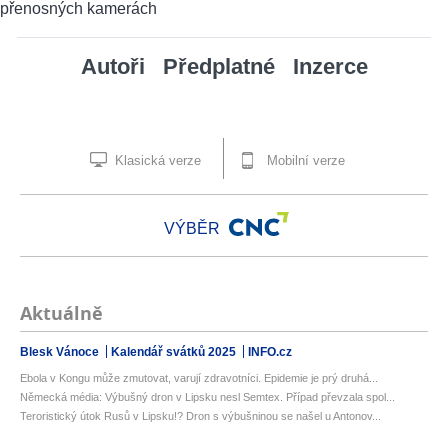
Autoři
Předplatné
Inzerce
Klasická verze
Mobilní verze
VÝBĚR
Aktuálně
Blesk Vánoce
Kalendář svátků 2025
INFO.cz
Ebola v Kongu může zmutovat, varují zdravotníci. Epidemie je prý druhá...
Německá média: Výbušný dron v Lipsku nesl Semtex. Případ převzala spol...
Teroristický útok Rusů v Lipsku!? Dron s výbušninou se našel u Antonov...