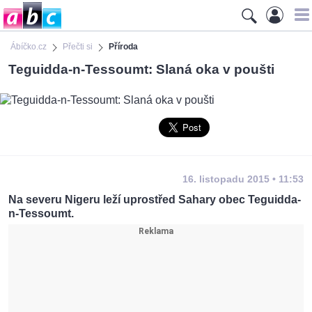
Ábíčko.cz
Přečti si
Příroda
Teguidda-n-Tessoumt: Slaná oka v poušti
16. listopadu 2015 • 11:53
Na severu Nigeru leží uprostřed Sahary obec Teguidda-
n-Tessoumt.