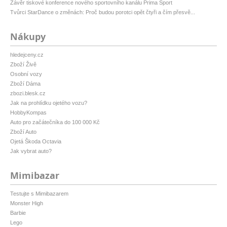
Závěr tiskové konference nového sportovního kanálu Prima Sport
Tvůrci StarDance o změnách: Proč budou porotci opět čtyři a čím přesvě...
Nákupy
hledejceny.cz
Zboží Živě
Osobní vozy
Zboží Dáma
zbozi.blesk.cz
Jak na prohlídku ojetého vozu?
HobbyKompas
Auto pro začátečníka do 100 000 Kč
Zboží Auto
Ojetá Škoda Octavia
Jak vybrat auto?
Mimibazar
Testujte s Mimibazarem
Monster High
Barbie
Lego