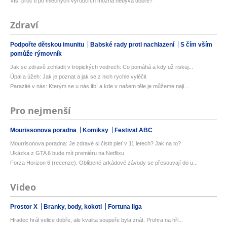
Víš, proč ti po mléčných výrobcích možná nebývá dobře?
Zdraví
Podpořte dětskou imunitu
Babské rady proti nachlazení
S čím vším
pomůže rýmovník
Jak se zdravě zchladit v tropických vedrech: Co pomáhá a kdy už riskuj...
Úpal a úžeh: Jak je poznat a jak se z nich rychle vyléčit
Parazité v nás: Kterým se u nás líbí a kde v našem těle je můžeme nají...
Pro nejmenší
Mourissonova poradna
Komiksy
Festival ABC
Mourrisonova poradna: Je zdravé si čistit pleť v 11 letech? Jak na to?
Ukázka z GTA 6 bude mít premiéru na Netflixu
Forza Horizon 6 (recenze): Oblíbené arkádové závody se přesouvají do u...
Video
Prostor X
Branky, body, kokoti
Fortuna liga
Hradec hrál velice dobře, ale kvalita soupeře byla znát. Prohra na hři...