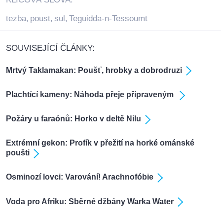
tezba
poust
sul
Teguidda-n-Tessoumt
,
,
,
SOUVISEJÍCÍ ČLÁNKY:
Mrtvý Taklamakan: Poušť, hrobky a dobrodruzi
Plachtící kameny: Náhoda přeje připraveným
Požáry u faraónů: Horko v deltě Nilu
Extrémní gekon: Profík v přežití na horké ománské
poušti
Osminozí lovci: Varování! Arachnofóbie
Voda pro Afriku: Sběrné džbány Warka Water