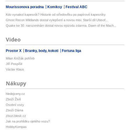
Mourissonova poradna
Komiksy
Festival ABC
Kdo vynalezl kapesník? Historie od středověku po papírové kapesníky
Ghost Recon Wildlands dostal vylepšení a novou misi. Starší díl Ubisof...
Quake ke 30. narozeninám dostal novou epizodu zdarma. Dawn of the Mach...
Video
Prostor X
Branky, body, kokoti
Fortuna liga
Milan Knížák pohřeb
Jiří Pospíšil
Václav Klaus
Nákupy
hledejceny.cz
Zboží Živě
Osobní vozy
Zboží Dáma
zbozi.blesk.cz
Jak na prohlídku ojetého vozu?
HobbyKompas