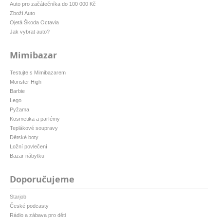
Auto pro začátečníka do 100 000 Kč
Zboží Auto
Ojetá Škoda Octavia
Jak vybrat auto?
Mimibazar
Testujte s Mimibazarem
Monster High
Barbie
Lego
Pyžama
Kosmetika a parfémy
Teplákové soupravy
Dětské boty
Ložní povlečení
Bazar nábytku
Doporučujeme
Starjob
České podcasty
Rádio a zábava pro děti