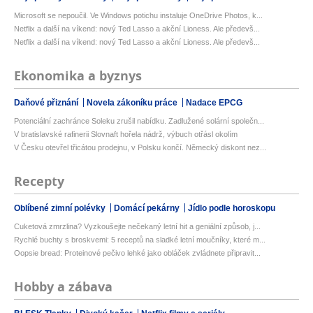
Microsoft se nepoučil. Ve Windows potichu instaluje OneDrive Photos, k...
Netflix a další na víkend: nový Ted Lasso a akční Lioness. Ale předevš...
Netflix a další na víkend: nový Ted Lasso a akční Lioness. Ale předevš...
Ekonomika a byznys
Daňové přiznání
Novela zákoníku práce
Nadace EPCG
Potenciální zachránce Soleku zrušil nabídku. Zadlužené solární společn...
V bratislavské rafinerii Slovnaft hořela nádrž, výbuch otřásl okolím
V Česku otevřel třicátou prodejnu, v Polsku končí. Německý diskont nez...
Recepty
Oblíbené zimní polévky
Domácí pekárny
Jídlo podle horoskopu
Cuketová zmrzlina? Vyzkoušejte nečekaný letní hit a geniální způsob, j...
Rychlé buchty s broskvemi: 5 receptů na sladké letní moučníky, které m...
Oopsie bread: Proteinové pečivo lehké jako obláček zvládnete připravit...
Hobby a zábava