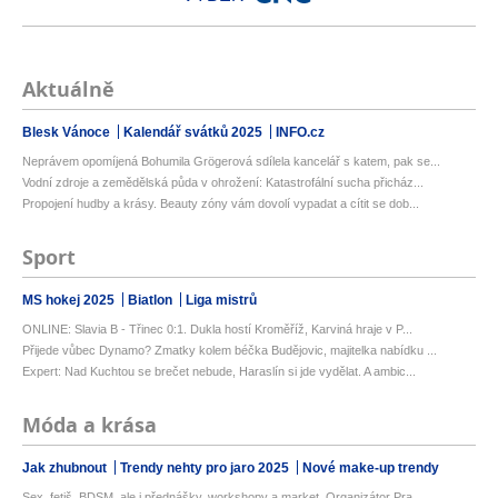
Aktuálně
Blesk Vánoce
Kalendář svátků 2025
INFO.cz
Neprávem opomíjená Bohumila Grögerová sdílela kancelář s katem, pak se...
Vodní zdroje a zemědělská půda v ohrožení: Katastrofální sucha přicház...
Propojení hudby a krásy. Beauty zóny vám dovolí vypadat a cítit se dob...
Sport
MS hokej 2025
Biatlon
Liga mistrů
ONLINE: Slavia B - Třinec 0:1. Dukla hostí Kroměříž, Karviná hraje v P...
Přijede vůbec Dynamo? Zmatky kolem béčka Budějovic, majitelka nabídku ...
Expert: Nad Kuchtou se brečet nebude, Haraslín si jde vydělat. A ambic...
Móda a krása
Jak zhubnout
Trendy nehty pro jaro 2025
Nové make-up trendy
Sex, fetiš, BDSM, ale i přednášky, workshopy a market. Organizátor Pra...