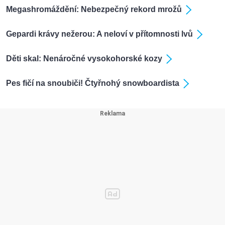
Megashromáždění: Nebezpečný rekord mrožů
Gepardi krávy nežerou: A neloví v přítomnosti lvů
Děti skal: Nenáročné vysokohorské kozy
Pes fičí na snoubiči! Čtyřnohý snowboardista