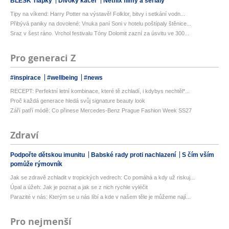
BLESK Tlapky
Divoký kačer
Netflix filmy a seriály
Tipy na víkend: Harry Potter na výstavě! Folklor, bitvy i setkání vodn...
Přibývá paniky na dovolené: Vnuka paní Soni v hotelu poštípaly štěnice...
Sraz v šest ráno. Vrchol festivalu Tóny Dolomit zazní za úsvitu ve 300...
Pro generaci Z
#inspirace
#wellbeing
#news
RECEPT: Perfektní letní kombinace, které tě zchladí, i kdybys nechtěl*...
Proč každá generace hledá svůj signature beauty look
Září patří módě: Co přinese Mercedes-Benz Prague Fashion Week SS27
Zdraví
Podpořte dětskou imunitu
Babské rady proti nachlazení
S čím vším
pomůže rýmovník
Jak se zdravě zchladit v tropických vedrech: Co pomáhá a kdy už riskuj...
Úpal a úžeh: Jak je poznat a jak se z nich rychle vyléčit
Parazité v nás: Kterým se u nás líbí a kde v našem těle je můžeme nají...
Pro nejmenší