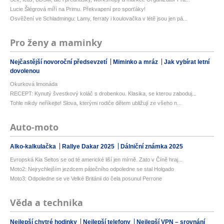
Lucie Šlégrová míří na Primu. Překvapení pro sporťáky!
Osvěžení ve Schladmingu: Lamy, ferraty i koulovačka v létě jsou jen pá...
Pro ženy a maminky
Nejčastější novoroční předsevzetí
Miminko a mráz
Jak vybírat letní
dovolenou
Okurková limonáda
RECEPT: Kynutý švestkový koláč s drobenkou. Klasika, se kterou zaboduj...
Tohle nikdy neříkejte! Slova, kterými rodiče dětem ubližují ze všeho n...
Auto-moto
Alko-kalkulačka
Rallye Dakar 2025
Dálniční známka 2025
Evropská Kia Seltos se od té americké liší jen mírně. Zato v Číně hraj...
Moto2: Nejrychlejším jezdcem pátečního odpoledne se stal Holgado
Moto3: Odpoledne se ve Velké Británii do čela posunul Perrone
Věda a technika
Nejlepší chytré hodinky
Nejlepší telefony
Nejlepší VPN – srovnání