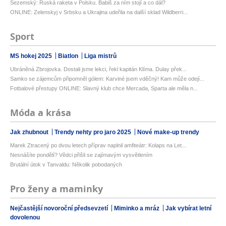
Sezemský: Ruská raketa v Polsku. Babiš za ním stojí a co dál?
ONLINE: Zelenskyj v Srbsku a Ukrajina udeřila na další sklad Wildberri...
Sport
MS hokej 2025
Biatlon
Liga mistrů
Ubráněná Zbrojovka. Dostali jsme lekci, řekl kapitán Klíma. Dulay přek...
Samko se zájemcům připomněl gólem: Karviné jsem vděčný! Kam může odejí...
Fotbalové přestupy ONLINE: Slavný klub chce Mercada, Sparta ale měla n...
Móda a krása
Jak zhubnout
Trendy nehty pro jaro 2025
Nové make-up trendy
Marek Ztracený po dvou letech příprav naplnil amfiteátr: Kolaps na Let...
Nesnášíte pondělí? Vědci přišli se zajímavým vysvětlením
Brutální útok v Tanvaldu: Několik pobodaných
Pro ženy a maminky
Nejčastější novoroční předsevzetí
Miminko a mráz
Jak vybírat letní
dovolenou