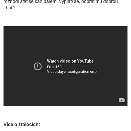
rozhodl stát se kanibalem. Vyplatí se, popřát mu dobrou
chuť?
Více o žralocích: