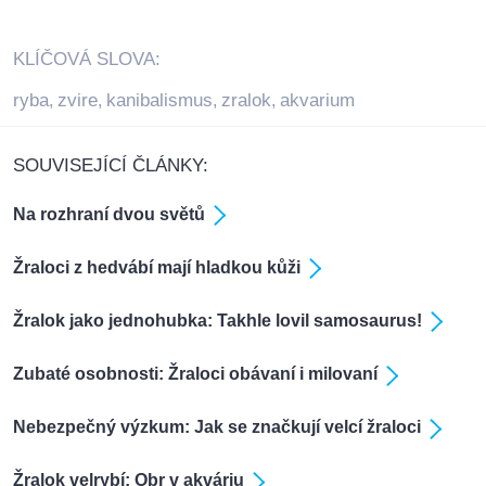
KLÍČOVÁ SLOVA:
ryba
zvire
kanibalismus
zralok
akvarium
,
,
,
,
SOUVISEJÍCÍ ČLÁNKY:
Na rozhraní dvou světů
Žraloci z hedvábí mají hladkou kůži
Žralok jako jednohubka: Takhle lovil samosaurus!
Zubaté osobnosti: Žraloci obávaní i milovaní
Nebezpečný výzkum: Jak se značkují velcí žraloci
Žralok velrybí: Obr v akváriu