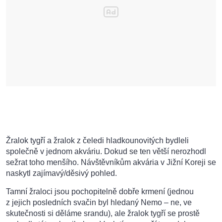
Žralok tygří a žralok z čeledi hladkounovitých bydleli
společně v jednom akváriu. Dokud se ten větší nerozhodl
sežrat toho menšího. Návštěvníkům akvária v Jižní Koreji se
naskytl zajímavý/děsivý pohled.
Tamní žraloci jsou pochopitelně dobře krmení (jednou
z jejich posledních svačin byl hledaný Nemo – ne, ve
skutečnosti si děláme srandu), ale žralok tygří se prostě