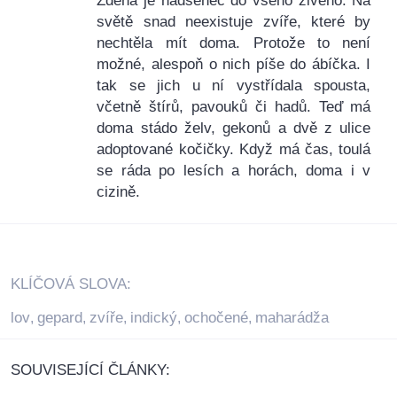
Zdena je nadšenec do všeho živého. Na
světě snad neexistuje zvíře, které by
nechtěla mít doma. Protože to není
možné, alespoň o nich píše do ábíčka. I
tak se jich u ní vystřídala spousta,
včetně štírů, pavouků či hadů. Teď má
doma stádo želv, gekonů a dvě z ulice
adoptované kočičky. Když má čas, toulá
se ráda po lesích a horách, doma i v
cizině.
KLÍČOVÁ SLOVA:
lov
gepard
zvíře
indický
ochočené
maharádža
,
,
,
,
,
SOUVISEJÍCÍ ČLÁNKY: