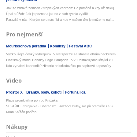
Jak se zdravě zchladit v tropických vedrech: Co pomáhá a kdy už riskuj...
Úpal a úžeh: Jak je poznat a jak se z nich rychle vyléčit
Parazité v nás: Kterým se u nás líbí a kde v našem těle je můžeme nají...
Pro nejmenší
Mourissonova poradna
Komiksy
Festival ABC
Vyzkoušejte český kyberpunk. V Netspectre se stanete elitním hackerem ...
Plastikový model Handley Page Hampden 1:72: Postavili jsme létající ku...
Kdo vynalezl kapesník? Historie od středověku po papírové kapesníky
Video
Prostor X
Branky, body, kokoti
Fortuna liga
Klaus promluvil na pohřbu Knížáka
SESTŘIH: Zbrojovka - Liberec 0:1. Rozhodl Dulay, ale při premiéře za S...
Milan Knížák pohřeb
Nákupy