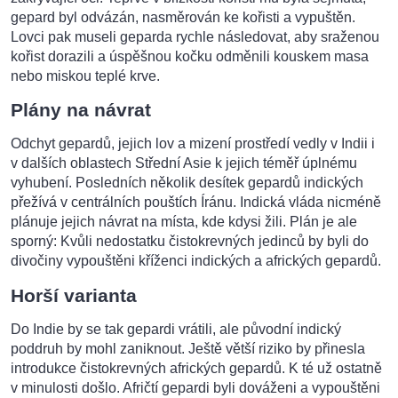
gepard byl odvázán, nasměrován ke kořisti a vypuštěn.
Lovci pak museli geparda rychle následovat, aby sraženou
kořist dorazili a úspěšnou kočku odměnili kouskem masa
nebo miskou teplé krve.
Plány na návrat
Odchyt gepardů, jejich lov a mizení prostředí vedly v Indii i
v dalších oblastech Střední Asie k jejich téměř úplnému
vyhubení. Posledních několik desítek gepardů indických
přežívá v centrálních pouštích Íránu. Indická vláda nicméně
plánuje jejich návrat na místa, kde kdysi žili. Plán je ale
sporný: Kvůli nedostatku čistokrevných jedinců by byli do
divočiny vypouštěni kříženci indických a afrických gepardů.
Horší varianta
Do Indie by se tak gepardi vrátili, ale původní indický
poddruh by mohl zaniknout. Ještě větší riziko by přinesla
introdukce čistokrevných afrických gepardů. K té už ostatně
v minulosti došlo. Afričtí gepardi byli dováženi a vypouštěni