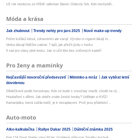
Už rok neslezou ze hřiště: talisman Slavie i železný Srb. Kdo nechyběl...
Móda a krása
Jak zhubnout
Trendy nehty pro jaro 2025
Nové make-up trendy
Počet kuřáků klesá, zdravotníci ale varují: Výrobci e-cigaret lákají m...
Vedra dávají řidičům zabrat: 7 tipů, jak přežít jízdu v horku
5 rad pro vlasy plné lesku: Jak si užít léto bez zničených kadeří
Pro ženy a maminky
Nejčastější novoroční předsevzetí
Miminko a mráz
Jak vybírat letní
dovolenou
Dědečkové podle horoskopu. Kdo se bude s vnoučaty mazlit, chodit na vý...
Houbaření s dětmi. Jak dobře znáte české houby? Udělejte si KVÍZ!
Kamarádka, která zažila totéž, je k nezaplacení. Proč jsou přátelství ...
Auto-moto
Alko-kalkulačka
Rallye Dakar 2025
Dálniční známka 2025
Fiat 124 Sport Spider slaví 60 let. Vzdálený příbuzný žigulíku byl hvě...