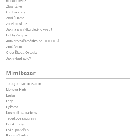
hledejceny.cz
Zboží Živě
Osobní vozy
Zboží Dáma
zbozi.blesk.cz
Jak na prohlídku ojetého vozu?
HobbyKompas
Auto pro začátečníka do 100 000 Kč
Zboží Auto
Ojetá Škoda Octavia
Jak vybrat auto?
Mimibazar
Testujte s Mimibazarem
Monster High
Barbie
Lego
Pyžama
Kosmetika a parfémy
Teplákové soupravy
Dětské boty
Ložní povlečení
Bazar nábytku