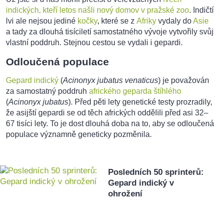
indických, kteří letos našli nový domov v pražské zoo
. Indičtí
lvi ale nejsou jediné
kočky
, které se z
Afriky
vydaly do
Asie
a tady za dlouhá tisíciletí samostatného vývoje vytvořily svůj
vlastní poddruh. Stejnou cestou se vydali i gepardi.
Odloučená populace
Gepard indický
(
Acinonyx jubatus venaticus
) je považován
za samostatný poddruh
afrického geparda štíhlého
(
Acinonyx jubatus
). Před pěti lety genetické testy prozradily,
že asijští gepardi se od těch afrických oddělili před asi 32–
67 tisíci lety. To je dost dlouhá doba na to, aby se odloučená
populace významně geneticky pozměnila.
Posledních 50 sprinterů:
Gepard indický v
ohrožení