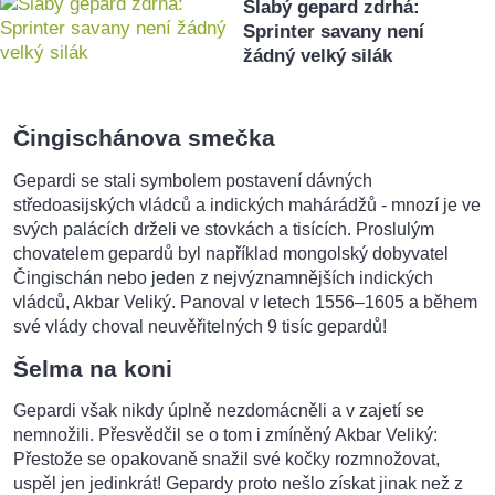
Slabý gepard zdrhá:
Sprinter savany není
žádný velký silák
Čingischánova smečka
Gepardi se stali symbolem postavení dávných
středoasijských vládců a indických mahárádžů - mnozí je ve
svých palácích drželi ve stovkách a tisících. Proslulým
chovatelem gepardů byl například mongolský dobyvatel
Čingischán nebo jeden z nejvýznamnějších indických
vládců, Akbar Veliký. Panoval v letech 1556–1605 a během
své vlády choval neuvěřitelných 9 tisíc gepardů!
Šelma na koni
Gepardi však nikdy úplně nezdomácněli a v zajetí se
nemnožili. Přesvědčil se o tom i zmíněný Akbar Veliký:
Přestože se opakovaně snažil své kočky rozmnožovat,
uspěl jen jedinkrát! Gepardy proto nešlo získat jinak než z