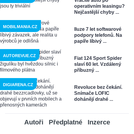
Vracíte auto po
operativním leasingu?
Nejčastější chyby ...
MOBILMANIA.CZ
Iluze 7 let softwarové
podpory telefonů. Na
papíře líbivý ...
AUTOREVUE.CZ
Fiat 124 Sport Spider
slaví 60 let. Vzdálený
příbuzný ...
DIGIARENA.CZ
Revoluce bez čekání.
Snímače LOFIC
dohánějí drahé ...
Autoři
Předplatné
Inzerce