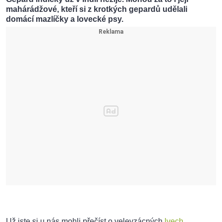
mahárádžové, kteří si z krotkých gepardů udělali
domácí mazlíčky a lovecké psy.
Už jste si u nás mohli přečíst o velevzácných
lvech