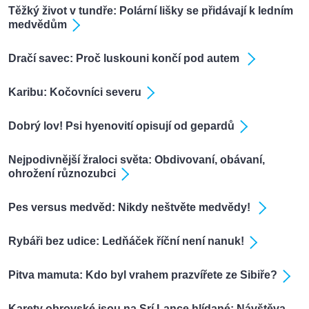
Těžký život v tundře: Polární lišky se přidávají k ledním
medvědům
Dračí savec: Proč luskouni končí pod autem
Karibu: Kočovníci severu
Dobrý lov! Psi hyenovití opisují od gepardů
Nejpodivnější žraloci světa: Obdivovaní, obávaní,
ohrožení různozubci
Pes versus medvěd: Nikdy neštvěte medvědy!
Rybáři bez udice: Ledňáček říční není nanuk!
Pitva mamuta: Kdo byl vrahem prazvířete ze Sibiře?
Karety obrovské jsou na Srí Lance hlídané: Návštěva