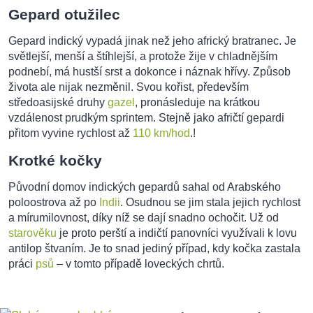
Gepard otužilec
Gepard indický vypadá jinak než jeho africký bratranec. Je
světlejší, menší a štíhlejší, a protože žije v chladnějším
podnebí, má hustší srst a dokonce i náznak hřívy. Způsob
života ale nijak nezměnil. Svou kořist, především
středoasijské druhy
gazel
, pronásleduje na krátkou
vzdálenost prudkým sprintem. Stejně jako afričtí gepardi
přitom vyvine rychlost až
110 km/hod
.!
Krotké kočky
Původní domov indických gepardů sahal od Arabského
poloostrova až po
Indii
. Osudnou se jim stala jejich rychlost
a mírumilovnost, díky níž se dají snadno ochočit. Už od
starověku
je proto perští a indičtí panovníci využívali k lovu
antilop štvaním. Je to snad jediný případ, kdy kočka zastala
práci
psů
– v tomto případě loveckých chrtů.