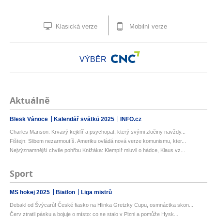
Klasická verze
Mobilní verze
VÝBĚR
Aktuálně
Blesk Vánoce
Kalendář svátků 2025
INFO.cz
Charles Manson: Krvavý kejklíř a psychopat, který svými zločiny navždy...
Fištejn: Slibem nezarmoutíš. Ameriku ovládá nová verze komunismu, kter...
Nejvýznamnější chvíle pohřbu Knížáka: Klempíř mluvil o hádce, Klaus vz...
Sport
MS hokej 2025
Biatlon
Liga mistrů
Debakl od Švýcarů! České fiasko na Hlinka Gretzky Cupu, osmnáctka skon...
Červ ztratil pásku a bojuje o místo: co se stalo v Plzni a pomůže Hysk...