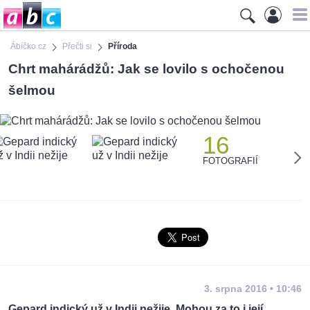
Ábíčko.cz
Přečti si
Příroda
Chrt mahárádžů: Jak se lovilo s ochočenou
šelmou
16
FOTOGRAFIÍ
3. srpna 2016 • 10:46
Gepard indický už v Indii nežije. Mohou za to i její