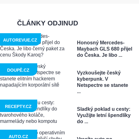
ČLÁNKY ODJINUD
AUTOREVUE.CZ
Honosný Mercedes-
Maybach GLS 680 přijel
do Česka. Je libo ...
DOUPĚ.CZ
Vyzkoušejte český
kyberpunk. V
Netspectre se stanete
...
RECEPTY.CZ
Sladký poklad u cesty:
Využijte letní špendlíky
do ...
AUTO.CZ