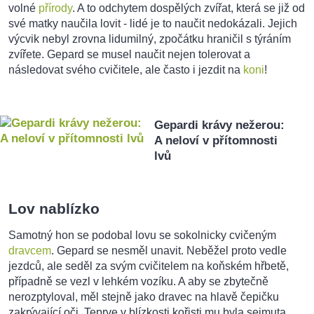
volné
přírody
. A to odchytem dospělých zvířat, která se již od
své matky naučila lovit - lidé je to naučit nedokázali. Jejich
výcvik nebyl zrovna lidumilný, zpočátku hraničil s týráním
zvířete. Gepard se musel naučit nejen tolerovat a
následovat svého cvičitele, ale často i jezdit na
koni
!
Gepardi krávy nežerou:
A neloví v přítomnosti
lvů
Lov nablízko
Samotný hon se podobal lovu se sokolnicky cvičeným
dravcem
. Gepard se nesměl unavit. Neběžel proto vedle
jezdců, ale seděl za svým cvičitelem na koňském hřbetě,
případně se vezl v lehkém vozíku. A aby se zbytečně
nerozptyloval, měl stejně jako dravec na hlavě čepičku
zakrývající oči. Teprve v blízkosti kořisti mu byla sejmuta,