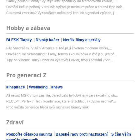
Sladký poklad u cesty: Využijte letní špendlíky do tvarohového koláče,...
Domácí kečup pečený v troubě: Vyžaduje minimum práce a chutná lépe než...
Cuketová zmrzlina? Vyzkoušejte nečekaný letní hit a geniální způsob, j...
Hobby a zábava
BLESK Tlapky
Divoký kačer
Netflix filmy a seriály
Filip Vondrášek: V Jižní Americe si lidé plují životem mnohem lehčeji,...
Osvěžení ve Schladmingu: Lamy, ferraty i koulovačka v létě jsou jen pá...
Tipy na víkend: Harry Potter na výstavě! Folklor, bitvy i setkání vodn...
Pro generaci Z
#inspirace
#wellbeing
#news
Alt news: MGK v tom zas lítá, Jared Leto byl obviněný ze sexuálního ob...
RECEPT: Perfektní letní kombinace, které tě zchladí, i kdybys nechtěl*...
Proč každá generace hledá svůj signature beauty look
Zdraví
Podpořte dětskou imunitu
Babské rady proti nachlazení
S čím vším
pomůže rýmovník