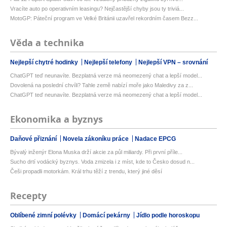
Vracíte auto po operativním leasingu? Nejčastější chyby jsou ty triviá...
MotoGP: Páteční program ve Velké Británii uzavřel rekordním časem Bezz...
Věda a technika
Nejlepší chytré hodinky
Nejlepší telefony
Nejlepší VPN – srovnání
ChatGPT teď neunavíte. Bezplatná verze má neomezený chat a lepší model...
Dovolená na poslední chvíli? Tahle země nabízí moře jako Maledivy za z...
ChatGPT teď neunavíte. Bezplatná verze má neomezený chat a lepší model...
Ekonomika a byznys
Daňové přiznání
Novela zákoníku práce
Nadace EPCG
Bývalý inženýr Elona Muska drží akcie za půl miliardy. Při první příle...
Sucho drtí vodácký byznys. Voda zmizela i z míst, kde to Česko dosud n...
Češi propadli motorkám. Král trhu těží z trendu, který jiné děsí
Recepty
Oblíbené zimní polévky
Domácí pekárny
Jídlo podle horoskopu