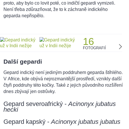
proto, aby bylo co lovit poté, co indičtí gepardi vymizeli.
Není třeba zdůrazňovat, že to k záchraně indického
geparda nepřispělo.
16
FOTOGRAFIÍ
Další gepardi
Gepard indický není jediným poddruhem geparda štíhlého.
V Africe, kde obývá nejrozmanitější prostředí, vznikly další
čtyři poddruhy této kočky. Také z jejich původního rozšíření
dnes zbývají jen ostrůvky.
Gepard severoafrický -
Acinonyx jubatus
hecki
Gepard kapský -
Acinonyx jubatus jubatus