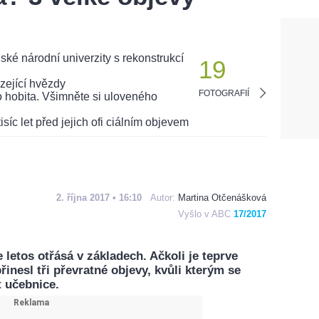
19
FOTOGRAFIÍ
2. října 2017 • 16:10
Autor:
Martina Otčenášková
Vyšlo v ABC
17/2017
 letos otřásá v základech. Ačkoli je teprve
řinesl tři převratné objevy, kvůli kterým se
 učebnice.