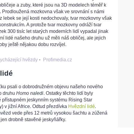
bličeje a zuby, které jsou na 3D modelech téměř k
h. Prodloužená mozkovna však ve srovnání s námi
 z lebek se její kosti nedochovaly, tvar mozkovny však
onstrukcím. A protože tvar mozkovny odráží tvar
k 300 tisíc let starých moderních lidí vypadal jinak
ní lidé našeho druhu už měli náš obličej, ale jejich
y ještě nějakou dobu rozvíjel.
ycházející hvězdy
•
Profimedia.cz
lidé
íčku psali o dobrodružném objevu našeho nového
ho druhu
Homo naledi
. Ostatky těchto lidí byly
 přístupném jeskynním systému Rising Star
) v jižní Africe. Odtud přezdívka
Hvězdní lidé
.
 hvězd vede přes 12 metrů vysokou šachtu a zúžená
 jen drobně stavěné jeskyňářky.