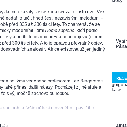
výzkumu ukázaly, že se koná senzace číslo dvě. Věk
ně podařilo určit hned šesti nezávislými metodami –
době před 335 až 236 tisíci lety. To znamená, že se
omicky moderními lidmi
Homo sapiens
, kteří podle
íci lety a podle letošního převratného objevu (o něm
Vybí
před 300 tisíci lety. A to je opravdu převratný objev.
Pána 
e dosavadních znalostí v Africe existovat už jen jediný
RECE
rodního týmu vedeného profesorem Lee Bergerem z
 také přinesl další nálezy. Pocházejí z jiné sluje a
muže s výjimečně zachovalou lebkou.
kého hobita. Všimněte si uloveného trpasličího
Zmrzl
bit