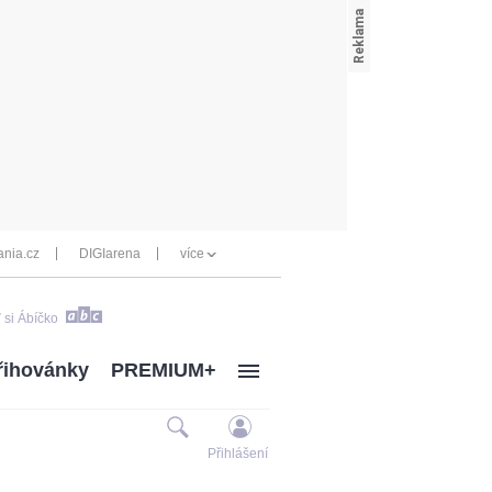
nia.cz
DIGIarena
více
 si Ábíčko
řihovánky
PREMIUM+
Přihlášení