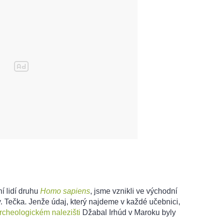
í lidí druhu
Homo sapiens
, jsme vznikli ve východní
ety. Tečka. Jenže údaj, který najdeme v každé učebnici,
rcheologickém nalezišti
Džabal Irhúd v Maroku byly