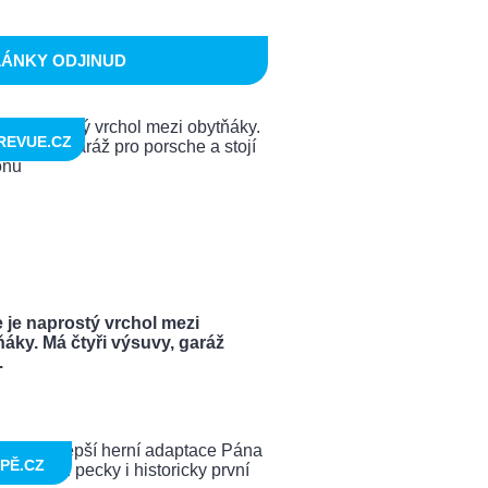
LÁNKY ODJINUD
REVUE.CZ
 je naprostý vrchol mezi
áky. Má čtyři výsuvy, garáž
.
PĚ.CZ