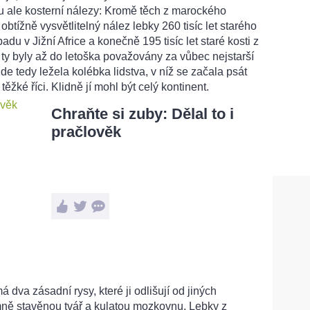
 ale kosterní nálezy: Kromě těch z marockého
obtížně vysvětlitelný nález lebky 260 tisíc let starého
du v Jižní Africe a konečně 195 tisíc let staré kosti z
 ty byly až do letoška považovány za vůbec nejstarší
e tedy ležela kolébka lidstva, v níž se začala psát
i těžké říci. Klidně jí mohl být celý kontinent.
Chraňte si zuby: Dělal to i
pračlověk
dva zásadní rysy, které ji odlišují od jiných
mně stavěnou tvář a kulatou mozkovnu. Lebky z