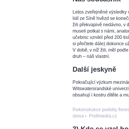
Letos zveřejněné výsledky 
lidí ze Síně hvězd se koneč
žili překvapivě nedávno, v 
museli potkat s námi, anat
učebnic vznikli před 200 tis
si přečtete dále) dokonce už 
V době, v níž žili, měl podl
druh – náš vlastní.
Další jeskyně
Pokračující výzkum meziná
Witswatersrandské univerzity
obsahují i kostru dítěte a 
Rekonstrukce podoby flores
slona
•
Profimedia.cz
3) Kde se vzal ho