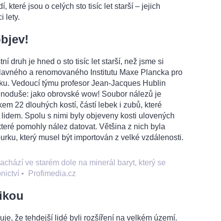
 které jsou o celých sto tisíc let starší – jejich
i lety.
bjev!
í druh je hned o sto tisíc let starší, než jsme si
 slavného a renomovaného Institutu Maxe Plancka pro
psku. Vedoucí týmu profesor Jean-Jacques Hublin
jednoduše: jako obrovské wow! Soubor nálezů je
lkem 22 dlouhých kostí, částí lebek i zubů, které
 lidem. Spolu s nimi byly objeveny kosti ulovených
které pomohly nález datovat. Většina z nich byla
urku, který musel být importován z velké vzdálenosti.
achází ve starém dole na minerál baryt, který se
nictví
•
Profimedia.cz
rikou
je, že tehdejší lidé byli rozšíření na velkém území.