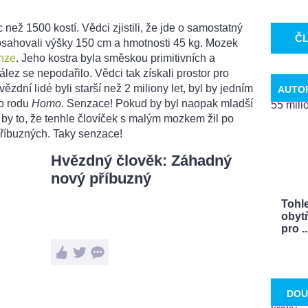
než 1500 kostí. Vědci zjistili, že jde o samostatný
Č
osahovali výšky 150 cm a hmotnosti 45 kg. Mozek
nze
. Jeho kostra byla směskou primitivních a
lez se nepodařilo. Vědci tak získali prostor pro
ězdní lidé byli starší než 2 miliony let, byl by jedním
AUTO
ho rodu
Homo
. Senzace! Pokud by byl naopak mladší
 by to, že tenhle človíček s malým mozkem žil po
příbuzných. Taky senzace!
Hvězdný člověk: Záhadný
nový příbuzný
Tohle
obytň
pro ..
DOU