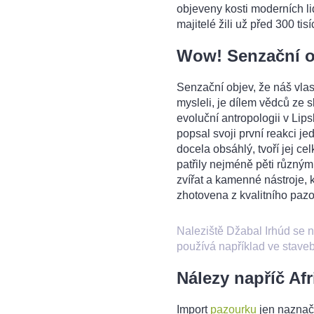
objeveny kosti moderních lidí,
majitelé žili už před 300 tisíc
Wow! Senzační o
Senzační objev, že náš vlastn
mysleli, je dílem vědců ze
evoluční antropologii v Li
popsal svoji první reakci 
docela obsáhlý, tvoří jej ce
patřily nejméně pěti různým
zvířat a kamenné nástroje, 
zhotovena z kvalitního pazo
Naleziště Džabal Irhúd se n
používá například ve staveb
Nálezy napříč Af
Import
pazourku
jen naznaču