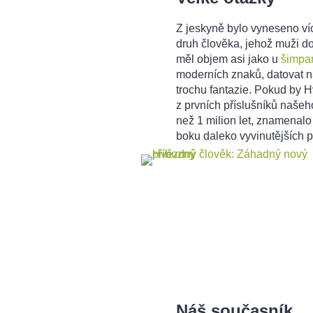
Z jeskyně bylo vyneseno víc 
druh člověka, jehož muži d
měl objem asi jako u
šimpa
moderních znaků, datovat ná
trochu fantazie. Pokud by Hv
z prvních příslušníků naše
než 1 milion let, znamenalo
boku daleko vyvinutějších 
Náš současník