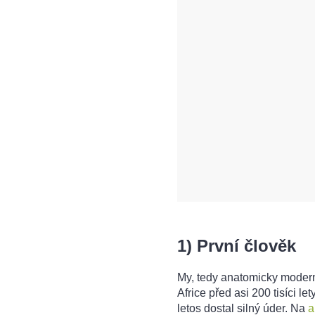
1) První člověk
My, tedy anatomicky modern
Africe před asi 200 tisíci l
letos dostal silný úder. Na
a