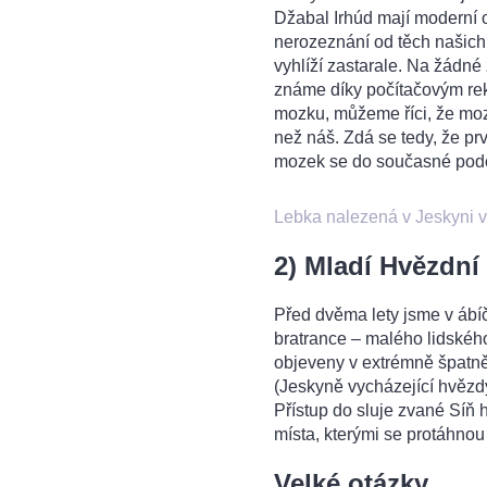
Džabal Irhúd mají moderní o
nerozeznání od těch našic
vyhlíží zastarale. Na žádné
známe díky počítačovým rek
mozku, můžeme říci, že moze
než náš. Zdá se tedy, že prv
mozek se do současné podob
Lebka nalezená v Jeskyni v
2) Mladí Hvězdní 
Před dvěma lety jsme v áb
bratrance – malého lidské
objeveny v extrémně špatně
(Jeskyně vycházející hvězdy
Přístup do sluje zvané Síň
místa, kterými se protáhnou
Velké otázky