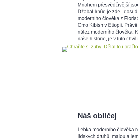
Mnohem přesvědčivější jsou
Džabal Irhúd je zde i dosud 
moderního člověka z Florisba
Omo Kibish v Etiopii. Právě
nález moderního člověka. Kd
naše historie, je v tuto chvíl
Náš obličej
Lebka moderního člověka má 
lidských druhů: malou a je