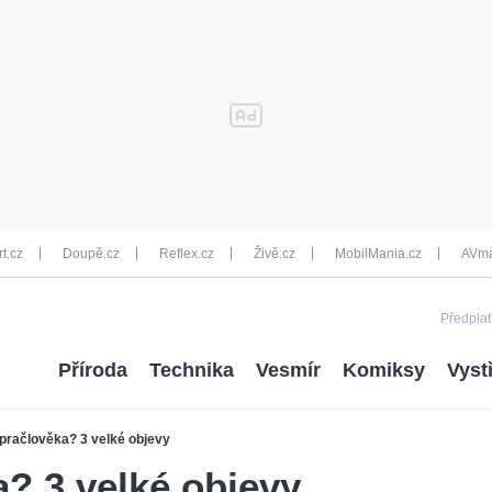
rt.cz
Doupě.cz
Reflex.cz
Živě.cz
MobilMania.cz
AVma
Předplať
Příroda
Technika
Vesmír
Komiksy
Vyst
pračlověka? 3 velké objevy
? 3 velké objevy