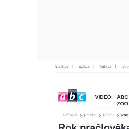
Blesk.cz
E15.cz
Auto.cz
iSpo
VIDEO
ABC
ZOO
Ábíčko.cz
Přečti si
Příroda
Rok 
Rok pračlověka