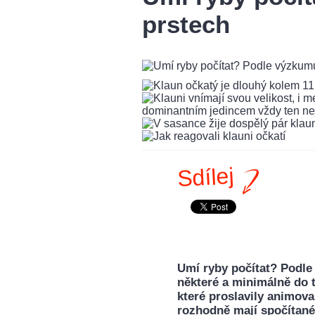
prstech
Sdílej
Umí ryby počítat? Podl
některé a minimálně do t
které proslavily animova
rozhodně mají spočítané