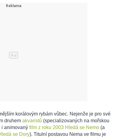
ámějším korálovým rybám vůbec. Nejenže je pro své
ým druhem
akvaristů
(specializovaných na mořskou
ho i animovaný
film z roku 2003 Hledá se Nemo
(a
Hledá se Dory
). Titulní postavou Nema ve filmu je