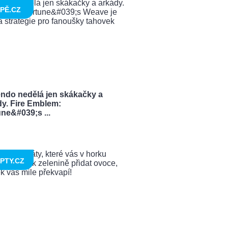
PĚ.CZ
endo nedělá jen skákačky a
dy. Fire Emblem:
ne&#039;s ...
PTY.CZ