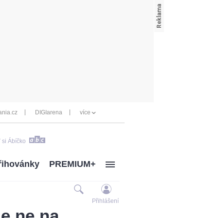
nia.cz
DIGIarena
více
 si Ábíčko
řihovánky
PREMIUM+
Přihlášení
le ne na