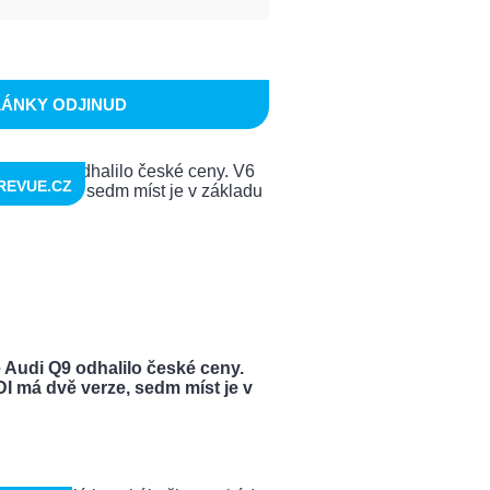
LÁNKY ODJINUD
REVUE.CZ
 Audi Q9 odhalilo české ceny.
I má dvě verze, sedm míst je v