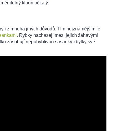
měnitelný klaun očkatý.
yby i z mnoha jiných důvodů. Tím nejznámějším je
sankami
. Rybky nacházejí mezi jejich žahavými
tku zásobují nepohyblivou sasanky zbytky své