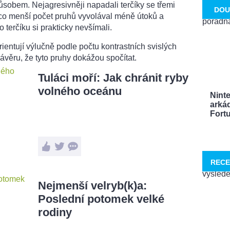
ůsobem. Nejagresivněji napadali terčíky se třemi
DOU
mco menší počet pruhů vyvolával méně útoků a
terčíku si prakticky nevšímali.
rientují výlučně podle počtu kontrastních svislých
závěru, že tyto pruhy dokážou spočítat.
Tuláci moří: Jak chránit ryby
volného oceánu
Nint
arká
Fortu
RECE
Nejmenší velryb(k)a:
Poslední potomek velké
rodiny