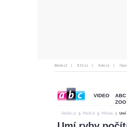
Blesk.cz
E15.cz
Auto.cz
iSpo
VIDEO
ABC
ZOO
Ábíčko.cz
Přečti si
Příroda
Umí 
Umí ryby počít