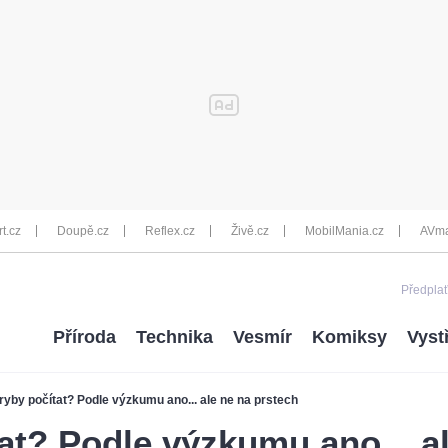
rt.cz
Doupě.cz
Reflex.cz
Živě.cz
MobilMania.cz
AVma
Předplať
Příroda
Technika
Vesmír
Komiksy
Vyst
ryby počítat? Podle výzkumu ano... ale ne na prstech
at? Podle výzkumu ano... a