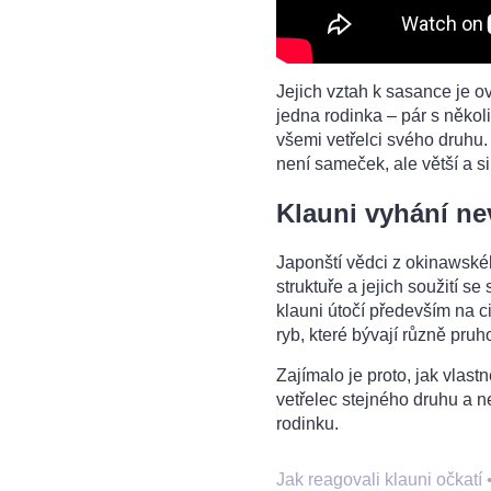
Jejich vztah k sasance je o
jedna rodinka – pár s někol
všemi vetřelci svého druhu.
není sameček, ale větší a s
Klauni vyhání ne
Japonští vědci z okinawskéh
struktuře a jejich soužití se
klauni útočí především na c
ryb, které bývají různě pru
Zajímalo je proto, jak vlastn
vetřelec stejného druhu a ne
rodinku.
Jak reagovali klauni očkatí