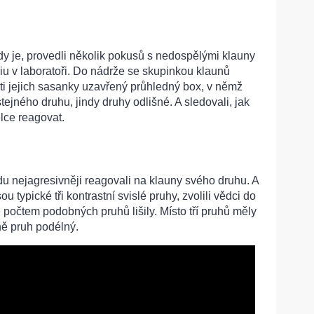
vdy je, provedli několik pokusů s nedospělými klauny
u v laboratoři. Do nádrže se skupinkou klaunů
sti jejich sasanky uzavřený průhledný box, v němž
stejného druhu, jindy druhy odlišné. A sledovali, jak
lce reagovat.
u nejagresivněji reagovali na klauny svého druhu. A
u typické tři kontrastní svislé pruhy, zvolili vědci do
e počtem podobných pruhů lišily. Místo tří pruhů měly
ně pruh podélný.