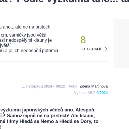
8
FOTOGRAFIÍ
1. listopadu 2024 • 08:22
Autor:
Zdena Martinová
Vyšlo v ABC
9/2024
e výzkumu japonských vědců ano. Alespoň
ří! Samozřejmě ne na prstech! Ale klauni,
né filmy Hledá se Nemo a Hledá se Dory, to
!