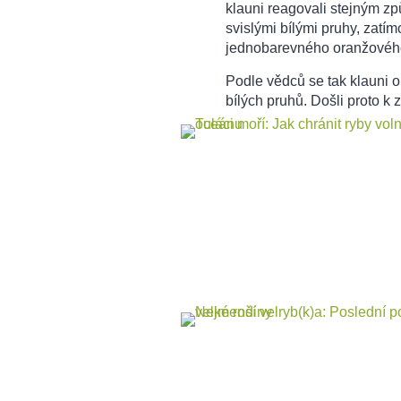
klauni reagovali stejným zp
svislými bílými pruhy, zatí
jednobarevného oranžového 
Podle vědců se tak klauni o
bílých pruhů. Došli proto k 