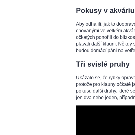
Pokusy v akváriu
Aby odhalili, jak to doopra
chovanými ve velkém akvári
očkatých ponořili do blízko
plavali další klauni. Někdy 
budou domácí páni na vetře
Tři svislé pruhy
Ukázalo se, že rybky opravd
protože pro klauny očkaté jso
pokusu další druhy, které s
jen dva nebo jeden, případ