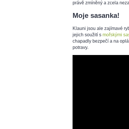
právě zmíněný a zcela neza
Moje sasanka!
Klauni jsou ale zajímavé r
jejich soužití s
mořskými sa
chapadly bezpečí a na oplá
potravy.