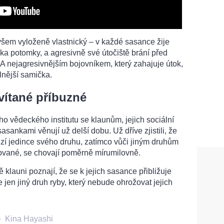
všem vyloženě vlastnický – v každé sasance žije
ika potomky, a agresivně své útočiště brání před
 A nejagresivnějším bojovníkem, který zahajuje útok,
ilnější samička.
vítané příbuzné
o vědeckého institutu se klaunům, jejich sociální
 sasankami věnují už delší dobu. Už dříve zjistili, že
izí jedince svého druhu, zatímco vůči jiným druhům
hované, se chovají poměrně mírumilovně.
ě klauni poznají, že se k jejich sasance přibližuje
 jen jiný druh ryby, který nebude ohrožovat jejich
•
Kina Hayashi