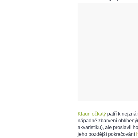
Klaun očkatý
patří k nejzn
nápadné zbarvení oblíben
akvaristiku), ale proslavil 
jeho pozdější pokračování