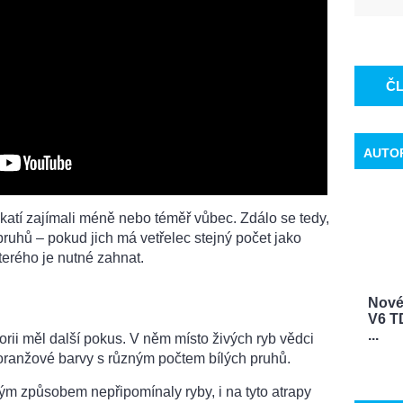
Č
AUTO
katí zajímali méně nebo téměř vůbec. Zdálo se tedy,
 pruhů – pokud jich má vetřelec stejný počet jako
kterého je nutné zahnat.
Nové
V6 TD
...
teorii měl další pokus. V něm místo živých ryb vědci
y oranžové barvy s různým počtem bílých pruhů.
ým způsobem nepřipomínaly ryby, i na tyto atrapy