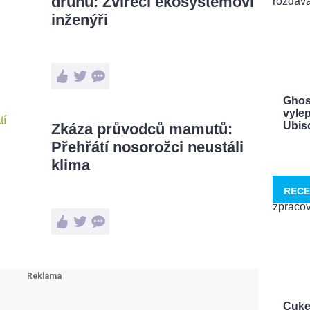
druhů: Zvířecí ekosystémoví
inženýři
Ghos
vylep
Ubisof
Zkáza průvodců mamutů:
Přehřátí nosorožci neustáli
klima
RECE
Cuke