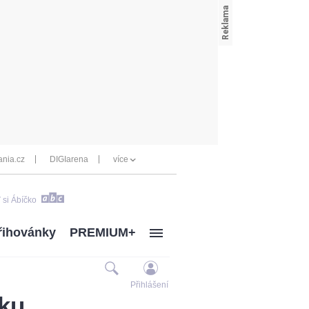
nia.cz
DIGIarena
více
 si Ábíčko
řihovánky
PREMIUM+
Přihlášení
vku