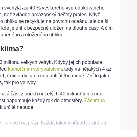
ton vychytá asi 40 % veškerého vyprodukovaného
 víc, než zvládne amazonský deštný prales. Když
ho uhlíku se recykluje na povrchu oceánu, ale další
 kde je uhlík bezpečně uložen na dlouhé časy. A čím
polapeného a uloženého uhlíku.
 klima?
3 milionu velkých velryb. Kdyby jejich populace
před
komerčním velrybářstvím
, tedy na nějakých 4 až
 1,7 miliardy tun oxidu uhličitého ročně. Zní to jako
, tak pro velryby.
 malá část z oněch necelých 40 miliard tun oxidu
nnost napumpuje každý rok do atmosféry.
Záchrana
t určitě nebude.
co uvízl na pláži. Každá takový případ je ztrátou i