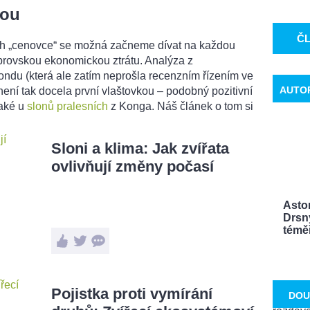
kou
Č
ejich „cenovce“ se možná začneme dívat na každou
brovskou ekonomickou ztrátu. Analýza z
du (která ale zatím neprošla recenzním řízením ve
AUTO
ení tak docela první vlaštovkou – podobný pozitivní
také u
slonů pralesních
z Konga. Náš článek o tom si
Sloni a klima: Jak zvířata
ovlivňují změny počasí
Aston
Drsn
témě
Pojistka proti vymírání
DOU