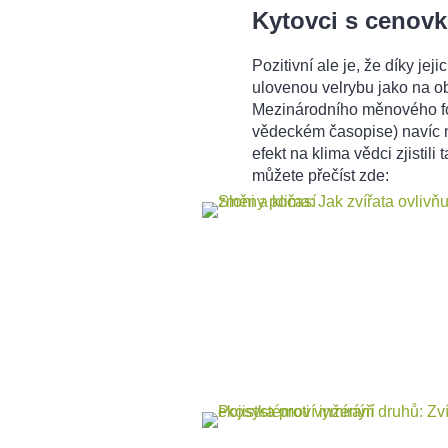
Kytovci s cenov
Pozitivní ale je, že díky j
ulovenou velrybu jako na o
Mezinárodního měnového fon
vědeckém časopise) navíc n
efekt na klima vědci zjistili 
můžete přečíst zde: