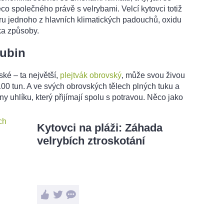
o společného právě s velrybami. Velcí kytovci totiž
u jednoho z hlavních klimatických padouchů, oxidu
ika způsoby.
lubin
ské – ta největší,
plejtvák obrovský
, může svou živou
100 tun. A ve svých obrovských tělech plných tuku a
uny uhlíku, který přijímají spolu s potravou. Něco jako
Kytovci na pláži: Záhada
velrybích ztroskotání