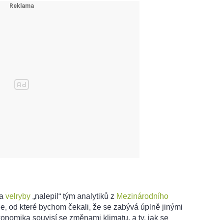
na
velryby
„nalepil“ tým analytiků z
Mezinárodního
ce, od které bychom čekali, že se zabývá úplně jinými
konomika souvisí se změnami klimatu, a ty, jak se