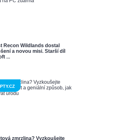
t Recon Wildlands dostal
šení a novou misi. Starší díl
t ...
PTY.CZ
tová zmrzlina? Vyzkoušejte