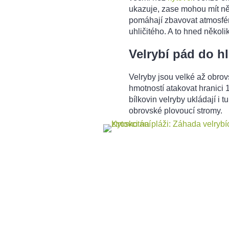
ukazuje, zase mohou mít něc
pomáhají zbavovat atmosfér
uhličitého. A to hned někol
Velrybí pád do h
Velryby jsou velké až obrov
hmotností atakovat hranici 
bílkovin velryby ukládají i t
obrovské plovoucí stromy.