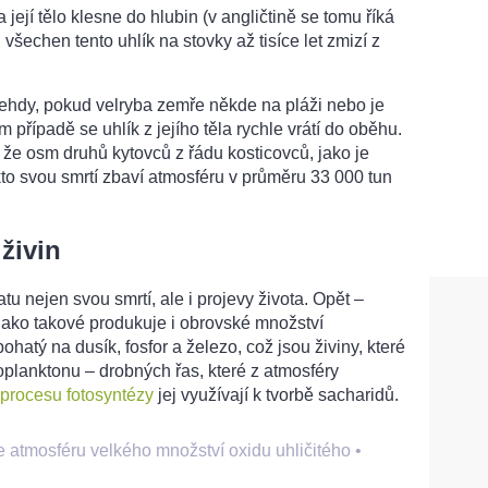
její tělo klesne do hlubin (v angličtině se tomu říká
, všechen tento uhlík na stovky až tisíce let zmizí z
tehdy, pokud velryba zemře někde na pláži nebo je
případě se uhlík z jejího těla rychle vrátí do oběhu.
, že osm druhů kytovců z řádu kosticovců, jako je
kto svou smrtí zbaví atmosféru v průměru 33 000 tun
živin
u nejen svou smrtí, ale i projevy života. Opět –
 jako takové produkuje i obrovské množství
bohatý na dusík, fosfor a železo, což jsou živiny, které
oplanktonu – drobných řas, které z atmosféry
procesu fotosyntézy
jej využívají k tvorbě sacharidů.
e atmosféru velkého množství oxidu uhličitého
•