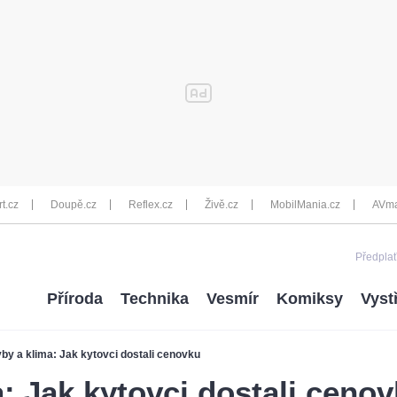
rt.cz
Doupě.cz
Reflex.cz
Živě.cz
MobilMania.cz
AVma
Předplať
Příroda
Technika
Vesmír
Komiksy
Vyst
yby a klima: Jak kytovci dostali cenovku
a: Jak kytovci dostali ceno