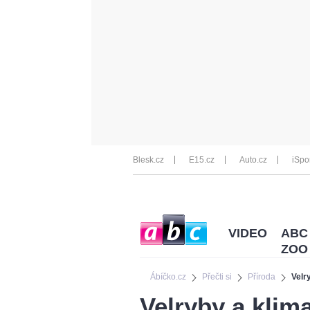
Blesk.cz
E15.cz
Auto.cz
iSpo
VIDEO
ABC
ZOO
Ábíčko.cz
Přečti si
Příroda
Velr
Velryby a klim