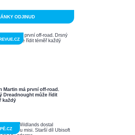
LÁNKY ODJINUD
REVUE.CZ
 Martin má první off-road.
ý Dreadnought může řídit
ř každý
PĚ.CZ