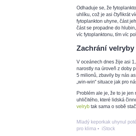
Odhaduje se, že fytoplank
uhlíku, což je asi čtyřikrát
fytoplankton uhyne, část je
část se propadne do hlubin,
víc fytoplanktonu, tím víc 
Zachrání velryby
V oceánech dnes žije asi 1,
narostly na úroveň z doby 
5 milionů, zbavily by nás asi
„win-win“ situace jak pro nás
Problém ale je, že to je jen
uhličitého, které lidská či
velryb
tak sama o sobě stači
Mladý keporkak uhynul poté, 
pro klima
•
iStock