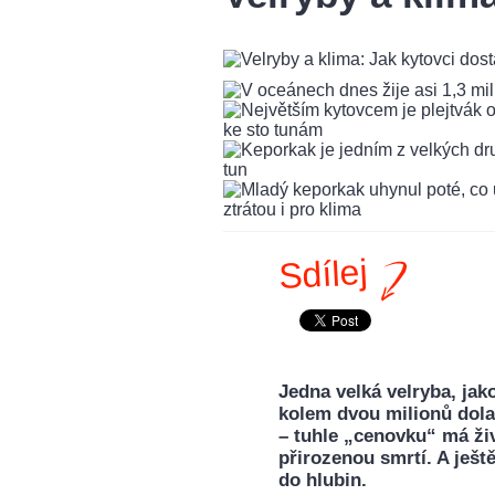
Sdílej
Jedna velká velryba, jak
kolem dvou milionů dola
– tuhle „cenovku“ má živ
přirozenou smrtí. A ješ
do hlubin.