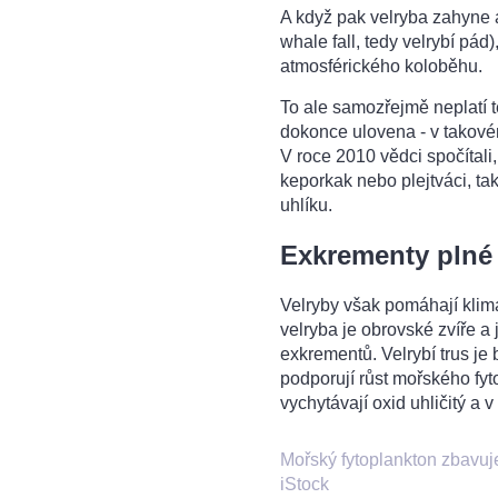
A když pak velryba zahyne a 
whale fall, tedy velrybí pád)
atmosférického koloběhu.
To ale samozřejmě neplatí 
dokonce ulovena - v takovém 
V roce 2010 vědci spočítali
keporkak nebo plejtváci, ta
uhlíku.
Exkrementy plné 
Velryby však pomáhají klimat
velryba je obrovské zvíře a
exkrementů. Velrybí trus je 
podporují růst mořského fyt
vychytávají oxid uhličitý a v
Mořský fytoplankton zbavuj
iStock