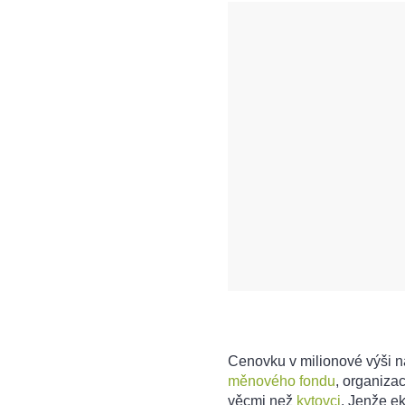
Cenovku v milionové výši 
měnového fondu
, organiza
věcmi než
kytovci
. Jenže e