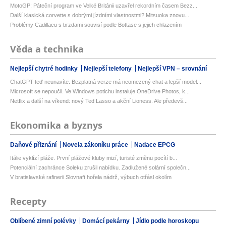
MotoGP: Páteční program ve Velké Británii uzavřel rekordním časem Bezz...
Další klasická corvette s dobrými jízdními vlastnostmi? Mitsuoka znovu...
Problémy Cadillacu s brzdami souvisí podle Bottase s jejich chlazením
Věda a technika
Nejlepší chytré hodinky
Nejlepší telefony
Nejlepší VPN – srovnání
ChatGPT teď neunavíte. Bezplatná verze má neomezený chat a lepší model...
Microsoft se nepoučil. Ve Windows potichu instaluje OneDrive Photos, k...
Netflix a další na víkend: nový Ted Lasso a akční Lioness. Ale předevš...
Ekonomika a byznys
Daňové přiznání
Novela zákoníku práce
Nadace EPCG
Itálie vyklízí pláže. První plážové kluby mizí, turisté změnu pocítí b...
Potenciální zachránce Soleku zrušil nabídku. Zadlužené solární společn...
V bratislavské rafinerii Slovnaft hořela nádrž, výbuch otřásl okolím
Recepty
Oblíbené zimní polévky
Domácí pekárny
Jídlo podle horoskopu