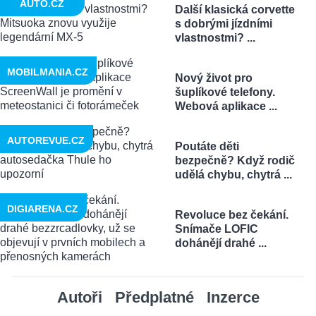
AUTO.CZ
Další klasická corvette
s dobrými jízdními
vlastnostmi? ...
MOBILMANIA.CZ
Nový život pro
šuplíkové telefony.
Webová aplikace ...
AUTOREVUE.CZ
Poutáte děti
bezpečně? Když rodič
udělá chybu, chytrá ...
DIGIARENA.CZ
Revoluce bez čekání.
Snímače LOFIC
dohánějí drahé ...
Autoři
Předplatné
Inzerce