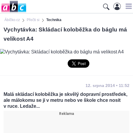
Ábíčko.cz
Přečti si
Technika
Vychytávka: Skládací koloběžka do báglu má
velikost A4
12. srpna 2014 • 11:52
Malá skládací koloběžka je skvělý dopravní prostředek,
ale málokomu se ji v metru nebo ve škole chce nosit
v ruce. Ledaže...