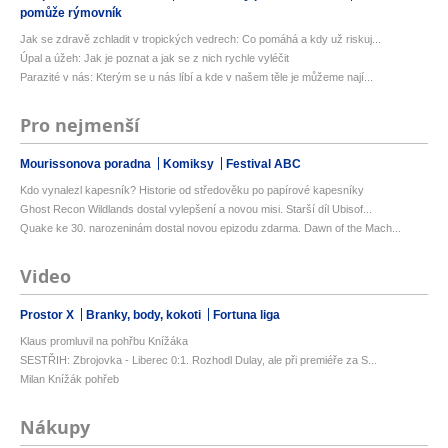
pomůže rýmovník
Jak se zdravě zchladit v tropických vedrech: Co pomáhá a kdy už riskuj...
Úpal a úžeh: Jak je poznat a jak se z nich rychle vyléčit
Parazité v nás: Kterým se u nás líbí a kde v našem těle je můžeme nají...
Pro nejmenší
Mourissonova poradna
Komiksy
Festival ABC
Kdo vynalezl kapesník? Historie od středověku po papírové kapesníky
Ghost Recon Wildlands dostal vylepšení a novou misi. Starší díl Ubisof...
Quake ke 30. narozeninám dostal novou epizodu zdarma. Dawn of the Mach...
Video
Prostor X
Branky, body, kokoti
Fortuna liga
Klaus promluvil na pohřbu Knížáka
SESTŘIH: Zbrojovka - Liberec 0:1. Rozhodl Dulay, ale při premiéře za S...
Milan Knížák pohřeb
Nákupy