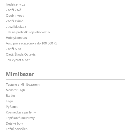
hledejceny.cz
Zboží Živě
Osobní vozy
Zboží Dáma
zbozi.blesk.cz
Jak na prohlídku ojetého vozu?
HobbyKompas
Auto pro začátečníka do 100 000 Kč
Zboží Auto
Ojetá Škoda Octavia
Jak vybrat auto?
Mimibazar
Testujte s Mimibazarem
Monster High
Barbie
Lego
Pyžama
Kosmetika a parfémy
Teplákové soupravy
Dětské boty
Ložní povlečení