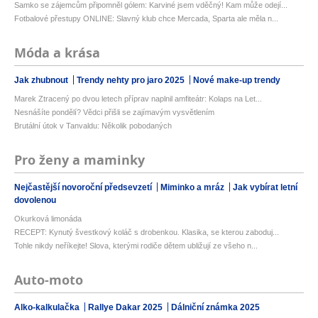
Samko se zájemcům připomněl gólem: Karviné jsem vděčný! Kam může odejí...
Fotbalové přestupy ONLINE: Slavný klub chce Mercada, Sparta ale měla n...
Móda a krása
Jak zhubnout
Trendy nehty pro jaro 2025
Nové make-up trendy
Marek Ztracený po dvou letech příprav naplnil amfiteátr: Kolaps na Let...
Nesnášíte pondělí? Vědci přišli se zajímavým vysvětlením
Brutální útok v Tanvaldu: Několik pobodaných
Pro ženy a maminky
Nejčastější novoroční předsevzetí
Miminko a mráz
Jak vybírat letní
dovolenou
Okurková limonáda
RECEPT: Kynutý švestkový koláč s drobenkou. Klasika, se kterou zaboduj...
Tohle nikdy neříkejte! Slova, kterými rodiče dětem ubližují ze všeho n...
Auto-moto
Alko-kalkulačka
Rallye Dakar 2025
Dálniční známka 2025