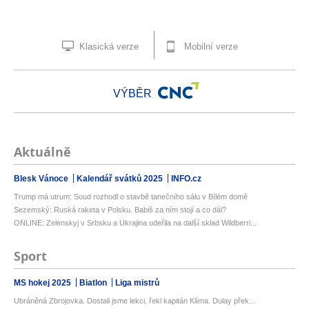
Klasická verze
Mobilní verze
VÝBĚR
Aktuálně
Blesk Vánoce
Kalendář svátků 2025
INFO.cz
Trump má utrum: Soud rozhodl o stavbě tanečního sálu v Bílém domě
Sezemský: Ruská raketa v Polsku. Babiš za ním stojí a co dál?
ONLINE: Zelenskyj v Srbsku a Ukrajina udeřila na další sklad Wildberri...
Sport
MS hokej 2025
Biatlon
Liga mistrů
Ubráněná Zbrojovka. Dostali jsme lekci, řekl kapitán Klíma. Dulay přek...