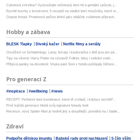
Cuketová zmrzlina? Vyzkoušejte nečekaný letní hit a geniální způsob, j...
Rychlé buchty s broskvemi: 5 receptů na sladké letní moučníky, které m...
Oopsie bread: Proteinové pečivo lehké jako obláček zvládnete připravit...
Hobby a zábava
BLESK Tlapky
Divoký kačer
Netflix filmy a seriály
Osvěžení ve Schladmingu: Lamy, ferraty i koulovačka v létě jsou jen pá...
Tipy na víkend: Harry Potter na výstavě! Folklor, bitvy i setkání vodn...
Přibývá paniky na dovolené: Vnuka paní Soni v hotelu poštípaly štěnice...
Pro generaci Z
#inspirace
#wellbeing
#news
RECEPT: Perfektní letní kombinace, které tě zchladí, i kdybys nechtěl*...
Proč každá generace hledá svůj signature beauty look
Recenze: nový Spider-Man je hodně jiný a dospělejší, pomáhá mu i Sadie...
Zdraví
Podpořte dětskou imunitu
Babské rady proti nachlazení
S čím vším