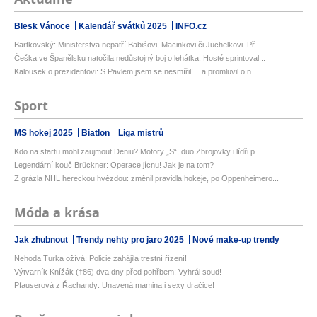
Blesk Vánoce
Kalendář svátků 2025
INFO.cz
Bartkovský: Ministerstva nepatří Babišovi, Macinkovi či Juchelkovi. Př...
Češka ve Španělsku natočila nedůstojný boj o lehátka: Hosté sprintoval...
Kalousek o prezidentovi: S Pavlem jsem se nesmířil! ...a promluvil o n...
Sport
MS hokej 2025
Biatlon
Liga mistrů
Kdo na startu mohl zaujmout Deniu? Motory „S“, duo Zbrojovky i lídři p...
Legendární kouč Brückner: Operace jícnu! Jak je na tom?
Z grázla NHL hereckou hvězdou: změnil pravidla hokeje, po Oppenheimero...
Móda a krása
Jak zhubnout
Trendy nehty pro jaro 2025
Nové make-up trendy
Nehoda Turka ožívá: Policie zahájila trestní řízení!
Výtvarník Knížák (†86) dva dny před pohřbem: Vyhrál soud!
Pfauserová z Řachandy: Unavená mamina i sexy dračice!