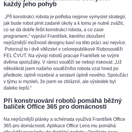
každý jeho pohyb
„Při konstrukci robota je potřeba nejprve vymyslet strategii,
jak bude robot plnit zadané úkoly a k tomu je nutné zvážit,
co se dá dobře řešit konstrukcí robota, a co zase
programem,“ vypráví František, kterého zkoušení
nejrůznější možností designu baví na této práci asi nejvíce.
Potvrzují to i dvě vítězství v celorepublikové Robosoutěži
FEL ČVUT. Na vývoji robotů pracuje František se svými
dvěma spolužáky. V rámci soutěží se nebojí riskovat: „Už
několikrát jsem našeho soutěžního robota vzal hned po
předkole, úplně rozebral a sestavil úplně nového. Spolužáci
v týmu si mysleli, že jsem se zbláznil, ale výsledek byl
daleko lepší.“
Při konstruování robotů pomáhá běžný
balíček Office 365 pro domácnosti
Na nejrůznější plánky a schémata využívá František Office
365 pro domácnosti. Aplikace Office Lens mu pomáhá