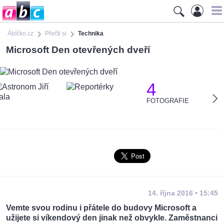
Ábíčko.cz
Přečti si
Technika
Microsoft Den otevřených dveří
4
FOTOGRAFIE
14. října 2016 • 15:45
Vemte svou rodinu i přátele do budovy Microsoft a
užijete si víkendový den jinak než obvykle. Zaměstnanci