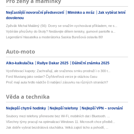
Pro ženy a maminky
Nejčastější novoroční předsevzetí
Miminko a mráz
Jak vybírat letní
dovolenou
Zpěvák Michal Malátný (56): Dcery se snažím vychovávat příkladem, ne s...
Vybíráte přezůvky do školy? Nedávejte dětem tenisky, gumové pantofle a...
Legendární hlasatelka a moderátorka Saskia Burešová oslavila 80!
Auto-moto
Alko-kalkulačka
Rallye Dakar 2025
Dálniční známka 2025
Vystřelovací kapoty: Zachraňují, ale sraženou srnku prodraží i o 300 t...
Ford Mustang jako sedan? Čtyřdveřová verze je otázkou času
Proč mají auta hrdlo nádrže či nabíjecí zásuvku na různých stranách?
Věda a technika
Nejlepší chytré hodinky
Nejlepší telefony
Nejlepší VPN – srovnání
Soubory mezi telefony přenesete bez Wi-Fi, mobilních dat i Bluetooth. ...
Všechny týmy pracují na optimalizaci Windows 11. Microsoft chce předbě...
Jak dobře vybrat bezdrátová sluchátka. Velká zajistí ticho a pohodlí, ...