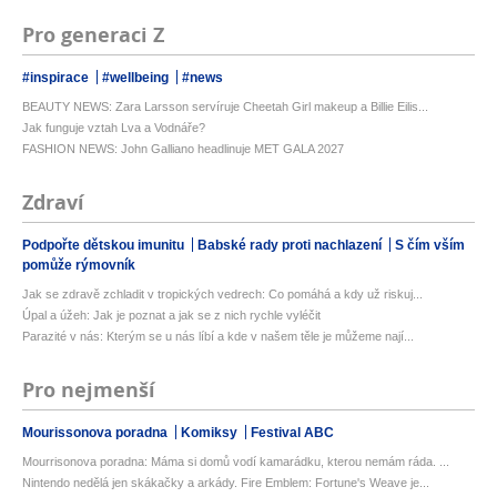
Pro generaci Z
#inspirace
#wellbeing
#news
BEAUTY NEWS: Zara Larsson servíruje Cheetah Girl makeup a Billie Eilis...
Jak funguje vztah Lva a Vodnáře?
FASHION NEWS: John Galliano headlinuje MET GALA 2027
Zdraví
Podpořte dětskou imunitu
Babské rady proti nachlazení
S čím vším
pomůže rýmovník
Jak se zdravě zchladit v tropických vedrech: Co pomáhá a kdy už riskuj...
Úpal a úžeh: Jak je poznat a jak se z nich rychle vyléčit
Parazité v nás: Kterým se u nás líbí a kde v našem těle je můžeme nají...
Pro nejmenší
Mourissonova poradna
Komiksy
Festival ABC
Mourrisonova poradna: Máma si domů vodí kamarádku, kterou nemám ráda. ...
Nintendo nedělá jen skákačky a arkády. Fire Emblem: Fortune's Weave je...