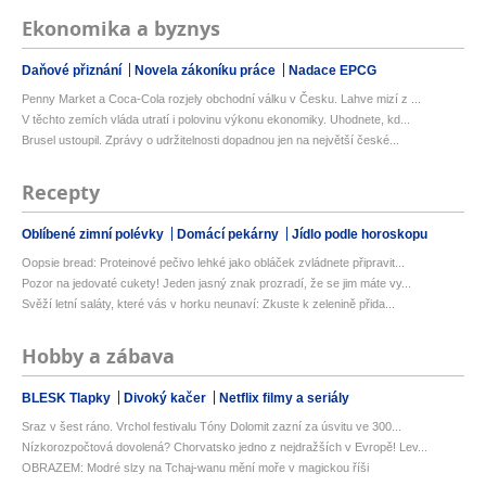
Ekonomika a byznys
Daňové přiznání
Novela zákoníku práce
Nadace EPCG
Penny Market a Coca-Cola rozjely obchodní válku v Česku. Lahve mizí z ...
V těchto zemích vláda utratí i polovinu výkonu ekonomiky. Uhodnete, kd...
Brusel ustoupil. Zprávy o udržitelnosti dopadnou jen na největší české...
Recepty
Oblíbené zimní polévky
Domácí pekárny
Jídlo podle horoskopu
Oopsie bread: Proteinové pečivo lehké jako obláček zvládnete připravit...
Pozor na jedovaté cukety! Jeden jasný znak prozradí, že se jim máte vy...
Svěží letní saláty, které vás v horku neunaví: Zkuste k zelenině přida...
Hobby a zábava
BLESK Tlapky
Divoký kačer
Netflix filmy a seriály
Sraz v šest ráno. Vrchol festivalu Tóny Dolomit zazní za úsvitu ve 300...
Nízkorozpočtová dovolená? Chorvatsko jedno z nejdražších v Evropě! Lev...
OBRAZEM: Modré slzy na Tchaj-wanu mění moře v magickou říši