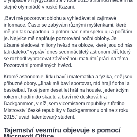
olympiádě v Kyrgyzstánu a v roce 2015 stříbrnou medaili na
stejné olympiádě v ruské Kazani.
„Baví mě pozorovat oblohu a vyhledávat si zajímavé
informace. Často se zabývám různými myšlenkami, které
mě jen tak napadnou, a potom nad nimi spekuluji a počítám
je. Nejvíce mě naplňuje pozorování noční oblohy. Je
úžasné sledovat miliony hvězd na obloze, které jsou od nás
tak daleko,“ vypráví dnes sedmnáctiletý astronom Jiří, který
se rozhodl vypracovat závěrečnou maturitní práci na téma
Pozorování proměnných hvězd.
Kromě astronomie Jirku baví i matematika a fyzika, což jsou
příbuzné obory. „Jinak mě baví sportovat, rád hraji florbal a
basketbal. Také jsem deset let hrál na housle, jedenáctým
rokem chodím do skautu a baví mě desková hra
Backgammon, v níž jsem vicemistrem republiky z třetího
Mistrovství české republiky v Backgammonu online z roku
2015,“ uvádí talentovaný student.
Tajemství vesmíru objevuje s pomocí
Microsoft Office