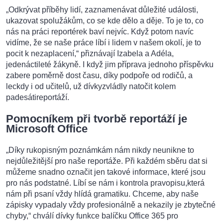
„Odkrývat příběhy lidí, zaznamenávat důležité události,
ukazovat spolužákům, co se kde dělo a děje. To je to, co
nás na práci reportérek baví nejvíc. Když potom navíc
vidíme, že se naše práce líbí i lidem v našem okolí, je to
pocit k nezaplacení,“ přiznávají Izabela a Adéla,
jedenáctileté žákyně. I když jim příprava jednoho příspěvku
zabere poměrně dost času, díky podpoře od rodičů, a
leckdy i od učitelů, už dívkyzvládly natočit kolem
padesátireportáží.
Pomocníkem při tvorbě reportáží je
Microsoft Office
„Díky rukopisným poznámkám nám nikdy neunikne to
nejdůležitější pro naše reportáže. Při každém sběru dat si
můžeme snadno označit jen takové informace, které jsou
pro nás podstatné. Líbí se nám i kontrola pravopisu,která
nám při psaní vždy hlídá gramatiku. Chceme, aby naše
zápisky vypadaly vždy profesionálně a nekazily je zbytečné
chyby,“ chválí dívky funkce balíčku Office 365 pro