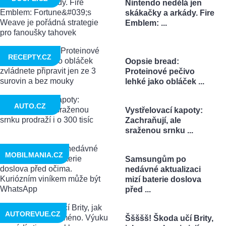
Nintendo nedělá jen
skákačky a arkády. Fire
Emblem: ...
RECEPTY.CZ
Oopsie bread:
Proteinové pečivo
lehké jako obláček ...
AUTO.CZ
Vystřelovací kapoty:
Zachraňují, ale
sraženou srnku ...
MOBILMANIA.CZ
Samsungům po
nedávné aktualizaci
mizí baterie doslova
před ...
AUTOREVUE.CZ
Ššššš! Škoda učí Brity,