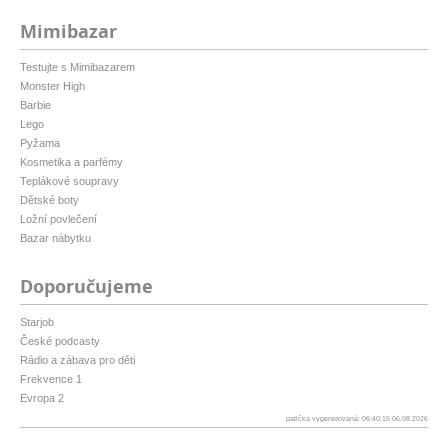
Mimibazar
Testujte s Mimibazarem
Monster High
Barbie
Lego
Pyžama
Kosmetika a parfémy
Teplákové soupravy
Dětské boty
Ložní povlečení
Bazar nábytku
Doporučujeme
Starjob
České podcasty
Rádio a zábava pro děti
Frekvence 1
Evropa 2
patička vygenerovaná: 06:40:15 06.08.2026