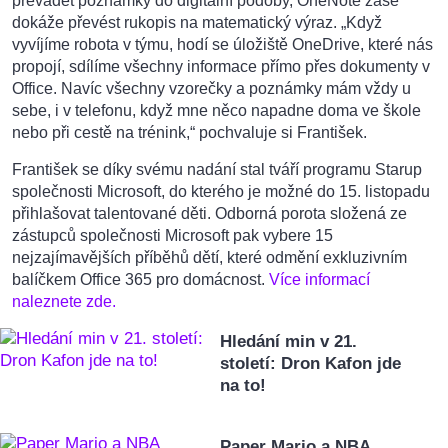
převádět poznámky do digitální podoby, OneNote zase
dokáže převést rukopis na matematický výraz. „Když
vyvíjíme robota v týmu, hodí se úložiště OneDrive, které nás
propojí, sdílíme všechny informace přímo přes dokumenty v
Office. Navíc všechny vzorečky a poznámky mám vždy u
sebe, i v telefonu, když mne něco napadne doma ve škole
nebo při cestě na trénink,“ pochvaluje si František.
František se díky svému nadání stal tváří programu Starup
společnosti Microsoft, do kterého je možné do 15. listopadu
přihlašovat talentované děti.
Odborná porota složená ze
zástupců společnosti Microsoft pak vybere 15
nejzajímavějších příběhů dětí, které odmění exkluzivním
balíčkem Office 365 pro domácnost.
Více informací
naleznete zde.
Hledání min v 21.
století: Dron Kafon jde
na to!
Paper Mario a NBA