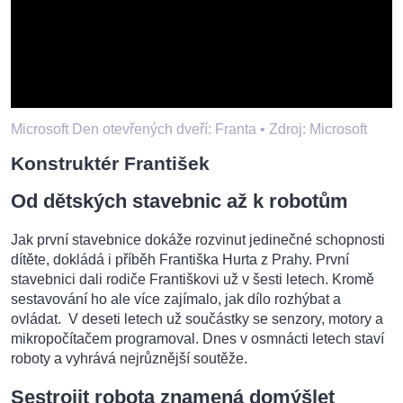
Microsoft Den otevřených dveří: Franta •
Zdroj: Microsoft
Konstruktér František
Od dětských stavebnic až k robotům
Jak první stavebnice dokáže rozvinut jedinečné schopnosti
dítěte, dokládá i příběh Františka Hurta z Prahy. První
stavebnici dali rodiče Františkovi už v šesti letech. Kromě
sestavování ho ale více zajímalo, jak dílo rozhýbat a
ovládat. V deseti letech už součástky se senzory, motory a
mikropočítačem programoval. Dnes v osmnácti letech staví
roboty a vyhrává nejrůznější soutěže.
Sestrojit robota znamená domýšlet