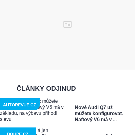
ČLÁNKY ODJINUD
AUTOREVUE.CZ
Nové Audi Q7 už
můžete konfigurovat.
Naftový V6 má v ...
DOUPĚ.CZ