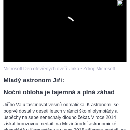
Microsoft Den otevřených dveří: Jirka •
Zdroj: Microsoft
Mladý astronom Jiří:
Noční obloha je tajemná a plná záhad
Jiřího Valu fascinoval vesmír odmalička. K astronomii se
poprvé dostal v deseti letech v rámci školní olympiády a
úspěchy na sebe nenechaly dlouho čekat. V roce 2014
získal bronzovou medaili na Mezinárodní astronomické