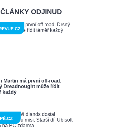
ČLÁNKY ODJINUD
REVUE.CZ
 Martin má první off-road.
ý Dreadnought může řídit
ř každý
PĚ.CZ