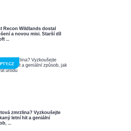
t Recon Wildlands dostal
šení a novou misi. Starší díl
t ...
PTY.CZ
tová zmrzlina? Vyzkoušejte
aný letní hit a geniální
b, ...