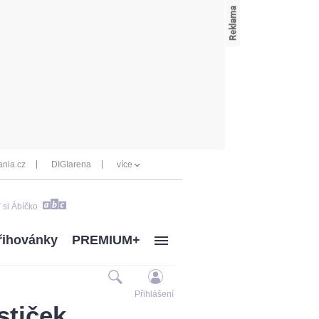
nia.cz
DIGIarena
více
 si Ábíčko
řihovánky
PREMIUM+
Přihlášení
stiček