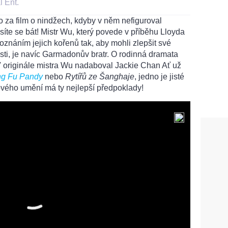
l Ent.
lo za film o nindžech, kdyby v něm nefiguroval
síte se bát! Mistr Wu, který povede v příběhu Lloyda
oznáním jejich kořenů tak, aby mohli zlepšit své
sti, je navíc Garmadonův bratr. O rodinná dramata
V originále mistra Wu nadaboval Jackie Chan Ať už
g Fu Pandy
nebo
Rytířů ze Šanghaje
, jedno je jisté
jového umění má ty nejlepší předpoklady!