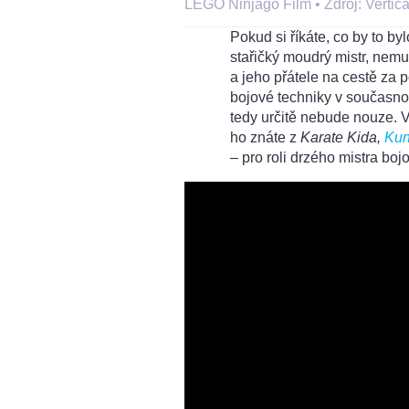
LEGO Ninjago Film •
Zdroj: Vertica
Pokud si říkáte, co by to by
stařičký moudrý mistr, nemu
a jeho přátele na cestě za p
bojové techniky v současno
tedy určitě nebude nouze. 
ho znáte z
Karate Kida,
Kun
– pro roli drzého mistra bo