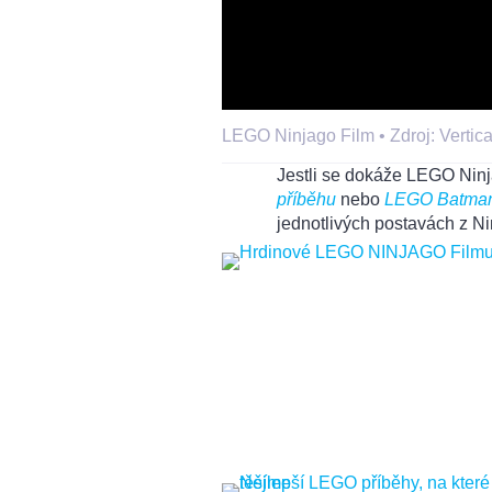
LEGO Ninjago Film •
Zdroj: Vertica
Jestli se dokáže LEGO Ninj
p
říběhu
nebo
LEGO Batman
jednotlivých postavách z Ni