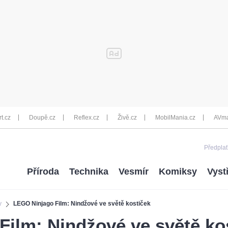
rt.cz
Doupě.cz
Reflex.cz
Živě.cz
MobilMania.cz
AVma
Předplať
Příroda
Technika
Vesmír
Komiksy
Vyst
y
LEGO Ninjago Film: Nindžové ve světě kostiček
ilm: Nindžové ve světě ko