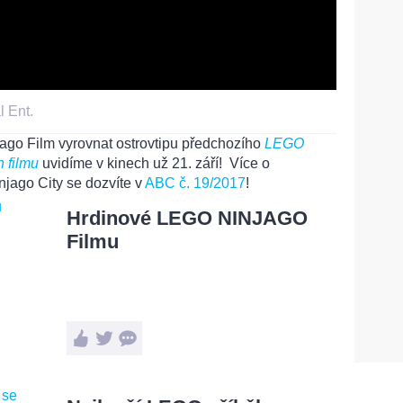
l Ent.
ago Film vyrovnat ostrovtipu předchozího
LEGO
 filmu
uvidíme v kinech už 21. září! Více o
njago City se dozvíte v
ABC č. 19/2017
!
Hrdinové LEGO NINJAGO
Filmu