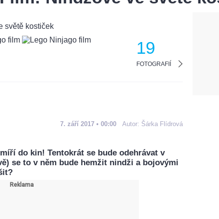
19
FOTOGRAFIÍ
7. září 2017 • 00:00
Autor:
Šárka Flídrová
míří do kin! Tentokrát se bude odehrávat v
vě) se to v něm bude hemžit nindži a bojovými
šit?