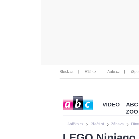
Blesk.cz
E15.cz
Auto.cz
iSpo
VIDEO
ABC
ZOO
Ábíčko.cz
Přečti si
Zábava
Film
LEGO Ninjago F