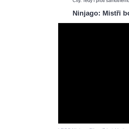
City. Tedy i proti samotné
Ninjago: Mistři 