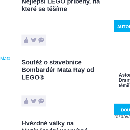
Nejlepší LEGO příběhy, na
které se těšíme
AUTO
Soutěž o stavebnice
Bombardér Mata Ray od
Aston
LEGO®
Drsn
témě
DOU
Hvězdné války na