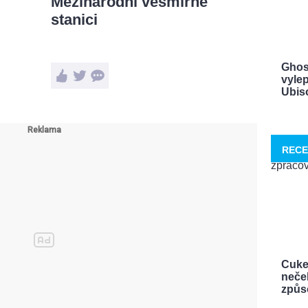
Mezinárodní vesmírné
stanici
Ghos
vylep
Ubisof
RECE
Cuke
neček
způso