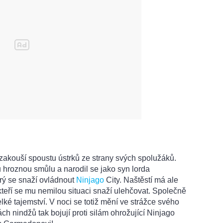
zakouší spoustu ústrků ze strany svých spolužáků.
tu hroznou smůlu a narodil se jako syn lorda
rý se snaží ovládnout
Ninjago
City. Naštěstí má ale
 kteří se mu nemilou situaci snaží ulehčovat. Společně
lké tajemství. V noci se totiž mění ve strážce svého
 nindžů tak bojují proti silám ohrožující Ninjago