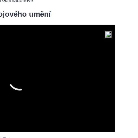
mu Garmadonovi!
bojového umění