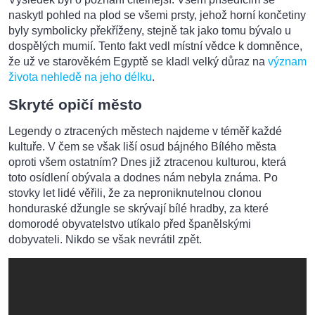
naskytl pohled na plod se všemi prsty, jehož horní končetiny
byly symbolicky překříženy, stejně tak jako tomu bývalo u
dospělých mumií. Tento fakt vedl místní vědce k domněnce,
že už ve starověkém Egyptě se kladl velký důraz na
význam
života nehledě na jeho délku
.
Skryté opičí město
Legendy o ztracených městech najdeme v téměř každé
kultuře. V čem se však liší osud bájného Bílého města
oproti všem ostatním? Dnes již ztracenou kulturou, která
toto osídlení obývala a dodnes nám nebyla známa. Po
stovky let lidé věřili, že za neproniknutelnou clonou
honduraské džungle se skrývají bílé hradby, za které
domorodé obyvatelstvo utíkalo před španělskými
dobyvateli. Nikdo se však nevrátil zpět.