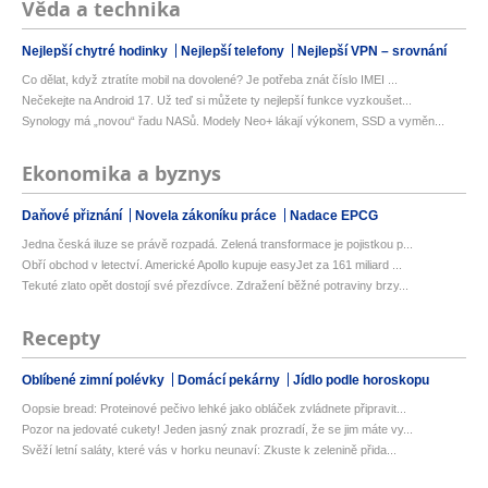
Věda a technika
Nejlepší chytré hodinky
Nejlepší telefony
Nejlepší VPN – srovnání
Co dělat, když ztratíte mobil na dovolené? Je potřeba znát číslo IMEI ...
Nečekejte na Android 17. Už teď si můžete ty nejlepší funkce vyzkoušet...
Synology má „novou“ řadu NASů. Modely Neo+ lákají výkonem, SSD a vyměn...
Ekonomika a byznys
Daňové přiznání
Novela zákoníku práce
Nadace EPCG
Jedna česká iluze se právě rozpadá. Zelená transformace je pojistkou p...
Obří obchod v letectví. Americké Apollo kupuje easyJet za 161 miliard ...
Tekuté zlato opět dostojí své přezdívce. Zdražení běžné potraviny brzy...
Recepty
Oblíbené zimní polévky
Domácí pekárny
Jídlo podle horoskopu
Oopsie bread: Proteinové pečivo lehké jako obláček zvládnete připravit...
Pozor na jedovaté cukety! Jeden jasný znak prozradí, že se jim máte vy...
Svěží letní saláty, které vás v horku neunaví: Zkuste k zelenině přida...