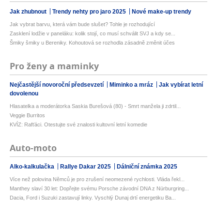
Jak zhubnout
Trendy nehty pro jaro 2025
Nové make-up trendy
Jak vybrat barvu, která vám bude slušet? Tohle je rozhodující
Zasklení lodžie v paneláku: kolik stojí, co musí schválit SVJ a kdy se...
Šmiky šmiky u Bereniky. Kohoutová se rozhodla zásadně změnit účes
Pro ženy a maminky
Nejčastější novoroční předsevzetí
Miminko a mráz
Jak vybírat letní
dovolenou
Hlasatelka a moderátorka Saskia Burešová (80) - Smrt manžela ji zdrtil...
Veggie Burritos
KVÍZ: Rafťáci. Otestujte své znalosti kultovní letní komedie
Auto-moto
Alko-kalkulačka
Rallye Dakar 2025
Dálniční známka 2025
Více než polovina Němců je pro zrušení neomezené rychlosti. Vláda řekl...
Manthey slaví 30 let: Dopřejte svému Porsche závodní DNA z Nürburgring...
Dacia, Ford i Suzuki zastavují linky. Vyschlý Dunaj drtí energetiku Ba...