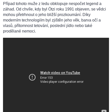
Případ tohoto muže z ledu obklopuje nespočet legend a
záhad. Od chvíle, kdy byl Ötzi roku 1991 objeven, se vědci
mohou přetrhnout o jeho bližší prozkoumání. Díky
moderním technologiím byl zjištěn jeho věk, barva očí a
vlasů, přítomnost tetování, poslední jídlo nebo také
prodělané nemoci.