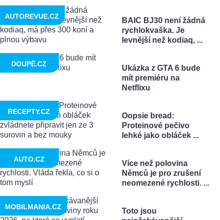
AUTOREVUE.CZ
BAIC BJ30 není žádná
rychlokvaška. Je
levnější než kodiaq, ...
DOUPĚ.CZ
Ukázka z GTA 6 bude
mít premiéru na
Netflixu
RECEPTY.CZ
Oopsie bread:
Proteinové pečivo
lehké jako obláček ...
AUTO.CZ
Více než polovina
Němců je pro zrušení
neomezené rychlosti. ...
MOBILMANIA.CZ
Toto jsou