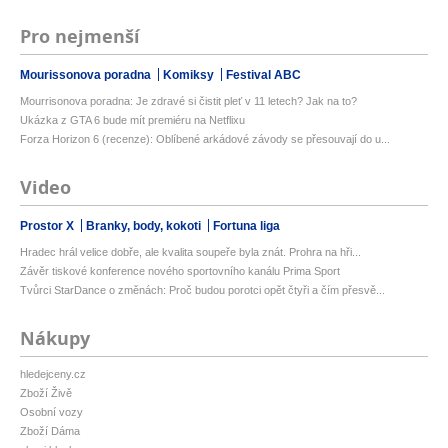
Pro nejmenší
Mourissonova poradna
Komiksy
Festival ABC
Mourrisonova poradna: Je zdravé si čistit pleť v 11 letech? Jak na to?
Ukázka z GTA 6 bude mít premiéru na Netflixu
Forza Horizon 6 (recenze): Oblíbené arkádové závody se přesouvají do u...
Video
Prostor X
Branky, body, kokoti
Fortuna liga
Hradec hrál velice dobře, ale kvalita soupeře byla znát. Prohra na hři...
Závěr tiskové konference nového sportovního kanálu Prima Sport
Tvůrci StarDance o změnách: Proč budou porotci opět čtyři a čím přesvě...
Nákupy
hledejceny.cz
Zboží Živě
Osobní vozy
Zboží Dáma