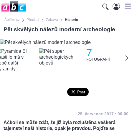
Ábíčko.cz
Přečti si
Zábava
Historie
Pět skvělých nálezů moderní archeologie
7
FOTOGRAFIÍ
25. července 2017 • 06:00
Ačkoli se může zdát, že již byla rozluštěna veškerá
tajemství naší historie, opak je pravdou. Pojďte se