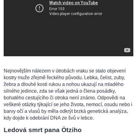
Nejnovějším nálezem v útrobách vraku se stalo objevení
kostry muže zřejmě řeckého původu. Lebka, čelist, zuby,
žebra a dlouhé kosti rukou a nohou ukazují na mladého
silného jedince, zda se však jedná o člena posádky,
bohatého cestujícího či otroka není známo. Odpovědi na
veškeré otázky týkající se jeho života, nemocí, osudu nebo i
barvy očí a vlasů by měla odkrýt brzká genetická analýza,
kdy dojde k odebrání DNA ze švů v lebce.
Ledová smrt pana Ötziho