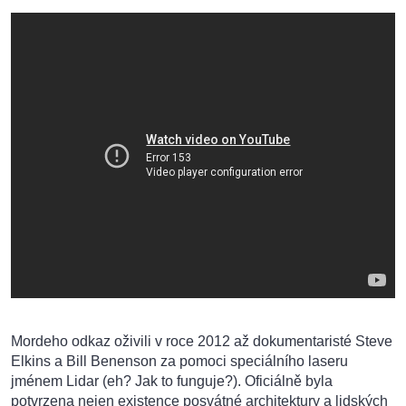
Mordeho odkaz oživili v roce 2012 až dokumentaristé Steve
Elkins a Bill Benenson za pomoci speciálního laseru
jménem Lidar (eh? Jak to funguje?). Oficiálně byla
potvrzena nejen existence posvátné architektury a lidských