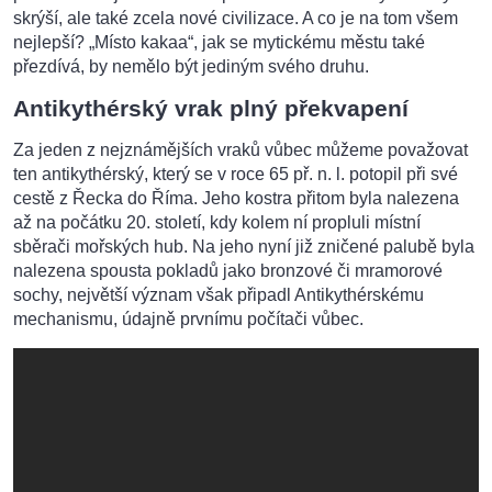
skrýší, ale také zcela nové civilizace. A co je na tom všem
nejlepší? „Místo kakaa“, jak se mytickému městu také
přezdívá, by nemělo být jediným svého druhu.
Antikythérský vrak plný překvapení
Za jeden z nejznámějších vraků vůbec můžeme považovat
ten antikythérský, který se v roce 65 př. n. l. potopil při své
cestě z Řecka do Říma. Jeho kostra přitom byla nalezena
až na počátku 20. století, kdy kolem ní propluli místní
sběrači mořských hub. Na jeho nyní již zničené palubě byla
nalezena spousta pokladů jako bronzové či mramorové
sochy, největší význam však připadl Antikythérskému
mechanismu, údajně prvnímu počítači vůbec.