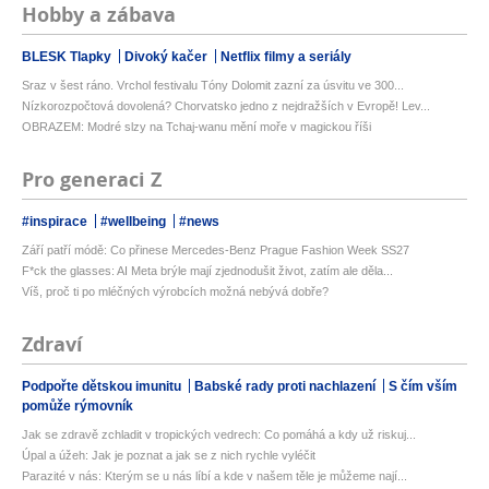
Hobby a zábava
BLESK Tlapky
Divoký kačer
Netflix filmy a seriály
Sraz v šest ráno. Vrchol festivalu Tóny Dolomit zazní za úsvitu ve 300...
Nízkorozpočtová dovolená? Chorvatsko jedno z nejdražších v Evropě! Lev...
OBRAZEM: Modré slzy na Tchaj-wanu mění moře v magickou říši
Pro generaci Z
#inspirace
#wellbeing
#news
Září patří módě: Co přinese Mercedes-Benz Prague Fashion Week SS27
F*ck the glasses: AI Meta brýle mají zjednodušit život, zatím ale děla...
Víš, proč ti po mléčných výrobcích možná nebývá dobře?
Zdraví
Podpořte dětskou imunitu
Babské rady proti nachlazení
S čím vším
pomůže rýmovník
Jak se zdravě zchladit v tropických vedrech: Co pomáhá a kdy už riskuj...
Úpal a úžeh: Jak je poznat a jak se z nich rychle vyléčit
Parazité v nás: Kterým se u nás líbí a kde v našem těle je můžeme nají...