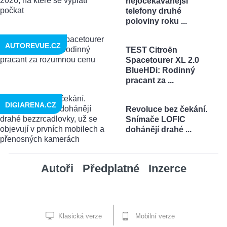
nejočekávanější
telefony druhé
poloviny roku ...
AUTOREVUE.CZ
TEST Citroën
Spacetourer XL 2.0
BlueHDi: Rodinný
pracant za ...
DIGIARENA.CZ
Revoluce bez čekání.
Snímače LOFIC
dohánějí drahé ...
Autoři
Předplatné
Inzerce
Klasická verze
Mobilní verze