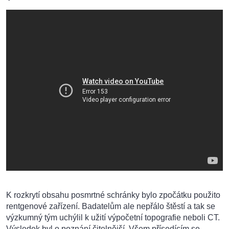
K rozkrytí obsahu posmrtné schránky bylo zpočátku použito
rentgenové zařízení. Badatelům ale nepřálo štěstí a tak se
výzkumný tým uchýlil k užití výpočetní topografie neboli CT.
Výsledek byl o poznání čitelnější. Všem přísedícím se