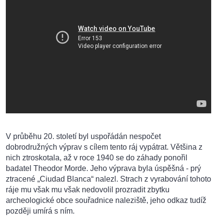
V průběhu 20. století byl uspořádán nespočet
dobrodružných výprav s cílem tento ráj vypátrat. Většina z
nich ztroskotala, až v roce 1940 se do záhady ponořil
badatel Theodor Morde. Jeho výprava byla úspěšná - prý
ztracené „Ciudad Blanca“ nalezl. Strach z vyrabování tohoto
ráje mu však mu však nedovolil prozradit zbytku
archeologické obce souřadnice naleziště, jeho odkaz tudíž
později umírá s ním.