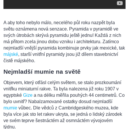
A aby toho nebylo málo, necelého půl roku nazpět byla
světu oznámena nová senzace. Pyramida v pyramidě ve
svých útrobách skrývá pyramidu ještě jednu! Každá z nich
má přitom zcela jinou dobu vzniku i architekturu. Zatímco
nejmladší vnější pyramida kombinuje prvky jak mexické, tak
májské
, starší vnitřní pyramidy jsou již dílem stavebnictví
čistě májského.
Nejmladší mumie na světě
Objevem, který otřásl celým světem, se stalo prozkoumání
vnitřku miniaturní rakve. Ta byla nalezena již roku 1907 v
egyptské
Gize
a na délku měřila pouhých 44 centimetrů. Co
bylo uvnitř? Nabalzamované ostatky dosud nejmladší
mumie
vůbec. Dle vědců z Cambridgeského muzea, kde
byla více jak sto let rakev ukryta, se jedná o lidský zárodek
ve svém teprve šestnáctém až osmnáctém vývojovém
týdnu.