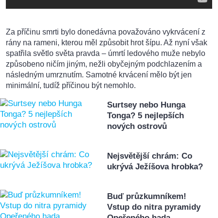
Za příčinu smrti bylo donedávna považováno vykrvácení z
rány na rameni, kterou měl způsobit hrot šípu. Až nyní však
spatřila světlo světa pravda – úmrtí ledového muže nebylo
způsobeno ničím jiným, nežli obyčejným podchlazením a
následným umrznutím. Samotné krvácení mělo být jen
minimální, tudíž příčinou být nemohlo.
Surtsey nebo Hunga
Tonga? 5 nejlepších
nových ostrovů
Nejsvětější chrám: Co
ukrývá Ježíšova hrobka?
Buď průzkumníkem!
Vstup do nitra pyramidy
Opeřeného hada