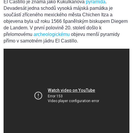
El Castillo je známá jako Kukulkánova
pyramida
.
Devadesát jedna schodů vysoká májská památka je
součástí zříceného mexického města Chichen Itza a
objevena byla už roku 1566 španělským biskupem Diegem
de Landem. V první polovině 20. století došlo k
přelomovému
archeologickému
objevu menší pyramidy
přímo v samotném jádru El Castillo.