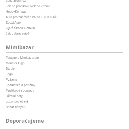
zbozi.blesk.cz
Jak na prohlídku ojetého vozu?
HobbyKompas
Auto pro začátečníka do 100 000 Kč
Zboží Auto
Ojetá Škoda Octavia
Jak vybrat auto?
Mimibazar
Testujte s Mimibazarem
Monster High
Barbie
Lego
Pyžama
Kosmetika a parfémy
Teplákové soupravy
Dětské boty
Ložní povlečení
Bazar nábytku
Doporučujeme