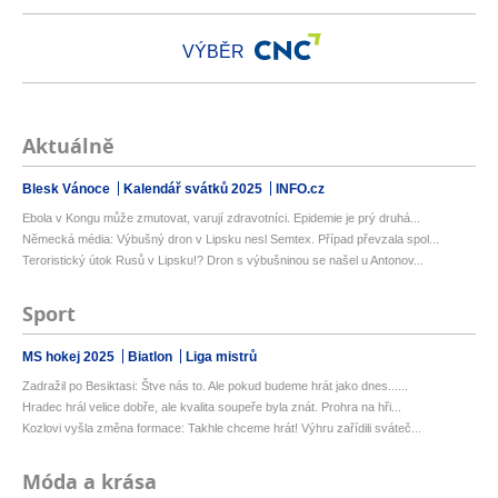
VÝBĚR
Aktuálně
Blesk Vánoce
Kalendář svátků 2025
INFO.cz
Ebola v Kongu může zmutovat, varují zdravotníci. Epidemie je prý druhá...
Německá média: Výbušný dron v Lipsku nesl Semtex. Případ převzala spol...
Teroristický útok Rusů v Lipsku!? Dron s výbušninou se našel u Antonov...
Sport
MS hokej 2025
Biatlon
Liga mistrů
Zadražil po Besiktasi: Štve nás to. Ale pokud budeme hrát jako dnes......
Hradec hrál velice dobře, ale kvalita soupeře byla znát. Prohra na hři...
Kozlovi vyšla změna formace: Takhle chceme hrát! Výhru zařídili sváteč...
Móda a krása