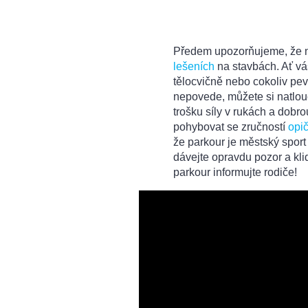
Předem upozorňujeme, že n
lešeních
na stavbách. Ať vá
tělocvičně nebo cokoliv pe
nepovede, můžete si natlouc
trošku síly v rukách a dobro
pohybovat se zručností
opi
že parkour je městský sport 
dávejte opravdu pozor a kli
parkour informujte rodiče!