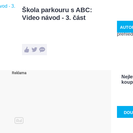
Škola parkouru s ABC:
Video návod - 3. část
AUTO
Nejle
koupí
DOU