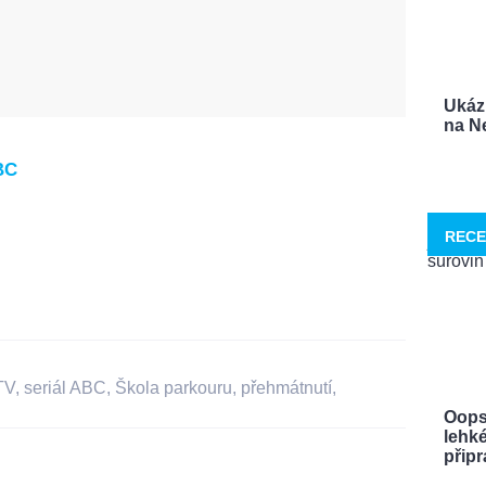
Ukáz
na Ne
BC
RECE
TV
,
seriál ABC
,
Škola parkouru
,
přehmátnutí
,
Oops
lehké
připra