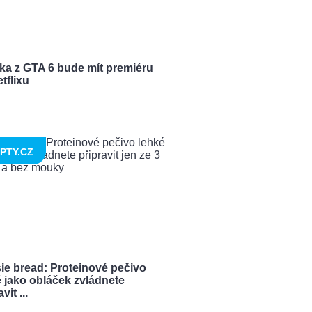
ka z GTA 6 bude mít premiéru
tflixu
PTY.CZ
ie bread: Proteinové pečivo
 jako obláček zvládnete
vit ...