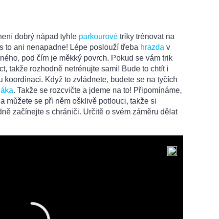
ení dobrý nápad tyhle
parkourové
triky trénovat na
s to ani nenapadne! Lépe poslouží třeba
hrazda
v
vného, pod čím je měkký povrch. Pokud se vám trik
t, takže rozhodně netrénujte sami! Bude to chtít i
u koordinaci. Když to zvládnete, budete se na tyčích
čáka
. Takže se rozcvičte a jdeme na to! Připomínáme,
a můžete se při něm ošklivě potlouci, takže si
dně začínejte s chrániči. Určitě o svém záměru dělat