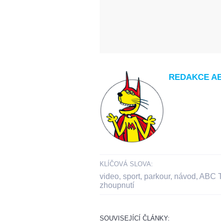
REDAKCE A
KLÍČOVÁ SLOVA:
video
,
sport
,
parkour
,
návod
,
ABC 
zhoupnutí
SOUVISEJÍCÍ ČLÁNKY: