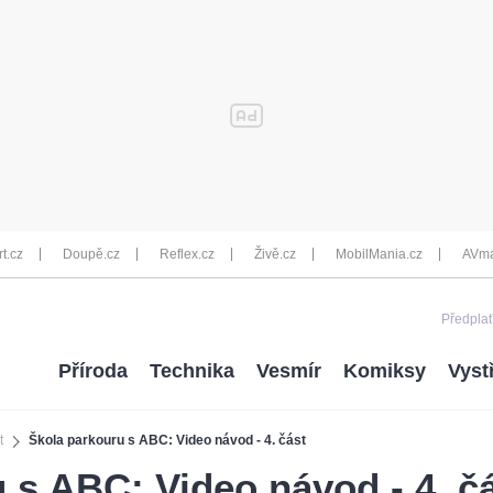
rt.cz
Doupě.cz
Reflex.cz
Živě.cz
MobilMania.cz
AVma
Předplať
Příroda
Technika
Vesmír
Komiksy
Vyst
t
Škola parkouru s ABC: Video návod - 4. část
 s ABC: Video návod - 4. č