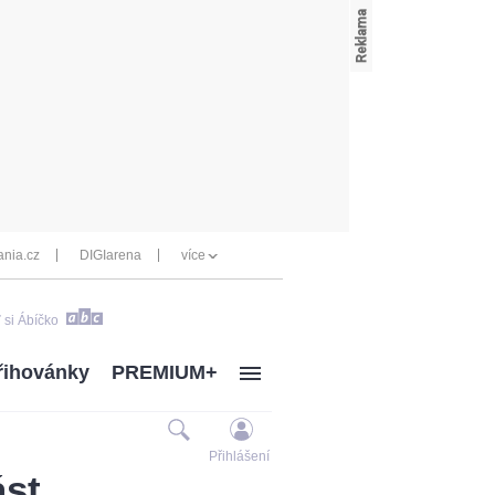
nia.cz
DIGIarena
více
 si Ábíčko
řihovánky
PREMIUM+
Přihlášení
ást