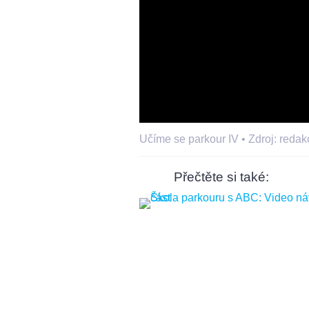
Učíme se parkour IV •
Zdroj: reda
Přečtěte si také: