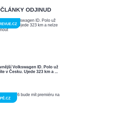
ČLÁNKY ODJINUD
REVUE.CZ
vnější Volkswagen ID. Polo už
te v Česku. Ujede 323 km a ...
PĚ.CZ