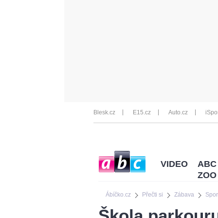
Blesk.cz
E15.cz
Auto.cz
iSpo
VIDEO
ABC
ZOO
Ábíčko.cz
Přečti si
Zábava
Spor
Škola parkouru