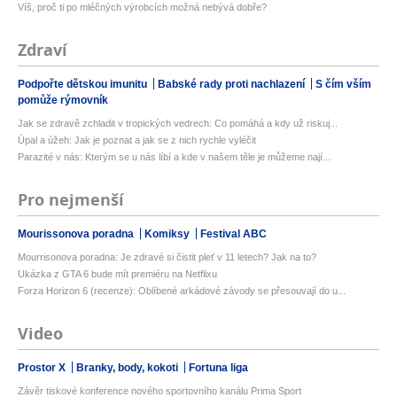
Víš, proč ti po mléčných výrobcích možná nebývá dobře?
Zdraví
Podpořte dětskou imunitu
Babské rady proti nachlazení
S čím vším
pomůže rýmovník
Jak se zdravě zchladit v tropických vedrech: Co pomáhá a kdy už riskuj...
Úpal a úžeh: Jak je poznat a jak se z nich rychle vyléčit
Parazité v nás: Kterým se u nás líbí a kde v našem těle je můžeme nají...
Pro nejmenší
Mourissonova poradna
Komiksy
Festival ABC
Mourrisonova poradna: Je zdravé si čistit pleť v 11 letech? Jak na to?
Ukázka z GTA 6 bude mít premiéru na Netflixu
Forza Horizon 6 (recenze): Oblíbené arkádové závody se přesouvají do u...
Video
Prostor X
Branky, body, kokoti
Fortuna liga
Závěr tiskové konference nového sportovního kanálu Prima Sport