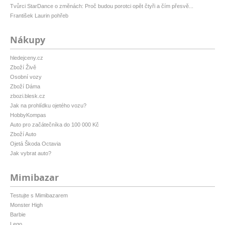
Tvůrci StarDance o změnách: Proč budou porotci opět čtyři a čím přesvě...
František Laurin pohřeb
Nákupy
hledejceny.cz
Zboží Živě
Osobní vozy
Zboží Dáma
zbozi.blesk.cz
Jak na prohlídku ojetého vozu?
HobbyKompas
Auto pro začátečníka do 100 000 Kč
Zboží Auto
Ojetá Škoda Octavia
Jak vybrat auto?
Mimibazar
Testujte s Mimibazarem
Monster High
Barbie
Lego