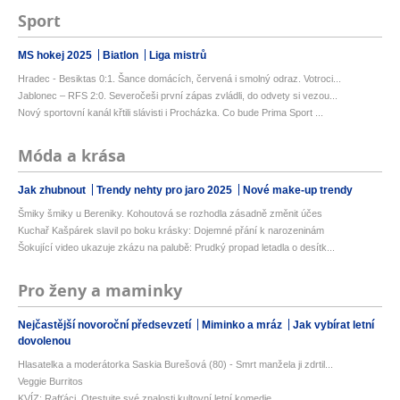
Sport
MS hokej 2025
Biatlon
Liga mistrů
Hradec - Besiktas 0:1. Šance domácích, červená i smolný odraz. Votroci...
Jablonec – RFS 2:0. Severočeši první zápas zvládli, do odvety si vezou...
Nový sportovní kanál křtili slávisti i Procházka. Co bude Prima Sport ...
Móda a krása
Jak zhubnout
Trendy nehty pro jaro 2025
Nové make-up trendy
Šmiky šmiky u Bereniky. Kohoutová se rozhodla zásadně změnit účes
Kuchař Kašpárek slavil po boku krásky: Dojemné přání k narozeninám
Šokující video ukazuje zkázu na palubě: Prudký propad letadla o desítk...
Pro ženy a maminky
Nejčastější novoroční předsevzetí
Miminko a mráz
Jak vybírat letní
dovolenou
Hlasatelka a moderátorka Saskia Burešová (80) - Smrt manžela ji zdrtil...
Veggie Burritos
KVÍZ: Rafťáci. Otestujte své znalosti kultovní letní komedie