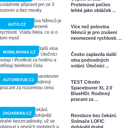
Proteinové pečivo
lehké jako obláček ...
AUTO.CZ
Více než polovina
Němců je pro zrušení
neomezené rychlosti. ...
MOBILMANIA.CZ
Česko zaplavila další
vlna podvodných
volání. Útočníci ...
AUTOREVUE.CZ
TEST Citroën
Spacetourer XL 2.0
BlueHDi: Rodinný
pracant za ...
DIGIARENA.CZ
Revoluce bez čekání.
Snímače LOFIC
dohánějí drahé ...