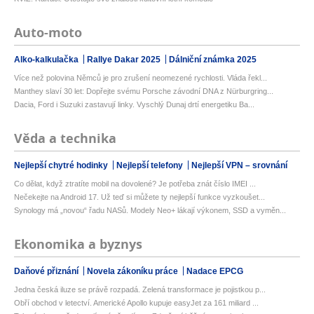
Auto-moto
Alko-kalkulačka
Rallye Dakar 2025
Dálniční známka 2025
Více než polovina Němců je pro zrušení neomezené rychlosti. Vláda řekl...
Manthey slaví 30 let: Dopřejte svému Porsche závodní DNA z Nürburgring...
Dacia, Ford i Suzuki zastavují linky. Vyschlý Dunaj drtí energetiku Ba...
Věda a technika
Nejlepší chytré hodinky
Nejlepší telefony
Nejlepší VPN – srovnání
Co dělat, když ztratíte mobil na dovolené? Je potřeba znát číslo IMEI ...
Nečekejte na Android 17. Už teď si můžete ty nejlepší funkce vyzkoušet...
Synology má „novou“ řadu NASů. Modely Neo+ lákají výkonem, SSD a vyměn...
Ekonomika a byznys
Daňové přiznání
Novela zákoníku práce
Nadace EPCG
Jedna česká iluze se právě rozpadá. Zelená transformace je pojistkou p...
Obří obchod v letectví. Americké Apollo kupuje easyJet za 161 miliard ...