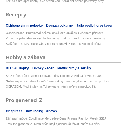
Tekuté zlato opět dostojí své přezdívce. Zdražení běžné potraviny brzy...
Recepty
Oblíbené zimní polévky
Domácí pekárny
Jídlo podle horoskopu
Oopsie bread: Proteinové pečivo lehké jako obláček zvládnete připravit...
Pozor na jedovaté cukety! Jeden jasný znak prozradí, že se jim máte vy...
Svěží letní saláty, které vás v horku neunaví: Zkuste k zelenině přida...
Hobby a zábava
BLESK Tlapky
Divoký kačer
Netflix filmy a seriály
Sraz v šest ráno. Vrchol festivalu Tóny Dolomit zazní za úsvitu ve 300...
Nízkorozpočtová dovolená? Chorvatsko jedno z nejdražších v Evropě! Lev...
OBRAZEM: Modré slzy na Tchaj-wanu mění moře v magickou říši
Pro generaci Z
#inspirace
#wellbeing
#news
Září patří módě: Co přinese Mercedes-Benz Prague Fashion Week SS27
F*ck the glasses: AI Meta brýle mají zjednodušit život, zatím ale děla...