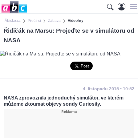
Ábíčko.cz
Přečti si
Zábava
Videohry
Řidičák na Marsu: Projeďte se v simulátoru od
NASA
4. listopadu 2015 • 10:52
NASA zprovoznila jednoduchý simulátor, ve kterém
můžeme zkoumat objevy sondy Curiosity.