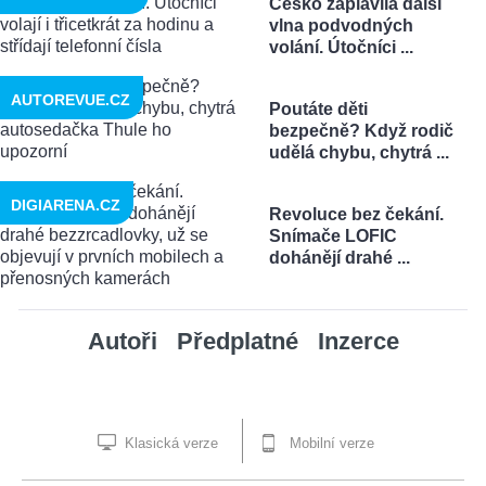
Česko zaplavila další
vlna podvodných
volání. Útočníci ...
AUTOREVUE.CZ
Poutáte děti
bezpečně? Když rodič
udělá chybu, chytrá ...
DIGIARENA.CZ
Revoluce bez čekání.
Snímače LOFIC
dohánějí drahé ...
Autoři
Předplatné
Inzerce
Klasická verze
Mobilní verze