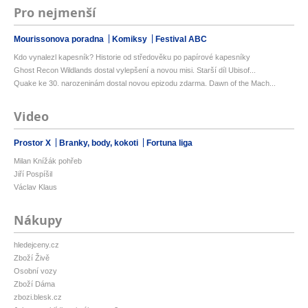
Pro nejmenší
Mourissonova poradna
Komiksy
Festival ABC
Kdo vynalezl kapesník? Historie od středověku po papírové kapesníky
Ghost Recon Wildlands dostal vylepšení a novou misi. Starší díl Ubisof...
Quake ke 30. narozeninám dostal novou epizodu zdarma. Dawn of the Mach...
Video
Prostor X
Branky, body, kokoti
Fortuna liga
Milan Knížák pohřeb
Jiří Pospíšil
Václav Klaus
Nákupy
hledejceny.cz
Zboží Živě
Osobní vozy
Zboží Dáma
zbozi.blesk.cz