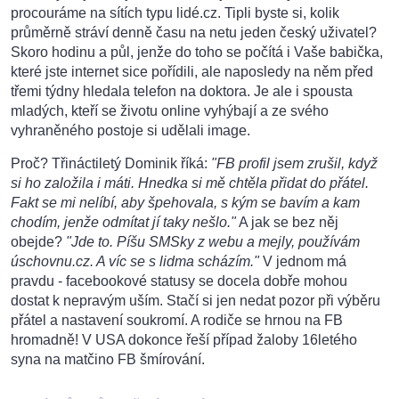
procouráme na sítích typu lidé.cz. Tipli byste si, kolik
průměrně stráví denně času na netu jeden český uživatel?
Skoro hodinu a půl, jenže do toho se počítá i Vaše babička,
které jste internet sice pořídili, ale naposledy na něm před
třemi týdny hledala telefon na doktora. Je ale i spousta
mladých, kteří se životu online vyhýbají a ze svého
vyhraněného postoje si udělali image.
Proč? Třináctiletý Dominik říká:
"FB profil jsem zrušil, když
si ho založila i máti. Hnedka si mě chtěla přidat do přátel.
Fakt se mi nelíbí, aby špehovala, s kým se bavím a kam
chodím, jenže odmítat jí taky nešlo."
A jak se bez něj
obejde?
"Jde to. Píšu SMSky z webu a mejly, používám
úschovnu.cz. A víc se s lidma scházím."
V jednom má
pravdu - facebookové statusy se docela dobře mohou
dostat k nepravým uším. Stačí si jen nedat pozor při výběru
přátel a nastavení soukromí. A rodiče se hrnou na FB
hromadně! V USA dokonce řeší případ žaloby 16letého
syna na matčino FB šmírování.