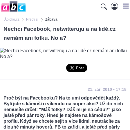
Ábíčko.cz
Přečti si
Zábava
Nechci Facebook, netwitteruju a na lidé.cz
nemám ani fotku. No a?
21. září 2010 • 17:18
Proč být na Facebooku? Na to umí odpovědět každý.
Byli jste s kámoši o víkendu na super akci? Už do nich
nemusíte drčet: "Máš fotky? Dáš mi je na cédu?" jako
ještě před pár roky. Hned je najdete na kámošově
profilu. Když se chcete sejít s více lidmi, neutrácíte za
dlouhé minuty hovorů. FB to zařídí, a ještě před párty