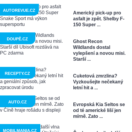
AUTOREVUE.CZ
Americký pick-up pro
asfalt je zpět. Shelby F-
150 Super ...
DOUPĚ.CZ
Ghost Recon
Wildlands dostal
vylepšení a novou misi.
Starší ...
RECEPTY.CZ
Cuketová zmrzlina?
Vyzkoušejte nečekaný
letní hit a ...
AUTO.CZ
Evropská Kia Seltos se
od té americké liší jen
mírně. Zato ...
MOBILMANIA.CZ