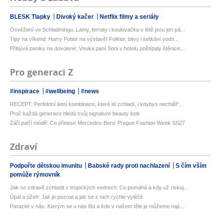
BLESK Tlapky
Divoký kačer
Netflix filmy a seriály
Osvěžení ve Schladmingu: Lamy, ferraty i koulovačka v létě jsou jen pá...
Tipy na víkend: Harry Potter na výstavě! Folklor, bitvy i setkání vodn...
Přibývá paniky na dovolené: Vnuka paní Soni v hotelu poštípaly štěnice...
Pro generaci Z
#inspirace
#wellbeing
#news
RECEPT: Perfektní letní kombinace, které tě zchladí, i kdybys nechtěl*...
Proč každá generace hledá svůj signature beauty look
Září patří módě: Co přinese Mercedes-Benz Prague Fashion Week SS27
Zdraví
Podpořte dětskou imunitu
Babské rady proti nachlazení
S čím vším
pomůže rýmovník
Jak se zdravě zchladit v tropických vedrech: Co pomáhá a kdy už riskuj...
Úpal a úžeh: Jak je poznat a jak se z nich rychle vyléčit
Parazité v nás: Kterým se u nás líbí a kde v našem těle je můžeme nají...