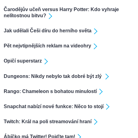
Čarodějův učeň versus Harry Potter: Kdo vyhraje
nelítostnou bitvu?
Jak udělali Češi díru do herního světa
Pět nejvtipnějších reklam na videohry
Opičí superstarz
Dungeons: Nikdy nebylo tak dobré být zlý
Rango: Chameleon s bohatou minulostí
Snapchat nabízí nové funkce: Něco to stojí
Twitch: Král na poli streamování hraní
Ábíčko má Twitter! Pojďte tam!