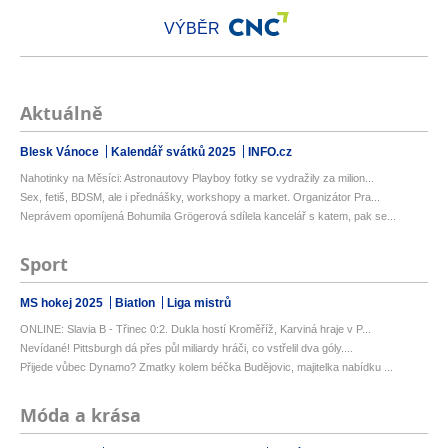
VÝBĚR
Aktuálně
Blesk Vánoce
Kalendář svátků 2025
INFO.cz
Nahotinky na Měsíci: Astronautovy Playboy fotky se vydražily za milion...
Sex, fetiš, BDSM, ale i přednášky, workshopy a market. Organizátor Pra...
Neprávem opomíjená Bohumila Grögerová sdílela kancelář s katem, pak se...
Sport
MS hokej 2025
Biatlon
Liga mistrů
ONLINE: Slavia B - Třinec 0:2. Dukla hostí Kroměříž, Karviná hraje v P...
Nevídané! Pittsburgh dá přes půl miliardy hráči, co vstřelil dva góly....
Přijede vůbec Dynamo? Zmatky kolem béčka Budějovic, majitelka nabídku ...
Móda a krása