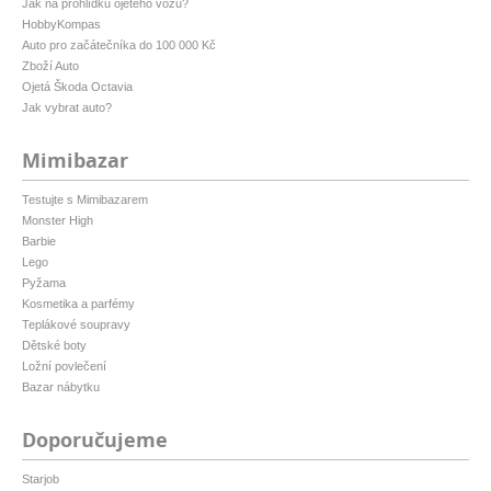
Jak na prohlídku ojetého vozu?
HobbyKompas
Auto pro začátečníka do 100 000 Kč
Zboží Auto
Ojetá Škoda Octavia
Jak vybrat auto?
Mimibazar
Testujte s Mimibazarem
Monster High
Barbie
Lego
Pyžama
Kosmetika a parfémy
Teplákové soupravy
Dětské boty
Ložní povlečení
Bazar nábytku
Doporučujeme
Starjob