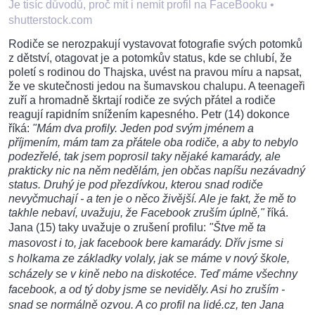
Je tisíc důvodů, proč mít i nemít profil na FaceBooku
•
shutterstock.com
Rodiče se nerozpakují vystavovat fotografie svých potomků
z dětství, otagovat je a potomkův status, kde se chlubí, že
poletí s rodinou do Thajska, uvést na pravou míru a napsat,
že ve skutečnosti jedou na šumavskou chalupu. A teenageři
zuří a hromadně škrtají rodiče ze svých přátel a rodiče
reagují rapidním snížením kapesného. Petr (14) dokonce
říká:
"Mám dva profily. Jeden pod svým jménem a
příjmením, mám tam za přátele oba rodiče, a aby to nebylo
podezřelé, tak jsem poprosil taky nějaké kamarády, ale
prakticky nic na něm nedělám, jen občas napíšu nezávadný
status. Druhý je pod přezdívkou, kterou snad rodiče
nevyčmuchají - a ten je o něco živější. Ale je fakt, že mě to
takhle nebaví, uvažuju, že Facebook zruším úplně,"
říká.
Jana (15) taky uvažuje o zrušení profilu:
"Štve mě ta
masovost i to, jak facebook bere kamarády. Dřív jsme si
s holkama ze základky volaly, jak se máme v nový škole,
scházely se v kině nebo na diskotéce. Teď máme všechny
facebook, a od tý doby jsme se neviděly. Asi ho zruším -
snad se normálně ozvou. A co profil na lidé.cz, ten Jana