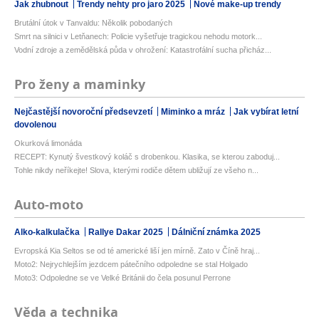
Jak zhubnout
Trendy nehty pro jaro 2025
Nové make-up trendy
Brutální útok v Tanvaldu: Několik pobodaných
Smrt na silnici v Letňanech: Policie vyšetřuje tragickou nehodu motork...
Vodní zdroje a zemědělská půda v ohrožení: Katastrofální sucha přicház...
Pro ženy a maminky
Nejčastější novoroční předsevzetí
Miminko a mráz
Jak vybírat letní
dovolenou
Okurková limonáda
RECEPT: Kynutý švestkový koláč s drobenkou. Klasika, se kterou zaboduj...
Tohle nikdy neříkejte! Slova, kterými rodiče dětem ubližují ze všeho n...
Auto-moto
Alko-kalkulačka
Rallye Dakar 2025
Dálniční známka 2025
Evropská Kia Seltos se od té americké liší jen mírně. Zato v Číně hraj...
Moto2: Nejrychlejším jezdcem pátečního odpoledne se stal Holgado
Moto3: Odpoledne se ve Velké Británii do čela posunul Perrone
Věda a technika