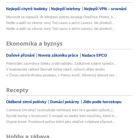
Nejlepší chytré hodinky
Nejlepší telefony
Nejlepší VPN – srovnání
Microsoft se nepoučil. Ve Windows potichu instaluje OneDrive Photos, k...
Netflix a další na víkend: nový Ted Lasso a akční Lioness. Ale předevš...
Netflix a další na víkend: nový Ted Lasso a akční Lioness. Ale předevš...
Ekonomika a byznys
Daňové přiznání
Novela zákoníku práce
Nadace EPCG
Potenciální zachránce Soleku zrušil nabídku. Zadlužené solární společn...
V bratislavské rafinerii Slovnaft hořela nádrž, výbuch otřásl okolím
V Česku otevřel třicátou prodejnu, v Polsku končí. Německý diskont nez...
Recepty
Oblíbené zimní polévky
Domácí pekárny
Jídlo podle horoskopu
Cuketová zmrzlina? Vyzkoušejte nečekaný letní hit a geniální způsob, j...
Rychlé buchty s broskvemi: 5 receptů na sladké letní moučníky, které m...
Oopsie bread: Proteinové pečivo lehké jako obláček zvládnete připravit...
Hobby a zábava