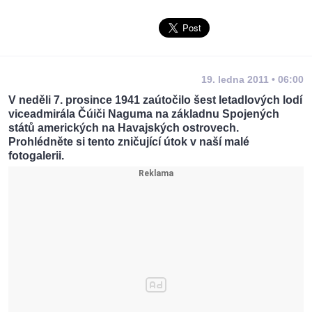
19. ledna 2011 • 06:00
V neděli 7. prosince 1941 zaútočilo šest letadlových lodí
viceadmirála Čúiči Naguma na základnu Spojených
států amerických na Havajských ostrovech.
Prohlédněte si tento zničující útok v naší malé
fotogalerii.