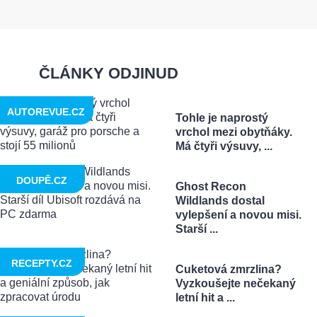
ČLÁNKY ODJINUD
AUTOREVUE.CZ
Tohle je naprostý
vrchol mezi obytňáky.
Má čtyři výsuvy, ...
DOUPĚ.CZ
Ghost Recon
Wildlands dostal
vylepšení a novou misi.
Starší ...
RECEPTY.CZ
Cuketová zmrzlina?
Vyzkoušejte nečekaný
letní hit a ...