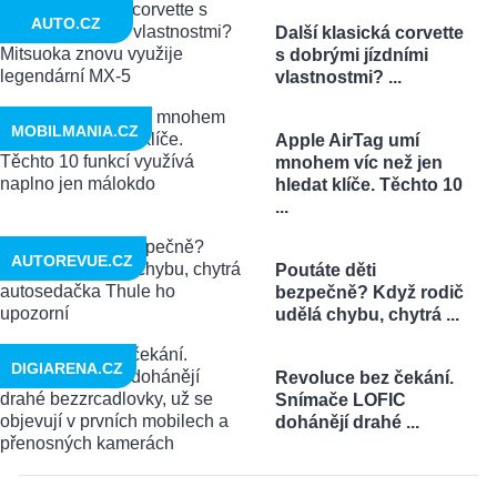
AUTO.CZ
Další klasická corvette
s dobrými jízdními
vlastnostmi? ...
MOBILMANIA.CZ
Apple AirTag umí
mnohem víc než jen
hledat klíče. Těchto 10
...
AUTOREVUE.CZ
Poutáte děti
bezpečně? Když rodič
udělá chybu, chytrá ...
DIGIARENA.CZ
Revoluce bez čekání.
Snímače LOFIC
dohánějí drahé ...