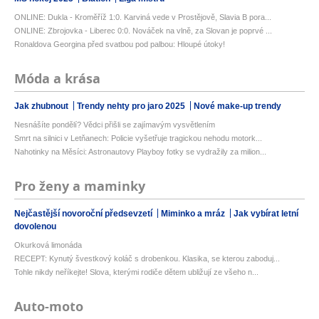
ONLINE: Dukla - Kroměříž 1:0. Karviná vede v Prostějově, Slavia B pora...
ONLINE: Zbrojovka - Liberec 0:0. Nováček na vlně, za Slovan je poprvé ...
Ronaldova Georgina před svatbou pod palbou: Hloupé útoky!
Móda a krása
Jak zhubnout
Trendy nehty pro jaro 2025
Nové make-up trendy
Nesnášíte pondělí? Vědci přišli se zajímavým vysvětlením
Smrt na silnici v Letňanech: Policie vyšetřuje tragickou nehodu motork...
Nahotinky na Měsíci: Astronautovy Playboy fotky se vydražily za milion...
Pro ženy a maminky
Nejčastější novoroční předsevzetí
Miminko a mráz
Jak vybírat letní
dovolenou
Okurková limonáda
RECEPT: Kynutý švestkový koláč s drobenkou. Klasika, se kterou zaboduj...
Tohle nikdy neříkejte! Slova, kterými rodiče dětem ubližují ze všeho n...
Auto-moto