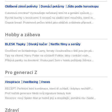
Oblíbené zimní polévky
Domácí pekárny
Jídlo podle horoskopu
Cuketová zmrzlina? Vyzkoušejte nečekaný letní hit a geniální způsob, j...
Rychlé buchty s broskvemi: 5 receptů na sladké letní moučníky, které m...
Oopsie bread: Proteinové pečivo lehké jako obláček zvládnete připravit...
Hobby a zábava
BLESK Tlapky
Divoký kačer
Netflix filmy a seriály
Osvěžení ve Schladmingu: Lamy, ferraty i koulovačka v létě jsou jen pá...
Tipy na víkend: Harry Potter na výstavě! Folklor, bitvy i setkání vodn...
Přibývá paniky na dovolené: Vnuka paní Soni v hotelu poštípaly štěnice...
Pro generaci Z
#inspirace
#wellbeing
#news
RECEPT: Perfektní letní kombinace, které tě zchladí, i kdybys nechtěl*...
Proč každá generace hledá svůj signature beauty look
Recenze: nový Spider-Man je hodně jiný a dospělejší, pomáhá mu i Sadie...
Zdraví