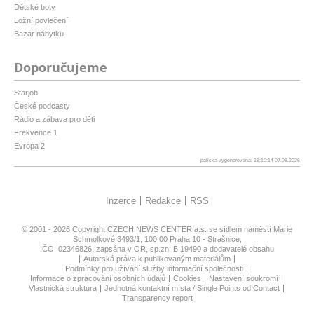
Dětské boty
Ložní povlečení
Bazar nábytku
Doporučujeme
Starjob
České podcasty
Rádio a zábava pro děti
Frekvence 1
Evropa 2
patička vygenerovaná: 19:10:14 07.08.2026
Inzerce
Redakce
RSS
© 2001 - 2026 Copyright
CZECH NEWS CENTER a.s.
se sídlem náměstí Marie
Schmolkové 3493/1, 100 00 Praha 10 - Strašnice,
IČO: 02346826, zapsána v OR, sp.zn. B 19490 a dodavatelé obsahu
Autorská práva k publikovaným materiálům
Podmínky pro užívání služby informační společnosti
Informace o zpracování osobních údajů
Cookies
Nastavení soukromí
Vlastnická struktura
Jednotná kontaktní místa / Single Points od Contact
Transparency report