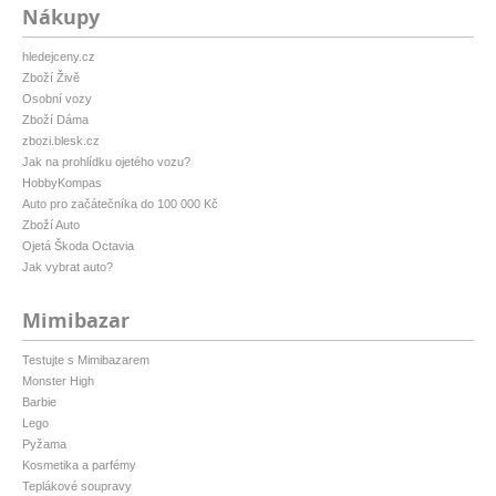
Nákupy
hledejceny.cz
Zboží Živě
Osobní vozy
Zboží Dáma
zbozi.blesk.cz
Jak na prohlídku ojetého vozu?
HobbyKompas
Auto pro začátečníka do 100 000 Kč
Zboží Auto
Ojetá Škoda Octavia
Jak vybrat auto?
Mimibazar
Testujte s Mimibazarem
Monster High
Barbie
Lego
Pyžama
Kosmetika a parfémy
Teplákové soupravy