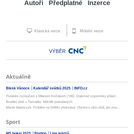
Autoři
Předplatné
Inzerce
Klasická verze
Mobilní verze
VÝBĚR
Aktuálně
Blesk Vánoce
Kalendář svátků 2025
INFO.cz
Poslední rozloučení s Milanem Knížákem (†86): Dojemné vzpomínky přátel...
Brutální útok v Tanvaldu: Několik pobodaných
Marek Adamczyk: Problém na DAMU přetrvává. Všichni o něm vědí, jen moc...
Sport
MS hokej 2025
Biatlon
Liga mistrů