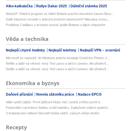
Alko-kalkulačka
Rallye Dakar 2025
Dálniční známka 2025
MotoGP: Páteční program ve Velké Británii uzavřel rekordním časem Bezz...
Další klasická corvette s dobrými jízdními vlastnostmi? Mitsuoka znovu...
Problémy Cadillacu s brzdami souvisí podle Bottase s jejich chlazením
Věda a technika
Nejlepší chytré hodinky
Nejlepší telefony
Nejlepší VPN – srovnání
Microsoft se nepoučil. Ve Windows potichu instaluje OneDrive Photos, k...
Netflix a další na víkend: nový Ted Lasso a akční Lioness. Ale předevš...
Netflix a další na víkend: nový Ted Lasso a akční Lioness. Ale předevš...
Ekonomika a byznys
Daňové přiznání
Novela zákoníku práce
Nadace EPCG
Itálie vyklízí pláže. První plážové kluby mizí, turisté změnu pocítí b...
Potenciální zachránce Soleku zrušil nabídku. Zadlužené solární společn...
V bratislavské rafinerii Slovnaft hořela nádrž, výbuch otřásl okolím
Recepty