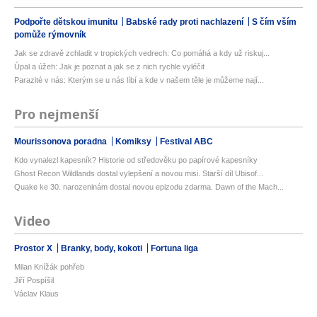
Podpořte dětskou imunitu
Babské rady proti nachlazení
S čím vším
pomůže rýmovník
Jak se zdravě zchladit v tropických vedrech: Co pomáhá a kdy už riskuj...
Úpal a úžeh: Jak je poznat a jak se z nich rychle vyléčit
Parazité v nás: Kterým se u nás líbí a kde v našem těle je můžeme nají...
Pro nejmenší
Mourissonova poradna
Komiksy
Festival ABC
Kdo vynalezl kapesník? Historie od středověku po papírové kapesníky
Ghost Recon Wildlands dostal vylepšení a novou misi. Starší díl Ubisof...
Quake ke 30. narozeninám dostal novou epizodu zdarma. Dawn of the Mach...
Video
Prostor X
Branky, body, kokoti
Fortuna liga
Milan Knížák pohřeb
Jiří Pospíšil
Václav Klaus