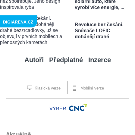
solární auto, které
vyrobí více energie, ...
DIGIARENA.CZ
Revoluce bez čekání.
Snímače LOFIC
dohánějí drahé ...
Autoři
Předplatné
Inzerce
Klasická verze
Mobilní verze
VÝBĚR
Aktuálně