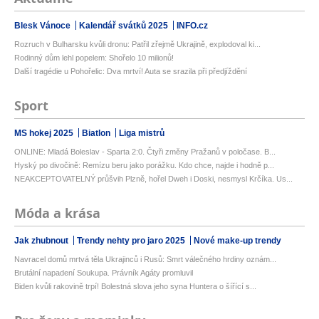
Blesk Vánoce
Kalendář svátků 2025
INFO.cz
Rozruch v Bulharsku kvůli dronu: Patřil zřejmě Ukrajině, explodoval ki...
Rodinný dům lehl popelem: Shořelo 10 milionů!
Další tragédie u Pohořelic: Dva mrtví! Auta se srazila při předjíždění
Sport
MS hokej 2025
Biatlon
Liga mistrů
ONLINE: Mladá Boleslav - Sparta 2:0. Čtyři změny Pražanů v poločase. B...
Hyský po divočině: Remízu beru jako porážku. Kdo chce, najde i hodně p...
NEAKCEPTOVATELNÝ průšvih Plzně, hořel Dweh i Doski, nesmysl Krčíka. Us...
Móda a krása
Jak zhubnout
Trendy nehty pro jaro 2025
Nové make-up trendy
Navracel domů mrtvá těla Ukrajinců i Rusů: Smrt válečného hrdiny oznám...
Brutální napadení Soukupa. Právník Agáty promluvil
Biden kvůli rakovině trpí! Bolestná slova jeho syna Huntera o šířící s...