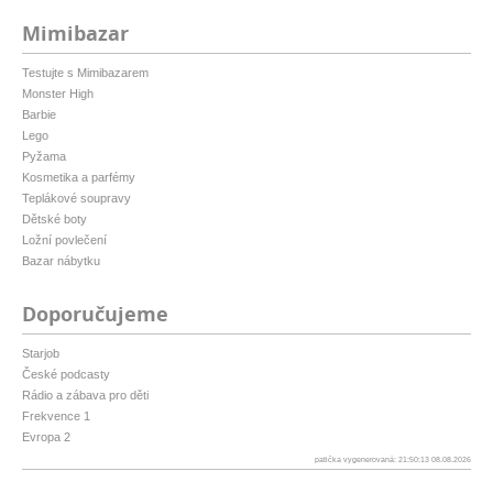
Mimibazar
Testujte s Mimibazarem
Monster High
Barbie
Lego
Pyžama
Kosmetika a parfémy
Teplákové soupravy
Dětské boty
Ložní povlečení
Bazar nábytku
Doporučujeme
Starjob
České podcasty
Rádio a zábava pro děti
Frekvence 1
Evropa 2
patička vygenerovaná: 21:50:13 08.08.2026