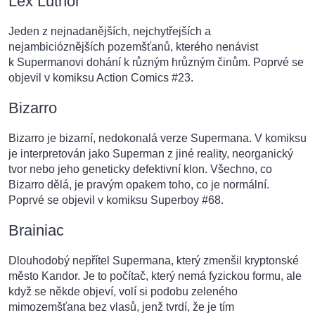
Lex Luthor
Jeden z nejnadanějších, nejchytřejších a
nejambicióznějších pozemšťanů, kterého nenávist
k Supermanovi dohání k různým hrůzným činům. Poprvé se
objevil v komiksu Action Comics #23.
Bizarro
Bizarro je bizarní, nedokonalá verze Supermana. V komiksu
je interpretován jako Superman z jiné reality, neorganický
tvor nebo jeho geneticky defektivní klon. Všechno, co
Bizarro dělá, je pravým opakem toho, co je normální.
Poprvé se objevil v komiksu Superboy #68.
Brainiac
Dlouhodobý nepřítel Supermana, který zmenšil kryptonské
město Kandor. Je to počítač, který nemá fyzickou formu, ale
když se někde objeví, volí si podobu zeleného
mimozemšťana bez vlasů, jenž tvrdí, že je tím