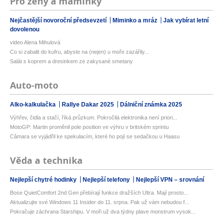
Pro ženy a maminky
Nejčastější novoroční předsevzetí
Miminko a mráz
Jak vybírat letní
dovolenou
video Alena Mihulová
Co si zabalit do kufru, abyste na (nejen) u moře zazářily...
Salát s koprem a dresinkem ze zakysané smetany
Auto-moto
Alko-kalkulačka
Rallye Dakar 2025
Dálniční známka 2025
Výhřev, čidla a stačí, říká průzkum. Pokročilá elektronika není priori...
MotoGP: Martin proměnil pole position ve výhru v britském sprintu
Câmara se vyjádřil ke spekulacím, které ho pojí se sedačkou u Haasu
Věda a technika
Nejlepší chytré hodinky
Nejlepší telefony
Nejlepší VPN – srovnání
Bose QuietComfort 2nd Gen přebírají funkce dražších Ultra. Mají prosto...
Aktualizujte své Windows 11 Insider do 11. srpna. Pak už vám nebudou f...
Pokračuje záchrana Starshipu. V moři už dva týdny plave monstrum vysok...