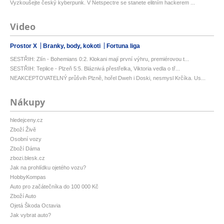
Vyzkoušejte český kyberpunk. V Netspectre se stanete elitním hackerem ...
Video
Prostor X
Branky, body, kokoti
Fortuna liga
SESTŘIH: Zlín - Bohemians 0:2. Klokani mají první výhru, premiérovou t...
SESTŘIH: Teplice - Plzeň 5:5. Bláznivá přestřelka, Viktoria vedla o tř...
NEAKCEPTOVATELNÝ průšvih Plzně, hořel Dweh i Doski, nesmysl Krčíka. Us...
Nákupy
hledejceny.cz
Zboží Živě
Osobní vozy
Zboží Dáma
zbozi.blesk.cz
Jak na prohlídku ojetého vozu?
HobbyKompas
Auto pro začátečníka do 100 000 Kč
Zboží Auto
Ojetá Škoda Octavia
Jak vybrat auto?