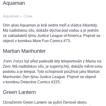
Aquaman
Aquaman
•
Crew
Orin alias Aquaman je král sedmi moří a vládce Atlantidy.
Má nadlidskou sílu, dokáže dýchat pod vodou a je jedním
ze zakladatelů týmu Justice League of America. Poprvé se
objevil v komiksu More Fun Comics #73.
Martian Manhunter
J'onn J'onzz byl před padesáti lety teleportován z Marsu na
Zem. Má nadlidskou sílu, je superrychlý, dokáže měnit svou
podobu a je telepat. Tyto schopnosti používal jako Martian
Manhunter, člen týmu Justice League. Poprvé se objevil
v komiksu Detective Comics #225.
Green Lantern
Označením Green Lantern se pyšní členové sboru