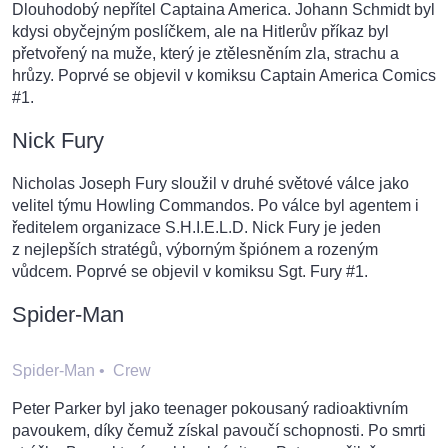
Dlouhodobý nepřítel Captaina America. Johann Schmidt byl
kdysi obyčejným poslíčkem, ale na Hitlerův příkaz byl
přetvořený na muže, který je ztělesněním zla, strachu a
hrůzy. Poprvé se objevil v komiksu Captain America Comics
#1.
Nick Fury
Nicholas Joseph Fury sloužil v druhé světové válce jako
velitel týmu Howling Commandos. Po válce byl agentem i
ředitelem organizace S.H.I.E.L.D. Nick Fury je jeden
z nejlepších stratégů, výborným špiónem a rozeným
vůdcem. Poprvé se objevil v komiksu Sgt. Fury #1.
Spider-Man
Spider-Man
•
Crew
Peter Parker byl jako teenager pokousaný radioaktivním
pavoukem, díky čemuž získal pavoučí schopnosti. Po smrti