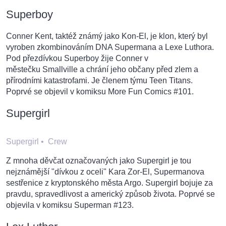
Superboy
Conner Kent, taktéž známý jako Kon-El, je klon, který byl
vyroben zkombinováním DNA Supermana a Lexe Luthora.
Pod přezdívkou Superboy žije Conner v
městečku Smallville a chrání jeho občany před zlem a
přírodními katastrofami. Je členem týmu Teen Titans.
Poprvé se objevil v komiksu More Fun Comics #101.
Supergirl
Supergirl
•
Crew
Z mnoha děvčat označovaných jako Supergirl je tou
nejznámější "dívkou z oceli" Kara Zor-El, Supermanova
sestřenice z kryptonského města Argo. Supergirl bojuje za
pravdu, spravedlivost a americký způsob života. Poprvé se
objevila v komiksu Superman #123.