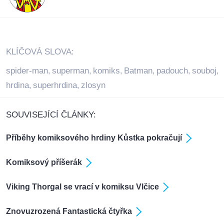
KLÍČOVÁ SLOVA:
spider-man
superman
komiks
Batman
padouch
souboj
,
,
,
,
,
,
hrdina
superhrdina
zlosyn
,
,
SOUVISEJÍCÍ ČLÁNKY:
Příběhy komiksového hrdiny Kůstka pokračují
Komiksový příšerák
Viking Thorgal se vrací v komiksu Vlčice
Znovuzrozená Fantastická čtyřka