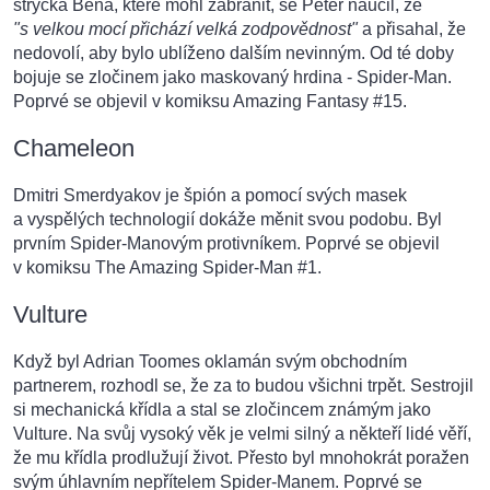
strýčka Bena, které mohl zabránit, se Peter naučil, že
"s velkou mocí přichází velká zodpovědnost"
a přisahal, že
nedovolí, aby bylo ublíženo dalším nevinným. Od té doby
bojuje se zločinem jako maskovaný hrdina - Spider-Man.
Poprvé se objevil v komiksu Amazing Fantasy #15.
Chameleon
Dmitri Smerdyakov je špión a pomocí svých masek
a vyspělých technologií dokáže měnit svou podobu. Byl
prvním Spider-Manovým protivníkem. Poprvé se objevil
v komiksu The Amazing Spider-Man #1.
Vulture
Když byl Adrian Toomes oklamán svým obchodním
partnerem, rozhodl se, že za to budou všichni trpět. Sestrojil
si mechanická křídla a stal se zločincem známým jako
Vulture. Na svůj vysoký věk je velmi silný a někteří lidé věří,
že mu křídla prodlužují život. Přesto byl mnohokrát poražen
svým úhlavním nepřítelem Spider-Manem. Poprvé se