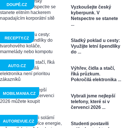
DOUPĚ.CZ
Vyzkoušejte český
kyberpunk. V
Netspectre se stanete
...
RECEPTY.CZ
Sladký poklad u cesty:
Využijte letní špendlíky
do ...
AUTO.CZ
Výhřev, čidla a stačí,
říká průzkum.
Pokročilá elektronika ...
MOBILMANIA.CZ
Vybrali jsme nejlepší
telefony, které si v
červenci 2026 ...
AUTOREVUE.CZ
Studenti postavili