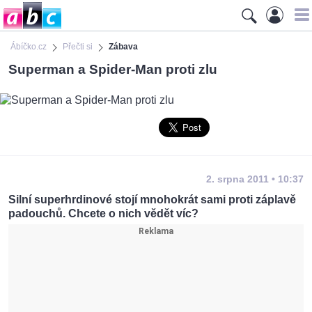
Ábíčko.cz
Přečti si
Zábava
Superman a Spider-Man proti zlu
2. srpna 2011 • 10:37
Silní superhrdinové stojí mnohokrát sami proti záplavě
padouchů. Chcete o nich vědět víc?