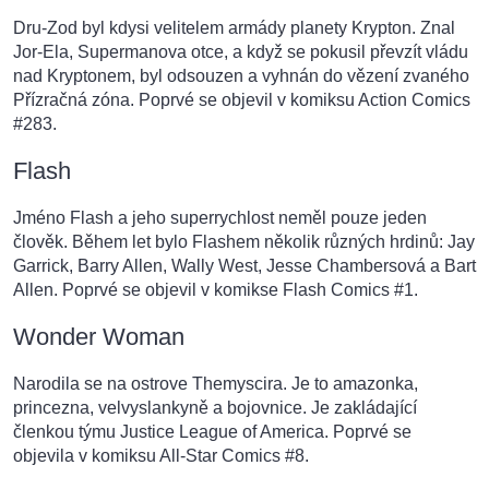
Dru-Zod byl kdysi velitelem armády planety Krypton. Znal
Jor-Ela, Supermanova otce, a když se pokusil převzít vládu
nad Kryptonem, byl odsouzen a vyhnán do vězení zvaného
Přízračná zóna. Poprvé se objevil v komiksu Action Comics
#283.
Flash
Jméno Flash a jeho superrychlost neměl pouze jeden
člověk. Během let bylo Flashem několik různých hrdinů: Jay
Garrick, Barry Allen, Wally West, Jesse Chambersová a Bart
Allen. Poprvé se objevil v komikse Flash Comics #1.
Wonder Woman
Narodila se na ostrove Themyscira. Je to amazonka,
princezna, velvyslankyně a bojovnice. Je zakládající
členkou týmu Justice League of America. Poprvé se
objevila v komiksu All-Star Comics #8.