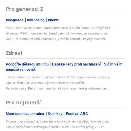
Pro generaci Z
#inspirace
#wellbeing
#news
Pop Culture Wrap: Ariana Grande promluvila o svém ústupu z veřejného ž...
Alt news: MGK v tom zas lítá, Jared Leto byl obviněný ze sexuálního ob...
RECEPT: Perfektní letní kombinace, které tě zchladí, i kdybys nechtěl*...
Zdraví
Podpořte dětskou imunitu
Babské rady proti nachlazení
S čím vším
pomůže rýmovník
Jak se zdravě zchladit v tropických vedrech: Co pomáhá a kdy už riskuj...
Úpal a úžeh: Jak je poznat a jak se z nich rychle vyléčit
Parazité v nás: Kterým se u nás líbí a kde v našem těle je můžeme nají...
Pro nejmenší
Mourissonova poradna
Komiksy
Festival ABC
Mourrisonova poradna: Jsem líná a nic se mi nechce dělat: Kdy jde o ún...
Česká společnost ornitologická slaví 100 let: Jak chrání ptáky v ČR?