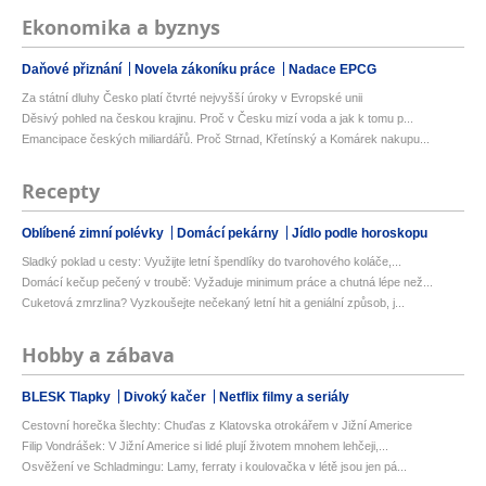
Ekonomika a byznys
Daňové přiznání
Novela zákoníku práce
Nadace EPCG
Za státní dluhy Česko platí čtvrté nejvyšší úroky v Evropské unii
Děsivý pohled na českou krajinu. Proč v Česku mizí voda a jak k tomu p...
Emancipace českých miliardářů. Proč Strnad, Křetínský a Komárek nakupu...
Recepty
Oblíbené zimní polévky
Domácí pekárny
Jídlo podle horoskopu
Sladký poklad u cesty: Využijte letní špendlíky do tvarohového koláče,...
Domácí kečup pečený v troubě: Vyžaduje minimum práce a chutná lépe než...
Cuketová zmrzlina? Vyzkoušejte nečekaný letní hit a geniální způsob, j...
Hobby a zábava
BLESK Tlapky
Divoký kačer
Netflix filmy a seriály
Cestovní horečka šlechty: Chuďas z Klatovska otrokářem v Jižní Americe
Filip Vondrášek: V Jižní Americe si lidé plují životem mnohem lehčeji,...
Osvěžení ve Schladmingu: Lamy, ferraty i koulovačka v létě jsou jen pá...