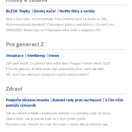
BLESK Tlapky
Divoký kačer
Netflix filmy a seriály
Sraz v šest ráno. Vrchol festivalu Tóny Dolomit zazní za úsvitu ve 300...
Nízkorozpočtová dovolená? Chorvatsko jedno z nejdražších v Evropě! Lev...
OBRAZEM: Modré slzy na Tchaj-wanu mění moře v magickou říši
Pro generaci Z
#inspirace
#wellbeing
#news
Září patří módě: Co přinese Mercedes-Benz Prague Fashion Week SS27
F*ck the glasses: AI Meta brýle mají zjednodušit život, zatím ale děla...
Víš, proč ti po mléčných výrobcích možná nebývá dobře?
Zdraví
Podpořte dětskou imunitu
Babské rady proti nachlazení
S čím vším
pomůže rýmovník
Jak se zdravě zchladit v tropických vedrech: Co pomáhá a kdy už riskuj...
Úpal a úžeh: Jak je poznat a jak se z nich rychle vyléčit
Parazité v nás: Kterým se u nás líbí a kde v našem těle je můžeme nají...