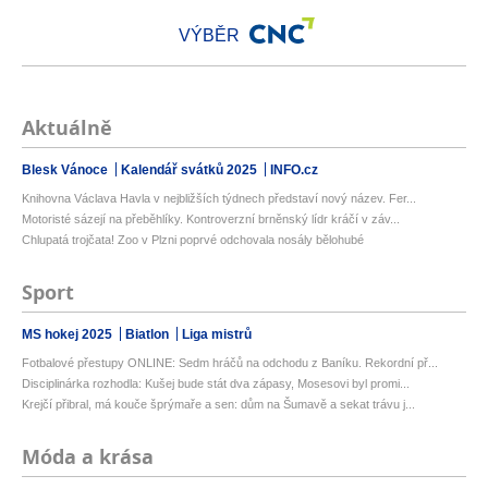
VÝBĚR
Aktuálně
Blesk Vánoce
Kalendář svátků 2025
INFO.cz
Knihovna Václava Havla v nejbližších týdnech představí nový název. Fer...
Motoristé sázejí na přeběhlíky. Kontroverzní brněnský lídr kráčí v záv...
Chlupatá trojčata! Zoo v Plzni poprvé odchovala nosály bělohubé
Sport
MS hokej 2025
Biatlon
Liga mistrů
Fotbalové přestupy ONLINE: Sedm hráčů na odchodu z Baníku. Rekordní př...
Disciplinárka rozhodla: Kušej bude stát dva zápasy, Mosesovi byl promi...
Krejčí přibral, má kouče šprýmaře a sen: dům na Šumavě a sekat trávu j...
Móda a krása