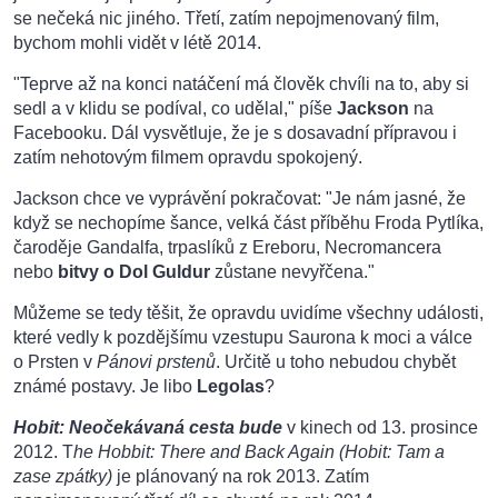
se nečeká nic jiného. Třetí, zatím nepojmenovaný film,
bychom mohli vidět v létě 2014.
"Teprve až na konci natáčení má člověk chvíli na to, aby si
sedl a v klidu se podíval, co udělal," píše
Jackson
na
Facebooku. Dál vysvětluje, že je s dosavadní přípravou i
zatím nehotovým filmem opravdu spokojený.
Jackson chce ve vyprávění pokračovat: "Je nám jasné, že
když se nechopíme šance, velká část příběhu Froda Pytlíka,
čaroděje Gandalfa, trpaslíků z Ereboru, Necromancera
nebo
bitvy o Dol Guldur
zůstane nevyřčena."
Můžeme se tedy těšit, že opravdu uvidíme všechny události,
které vedly k pozdějšímu vzestupu Saurona k moci a válce
o Prsten v
Pánovi prstenů
. Určitě u toho nebudou chybět
známé postavy. Je libo
Legolas
?
Hobit: Neočekávaná cesta bude
v kinech od 13. prosince
2012. T
he Hobbit: There and Back Again (Hobit: Tam a
zase zpátky)
je plánovaný na rok 2013. Zatím