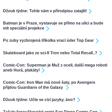
Džouk týdne: Tohle vám v přírodpisu zatajili!
Batman je v Praze, vystavuje se přímo na ulici a bude
mít speciální projekce
Po zuby vyzbrojená tříkolka vrací úder Top Gear
Skateboard jako ze sci-fi Tron nebo Total Recall..?
Comic-Con: Superman je Muž z oceli, další mega roboti
aneb Hurá, plakáty!
Comic-Con: Iron Man má nové šaty, po Avengers
přijdou Guardians of the Galaxy
Džouk týdne: Učte se cizí jazyky, áno?
Začaly fanouškovské orgie San Diego Comic-Con