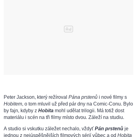
Peter Jackson, který režíroval
Pána prstenů
i nové filmy s
Hobitem
, o tom mluvil už před pár dny na Comic-Conu. Bylo
by fajn, kdyby z
Hobita
mohl udělat trilogii. Má totiž dost
materiálu i scén na tři filmy místo dvou. Záleží na studiu.
A studio si vskutku záležet nechalo, vždyť
Pán prstenů
je
jednou z nejúspěšnějších filmových sérií vůbec a od
Hobita