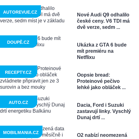
AUTOREVUE.CZ
Nové Audi Q9 odhalilo
české ceny. V6 TDI má
dvě verze, sedm ...
DOUPĚ.CZ
Ukázka z GTA 6 bude
mít premiéru na
Netflixu
RECEPTY.CZ
Oopsie bread:
Proteinové pečivo
lehké jako obláček ...
AUTO.CZ
Dacia, Ford i Suzuki
zastavují linky. Vyschlý
Dunaj drtí ...
MOBILMANIA.CZ
O2 nabízí neomezená