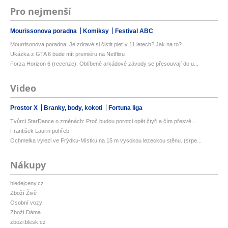
Pro nejmenší
Mourissonova poradna
Komiksy
Festival ABC
Mourrisonova poradna: Je zdravé si čistit pleť v 11 letech? Jak na to?
Ukázka z GTA 6 bude mít premiéru na Netflixu
Forza Horizon 6 (recenze): Oblíbené arkádové závody se přesouvají do u...
Video
Prostor X
Branky, body, kokoti
Fortuna liga
Tvůrci StarDance o změnách: Proč budou porotci opět čtyři a čím přesvě...
František Laurin pohřeb
Ochmelka vylezl ve Frýdku-Místku na 15 m vysokou lezeckou stěnu. (srpe...
Nákupy
hledejceny.cz
Zboží Živě
Osobní vozy
Zboží Dáma
zbozi.blesk.cz