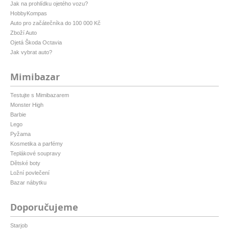
Jak na prohlídku ojetého vozu?
HobbyKompas
Auto pro začátečníka do 100 000 Kč
Zboží Auto
Ojetá Škoda Octavia
Jak vybrat auto?
Mimibazar
Testujte s Mimibazarem
Monster High
Barbie
Lego
Pyžama
Kosmetika a parfémy
Teplákové soupravy
Dětské boty
Ložní povlečení
Bazar nábytku
Doporučujeme
Starjob