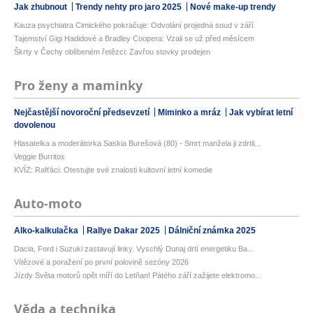
Jak zhubnout
Trendy nehty pro jaro 2025
Nové make-up trendy
Kauza psychiatra Cimického pokračuje: Odvolání projedná soud v září
Tajemství Gigi Hadidové a Bradley Coopera: Vzali se už před měsícem
Škrty v Čechy oblíbeném řetězci: Zavřou stovky prodejen
Pro ženy a maminky
Nejčastější novoroční předsevzetí
Miminko a mráz
Jak vybírat letní
dovolenou
Hlasatelka a moderátorka Saskia Burešová (80) - Smrt manžela ji zdrtil...
Veggie Burritos
KVÍZ: Rafťáci. Otestujte své znalosti kultovní letní komedie
Auto-moto
Alko-kalkulačka
Rallye Dakar 2025
Dálniční známka 2025
Dacia, Ford i Suzuki zastavují linky. Vyschlý Dunaj drtí energetiku Ba...
Vítězové a poražení po první polovině sezóny 2026
Jízdy Světa motorů opět míří do Letňan! Pátého září zažijete elektromo...
Věda a technika