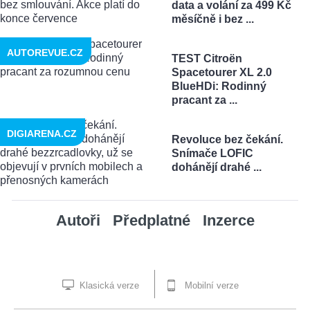
data a volání za 499 Kč
měsíčně i bez ...
AUTOREVUE.CZ
TEST Citroën
Spacetourer XL 2.0
BlueHDi: Rodinný
pracant za ...
DIGIARENA.CZ
Revoluce bez čekání.
Snímače LOFIC
dohánějí drahé ...
Autoři
Předplatné
Inzerce
Klasická verze
Mobilní verze