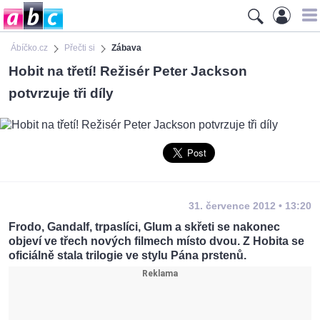
Ábíčko.cz
Přečti si
Zábava
Hobit na třetí! Režisér Peter Jackson
potvrzuje tři díly
31. července 2012 • 13:20
Frodo, Gandalf, trpaslíci, Glum a skřeti se nakonec
objeví ve třech nových filmech místo dvou. Z Hobita se
oficiálně stala trilogie ve stylu Pána prstenů.