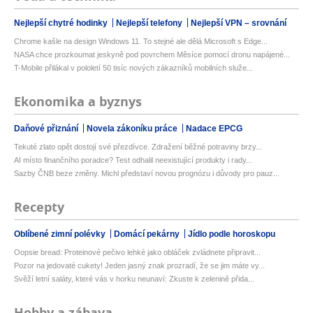
Nejlepší chytré hodinky
Nejlepší telefony
Nejlepší VPN – srovnání
Chrome kašle na design Windows 11. To stejné ale dělá Microsoft s Edge...
NASA chce prozkoumat jeskyně pod povrchem Měsíce pomocí dronu napájené...
T-Mobile přilákal v pololetí 50 tisíc nových zákazníků mobilních služe...
Ekonomika a byznys
Daňové přiznání
Novela zákoníku práce
Nadace EPCG
Tekuté zlato opět dostojí své přezdívce. Zdražení běžné potraviny brzy...
AI místo finančního poradce? Test odhalil neexistující produkty i rady...
Sazby ČNB beze změny. Michl představí novou prognózu i důvody pro pauz...
Recepty
Oblíbené zimní polévky
Domácí pekárny
Jídlo podle horoskopu
Oopsie bread: Proteinové pečivo lehké jako obláček zvládnete připravit...
Pozor na jedovaté cukety! Jeden jasný znak prozradí, že se jim máte vy...
Svěží letní saláty, které vás v horku neunaví: Zkuste k zelenině přida...
Hobby a zábava