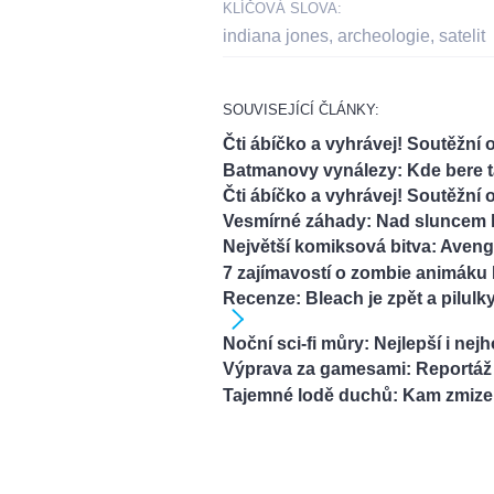
KLÍČOVÁ SLOVA:
indiana jones
,
archeologie
,
satelit
SOUVISEJÍCÍ ČLÁNKY:
Čti ábíčko a vyhrávej! Soutěžní o
Batmanovy vynálezy: Kde bere 
Čti ábíčko a vyhrávej! Soutěžní 
Vesmírné záhady: Nad sluncem 
Největší komiksová bitva: Aveng
7 zajímavostí o zombie animák
Recenze: Bleach je zpět a pilulk
Noční sci-fi můry: Nejlepší i nejh
Výprava za gamesami: Reportáž z
Tajemné lodě duchů: Kam zmizel