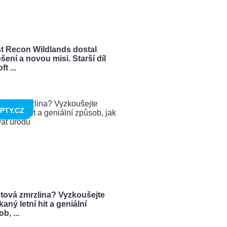
t Recon Wildlands dostal
šení a novou misi. Starší díl
t ...
PTY.CZ
tová zmrzlina? Vyzkoušejte
aný letní hit a geniální
b, ...