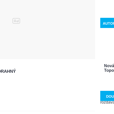
AUTO
Nová 
Topol
DRAHNÝ
DOU