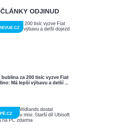
ČLÁNKY ODJINUD
REVUE.CZ
bublina za 200 tisíc vyzve Fiat
ino: Má lepší výbavu a delší ...
PĚ.CZ