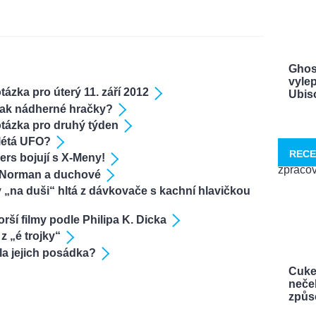
Ghos
vylep
tázka pro úterý 11. září 2012
Ubisof
tak nádherné hračky?
otázka pro druhý týden
létá UFO?
RECE
ers bojují s X-Meny!
u Norman a duchové
y „na duši“ hltá z dávkovače s kachní hlavičkou
orší filmy podle Philipa K. Dicka
 „é trojky“
a jejich posádka?
Cuke
neček
způso