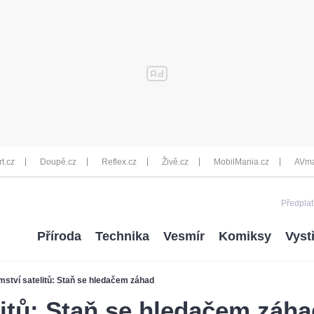
rt.cz
Doupě.cz
Reflex.cz
Živě.cz
MobilMania.cz
AVma
Předplať
Příroda
Technika
Vesmír
Komiksy
Vyst
mství satelitů: Staň se hledačem záhad
litů: Staň se hledačem záh