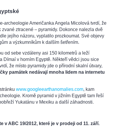
gyptské
e-archeologie Američanka Angela Micolová tvrdí, že
ak zvané ztracené – pyramidy. Dokonce nalezla dvě
odle jejího názoru, vyplatilo prozkoumat. Své objevy
ogům a výzkumníkům k dalším šetřením.
u od sebe vzdáleny asi 150 kilometrů a leží
 Dímaí v horním Egyptě. Někteří vědci jsou sice
vrdí, že místo pyramidy jde o přírodní skalní útvary,
čky památek nedávají mnoha lidem na internetu
 stránku
www.googleearthanomalies.com
, kam
 archeologie. Kromě pyramid v jižním Egyptě tam řeší
pobřeží Yukatánu v Mexiku a další záhadnosti.
e v ABC 19/2012, které je v prodeji od 11. září.