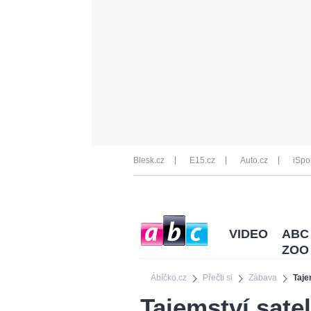
Blesk.cz
E15.cz
Auto.cz
iSpo
VIDEO
ABC
ZOO
Ábíčko.cz
Přečti si
Zábava
Taje
Tajemství sate