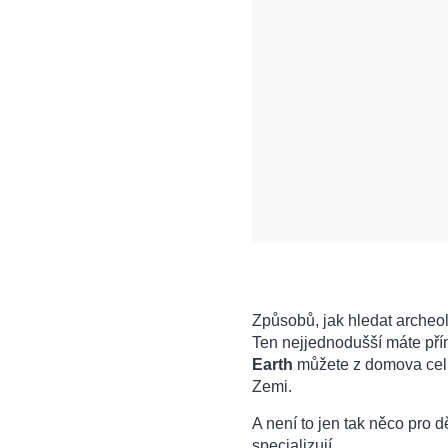
Způsobů, jak hledat archeo
Ten nejjednodušší máte pří
Earth
můžete z domova cel
Zemi.
A není to jen tak něco pro d
specializují.