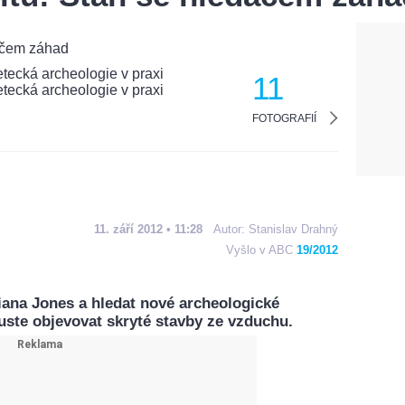
11
FOTOGRAFIÍ
11. září 2012 • 11:28
Autor:
Stanislav Drahný
Vyšlo v ABC
19/2012
diana Jones a hledat nové archeologické
uste objevovat skryté stavby ze vzduchu.