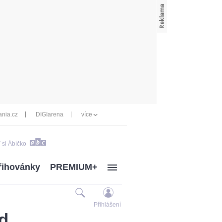
nia.cz
DIGIarena
více
 si Ábíčko
řihovánky
PREMIUM+
Přihlášení
ad