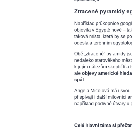
Ztracené pyramidy e
Například průkopnice googl
objevila v Egyptě nové – t
taková místa, která by se p
odeslala terénním egyptol
Obě „ztracené“ pyramidy jso
nedaleko starověkého města
k jejím nálezům skeptičtí a t
ale
objevy americké hleda
spát
.
Angela Micolová má i svou
přispívají i další milovníci
například podivné útvary u 
Celé hlavní téma si přečtet