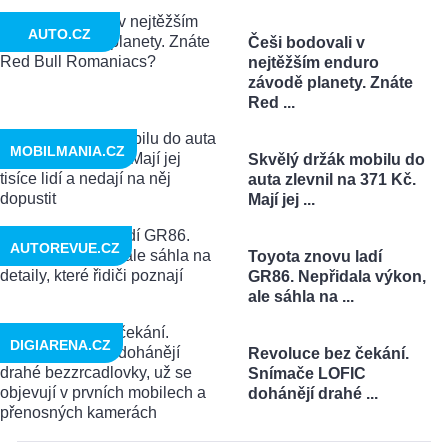
AUTO.CZ
Češi bodovali v
nejtěžším enduro
závodě planety. Znáte
Red ...
MOBILMANIA.CZ
Skvělý držák mobilu do
auta zlevnil na 371 Kč.
Mají jej ...
AUTOREVUE.CZ
Toyota znovu ladí
GR86. Nepřidala výkon,
ale sáhla na ...
DIGIARENA.CZ
Revoluce bez čekání.
Snímače LOFIC
dohánějí drahé ...