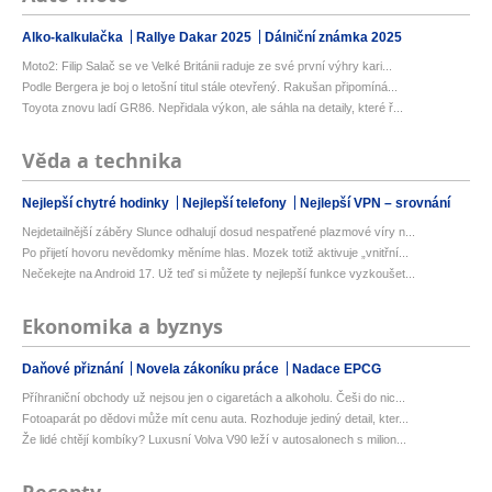
Alko-kalkulačka
Rallye Dakar 2025
Dálniční známka 2025
Moto2: Filip Salač se ve Velké Británii raduje ze své první výhry kari...
Podle Bergera je boj o letošní titul stále otevřený. Rakušan připomíná...
Toyota znovu ladí GR86. Nepřidala výkon, ale sáhla na detaily, které ř...
Věda a technika
Nejlepší chytré hodinky
Nejlepší telefony
Nejlepší VPN – srovnání
Nejdetailnější záběry Slunce odhalují dosud nespatřené plazmové víry n...
Po přijetí hovoru nevědomky měníme hlas. Mozek totiž aktivuje „vnitřní...
Nečekejte na Android 17. Už teď si můžete ty nejlepší funkce vyzkoušet...
Ekonomika a byznys
Daňové přiznání
Novela zákoníku práce
Nadace EPCG
Příhraniční obchody už nejsou jen o cigaretách a alkoholu. Češi do nic...
Fotoaparát po dědovi může mít cenu auta. Rozhoduje jediný detail, kter...
Že lidé chtějí kombíky? Luxusní Volva V90 leží v autosalonech s milion...