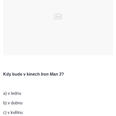
Kdy bude v kinech
Iron Man 3
?
a) v lednu
b) v dubnu
c) v květnu