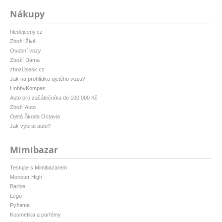
Nákupy
hledejceny.cz
Zboží Živě
Osobní vozy
Zboží Dáma
zbozi.blesk.cz
Jak na prohlídku ojetého vozu?
HobbyKompas
Auto pro začátečníka do 100 000 Kč
Zboží Auto
Ojetá Škoda Octavia
Jak vybrat auto?
Mimibazar
Testujte s Mimibazarem
Monster High
Barbie
Lego
Pyžama
Kosmetika a parfémy