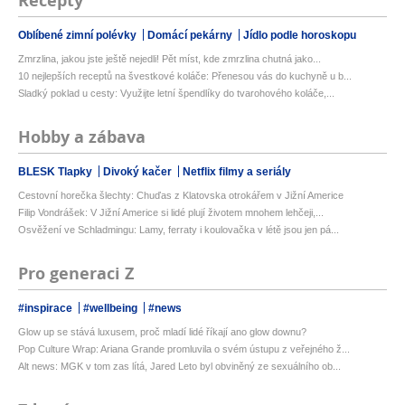
Recepty
Oblíbené zimní polévky
Domácí pekárny
Jídlo podle horoskopu
Zmrzlina, jakou jste ještě nejedli! Pět míst, kde zmrzlina chutná jako...
10 nejlepších receptů na švestkové koláče: Přenesou vás do kuchyně u b...
Sladký poklad u cesty: Využijte letní špendlíky do tvarohového koláče,...
Hobby a zábava
BLESK Tlapky
Divoký kačer
Netflix filmy a seriály
Cestovní horečka šlechty: Chuďas z Klatovska otrokářem v Jižní Americe
Filip Vondrášek: V Jižní Americe si lidé plují životem mnohem lehčeji,...
Osvěžení ve Schladmingu: Lamy, ferraty i koulovačka v létě jsou jen pá...
Pro generaci Z
#inspirace
#wellbeing
#news
Glow up se stává luxusem, proč mladí lidé říkají ano glow downu?
Pop Culture Wrap: Ariana Grande promluvila o svém ústupu z veřejného ž...
Alt news: MGK v tom zas lítá, Jared Leto byl obviněný ze sexuálního ob...