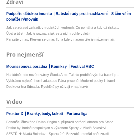
Zdraví
Podpořte dětskou imunitu
Babské rady proti nachlazení
S čím vším
pomůže rýmovník
Jak se zdravě zchladit v tropických vedrech: Co pomáhá a kdy už riskuj...
Úpal a úžeh: Jak je poznat a jak se z nich rychle vyléčit
Parazité v nás: Kterým se u nás líbí a kde v našem těle je můžeme nají...
Pro nejmenší
Mourissonova poradna
Komiksy
Festival ABC
Nahlédněte do nové továrny Škoda Auto: Takhle probíhá výroba baterií p...
Vybíráme nejlepší herní adaptace Pána prstenů. Moderní pecky i histori...
Desková hra Stínadla: Rychlé šípy ožívají v napínavé
Video
Prostor X
Branky, body, kokoti
Fortuna liga
Fanoušci čínského Dalian Yingbo si připravili parádní choreo pro Stanc...
Priske byl hodně nespokojen s výkonem Sparty v Mladé Boleslavi
SESTŘIH: Mladá Boleslav - Sparta 2:0. Bezzubí Letenští opět ztratili. ...