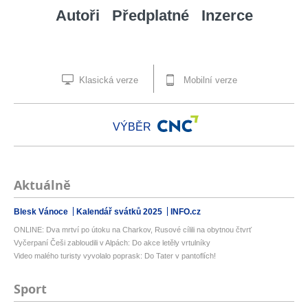
Autoři
Předplatné
Inzerce
Klasická verze
Mobilní verze
VÝBĚR
Aktuálně
Blesk Vánoce
Kalendář svátků 2025
INFO.cz
ONLINE: Dva mrtví po útoku na Charkov, Rusové cílili na obytnou čtvrť
Vyčerpaní Češi zabloudili v Alpách: Do akce letěly vrtulníky
Video malého turisty vyvolalo poprask: Do Tater v pantoflích!
Sport