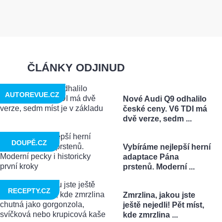
ČLÁNKY ODJINUD
AUTOREVUE.CZ
Nové Audi Q9 odhalilo
české ceny. V6 TDI má
dvě verze, sedm ...
DOUPĚ.CZ
Vybíráme nejlepší herní
adaptace Pána
prstenů. Moderní ...
RECEPTY.CZ
Zmrzlina, jakou jste
ještě nejedli! Pět míst,
kde zmrzlina ...