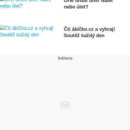
Orel unáší dítě! Nálet
nebo úlet?
Čti ábíčko.cz a vyhraj!
Soutěž každý den