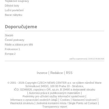
Teplákové soupravy
Dětské boty
Ložní povlečení
Bazar nábytku
Doporučujeme
Starjob
České podcasty
Rádio a zábava pro děti
Frekvence 1
Evropa 2
patička vygenerovaná: 13:50:12 09.08.2026
Inzerce
Redakce
RSS
© 2001 - 2026 Copyright
CZECH NEWS CENTER a.s.
se sídlem náměstí Marie
Schmolkové 3493/1, 100 00 Praha 10 - Strašnice,
IČO: 02346826, zapsána v OR, sp.zn. B 19490 a dodavatelé obsahu
Autorská práva k publikovaným materiálům
Podmínky pro užívání služby informační společnosti
Informace o zpracování osobních údajů
Cookies
Nastavení soukromí
Vlastnická struktura
Jednotná kontaktní místa / Single Points od Contact
Transparency report