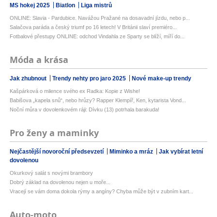
MS hokej 2025
Biatlon
Liga mistrů
ONLINE: Slavia - Pardubice. Navážou Pražané na dosavadní jízdu, nebo p...
Salačova paráda a český triumf po 16 letech! V Británii slaví premiéro...
Fotbalové přestupy ONLINE: odchod Vindahla ze Sparty se blíží, míří do...
Móda a krása
Jak zhubnout
Trendy nehty pro jaro 2025
Nové make-up trendy
Kašpárková o milence svého ex Radka: Kopie z Wishe!
Babišova „kapela snů“, nebo hrůzy? Rapper Klempíř, Ken, kytarista Vond...
Noční můra v dovolenkovém ráji: Dívku (13) potrhala barakuda!
Pro ženy a maminky
Nejčastější novoroční předsevzetí
Miminko a mráz
Jak vybírat letní
dovolenou
Okurkový salát s novými brambory
Dobrý základ na dovolenou nejen u moře...
Vracejí se vám doma dokola rýmy a angíny? Chyba může být v zubním kart...
Auto-moto