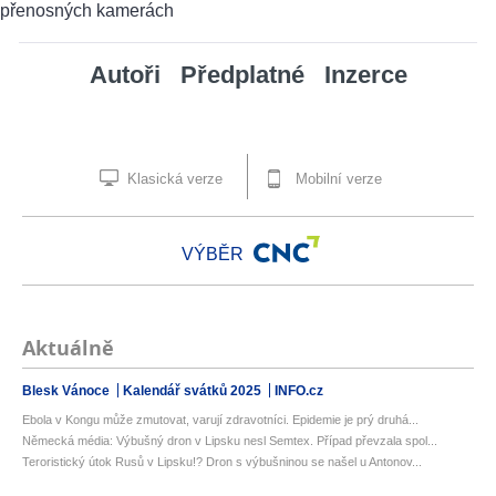
Autoři
Předplatné
Inzerce
Klasická verze
Mobilní verze
VÝBĚR
Aktuálně
Blesk Vánoce
Kalendář svátků 2025
INFO.cz
Ebola v Kongu může zmutovat, varují zdravotníci. Epidemie je prý druhá...
Německá média: Výbušný dron v Lipsku nesl Semtex. Případ převzala spol...
Teroristický útok Rusů v Lipsku!? Dron s výbušninou se našel u Antonov...