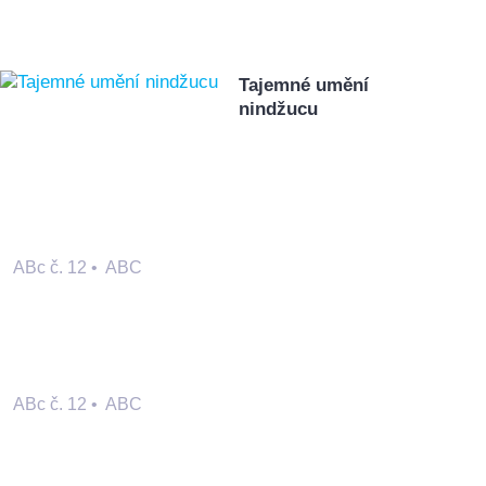
Tajemné umění
nindžucu
ABc č. 12
•
ABC
ABc č. 12
•
ABC