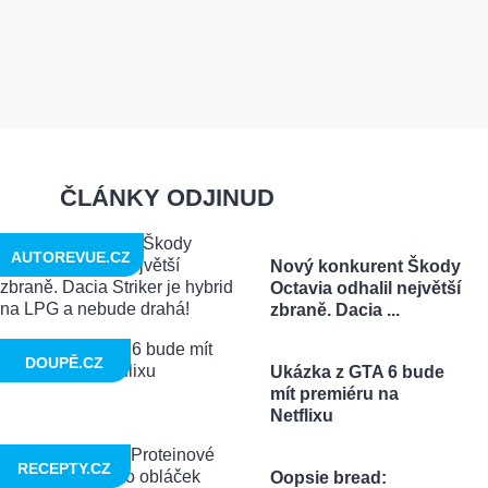
ČLÁNKY ODJINUD
AUTOREVUE.CZ
Nový konkurent Škody
Octavia odhalil největší
zbraně. Dacia ...
DOUPĚ.CZ
Ukázka z GTA 6 bude
mít premiéru na
Netflixu
RECEPTY.CZ
Oopsie bread: