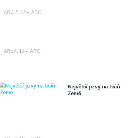
ABC č. 12
•
ABC
ABc č. 12
•
ABC
Největší jizvy na tváři
Země