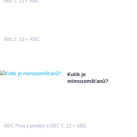
ABc č. 12
•
ABC
ABc č. 12
•
ABC
Kolik je
mimozemšťanů?
ABC Plus v prodeji s ABC č. 12
•
ABC