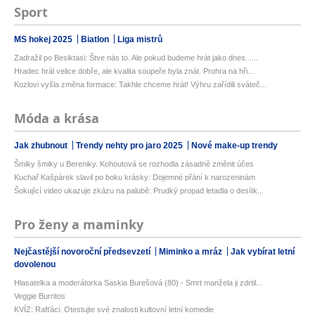
Sport
MS hokej 2025
Biatlon
Liga mistrů
Zadražil po Besiktasi: Štve nás to. Ale pokud budeme hrát jako dnes......
Hradec hrál velice dobře, ale kvalita soupeře byla znát. Prohra na hři...
Kozlovi vyšla změna formace: Takhle chceme hrát! Výhru zařídili sváteč...
Móda a krása
Jak zhubnout
Trendy nehty pro jaro 2025
Nové make-up trendy
Šmiky šmiky u Bereniky. Kohoutová se rozhodla zásadně změnit účes
Kuchař Kašpárek slavil po boku krásky: Dojemné přání k narozeninám
Šokující video ukazuje zkázu na palubě: Prudký propad letadla o desítk...
Pro ženy a maminky
Nejčastější novoroční předsevzetí
Miminko a mráz
Jak vybírat letní
dovolenou
Hlasatelka a moderátorka Saskia Burešová (80) - Smrt manžela ji zdrtil...
Veggie Burritos
KVÍZ: Rafťáci. Otestujte své znalosti kultovní letní komedie