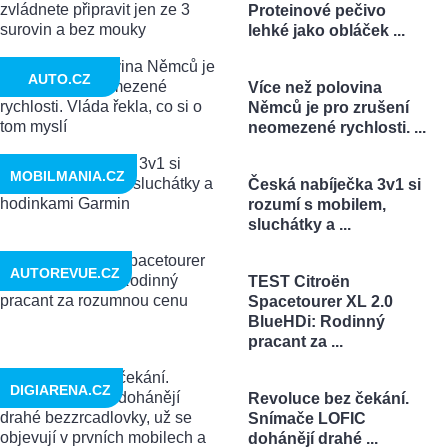
Proteinové pečivo
lehké jako obláček ...
AUTO.CZ
Více než polovina
Němců je pro zrušení
neomezené rychlosti. ...
MOBILMANIA.CZ
Česká nabíječka 3v1 si
rozumí s mobilem,
sluchátky a ...
AUTOREVUE.CZ
TEST Citroën
Spacetourer XL 2.0
BlueHDi: Rodinný
pracant za ...
DIGIARENA.CZ
Revoluce bez čekání.
Snímače LOFIC
dohánějí drahé ...