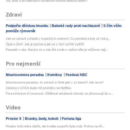
Víš, proč ti po mléčných výrobcích možná nebývá dobře?
Zdraví
Podpořte dětskou imunitu
Babské rady proti nachlazení
S čím vším
pomůže rýmovník
Jak se zdravě zchladit v tropických vedrech: Co pomáhá a kdy už riskuj...
Úpal a úžeh: Jak je poznat a jak se z nich rychle vyléčit
Parazité v nás: Kterým se u nás líbí a kde v našem těle je můžeme nají...
Pro nejmenší
Mourissonova poradna
Komiksy
Festival ABC
Mourrisonova poradna: Je zdravé si čistit pleť v 11 letech? Jak na to?
Ukázka z GTA 6 bude mít premiéru na Netflixu
Forza Horizon 6 (recenze): Oblíbené arkádové závody se přesouvají do u...
Video
Prostor X
Branky, body, kokoti
Fortuna liga
Hradec hrál velice dobře, ale kvalita soupeře byla znát. Prohra na hři...