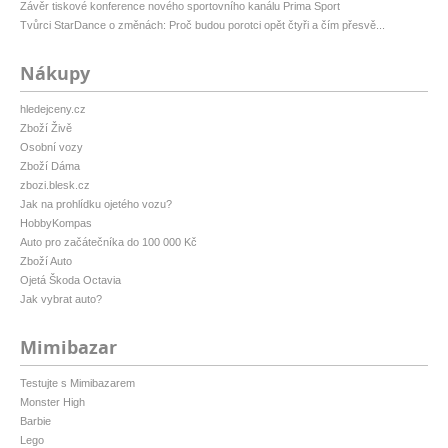
Závěr tiskové konference nového sportovního kanálu Prima Sport
Tvůrci StarDance o změnách: Proč budou porotci opět čtyři a čím přesvě...
Nákupy
hledejceny.cz
Zboží Živě
Osobní vozy
Zboží Dáma
zbozi.blesk.cz
Jak na prohlídku ojetého vozu?
HobbyKompas
Auto pro začátečníka do 100 000 Kč
Zboží Auto
Ojetá Škoda Octavia
Jak vybrat auto?
Mimibazar
Testujte s Mimibazarem
Monster High
Barbie
Lego