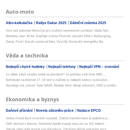
Auto-moto
Alko-kalkulačka
Rallye Dakar 2025
Dálniční známka 2025
Více než polovina Němců je pro zrušení neomezené rychlosti. Vláda řekl...
Manthey slaví 30 let: Dopřejte svému Porsche závodní DNA z Nürburgring...
Dacia, Ford i Suzuki zastavují linky. Vyschlý Dunaj drtí energetiku Ba...
Věda a technika
Nejlepší chytré hodinky
Nejlepší telefony
Nejlepší VPN – srovnání
Co dělat, když ztratíte mobil na dovolené? Je potřeba znát číslo IMEI ...
Nečekejte na Android 17. Už teď si můžete ty nejlepší funkce vyzkoušet...
Synology má „novou“ řadu NASů. Modely Neo+ lákají výkonem, SSD a vyměn...
Ekonomika a byznys
Daňové přiznání
Novela zákoníku práce
Nadace EPCG
Jedna česká iluze se právě rozpadá. Zelená transformace je pojistkou p...
Obří obchod v letectví. Americké Apollo kupuje easyJet za 161 miliard ...
Tekuté zlato opět dostojí své přezdívce. Zdražení běžné potraviny brzy...