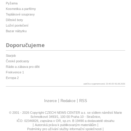
Pyžama
Kosmetika a parfémy
Teplákové soupravy
Dětské boty
Ložní povlečení
Bazar nábytku
Doporučujeme
Starjob
České podcasty
Rádio a zábava pro děti
Frekvence 1
Evropa 2
patička vygenerovaná: 23:40:20 06.08.2026
Inzerce
Redakce
RSS
© 2001 - 2026 Copyright
CZECH NEWS CENTER a.s.
se sídlem náměstí Marie
Schmolkové 3493/1, 100 00 Praha 10 - Strašnice,
IČO: 02346826, zapsána v OR, sp.zn. B 19490 a dodavatelé obsahu
Autorská práva k publikovaným materiálům
Podmínky pro užívání služby informační společnosti