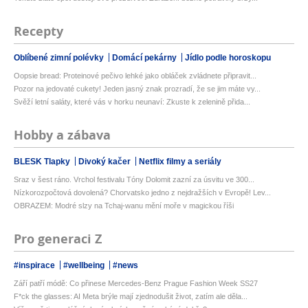
Recepty
Oblíbené zimní polévky
Domácí pekárny
Jídlo podle horoskopu
Oopsie bread: Proteinové pečivo lehké jako obláček zvládnete připravit...
Pozor na jedovaté cukety! Jeden jasný znak prozradí, že se jim máte vy...
Svěží letní saláty, které vás v horku neunaví: Zkuste k zelenině přida...
Hobby a zábava
BLESK Tlapky
Divoký kačer
Netflix filmy a seriály
Sraz v šest ráno. Vrchol festivalu Tóny Dolomit zazní za úsvitu ve 300...
Nízkorozpočtová dovolená? Chorvatsko jedno z nejdražších v Evropě! Lev...
OBRAZEM: Modré slzy na Tchaj-wanu mění moře v magickou říši
Pro generaci Z
#inspirace
#wellbeing
#news
Září patří módě: Co přinese Mercedes-Benz Prague Fashion Week SS27
F*ck the glasses: AI Meta brýle mají zjednodušit život, zatím ale děla...