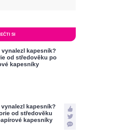
EČTI SI
 vynalezl kapesník?
orie od středověku
papírové kapesníky