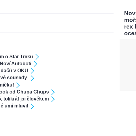
Nový
moř
rex
oce
m o Star Treku
 Noví Autoboti
ladačů v OKU
ové sousedy
ničku!
ebook od Chupa Chups
 tolikrát jsi člověkem
é umí mluvit