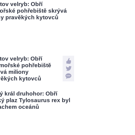
tov velryb: Obří
mořské pohřebiště
vá miliony
věkých kytovců