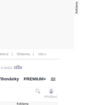
nia.cz
DIGIarena
více
 si Ábíčko
řihovánky
PREMIUM+
Přihlášení