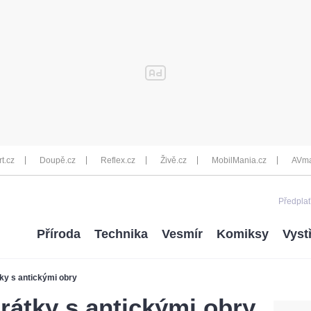
rt.cz
Doupě.cz
Reflex.cz
Živě.cz
MobilMania.cz
AVma
Předplať
Příroda
Technika
Vesmír
Komiksy
Vyst
ky s antickými obry
átky s antickými obry