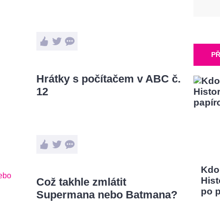
PŘ
Hrátky s počítačem v ABC č.
12
Kdo
Hist
Což takhle zmlátit
po 
Supermana nebo Batmana?