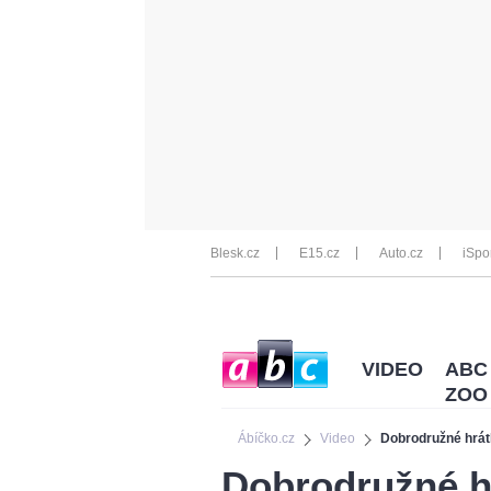
Blesk.cz
E15.cz
Auto.cz
iSpo
VIDEO
ABC
ZOO
Ábíčko.cz
Video
Dobrodružné hrát
Dobrodružné hr