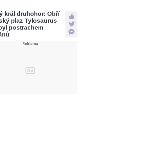
 král druhohor: Obří
ský plaz Tylosaurus
 byl postrachem
ánů