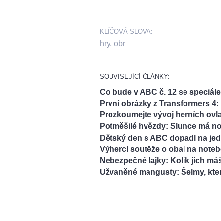
KLÍČOVÁ SLOVA:
hry
,
obr
SOUVISEJÍCÍ ČLÁNKY:
Co bude v ABC č. 12 se speciále
První obrázky z Transformers 4:
Prozkoumejte vývoj herních ov
Potměšilé hvězdy: Slunce má n
Dětský den s ABC dopadl na jed
Výherci soutěže o obal na not
Nebezpečné lajky: Kolik jich máš,
Užvaněné mangusty: Šelmy, kter