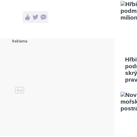
Hřbi
pod
skrý
pra