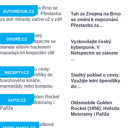
AUTOREVUE.CZ
Tah ze Znojma na Brno
se změní k nepoznání.
Přestavba za ...
DOUPĚ.CZ
Vyzkoušejte český
kyberpunk. V
Netspectre se stanete
...
RECEPTY.CZ
Sladký poklad u cesty:
Využijte letní špendlíky
do ...
AUTO.CZ
Oldsmobile Golden
Rocket (1956): Hvězda
Motoramy i Paříže
MOBILMANIA.CZ