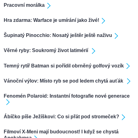
Pracovní morálka
Hra zdarma: Warface je umírání jako živé!
Šupinatý Pinocchio: Nosatý ještěr ještě naživu
Věrné ryby: Soukromý život latimérií
Temný rytíř Batman si pořídil obrněný golfový vozík
Vánoční výlov: Místo ryb se pod ledem chytá auťák
Fenomén Polaroid: Instantní fotografie nové generace
Ábíčko píše Ježíškovi: Co si přát pod stromeček?
Filmoví X-Meni mají budoucnost! I když se chystá
Apokalypsa