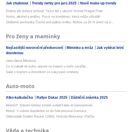
Jak zhubnout
Trendy nehty pro jaro 2025
Nové make-up trendy
Prahou jde duhový průvod: Tisíce lidí v ulicích! Vrcholí Prague Pride
Horko, alkohol a prášky: Pozor na kombinaci, která může uškodit!
Oblíbené pochoutky Čechů pod palbou kritiky: Mohou za 25 % úmrtí na sr...
Pro ženy a maminky
Nejčastější novoroční předsevzetí
Miminko a mráz
Jak vybírat letní
dovolenou
video Alena Mihulová
Co si zabalit do kufru, abyste na (nejen) u moře zazářily...
Salát s koprem a dresinkem ze zakysané smetany
Auto-moto
Alko-kalkulačka
Rallye Dakar 2025
Dálniční známka 2025
MotoGP: Sobotní britský trénink ovládl Fabio di Giannantonio
Moto2: V sobotu dopoledne se do čela posunul Guevara
Oldsmobile Golden Rocket (1956): Hvězda Motoramy i Paříže
Věda a technika