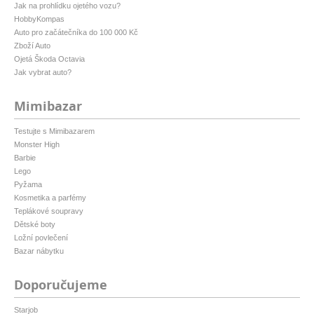
Jak na prohlídku ojetého vozu?
HobbyKompas
Auto pro začátečníka do 100 000 Kč
Zboží Auto
Ojetá Škoda Octavia
Jak vybrat auto?
Mimibazar
Testujte s Mimibazarem
Monster High
Barbie
Lego
Pyžama
Kosmetika a parfémy
Teplákové soupravy
Dětské boty
Ložní povlečení
Bazar nábytku
Doporučujeme
Starjob