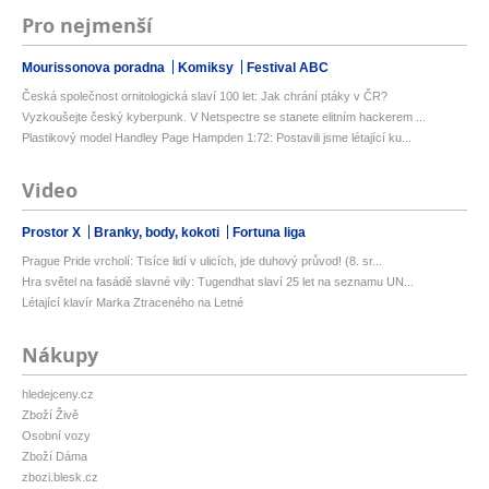
Pro nejmenší
Mourissonova poradna
Komiksy
Festival ABC
Česká společnost ornitologická slaví 100 let: Jak chrání ptáky v ČR?
Vyzkoušejte český kyberpunk. V Netspectre se stanete elitním hackerem ...
Plastikový model Handley Page Hampden 1:72: Postavili jsme létající ku...
Video
Prostor X
Branky, body, kokoti
Fortuna liga
Prague Pride vrcholí: Tisíce lidí v ulicích, jde duhový průvod! (8. sr...
Hra světel na fasádě slavné vily: Tugendhat slaví 25 let na seznamu UN...
Létající klavír Marka Ztraceného na Letné
Nákupy
hledejceny.cz
Zboží Živě
Osobní vozy
Zboží Dáma
zbozi.blesk.cz