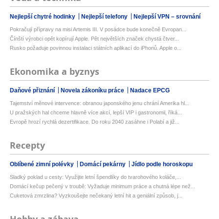
Nejlepší chytré hodinky
Nejlepší telefony
Nejlepší VPN – srovnání
Pokračují přípravy na misi Artemis III. V posádce bude konečně Evropan...
Čínští výrobci opět kopírují Apple. Pět největších značek chystá čtver...
Rusko požaduje povinnou instalaci státních aplikací do iPhonů. Apple o...
Ekonomika a byznys
Daňové přiznání
Novela zákoníku práce
Nadace EPCG
Tajemství měnové intervence: obranou japonského jenu chrání Amerika hl...
U pražských hal chceme hlavně více akcí, lepší VIP i gastronomii, říká...
Evropě hrozí rychlá dezertifikace. Do roku 2040 zasáhne i Polabí a již...
Recepty
Oblíbené zimní polévky
Domácí pekárny
Jídlo podle horoskopu
Sladký poklad u cesty: Využijte letní špendlíky do tvarohového koláče,...
Domácí kečup pečený v troubě: Vyžaduje minimum práce a chutná lépe než...
Cuketová zmrzlina? Vyzkoušejte nečekaný letní hit a geniální způsob, j...