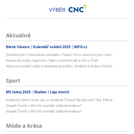
VÝBĚR
Aktuálně
Blesk Vánoce
Kalendář svátků 2025
INFO.cz
Exministryně s Havránkem dováděli v Polsku: První slova Decroix i Havr...
Katastrofa na jihu Japonska: Tajfun zranil šest lidí a míří k Číně!
Sázka na senátní volby a zklamané pravičáky. Dotáhne to Kuba s hnutím ...
Sport
MS hokej 2025
Biatlon
Liga mistrů
Hradecký klenot Umar: jak se dostal do Česka? Bývalý kouč říká: Pokud ...
Soupeř Čechů z MS řeší skandál: Upláceli erotikou?
Soupeř Čechů z MS řeší skandál: Upláceli erotikou?
Móda a krása