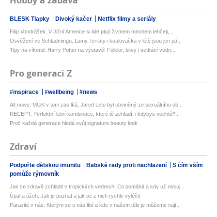
Hobby a zábava
BLESK Tlapky
Divoký kačer
Netflix filmy a seriály
Filip Vondrášek: V Jižní Americe si lidé plují životem mnohem lehčeji,...
Osvěžení ve Schladmingu: Lamy, ferraty i koulovačka v létě jsou jen pá...
Tipy na víkend: Harry Potter na výstavě! Folklor, bitvy i setkání vodn...
Pro generaci Z
#inspirace
#wellbeing
#news
Alt news: MGK v tom zas lítá, Jared Leto byl obviněný ze sexuálního ob...
RECEPT: Perfektní letní kombinace, které tě zchladí, i kdybys nechtěl*...
Proč každá generace hledá svůj signature beauty look
Zdraví
Podpořte dětskou imunitu
Babské rady proti nachlazení
S čím vším
pomůže rýmovník
Jak se zdravě zchladit v tropických vedrech: Co pomáhá a kdy už riskuj...
Úpal a úžeh: Jak je poznat a jak se z nich rychle vyléčit
Parazité v nás: Kterým se u nás líbí a kde v našem těle je můžeme nají...