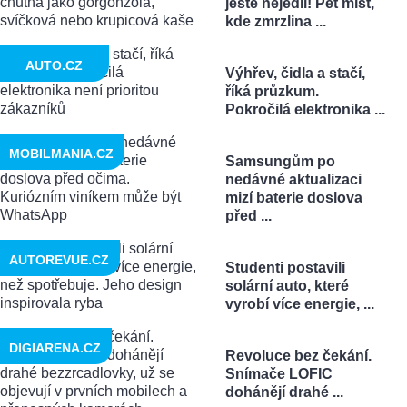
ještě nejedli! Pět míst,
kde zmrzlina ...
AUTO.CZ
Výhřev, čidla a stačí,
říká průzkum.
Pokročilá elektronika ...
MOBILMANIA.CZ
Samsungům po
nedávné aktualizaci
mizí baterie doslova
před ...
AUTOREVUE.CZ
Studenti postavili
solární auto, které
vyrobí více energie, ...
DIGIARENA.CZ
Revoluce bez čekání.
Snímače LOFIC
dohánějí drahé ...