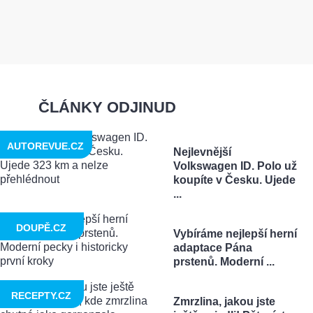
ČLÁNKY ODJINUD
AUTOREVUE.CZ
Nejlevnější
Volkswagen ID. Polo už
koupíte v Česku. Ujede
...
DOUPĚ.CZ
Vybíráme nejlepší herní
adaptace Pána
prstenů. Moderní ...
RECEPTY.CZ
Zmrzlina, jakou jste