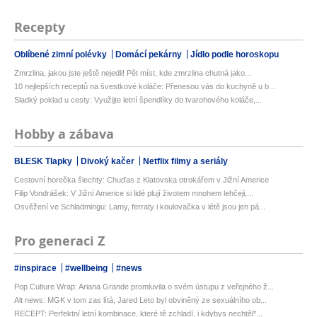
Recepty
Oblíbené zimní polévky
Domácí pekárny
Jídlo podle horoskopu
Zmrzlina, jakou jste ještě nejedli! Pět míst, kde zmrzlina chutná jako...
10 nejlepších receptů na švestkové koláče: Přenesou vás do kuchyně u b...
Sladký poklad u cesty: Využijte letní špendlíky do tvarohového koláče,...
Hobby a zábava
BLESK Tlapky
Divoký kačer
Netflix filmy a seriály
Cestovní horečka šlechty: Chuďas z Klatovska otrokářem v Jižní Americe
Filip Vondrášek: V Jižní Americe si lidé plují životem mnohem lehčeji,...
Osvěžení ve Schladmingu: Lamy, ferraty i koulovačka v létě jsou jen pá...
Pro generaci Z
#inspirace
#wellbeing
#news
Pop Culture Wrap: Ariana Grande promluvila o svém ústupu z veřejného ž...
Alt news: MGK v tom zas lítá, Jared Leto byl obviněný ze sexuálního ob...
RECEPT: Perfektní letní kombinace, které tě zchladí, i kdybys nechtěl*...