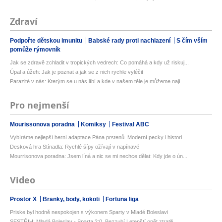
Zdraví
Podpořte dětskou imunitu
Babské rady proti nachlazení
S čím vším
pomůže rýmovník
Jak se zdravě zchladit v tropických vedrech: Co pomáhá a kdy už riskuj...
Úpal a úžeh: Jak je poznat a jak se z nich rychle vyléčit
Parazité v nás: Kterým se u nás líbí a kde v našem těle je můžeme nají...
Pro nejmenší
Mourissonova poradna
Komiksy
Festival ABC
Vybíráme nejlepší herní adaptace Pána prstenů. Moderní pecky i histori...
Desková hra Stínadla: Rychlé šípy ožívají v napínavé
Mourrisonova poradna: Jsem líná a nic se mi nechce dělat: Kdy jde o ún...
Video
Prostor X
Branky, body, kokoti
Fortuna liga
Priske byl hodně nespokojen s výkonem Sparty v Mladé Boleslavi
SESTŘIH: Mladá Boleslav - Sparta 2:0. Bezzubí Letenští opět ztratili. ...