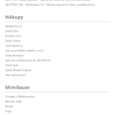
SESTŘIH: Zlín - Bohemians 0:2. Klokani mají první výhru, premiérovou t...
Nákupy
hledejceny.cz
Zboží Živě
Osobní vozy
Zboží Dáma
zbozi.blesk.cz
Jak na prohlídku ojetého vozu?
HobbyKompas
Auto pro začátečníka do 100 000 Kč
Zboží Auto
Ojetá Škoda Octavia
Jak vybrat auto?
Mimibazar
Testujte s Mimibazarem
Monster High
Barbie
Lego