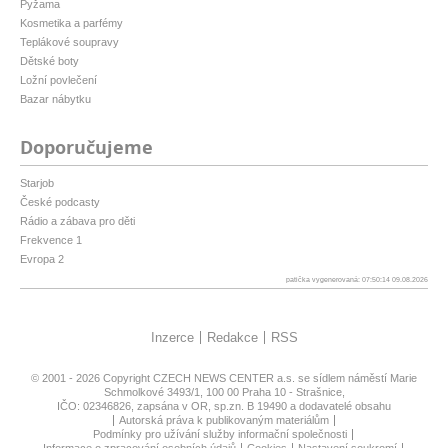
Pyžama
Kosmetika a parfémy
Teplákové soupravy
Dětské boty
Ložní povlečení
Bazar nábytku
Doporučujeme
Starjob
České podcasty
Rádio a zábava pro děti
Frekvence 1
Evropa 2
patička vygenerovaná: 07:50:14 09.08.2026
Inzerce
Redakce
RSS
© 2001 - 2026 Copyright
CZECH NEWS CENTER a.s.
se sídlem náměstí Marie
Schmolkové 3493/1, 100 00 Praha 10 - Strašnice,
IČO: 02346826, zapsána v OR, sp.zn. B 19490 a dodavatelé obsahu
Autorská práva k publikovaným materiálům
Podmínky pro užívání služby informační společnosti
Informace o zpracování osobních údajů
Cookies
Nastavení soukromí