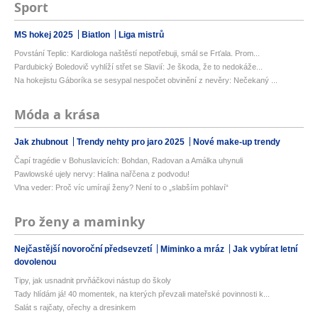
Sport
MS hokej 2025
Biatlon
Liga mistrů
Povstání Teplic: Kardiologa naštěstí nepotřebuji, smál se Frťala. Prom...
Pardubický Boledovič vyhlíží střet se Slavií: Je škoda, že to nedokáže...
Na hokejistu Gáboríka se sesypal nespočet obvinění z nevěry: Nečekaný ...
Móda a krása
Jak zhubnout
Trendy nehty pro jaro 2025
Nové make-up trendy
Čapí tragédie v Bohuslavicích: Bohdan, Radovan a Amálka uhynuli
Pawlowské ujely nervy: Halina nařčena z podvodu!
Vlna veder: Proč víc umírají ženy? Není to o „slabším pohlaví“
Pro ženy a maminky
Nejčastější novoroční předsevzetí
Miminko a mráz
Jak vybírat letní
dovolenou
Tipy, jak usnadnit prvňáčkovi nástup do školy
Tady hlídám já! 40 momentek, na kterých převzali mateřské povinnosti k...
Salát s rajčaty, ořechy a dresinkem