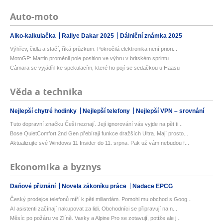
Auto-moto
Alko-kalkulačka
Rallye Dakar 2025
Dálniční známka 2025
Výhřev, čidla a stačí, říká průzkum. Pokročilá elektronika není priori...
MotoGP: Martin proměnil pole position ve výhru v britském sprintu
Câmara se vyjádřil ke spekulacím, které ho pojí se sedačkou u Haasu
Věda a technika
Nejlepší chytré hodinky
Nejlepší telefony
Nejlepší VPN – srovnání
Tuto dopravní značku Češi neznají. Její ignorování vás vyjde na pět ti...
Bose QuietComfort 2nd Gen přebírají funkce dražších Ultra. Mají prosto...
Aktualizujte své Windows 11 Insider do 11. srpna. Pak už vám nebudou f...
Ekonomika a byznys
Daňové přiznání
Novela zákoníku práce
Nadace EPCG
Český prodejce telefonů míří k pěti miliardám. Pomohl mu obchod s Goog...
AI asistenti začínají nakupovat za lidi. Obchodníci se připravují na n...
Měsíc po požáru ve Zlíně. Vasky a Alpine Pro se zotavují, potíže ale j...