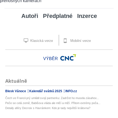
Autoři
Předplatné
Inzerce
Klasická verze
Mobilní verze
VÝBĚR
Aktuálně
Blesk Vánoce
Kalendář svátků 2025
INFO.cz
Čech ve Francii prý umlátil svojí partnerku: Zadržet ho musela zásahov...
Peče se celá země, Babišova vláda ale mlčí a mlží. Přitom extrémy poča...
Detaily aféry Decroix s Havránkem: Kdo je tady největší královna?