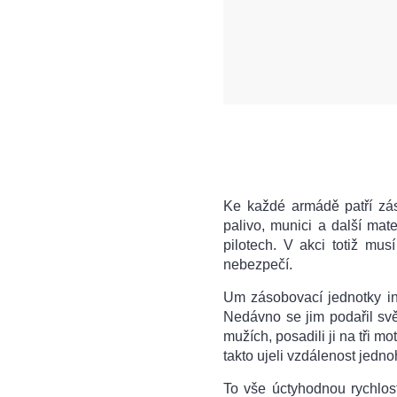
Ke každé armádě patří zás
palivo, munici a další mater
pilotech. V akci totiž mus
nebezpečí.
Um zásobovací jednotky ind
Nedávno se jim podařil svět
mužích, posadili ji na tři 
takto ujeli vzdálenost jedno
To vše úctyhodnou rychlost