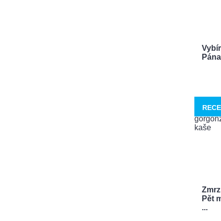
Vybí
Pána 
RECE
Zmrzl
Pět m
...