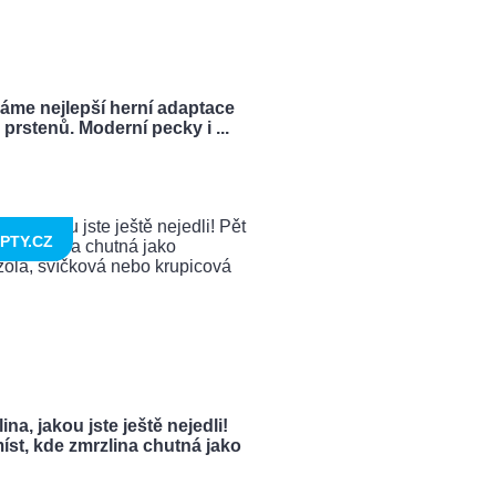
ráme nejlepší herní adaptace
prstenů. Moderní pecky i ...
PTY.CZ
ina, jakou jste ještě nejedli!
íst, kde zmrzlina chutná jako