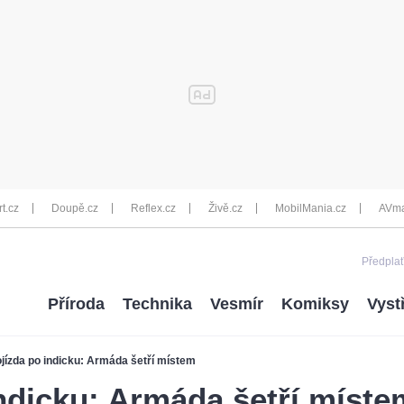
rt.cz
Doupě.cz
Reflex.cz
Živě.cz
MobilMania.cz
AVma
Předplať
Příroda
Technika
Vesmír
Komiksy
Vyst
jízda po indicku: Armáda šetří místem
ndicku: Armáda šetří míste