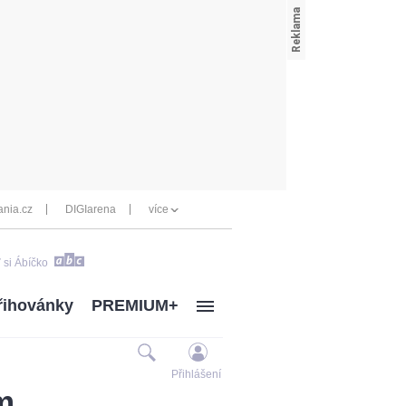
nia.cz
DIGIarena
více
 si Ábíčko
řihovánky
PREMIUM+
Přihlášení
m