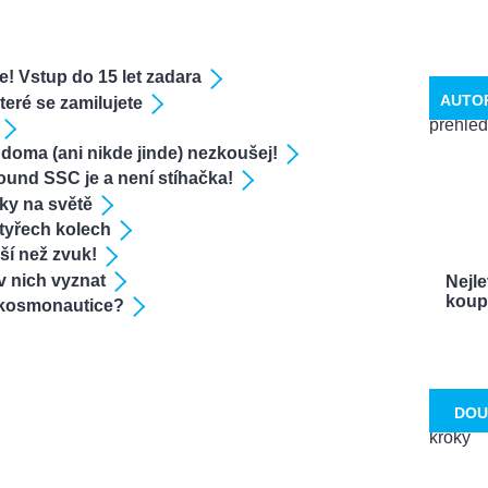
e! Vstup do 15 let zadara
AUTO
teré se zamilujete
doma (ani nikde jinde) nezkoušej!
und SSC je a není stíhačka!
aky na světě
tyřech kolech
ší než zvuk!
 v nich vyznat
Nejle
koupí
v kosmonautice?
DOU