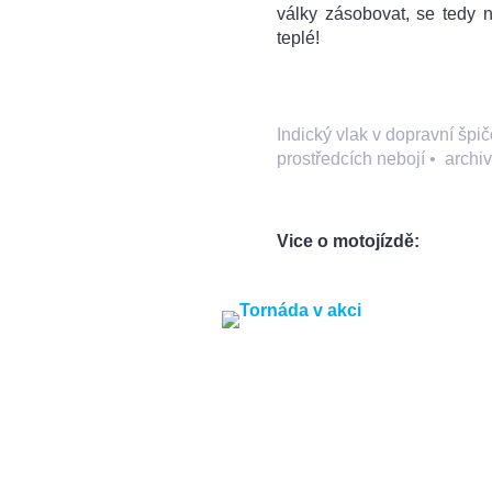
války zásobovat, se tedy n
teplé!
Indický vlak v dopravní špi
prostředcích nebojí
•
archiv
Vice o motojízdě: