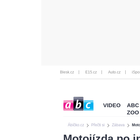
Blesk.cz
E15.cz
Auto.cz
iSpo
VIDEO
ABC
ZOO
Ábíčko.cz
Přečti si
Zábava
Moto
Motojízda po i