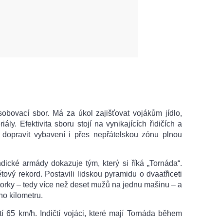
obovací sbor. Má za úkol zajišťovat vojákům jídlo,
iály. Efektivita sboru stojí na vynikajících řidičích a
í dopravit vybavení i přes nepřátelskou zónu plnou
ické armády dokazuje tým, který si říká „Tornáda“.
ový rekord. Postavili lidskou pyramidu o dvaatřiceti
motorky – tedy více než deset mužů na jednu mašinu – a
ho kilometru.
í 65 km/h. Indičtí vojáci, které mají Tornáda během