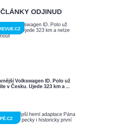
ČLÁNKY ODJINUD
REVUE.CZ
vnější Volkswagen ID. Polo už
te v Česku. Ujede 323 km a ...
PĚ.CZ