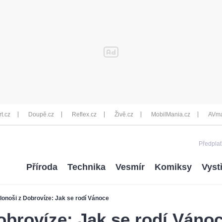
rt.cz
Doupě.cz
Reflex.cz
Živě.cz
MobilMania.cz
AVma
Předplať
Příroda
Technika
Vesmír
Komiksy
Vyst
lonoši z Dobrovíze: Jak se rodí Vánoce
obrovíze: Jak se rodí Váno