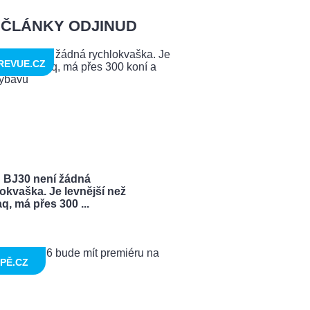
ČLÁNKY ODJINUD
REVUE.CZ
 BJ30 není žádná
okvaška. Je levnější než
q, má přes 300 ...
PĚ.CZ