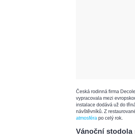
Česká rodinná firma Decoled
vypracovala mezi evropsko
instalace dodává už do třinác
návštěvníků. Z restaurovanéh
atmosféra
po celý rok.
Vánoční stodola