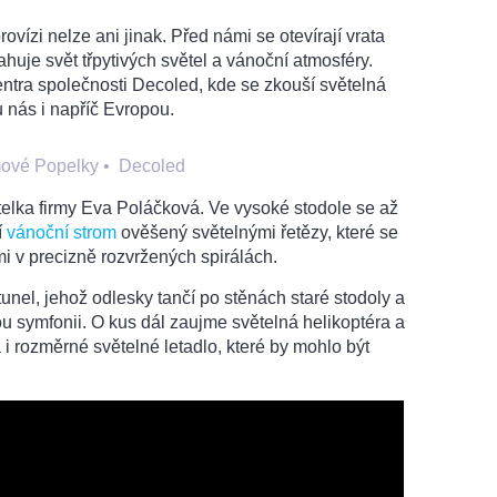
rovízi nelze ani jinak. Před námi se otevírají vrata
ahuje svět třpytivých světel a vánoční atmosféry.
ntra společnosti Decoled, kde se zkouší světelná
 nás i napříč Evropou.
lmové Popelky
•
Decoled
telka firmy Eva Poláčková. Ve vysoké stodole se až
í
vánoční strom
ověšený světelnými řetězy, které se
i v precizně rozvržených spirálách.
tunel, jehož odlesky tančí po stěnách staré stodoly a
nou symfonii. O kus dál zaujme světelná helikoptéra a
 i rozměrné světelné letadlo, které by mohlo být