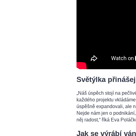
Světýlka přinášej
„Náš úspěch stojí na pečliv
každého projektu vkládáme j
úspěšně expandovali, ale na
Nejde nám jen o podnikání, 
něj radost,“ říká Eva Poláčk
Jak se výrábí vá