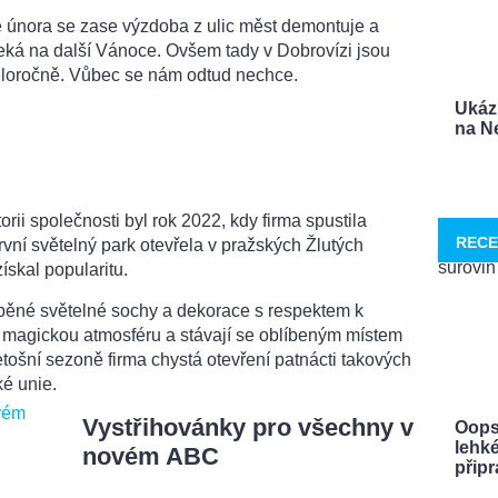
 února se zase výzdoba z ulic měst demontuje a
 čeká na další Vánoce. Ovšem tady v Dobrovízi jsou
loročně. Vůbec se nám odtud nechce.
Ukáz
na Ne
ii společnosti byl rok 2022, kdy firma spustila
RECE
První světelný park otevřela v pražských Žlutých
získal popularitu.
běné světelné sochy a dekorace s respektem k
í magickou atmosféru a stávají se oblíbeným místem
etošní sezoně firma chystá otevření patnácti takových
ké unie.
Vystřihovánky pro všechny v
Oops
lehké
novém ABC
připra