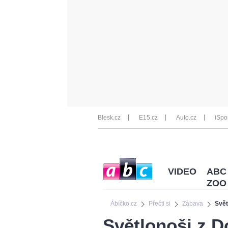
Blesk.cz
E15.cz
Auto.cz
iSpo
VIDEO
ABC
ZOO
Ábíčko.cz
Přečti si
Zábava
Svět
Světlonoši z D