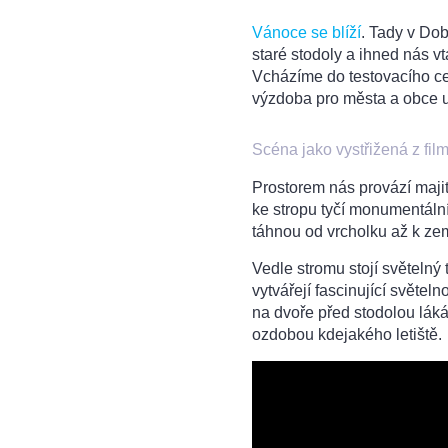
Vánoce se blíží
. Tady v Dob
staré stodoly a ihned nás vt
Vcházíme do testovacího ce
výzdoba pro města a obce u
Scéna jako vystřižená z fi
Prostorem nás provází maji
ke stropu tyčí monumentáln
táhnou od vrcholku až k zem
Vedle stromu stojí světelný 
vytvářejí fascinující světel
na dvoře před stodolou láká
ozdobou kdejakého letiště.