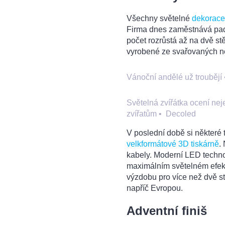
Všechny světelné
dekorace
Firma dnes zaměstnává pad
počet rozrůstá až na dvě stě
vyrobené ze svařovaných ne
Vánoční andělé už troubějí
Světelná zvířátka ocení nej
zvířatům
•
Decoled
V poslední době si některé t
velkformátové 3D tiskárně
.
kabely. Moderní LED technol
maximálním světelném efekt
výzdobu pro více než dvě s
napříč Evropou.
Adventní finiš