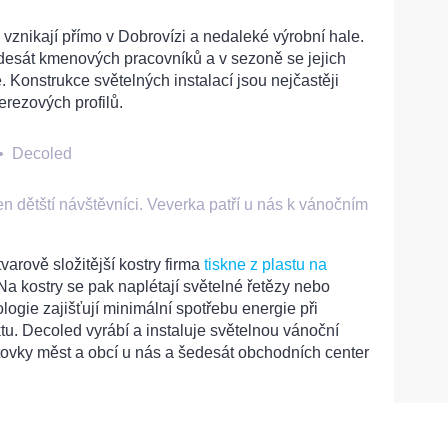
vznikají přímo v Dobrovízi a nedaleké výrobní hale.
esát kmenových pracovníků a v sezoně se jejich
. Konstrukce světelných instalací jsou nejčastěji
rezových profilů.
•
Decoled
en dětští návštěvníci. Veverka patří u nás k vánočním
varově složitější kostry firma
tiskne z plastu na
 Na kostry se pak naplétají světelné řetězy nebo
ogie zajišťují minimální spotřebu energie při
u. Decoled vyrábí a instaluje světelnou vánoční
tovky měst a obcí u nás a šedesát obchodních center