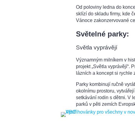
Od poloviny ledna do konce
sklízí do skladu firmy, kde
Vánoce zakonzervované ce
Světelné parky:
Světla vyprávějí
Významným milníkem v histor
projekt „Světla vyprávějí“. 
lázních a koncept si rychle 
Parky kombinují ručně vyrá
okolnímu prostoru, vytvářej
setkávání rodin s dětmi. V l
parků v pěti zemích Evrops