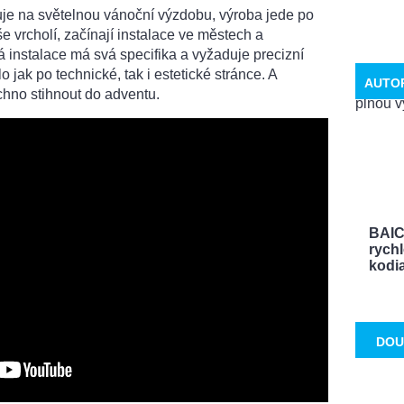
uje na světelnou vánoční výzdobu, výroba jede po
 vrcholí, začínají instalace ve městech a
 instalace má svá specifika a vyžaduje precizní
 jak po technické, tak i estetické stránce. A
AUTO
hno stihnout do adventu.
BAIC
rychl
kodia
DOU