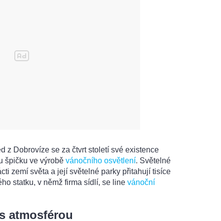
 z Dobrovíze se za čtvrt století své existence
u špičku ve výrobě
vánočního osvětlení
. Světelné
ti zemí světa a její světelné parky přitahují tisíce
o statku, v němž firma sídlí, se line
vánoční
 s atmosférou