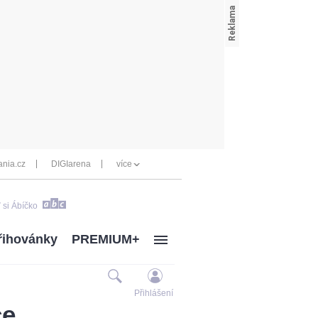
nia.cz
DIGIarena
více
 si Ábíčko
řihovánky
PREMIUM+
Přihlášení
ce