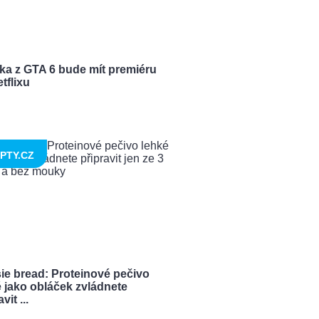
ka z GTA 6 bude mít premiéru
tflixu
PTY.CZ
ie bread: Proteinové pečivo
 jako obláček zvládnete
vit ...