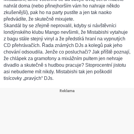
nahrát doma (nebo přinejhorším vám ho nahraje někdo
zkušenější), pak ho na party pustíte a jen tak naoko
předvádíte, že skutečně mixujete.
Skandál by se zřejmě neprovalil, kdyby si návštěvníci
londýnského klubu Mango nevšimli, že Mistabishi vytahuje
z bagu stále stejný vinyl a že předstírá hraní na vypnutých
CD přehrávačích. Řada známých DJs a kolegů pak jeho
chování odsoudila. Jenže co posluchači? Jak příště poznají,
že chlápek za gramofony a mixážním pultem jen nehraje
divadlo a skutečně s hudbou pracuje? Stoprocentní jistotu
asi nebudeme mít nikdy. Mistabishi tak jen poškodil
tisícovky „pravých“ DJs.