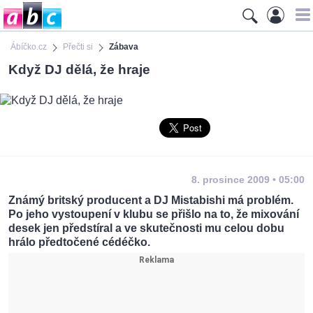
Ábíčko.cz
Přečti si
Zábava
Když DJ dělá, že hraje
8. prosince 2009 • 05:00
Známý britský producent a DJ Mistabishi má problém.
Po jeho vystoupení v klubu se přišlo na to, že mixování
desek jen předstíral a ve skutečnosti mu celou dobu
hrálo předtočené cédéčko.