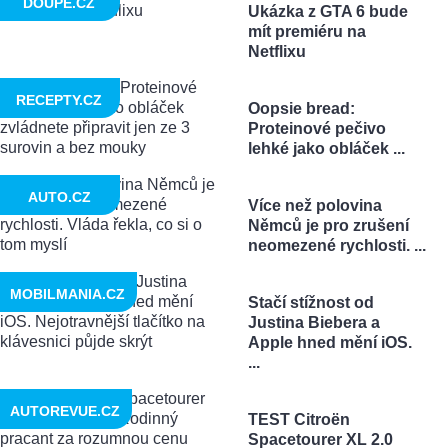
DOUPĚ.CZ
Ukázka z GTA 6 bude
mít premiéru na
Netflixu
RECEPTY.CZ
Oopsie bread:
Proteinové pečivo
lehké jako obláček ...
AUTO.CZ
Více než polovina
Němců je pro zrušení
neomezené rychlosti. ...
MOBILMANIA.CZ
Stačí stížnost od
Justina Biebera a
Apple hned mění iOS.
...
AUTOREVUE.CZ
TEST Citroën
Spacetourer XL 2.0