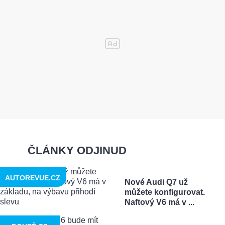
ČLÁNKY ODJINUD
AUTOREVUE.CZ
Nové Audi Q7 už
můžete konfigurovat.
Naftový V6 má v ...