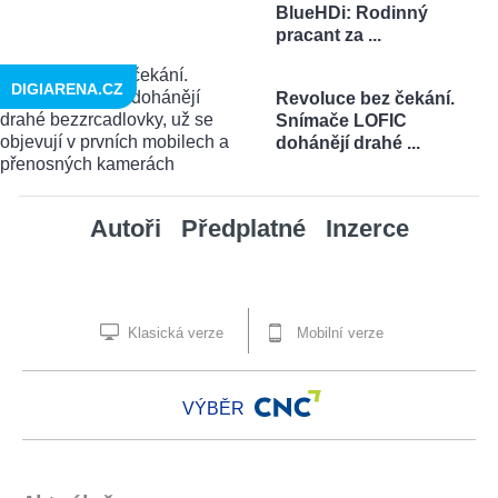
BlueHDi: Rodinný
pracant za ...
DIGIARENA.CZ
Revoluce bez čekání.
Snímače LOFIC
dohánějí drahé ...
Autoři
Předplatné
Inzerce
Klasická verze
Mobilní verze
VÝBĚR