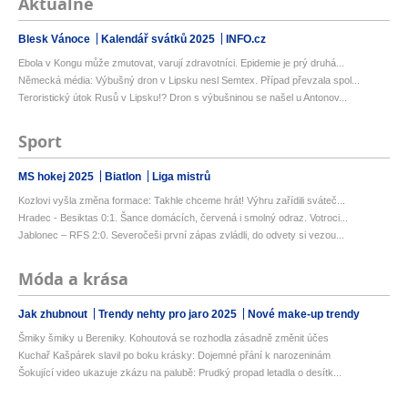
Aktuálně
Blesk Vánoce
Kalendář svátků 2025
INFO.cz
Ebola v Kongu může zmutovat, varují zdravotníci. Epidemie je prý druhá...
Německá média: Výbušný dron v Lipsku nesl Semtex. Případ převzala spol...
Teroristický útok Rusů v Lipsku!? Dron s výbušninou se našel u Antonov...
Sport
MS hokej 2025
Biatlon
Liga mistrů
Kozlovi vyšla změna formace: Takhle chceme hrát! Výhru zařídili sváteč...
Hradec - Besiktas 0:1. Šance domácích, červená i smolný odraz. Votroci...
Jablonec – RFS 2:0. Severočeši první zápas zvládli, do odvety si vezou...
Móda a krása
Jak zhubnout
Trendy nehty pro jaro 2025
Nové make-up trendy
Šmiky šmiky u Bereniky. Kohoutová se rozhodla zásadně změnit účes
Kuchař Kašpárek slavil po boku krásky: Dojemné přání k narozeninám
Šokující video ukazuje zkázu na palubě: Prudký propad letadla o desítk...