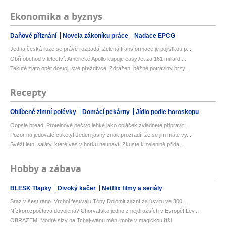
Ekonomika a byznys
Daňové přiznání
Novela zákoníku práce
Nadace EPCG
Jedna česká iluze se právě rozpadá. Zelená transformace je pojistkou p...
Obří obchod v letectví. Americké Apollo kupuje easyJet za 161 miliard ...
Tekuté zlato opět dostojí své přezdívce. Zdražení běžné potraviny brzy...
Recepty
Oblíbené zimní polévky
Domácí pekárny
Jídlo podle horoskopu
Oopsie bread: Proteinové pečivo lehké jako obláček zvládnete připravit...
Pozor na jedovaté cukety! Jeden jasný znak prozradí, že se jim máte vy...
Svěží letní saláty, které vás v horku neunaví: Zkuste k zelenině přida...
Hobby a zábava
BLESK Tlapky
Divoký kačer
Netflix filmy a seriály
Sraz v šest ráno. Vrchol festivalu Tóny Dolomit zazní za úsvitu ve 300...
Nízkorozpočtová dovolená? Chorvatsko jedno z nejdražších v Evropě! Lev...
OBRAZEM: Modré slzy na Tchaj-wanu mění moře v magickou říši