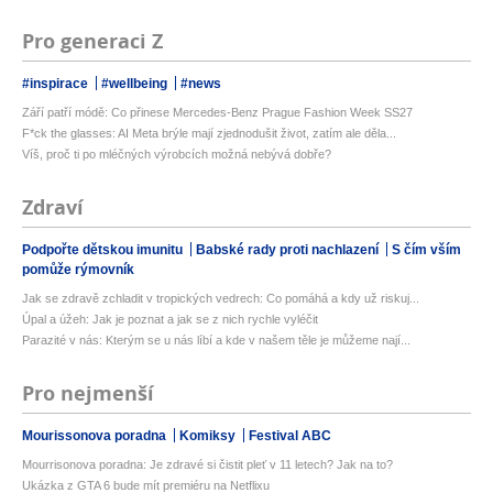
Pro generaci Z
#inspirace
#wellbeing
#news
Září patří módě: Co přinese Mercedes-Benz Prague Fashion Week SS27
F*ck the glasses: AI Meta brýle mají zjednodušit život, zatím ale děla...
Víš, proč ti po mléčných výrobcích možná nebývá dobře?
Zdraví
Podpořte dětskou imunitu
Babské rady proti nachlazení
S čím vším
pomůže rýmovník
Jak se zdravě zchladit v tropických vedrech: Co pomáhá a kdy už riskuj...
Úpal a úžeh: Jak je poznat a jak se z nich rychle vyléčit
Parazité v nás: Kterým se u nás líbí a kde v našem těle je můžeme nají...
Pro nejmenší
Mourissonova poradna
Komiksy
Festival ABC
Mourrisonova poradna: Je zdravé si čistit pleť v 11 letech? Jak na to?
Ukázka z GTA 6 bude mít premiéru na Netflixu