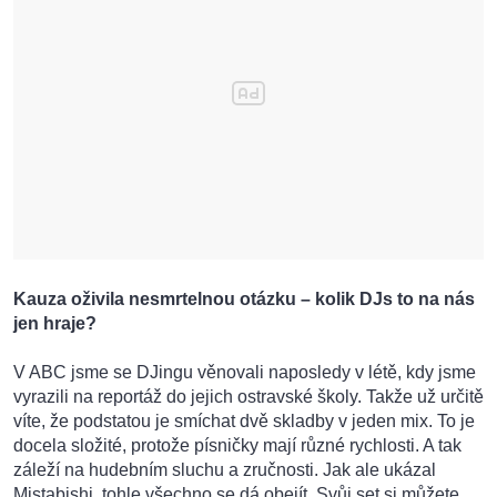
Kauza oživila nesmrtelnou otázku – kolik DJs to na nás
jen hraje?
V ABC jsme se DJingu věnovali naposledy v létě, kdy jsme
vyrazili na reportáž do jejich ostravské školy. Takže už určitě
víte, že podstatou je smíchat dvě skladby v jeden mix. To je
docela složité, protože písničky mají různé rychlosti. A tak
záleží na hudebním sluchu a zručnosti. Jak ale ukázal
Mistabishi, tohle všechno se dá obejít. Svůj set si můžete