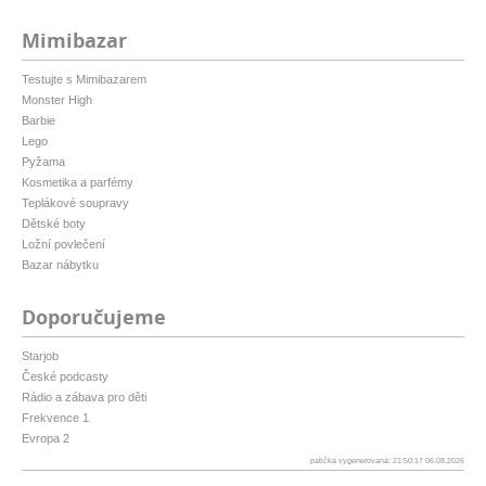
Mimibazar
Testujte s Mimibazarem
Monster High
Barbie
Lego
Pyžama
Kosmetika a parfémy
Teplákové soupravy
Dětské boty
Ložní povlečení
Bazar nábytku
Doporučujeme
Starjob
České podcasty
Rádio a zábava pro děti
Frekvence 1
Evropa 2
patička vygenerovaná: 21:50:17 06.08.2026