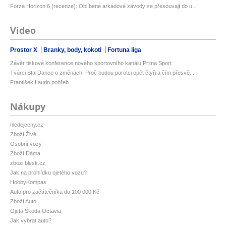
Forza Horizon 6 (recenze): Oblíbené arkádové závody se přesouvají do u...
Video
Prostor X
Branky, body, kokoti
Fortuna liga
Závěr tiskové konference nového sportovního kanálu Prima Sport
Tvůrci StarDance o změnách: Proč budou porotci opět čtyři a čím přesvě...
František Laurin pohřeb
Nákupy
hledejceny.cz
Zboží Živě
Osobní vozy
Zboží Dáma
zbozi.blesk.cz
Jak na prohlídku ojetého vozu?
HobbyKompas
Auto pro začátečníka do 100 000 Kč
Zboží Auto
Ojetá Škoda Octavia
Jak vybrat auto?