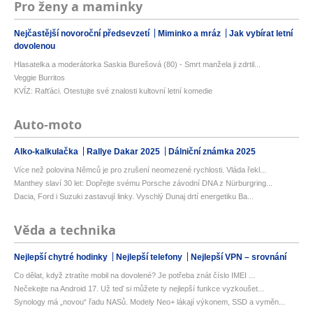
Pro ženy a maminky
Nejčastější novoroční předsevzetí
Miminko a mráz
Jak vybírat letní
dovolenou
Hlasatelka a moderátorka Saskia Burešová (80) - Smrt manžela ji zdrtil...
Veggie Burritos
KVÍZ: Rafťáci. Otestujte své znalosti kultovní letní komedie
Auto-moto
Alko-kalkulačka
Rallye Dakar 2025
Dálniční známka 2025
Více než polovina Němců je pro zrušení neomezené rychlosti. Vláda řekl...
Manthey slaví 30 let: Dopřejte svému Porsche závodní DNA z Nürburgring...
Dacia, Ford i Suzuki zastavují linky. Vyschlý Dunaj drtí energetiku Ba...
Věda a technika
Nejlepší chytré hodinky
Nejlepší telefony
Nejlepší VPN – srovnání
Co dělat, když ztratíte mobil na dovolené? Je potřeba znát číslo IMEI ...
Nečekejte na Android 17. Už teď si můžete ty nejlepší funkce vyzkoušet...
Synology má „novou“ řadu NASů. Modely Neo+ lákají výkonem, SSD a vyměn...