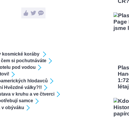
ČR
ly kosmické koráby
a čem si pochutnáváte
Pla
hotelu pod vodou
Han
tovi!
1:72
ihoamerických hlodavců
léta
tní Hvězdné války?!!
tava v kruhu a ve čtverci
otřebují samce
 v obýváku