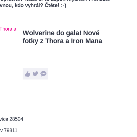
vnou, kdo vyhrál? Čtěte! :-)
Wolverine do gala! Nové
fotky z Thora a Iron Mana
vice 28504
ov 79811