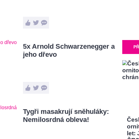
5x Arnold Schwarzenegger a
PŘ
jeho dřevo
Tygři masakrují sněhuláky:
Nemilosrdná obleva!
Čes
orni
let: