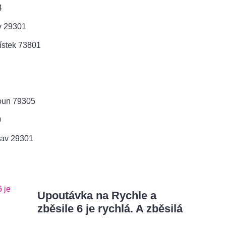
4
v 29301
ístek 73801
oun 79305
0
lav 29301
Upoutávka na Rychle a
zběsile 6 je rychlá. A zběsilá