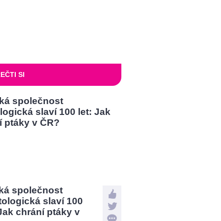
EČTI SI
ká společnost
tologická slaví 100
 Jak chrání ptáky v