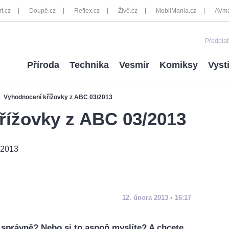
rt.cz
Doupě.cz
Reflex.cz
Živě.cz
MobilMania.cz
AVma
Předplať
Příroda
Technika
Vesmír
Komiksy
Vyst
Vyhodnocení křížovky z ABC 03/2013
řížovky z ABC 03/2013
12. února 2013 • 16:17
ste správně? Nebo si to aspoň myslíte? A chcete