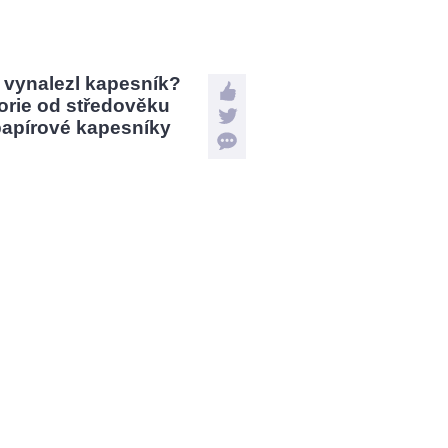
 vynalezl kapesník?
orie od středověku
papírové kapesníky