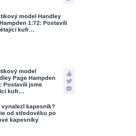
?
stikový model
dley Page Hampden
: Postavili jsme
jící kufr…