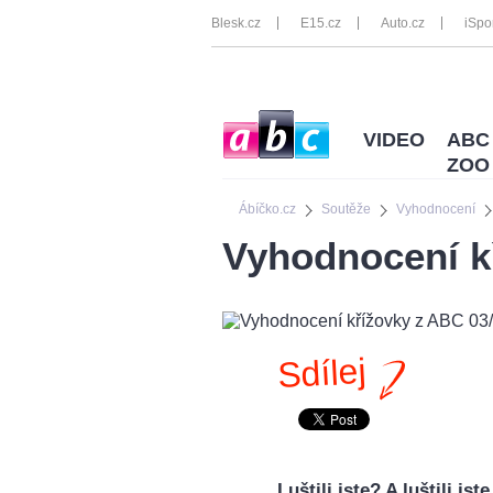
Blesk.cz
E15.cz
Auto.cz
iSpo
VIDEO
ABC
ZOO
Ábíčko.cz
Soutěže
Vyhodnocení
Vyhodnocení k
Sdílej
Luštili jste? A luštili j