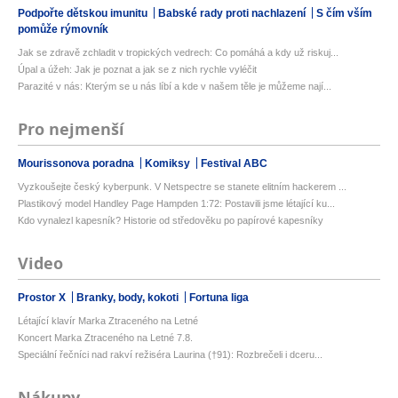
Podpořte dětskou imunitu
Babské rady proti nachlazení
S čím vším
pomůže rýmovník
Jak se zdravě zchladit v tropických vedrech: Co pomáhá a kdy už riskuj...
Úpal a úžeh: Jak je poznat a jak se z nich rychle vyléčit
Parazité v nás: Kterým se u nás líbí a kde v našem těle je můžeme nají...
Pro nejmenší
Mourissonova poradna
Komiksy
Festival ABC
Vyzkoušejte český kyberpunk. V Netspectre se stanete elitním hackerem ...
Plastikový model Handley Page Hampden 1:72: Postavili jsme létající ku...
Kdo vynalezl kapesník? Historie od středověku po papírové kapesníky
Video
Prostor X
Branky, body, kokoti
Fortuna liga
Létající klavír Marka Ztraceného na Letné
Koncert Marka Ztraceného na Letné 7.8.
Speciální řečníci nad rakví režiséra Laurina (†91): Rozbrečeli i dceru...
Nákupy