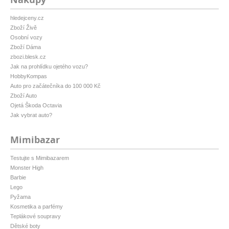
hledejceny.cz
Zboží Živě
Osobní vozy
Zboží Dáma
zbozi.blesk.cz
Jak na prohlídku ojetého vozu?
HobbyKompas
Auto pro začátečníka do 100 000 Kč
Zboží Auto
Ojetá Škoda Octavia
Jak vybrat auto?
Mimibazar
Testujte s Mimibazarem
Monster High
Barbie
Lego
Pyžama
Kosmetika a parfémy
Teplákové soupravy
Dětské boty