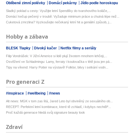
Oblíbené zimní polévky
Domácí pekárny
Jídlo podle horoskopu
Sladký poklad u cesty: Využijte letní špendlíky do tvarohového koláče,...
Domácí kečup pečený v troubě: Vyžaduje minimum práce a chutná lépe než...
Cuketová zmrzlina? Vyzkoušejte nečekaný letní hit a geniální způsob, j...
Hobby a zábava
BLESK Tlapky
Divoký kačer
Netflix filmy a seriály
Filip Vondrášek: V Jižní Americe si lidé plují životem mnohem lehčeji,...
Osvěžení ve Schladmingu: Lamy, ferraty i koulovačka v létě jsou jen pá...
Tipy na víkend: Harry Potter na výstavě! Folklor, bitvy i setkání vodn...
Pro generaci Z
#inspirace
#wellbeing
#news
Alt news: MGK v tom zas lítá, Jared Leto byl obviněný ze sexuálního ob...
RECEPT: Perfektní letní kombinace, které tě zchladí, i kdybys nechtěl*...
Proč každá generace hledá svůj signature beauty look
Zdraví