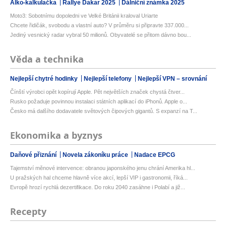
Alko-kalkulačka
Rallye Dakar 2025
Dálniční známka 2025
Moto3: Sobotnímu dopoledni ve Velké Británii kraloval Uriarte
Chcete řidičák, svobodu a vlastní auto? V průměru si připravte 337.000...
Jediný vesnický radar vybral 50 milionů. Obyvatelé se přitom dávno bou...
Věda a technika
Nejlepší chytré hodinky
Nejlepší telefony
Nejlepší VPN – srovnání
Čínští výrobci opět kopírují Apple. Pět největších značek chystá čtver...
Rusko požaduje povinnou instalaci státních aplikací do iPhonů. Apple o...
Česko má dalšího dodavatele světových čipových gigantů. S expanzí na T...
Ekonomika a byznys
Daňové přiznání
Novela zákoníku práce
Nadace EPCG
Tajemství měnové intervence: obranou japonského jenu chrání Amerika hl...
U pražských hal chceme hlavně více akcí, lepší VIP i gastronomii, říká...
Evropě hrozí rychlá dezertifikace. Do roku 2040 zasáhne i Polabí a již...
Recepty