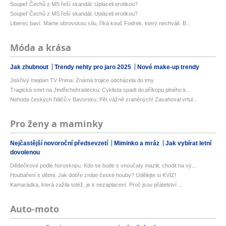
Soupeř Čechů z MS řeší skandál: Upláceli erotikou?
Soupeř Čechů z MS řeší skandál: Upláceli erotikou?
Liberec baví. Máme obrovskou sílu, říká kouč Fodrek, který nechválí. B...
Móda a krása
Jak zhubnout
Trendy nehty pro jaro 2025
Nové make-up trendy
Jiskřivý mejdan TV Prima: Známá trojice odcházela do tmy
Tragická smrt na Jindřichohradecku: Cyklista spadl do příkopu plného k...
Nehoda českých řidičů v Bavorsku: Pět vážně zraněných! Zasahoval vrtul...
Pro ženy a maminky
Nejčastější novoroční předsevzetí
Miminko a mráz
Jak vybírat letní
dovolenou
Dědečkové podle horoskopu. Kdo se bude s vnoučaty mazlit, chodit na vý...
Houbaření s dětmi. Jak dobře znáte české houby? Udělejte si KVÍZ!
Kamarádka, která zažila totéž, je k nezaplacení. Proč jsou přátelství ...
Auto-moto