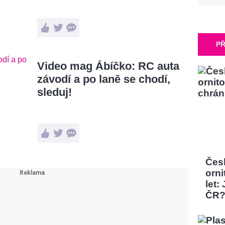
PŘ
Video mag Ábíčko: RC auta
závodí a po laně se chodí,
sleduj!
Čes
orni
let:
ČR