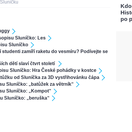
 Sluníčku
Kdo
Hist
po 
Buggy
sopisu Sluníčko: Les
isu Sluníčko
 studenti zamíří raketu do vesmíru? Podívejte se
ch dětí slaví čtvrt století
pisu Sluníčko: Hra České pohádky v kostce
atůžku od Sluníčka za 3D vystřihovánku čápa
u Sluníčko: „batůžek za větrník“
isu Sluníčko: „Kompot“
su Sluníčko: „beruška“