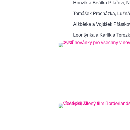
Honzík a Beátka Pilařovi, 
Tomášek Procházka, Lužná
Alžbětka a Vojtíšek Přástk
Leontýnka a Karlík a Terezk