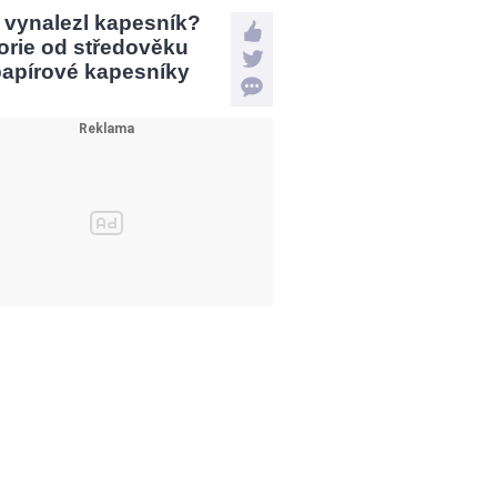
 vynalezl kapesník?
orie od středověku
papírové kapesníky