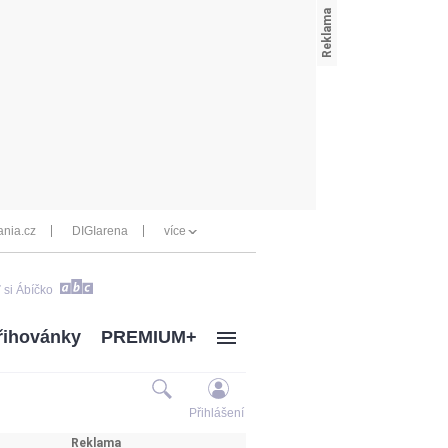
nia.cz
DIGIarena
více
 si Ábíčko
řihovánky
PREMIUM+
Přihlášení