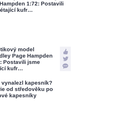
stikový model
dley Page Hampden
: Postavili jsme
jící kufr…