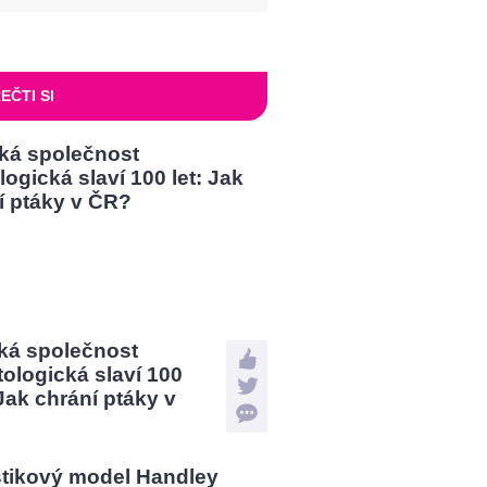
EČTI SI
ká společnost
tologická slaví 100
 Jak chrání ptáky v
?