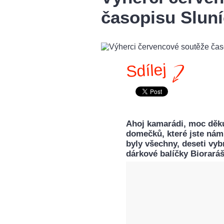
časopisu Sluní
Sdílej
Ahoj kamarádi, moc děku
domečků, které jste nám
byly všechny, deseti v
dárkové balíčky Biorará