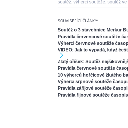
soutěž
,
výherci soutěže
,
soutěž ve
SOUVISEJÍCÍ ČLÁNKY:
Soutěž o 3 stavebnice Merkur 
Pravidla červencové soutěže ča
Výherci červnové soutěže časop
VIDEO: Jak to vypadá, když čeští
Zlatý oříšek: Soutěž nejšikovnější
Pravidla červnové soutěže časo
10 výherců hořčicově žlutého b
Výherci srpnové soutěže časopis
Pravidla zářijové soutěže časop
Pravidla říjnové soutěže časopi