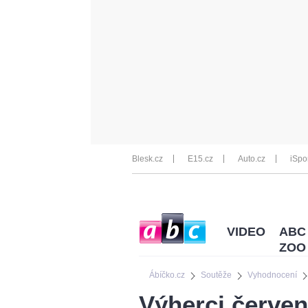
Blesk.cz
E15.cz
Auto.cz
iSpo
VIDEO
ABC
ZOO
Ábíčko.cz
Soutěže
Vyhodnocení
Výherci červe