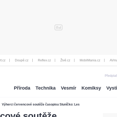
rt.cz
Doupě.cz
Reflex.cz
Živě.cz
MobilMania.cz
AVma
Předplať
Příroda
Technika
Vesmír
Komiksy
Vyst
Výherci červencové soutěže časopisu Sluníčko: Les
ncové soutěže