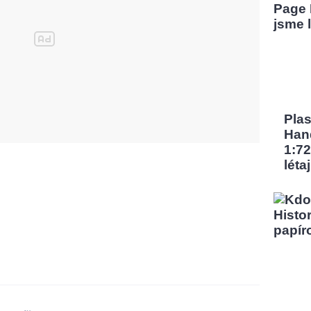
Pla
Han
1:72
léta