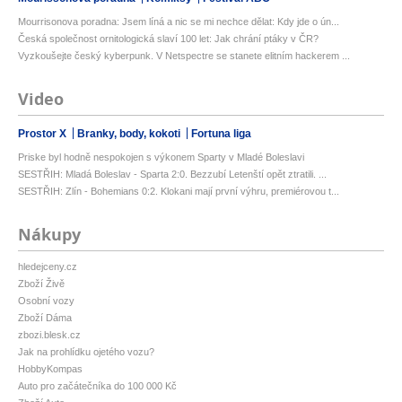
Mourrisonova poradna: Jsem líná a nic se mi nechce dělat: Kdy jde o ún...
Česká společnost ornitologická slaví 100 let: Jak chrání ptáky v ČR?
Vyzkoušejte český kyberpunk. V Netspectre se stanete elitním hackerem ...
Video
Prostor X
Branky, body, kokoti
Fortuna liga
Priske byl hodně nespokojen s výkonem Sparty v Mladé Boleslavi
SESTŘIH: Mladá Boleslav - Sparta 2:0. Bezzubí Letenští opět ztratili. ...
SESTŘIH: Zlín - Bohemians 0:2. Klokani mají první výhru, premiérovou t...
Nákupy
hledejceny.cz
Zboží Živě
Osobní vozy
Zboží Dáma
zbozi.blesk.cz
Jak na prohlídku ojetého vozu?
HobbyKompas
Auto pro začátečníka do 100 000 Kč