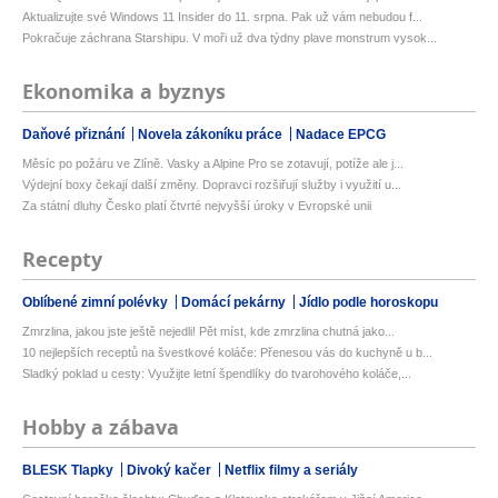
Aktualizujte své Windows 11 Insider do 11. srpna. Pak už vám nebudou f...
Pokračuje záchrana Starshipu. V moři už dva týdny plave monstrum vysok...
Ekonomika a byznys
Daňové přiznání
Novela zákoníku práce
Nadace EPCG
Měsíc po požáru ve Zlíně. Vasky a Alpine Pro se zotavují, potíže ale j...
Výdejní boxy čekají další změny. Dopravci rozšiřují služby i využití u...
Za státní dluhy Česko platí čtvrté nejvyšší úroky v Evropské unii
Recepty
Oblíbené zimní polévky
Domácí pekárny
Jídlo podle horoskopu
Zmrzlina, jakou jste ještě nejedli! Pět míst, kde zmrzlina chutná jako...
10 nejlepších receptů na švestkové koláče: Přenesou vás do kuchyně u b...
Sladký poklad u cesty: Využijte letní špendlíky do tvarohového koláče,...
Hobby a zábava
BLESK Tlapky
Divoký kačer
Netflix filmy a seriály