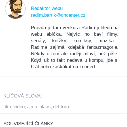
Redaktor webu
radim.bartik@cncenter.cz
Pravda je tam venku a Radim ji hledá na
webu ábíčka. Nejvíc ho baví filmy,
seriály, knížky, komiksy, muzika…
Radima zajímá kdejaká fantazmagorie.
Někdy o tom ale raději mluví, než píše.
Když už to fakt nedává u kompu, jde si
hrát nebo zaskákat na koncert.
KLÍČOVÁ SLOVA:
film
video
alma
blaas
del toro
,
,
,
,
SOUVISEJÍCÍ ČLÁNKY: