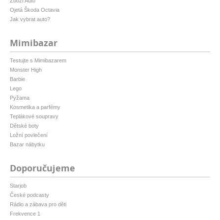
Zboží Auto
Ojetá Škoda Octavia
Jak vybrat auto?
Mimibazar
Testujte s Mimibazarem
Monster High
Barbie
Lego
Pyžama
Kosmetika a parfémy
Teplákové soupravy
Dětské boty
Ložní povlečení
Bazar nábytku
Doporučujeme
Starjob
České podcasty
Rádio a zábava pro děti
Frekvence 1