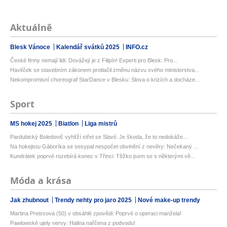
Aktuálně
Blesk Vánoce
Kalendář svátků 2025
INFO.cz
České firmy nemají lidi: Dovážejí je z Filipín! Experti pro Blesk: Pro...
Havlíček se stavebním zákonem protlačil změnu názvu svého ministerstva...
Nekompromisní choreograf StarDance v Blesku: Slova o krizích a docháze...
Sport
MS hokej 2025
Biatlon
Liga mistrů
Pardubický Boledovič vyhlíží střet se Slavií: Je škoda, že to nedokáže...
Na hokejistu Gáboríka se sesypal nespočet obvinění z nevěry: Nečekaný ...
Kundrátek poprvé rozebírá konec v Třinci: Těžko jsem se s některými vě...
Móda a krása
Jak zhubnout
Trendy nehty pro jaro 2025
Nové make-up trendy
Martina Preissová (50) v obsáhlé zpovědi: Poprvé o operaci manžela!
Pawlowské ujely nervy: Halina nařčena z podvodu!