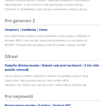
Cestovní horečka šlechty: Chuďas z Klatovska otrokářem v Jižní Americe
Filip Vondrášek: V Jižní Americe si lidé plují životem mnohem lehčeji,...
Osvěžení ve Schladmingu: Lamy, ferraty i koulovačka v létě jsou jen pá...
Pro generaci Z
#inspirace
#wellbeing
#news
Pop Culture Wrap: Ariana Grande promluvila o svém ústupu z veřejného ž...
Alt news: MGK v tom zas lítá, Jared Leto byl obviněný ze sexuálního ob...
RECEPT: Perfektní letní kombinace, které tě zchladí, i kdybys nechtěl*...
Zdraví
Podpořte dětskou imunitu
Babské rady proti nachlazení
S čím vším
pomůže rýmovník
Jak se zdravě zchladit v tropických vedrech: Co pomáhá a kdy už riskuj...
Úpal a úžeh: Jak je poznat a jak se z nich rychle vyléčit
Parazité v nás: Kterým se u nás líbí a kde v našem těle je můžeme nají...
Pro nejmenší
Mourissonova poradna
Komiksy
Festival ABC