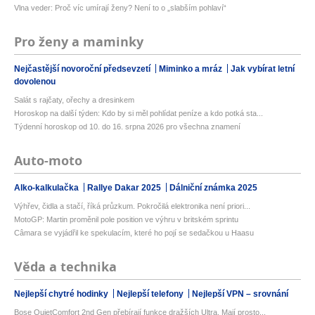
Vlna veder: Proč víc umírají ženy? Není to o „slabším pohlaví“
Pro ženy a maminky
Nejčastější novoroční předsevzetí
Miminko a mráz
Jak vybírat letní
dovolenou
Salát s rajčaty, ořechy a dresinkem
Horoskop na další týden: Kdo by si měl pohlídat peníze a kdo potká sta...
Týdenní horoskop od 10. do 16. srpna 2026 pro všechna znamení
Auto-moto
Alko-kalkulačka
Rallye Dakar 2025
Dálniční známka 2025
Výhřev, čidla a stačí, říká průzkum. Pokročilá elektronika není priori...
MotoGP: Martin proměnil pole position ve výhru v britském sprintu
Câmara se vyjádřil ke spekulacím, které ho pojí se sedačkou u Haasu
Věda a technika
Nejlepší chytré hodinky
Nejlepší telefony
Nejlepší VPN – srovnání
Bose QuietComfort 2nd Gen přebírají funkce dražších Ultra. Mají prosto...