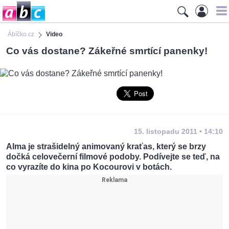
Ábíčko.cz
Video
Co vás dostane? Zákeřné smrtící panenky!
15. listopadu 2011 • 14:10
Alma je strašidelný animovaný kraťas, který se brzy
dočká celovečerní filmové podoby. Podívejte se teď, na
co vyrazíte do kina po Kocourovi v botách.