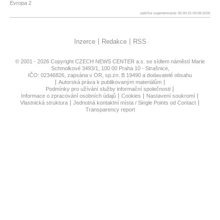
Evropa 2
patička vygenerovaná: 05:30:15 09.08.2026
Inzerce
Redakce
RSS
© 2001 - 2026 Copyright
CZECH NEWS CENTER a.s.
se sídlem náměstí Marie
Schmolkové 3493/1, 100 00 Praha 10 - Strašnice,
IČO: 02346826, zapsána v OR, sp.zn. B 19490 a dodavatelé obsahu
Autorská práva k publikovaným materiálům
Podmínky pro užívání služby informační společnosti
Informace o zpracování osobních údajů
Cookies
Nastavení soukromí
Vlastnická struktura
Jednotná kontaktní místa / Single Points od Contact
Transparency report