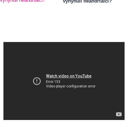
vyhynuli neandrtálci?