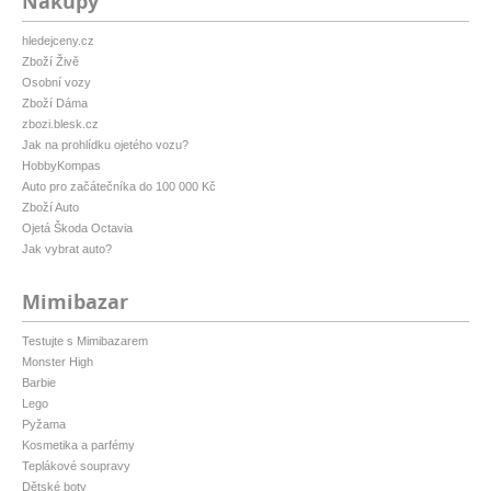
Nákupy
hledejceny.cz
Zboží Živě
Osobní vozy
Zboží Dáma
zbozi.blesk.cz
Jak na prohlídku ojetého vozu?
HobbyKompas
Auto pro začátečníka do 100 000 Kč
Zboží Auto
Ojetá Škoda Octavia
Jak vybrat auto?
Mimibazar
Testujte s Mimibazarem
Monster High
Barbie
Lego
Pyžama
Kosmetika a parfémy
Teplákové soupravy
Dětské boty