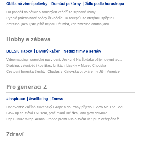
Oblíbené zimní polévky
Domácí pekárny
Jídlo podle horoskopu
Od pondělí do pátku: 5 rodinných večeří ze srpnové úrody
Rychlé prázdninové obědy či večeře: 10 receptů, se kterými uspějete i ...
Zmrzlina, jakou jste ještě nejedli! Pět míst, kde zmrzlina chutná jako...
Hobby a zábava
BLESK Tlapky
Divoký kačer
Netflix filmy a seriály
Videomapping i scénické nasvícení. Jeskyně Na Špičáku ožije novými tec...
Draisina, velocipéd i kostitřas: Unikátní bicykly v Muzeu Chodska
Cestovní horečka šlechty: Chuďas z Klatovska otrokářem v Jižní Americe
Pro generaci Z
#inspirace
#wellbeing
#news
Hot events: Začíná slovenský Grape a do Prahy přijedou Show Me The Bod...
Glow up se stává luxusem, proč mladí lidé říkají ano glow downu?
Pop Culture Wrap: Ariana Grande promluvila o svém ústupu z veřejného ž...
Zdraví