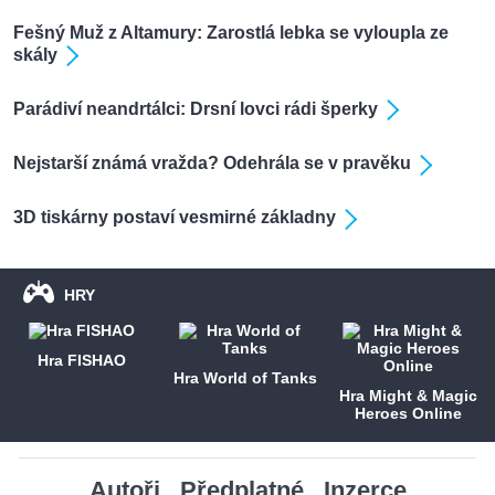
Fešný Muž z Altamury: Zarostlá lebka se vyloupla ze
skály
Parádiví neandrtálci: Drsní lovci rádi šperky
Nejstarší známá vražda? Odehrála se v pravěku
3D tiskárny postaví vesmirné základny
HRY
Hra FISHAO
Hra World of Tanks
Hra Might & Magic
Heroes Online
Autoři
Předplatné
Inzerce