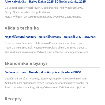
Alko-kalkulačka
Rallye Dakar 2025
Dálniční známka 2025
Co ukazují statistiky pojišťoven? Jsou přesnější než ty policejní a ve...
Gasly: Nová pravidla zašla příliš daleko
Moto3: Vítězství ve Velké Británii nakonec vybojoval David Almansa
Věda a technika
Nejlepší chytré hodinky
Nejlepší telefony
Nejlepší VPN – srovnání
Recenze filmu Zmrzlinář. Hitchcockovi Ptáci s dětmi, zmrzlinou a podst...
Recenze filmu Zmrzlinář. Hitchcockovi Ptáci s dětmi, zmrzlinou a podst...
Jak vznikla jazyková mapa. Vytvořili jsme v Claude Code agentní systém...
Ekonomika a byznys
Daňové přiznání
Novela zákoníku práce
Nadace EPCG
Čechům dál zdražují hypotéky. Sazby vystoupaly na dvouleté maximum
🎧 Chcete znát budoucnost firmy? Nefinanční reporting ukáže hrozby i př...
Rusko vypadlo z dvacítky, vládu přebírá sever. Žebříček ukazuje, kdo z...
Recepty