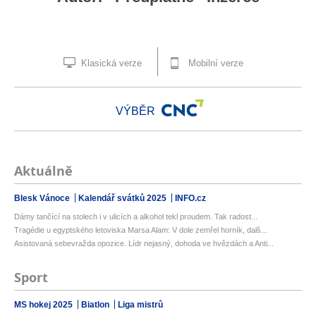
Klasická verze
Mobilní verze
VÝBĚR
Aktuálně
Blesk Vánoce
Kalendář svátků 2025
INFO.cz
Dámy tančící na stolech i v ulicích a alkohol tekl proudem. Tak radost...
Tragédie u egyptského letoviska Marsa Alam: V dole zemřel horník, dalš...
Asistovaná sebevražda opozice. Lídr nejasný, dohoda ve hvězdách a Anti...
Sport
MS hokej 2025
Biatlon
Liga mistrů