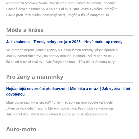
Náhrada za Macka v Mladé Boleslavi? Opora Vlašimi to nebude, přichází ...
Blamáž české osmnáctky a co se s ní musí stát. Velká zkouška, pranýř n...
Slavia proti Pardubicím: historický start, uragán a těžká adaptace. Al...
Móda a krása
Jak zhubnout
Trendy nehty pro jaro 2025
Nové make-up trendy
Ve vedrech nepracujeme? Teploty v Česku lámou rekordy, přijde úprava p...
Jsou v havarijním stavu, na opravy nebude: Bednárik zařízl peníze na k...
50 let od brutální vraždy u Valašských Klobouk: Těla dívek Somora ukry...
Pro ženy a maminky
Nejčastější novoroční předsevzetí
Miminko a mráz
Jak vybírat letní
dovolenou
Máte doma papriky a rajčata? Tyhle 4 recepty na lečo budete vařit celé...
„Mám ošklivé dítě.“ Tabu, o kterém rodiče mlčí. Psycholožka vysvětluje...
Jak přimět dítě, aby lezlo po čtyřech a proč je to tak důležité? Porad...
Auto-moto