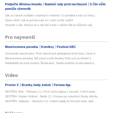
Podpořte dětskou imunitu
Babské rady proti nachlazení
S čím vším
pomůže rýmovník
Jak se zdravě zchladit v tropických vedrech: Co pomáhá a kdy už riskuj...
Úpal a úžeh: Jak je poznat a jak se z nich rychle vyléčit
Parazité v nás: Kterým se u nás líbí a kde v našem těle je můžeme nají...
Pro nejmenší
Mourissonova poradna
Komiksy
Festival ABC
Vychytralé masožravky: Proč masožravá darlingtonie krmí hmyz, který lo...
Mourrisonova poradna: Má smysl zrušit devátou třídu a jít na střední š...
Nahlédněte do nové továrny Škoda Auto: Takhle probíhá výroba baterií p...
Video
Prostor X
Branky, body, kokoti
Fortuna liga
SESTŘIH: Artis - Olomouc 1:2. První výhra Sigmy v sezoně, o třech bode...
SESTŘIH: Hradec Králové - Baník 2:1. Ostrava po vyloučení Skyby dohráv...
SESTŘIH: Jablonec - Slovácko 1:0. Celkem padly tři červené karty, dalš...