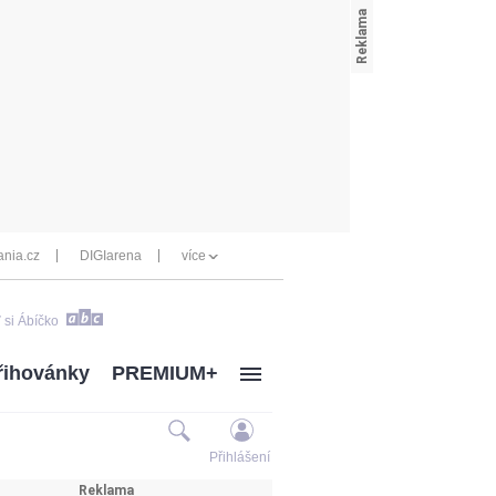
nia.cz
DIGIarena
více
 si Ábíčko
řihovánky
PREMIUM+
Přihlášení