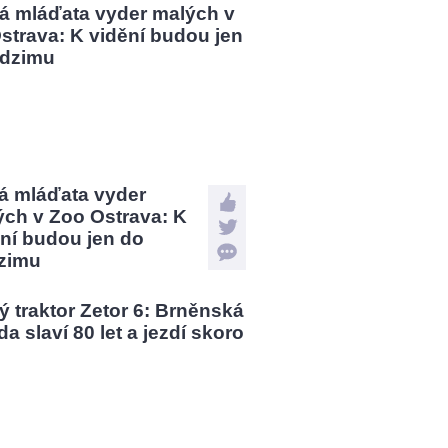
á mláďata vyder
ých v Zoo Ostrava: K
ní budou jen do
zimu