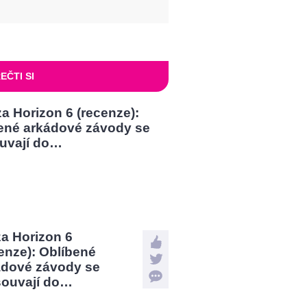
EČTI SI
a Horizon 6
enze): Oblíbené
ádové závody se
souvají do…