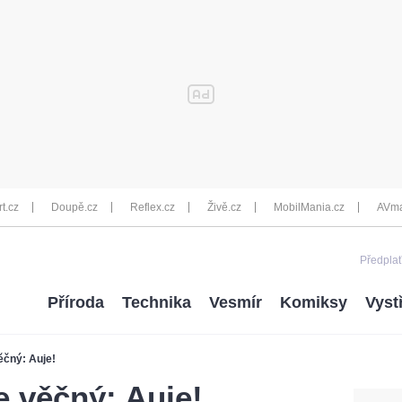
rt.cz
Doupě.cz
Reflex.cz
Živě.cz
MobilMania.cz
AVma
Předplať
Příroda
Technika
Vesmír
Komiksy
Vyst
věčný: Auje!
e věčný: Auje!