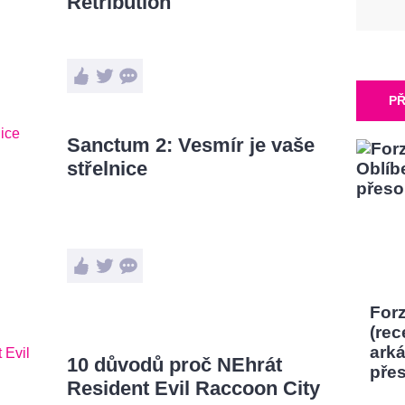
Retribution
PŘ
Sanctum 2: Vesmír je vaše
střelnice
Forz
(rec
ark
10 důvodů proč NEhrát
pře
Resident Evil Raccoon City