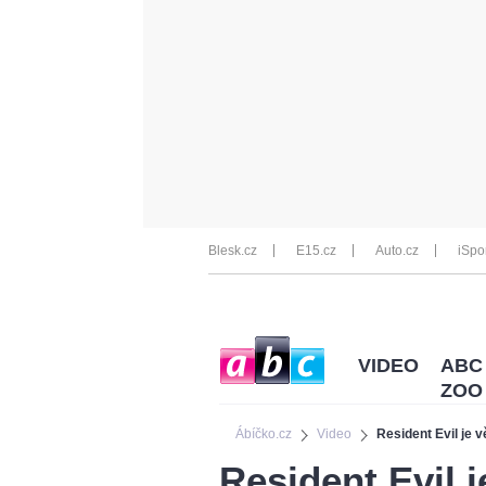
Blesk.cz
E15.cz
Auto.cz
iSpo
VIDEO
ABC
ZOO
Ábíčko.cz
Video
Resident Evil je 
Resident Evil j