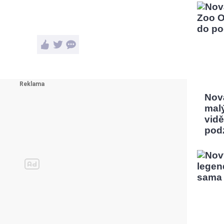
Nov
mal
vidě
pod