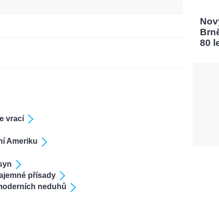
Nový
Brn
80 l
e vrací
žní Ameriku
syn
tajemné přísady
moderních neduhů