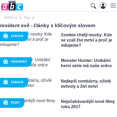
Ábíčko.cz
Tagy
resident evil - články s klíčovým slovem
Zombie chtějí mozky: Kde
ZÁBAVA
se vzali živí mrtví a proč je
milujeme?
Monster Hunter: Unikátní
VIDEOHRY
herní série má naše srdce
Nejlepší zombárny, oživlé
ZÁBAVA
mrtvoly a živí mrtví
Nejočekávanější nové filmy
FILMY
roku 2017