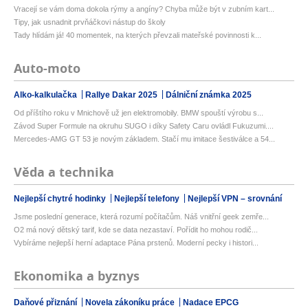
Vracejí se vám doma dokola rýmy a angíny? Chyba může být v zubním kart...
Tipy, jak usnadnit prvňáčkovi nástup do školy
Tady hlídám já! 40 momentek, na kterých převzali mateřské povinnosti k...
Auto-moto
Alko-kalkulačka
Rallye Dakar 2025
Dálniční známka 2025
Od příštího roku v Mnichově už jen elektromobily. BMW spouští výrobu s...
Závod Super Formule na okruhu SUGO i díky Safety Caru ovládl Fukuzumi....
Mercedes-AMG GT 53 je novým základem. Stačí mu imitace šestiválce a 54...
Věda a technika
Nejlepší chytré hodinky
Nejlepší telefony
Nejlepší VPN – srovnání
Jsme poslední generace, která rozumí počítačům. Náš vnitřní geek zemře...
O2 má nový dětský tarif, kde se data nezastaví. Pořídit ho mohou rodič...
Vybíráme nejlepší herní adaptace Pána prstenů. Moderní pecky i histori...
Ekonomika a byznys
Daňové přiznání
Novela zákoníku práce
Nadace EPCG