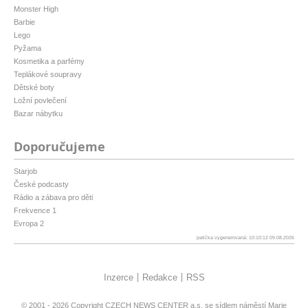
Monster High
Barbie
Lego
Pyžama
Kosmetika a parfémy
Teplákové soupravy
Dětské boty
Ložní povlečení
Bazar nábytku
Doporučujeme
Starjob
České podcasty
Rádio a zábava pro děti
Frekvence 1
Evropa 2
patička vygenerovaná: 10:10:12 09.08.2026
Inzerce
Redakce
RSS
© 2001 - 2026 Copyright
CZECH NEWS CENTER a.s.
se sídlem náměstí Marie