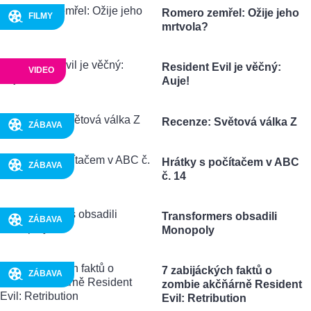
Romero zemřel: Ožije jeho
FILMY
mrtvola?
Resident Evil je věčný:
VIDEO
Auje!
Recenze: Světová válka Z
ZÁBAVA
Hrátky s počítačem v ABC
ZÁBAVA
č. 14
Transformers obsadili
ZÁBAVA
Monopoly
7 zabijáckých faktů o
ZÁBAVA
zombie akčňárně Resident
Evil: Retribution