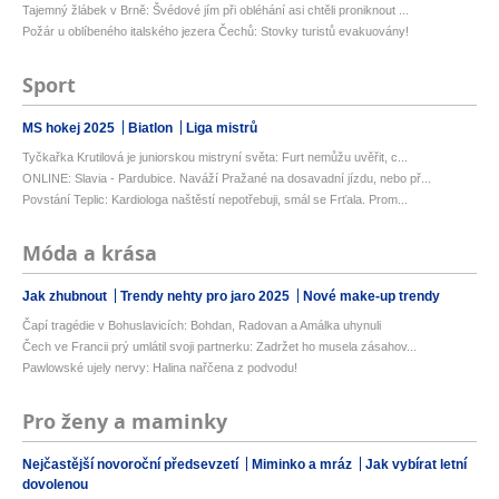
Tajemný žlábek v Brně: Švédové jím při obléhání asi chtěli proniknout ...
Požár u oblíbeného italského jezera Čechů: Stovky turistů evakuovány!
Sport
MS hokej 2025
Biatlon
Liga mistrů
Tyčkařka Krutilová je juniorskou mistryní světa: Furt nemůžu uvěřit, c...
ONLINE: Slavia - Pardubice. Naváží Pražané na dosavadní jízdu, nebo př...
Povstání Teplic: Kardiologa naštěstí nepotřebuji, smál se Frťala. Prom...
Móda a krása
Jak zhubnout
Trendy nehty pro jaro 2025
Nové make-up trendy
Čapí tragédie v Bohuslavicích: Bohdan, Radovan a Amálka uhynuli
Čech ve Francii prý umlátil svoji partnerku: Zadržet ho musela zásahov...
Pawlowské ujely nervy: Halina nařčena z podvodu!
Pro ženy a maminky
Nejčastější novoroční předsevzetí
Miminko a mráz
Jak vybírat letní
dovolenou