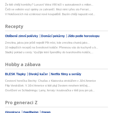
Že lidé chtějí kombíky? Luxusní Volva V90 leží v autosalonech s milion...
Češi ve velkém vozí ojetiny ze zahraničí. Mezi nimi i přes sto Ferrari...
V Holešovicích má vzniknout nové koupaliště. Bazén chtějí napustit vod...
Recepty
Oblíbené zimní polévky
Domácí pekárny
Jídlo podle horoskopu
Zmrzlina, jakou jste ještě nejedli! Pět míst, kde zmrzlina chutná jako...
10 nejlepších receptů na švestkové koláče: Přenesou vás do kuchyně u b...
Sladký poklad u cesty: Využijte letní špendlíky do tvarohového koláče,...
Hobby a zábava
BLESK Tlapky
Divoký kačer
Netflix filmy a seriály
Cestovní horečka šlechty: Chuďas z Klatovska otrokářem v Jižní Americe
Filip Vondrášek: V Jižní Americe si lidé plují životem mnohem lehčeji,...
Osvěžení ve Schladmingu: Lamy, ferraty i koulovačka v létě jsou jen pá...
Pro generaci Z
#inspirace
#wellbeing
#news