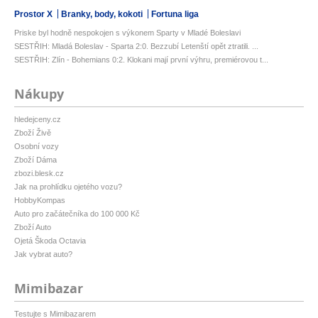
Prostor X
Branky, body, kokoti
Fortuna liga
Priske byl hodně nespokojen s výkonem Sparty v Mladé Boleslavi
SESTŘIH: Mladá Boleslav - Sparta 2:0. Bezzubí Letenští opět ztratili. ...
SESTŘIH: Zlín - Bohemians 0:2. Klokani mají první výhru, premiérovou t...
Nákupy
hledejceny.cz
Zboží Živě
Osobní vozy
Zboží Dáma
zbozi.blesk.cz
Jak na prohlídku ojetého vozu?
HobbyKompas
Auto pro začátečníka do 100 000 Kč
Zboží Auto
Ojetá Škoda Octavia
Jak vybrat auto?
Mimibazar
Testujte s Mimibazarem