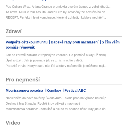
Pop Culture Wrap: Ariana Grande promluvila o svém ústupu z veřejného ž...
Alt news: MGK v tom zas lítá, Jared Leto byl obviněný ze sexuálního ob...
RECEPT: Perfektní letní kombinace, které tě zchladí, i kdybys nechtěl*...
Zdraví
Podpořte dětskou imunitu
Babské rady proti nachlazení
S čím vším
pomůže rýmovník
Jak se zdravě zchladit v tropických vedrech: Co pomáhá a kdy už riskuj...
Úpal a úžeh: Jak je poznat a jak se z nich rychle vyléčit
Parazité v nás: Kterým se u nás líbí a kde v našem těle je můžeme nají...
Pro nejmenší
Mourissonova poradna
Komiksy
Festival ABC
Nahlédněte do nové továrny Škoda Auto: Takhle probíhá výroba baterií p...
Desková hra Stínadla: Rychlé šípy ožívají v napínavé
Mourrisonova poradna: Jsem líná a nic se mi nechce dělat: Kdy jde o ún...
Video