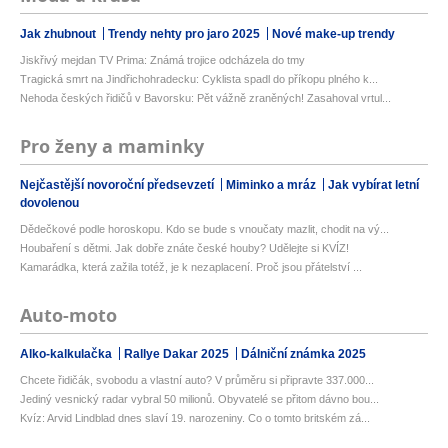
Jak zhubnout
Trendy nehty pro jaro 2025
Nové make-up trendy
Jiskřivý mejdan TV Prima: Známá trojice odcházela do tmy
Tragická smrt na Jindřichohradecku: Cyklista spadl do příkopu plného k...
Nehoda českých řidičů v Bavorsku: Pět vážně zraněných! Zasahoval vrtul...
Pro ženy a maminky
Nejčastější novoroční předsevzetí
Miminko a mráz
Jak vybírat letní
dovolenou
Dědečkové podle horoskopu. Kdo se bude s vnoučaty mazlit, chodit na vý...
Houbaření s dětmi. Jak dobře znáte české houby? Udělejte si KVÍZ!
Kamarádka, která zažila totéž, je k nezaplacení. Proč jsou přátelství ...
Auto-moto
Alko-kalkulačka
Rallye Dakar 2025
Dálniční známka 2025
Chcete řidičák, svobodu a vlastní auto? V průměru si připravte 337.000...
Jediný vesnický radar vybral 50 milionů. Obyvatelé se přitom dávno bou...
Kvíz: Arvid Lindblad dnes slaví 19. narozeniny. Co o tomto britském zá...