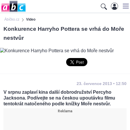
Ábíčko.cz
Video
Konkurence Harryho Pottera se vrhá do Moře
nestvůr
23. července 2013 • 12:50
V srpnu zaplaví kina další dobrodružství Percyho
Jacksona. Podívejte se na českou upoutávku filmu
tentokrát natočeného podle knížky Moře nestvůr.