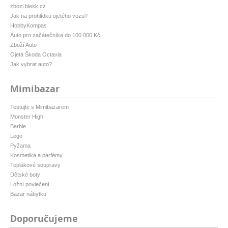
zbozi.blesk.cz
Jak na prohlídku ojetého vozu?
HobbyKompas
Auto pro začátečníka do 100 000 Kč
Zboží Auto
Ojetá Škoda Octavia
Jak vybrat auto?
Mimibazar
Testujte s Mimibazarem
Monster High
Barbie
Lego
Pyžama
Kosmetika a parfémy
Teplákové soupravy
Dětské boty
Ložní povlečení
Bazar nábytku
Doporučujeme