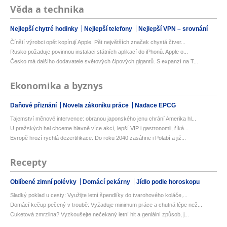
Věda a technika
Nejlepší chytré hodinky
Nejlepší telefony
Nejlepší VPN – srovnání
Čínští výrobci opět kopírují Apple. Pět největších značek chystá čtver...
Rusko požaduje povinnou instalaci státních aplikací do iPhonů. Apple o...
Česko má dalšího dodavatele světových čipových gigantů. S expanzí na T...
Ekonomika a byznys
Daňové přiznání
Novela zákoníku práce
Nadace EPCG
Tajemství měnové intervence: obranou japonského jenu chrání Amerika hl...
U pražských hal chceme hlavně více akcí, lepší VIP i gastronomii, říká...
Evropě hrozí rychlá dezertifikace. Do roku 2040 zasáhne i Polabí a již...
Recepty
Oblíbené zimní polévky
Domácí pekárny
Jídlo podle horoskopu
Sladký poklad u cesty: Využijte letní špendlíky do tvarohového koláče,...
Domácí kečup pečený v troubě: Vyžaduje minimum práce a chutná lépe než...
Cuketová zmrzlina? Vyzkoušejte nečekaný letní hit a geniální způsob, j...