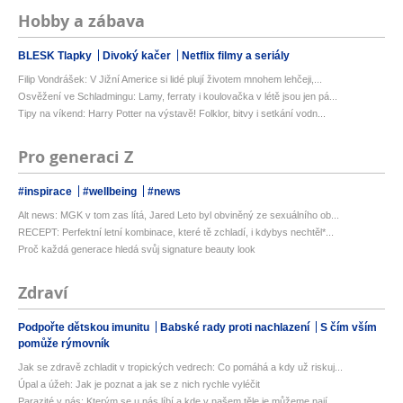
Hobby a zábava
BLESK Tlapky
Divoký kačer
Netflix filmy a seriály
Filip Vondrášek: V Jižní Americe si lidé plují životem mnohem lehčeji,...
Osvěžení ve Schladmingu: Lamy, ferraty i koulovačka v létě jsou jen pá...
Tipy na víkend: Harry Potter na výstavě! Folklor, bitvy i setkání vodn...
Pro generaci Z
#inspirace
#wellbeing
#news
Alt news: MGK v tom zas lítá, Jared Leto byl obviněný ze sexuálního ob...
RECEPT: Perfektní letní kombinace, které tě zchladí, i kdybys nechtěl*...
Proč každá generace hledá svůj signature beauty look
Zdraví
Podpořte dětskou imunitu
Babské rady proti nachlazení
S čím vším
pomůže rýmovník
Jak se zdravě zchladit v tropických vedrech: Co pomáhá a kdy už riskuj...
Úpal a úžeh: Jak je poznat a jak se z nich rychle vyléčit
Parazité v nás: Kterým se u nás líbí a kde v našem těle je můžeme nají...