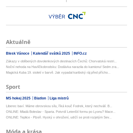
VÝBĚR
Aktuálně
Blesk Vánoce
Kalendář svátků 2025
INFO.cz
Zákazy v oblíbených dovolenkových destinacích Čechů: Chorvatská restri...
Noční nehoda na Havlíčkobrodsku: Dodávka narazila do kamionu! Sedm zra...
Magická Kuba 19. století v barvě. Jak vypadal karibský ráj před přícho...
Sport
MS hokej 2025
Biatlon
Liga mistrů
Liberec baví. Máme obrovskou sílu, říká kouč Fodrek, který nechválí. B...
ONLINE: Mladá Boleslav - Sparta. Potvrdí Letenští formu po Lyonu? Mace...
ONLINE: Teplice - Plzeň. Hyský v ohrožení, udrží se proti rozjetým Sev...
Móda a krása