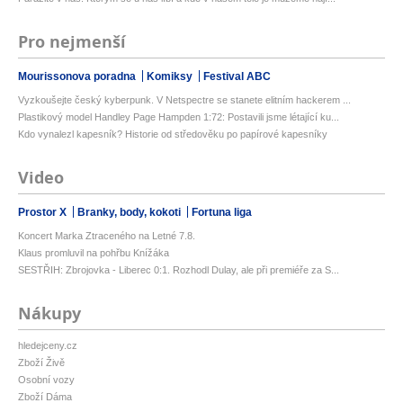
Pro nejmenší
Mourissonova poradna
Komiksy
Festival ABC
Vyzkoušejte český kyberpunk. V Netspectre se stanete elitním hackerem ...
Plastikový model Handley Page Hampden 1:72: Postavili jsme létající ku...
Kdo vynalezl kapesník? Historie od středověku po papírové kapesníky
Video
Prostor X
Branky, body, kokoti
Fortuna liga
Koncert Marka Ztraceného na Letné 7.8.
Klaus promluvil na pohřbu Knížáka
SESTŘIH: Zbrojovka - Liberec 0:1. Rozhodl Dulay, ale při premiéře za S...
Nákupy
hledejceny.cz
Zboží Živě
Osobní vozy
Zboží Dáma