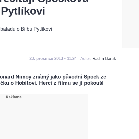
Pytlíkovi
23. prosince 2013 • 11:24
Autor:
Radim Bartík
Leonard Nimoy známý jako původní Spock ze
čku o Hobitovi. Herci z filmu se jí pokouší