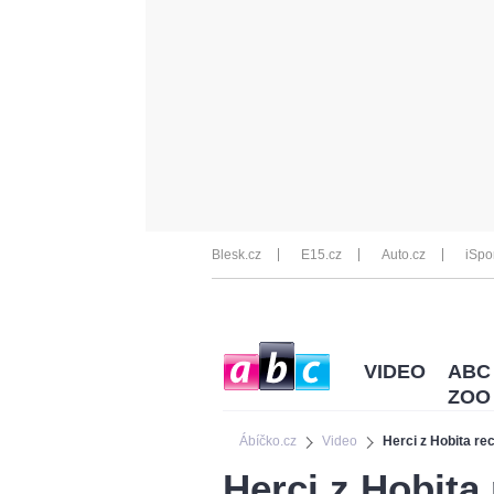
Blesk.cz
E15.cz
Auto.cz
iSpo
VIDEO
ABC
ZOO
Ábíčko.cz
Video
Herci z Hobita rec
Herci z Hobita