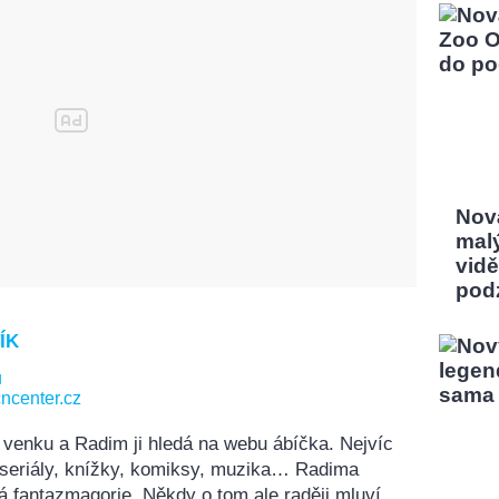
Nov
mal
vidě
pod
ÍK
u
ncenter.cz
 venku a Radim ji hledá na webu ábíčka. Nejvíc
, seriály, knížky, komiksy, muzika… Radima
á fantazmagorie. Někdy o tom ale raději mluví,