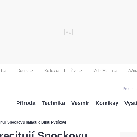
rt.cz
Doupě.cz
Reflex.cz
Živě.cz
MobilMania.cz
AVma
Předplať
Příroda
Technika
Vesmír
Komiksy
Vyst
itují Spockovu baladu o Bilbu Pytlíkovi
 recitují Spockovu