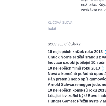
než píše. Kdy
zaskákat na k
KLÍČOVÁ SLOVA:
hobit
SOUVISEJÍCÍ ČLÁNKY:
10 nejlepších knížek roku 2013
Chuck Norris si dělá srandu z 
Inovace ozdobí jubilejní 10. roč
10 nejlepších filmů roku 2013
Nová a konečně pořádná upoutáv
Pán prstenů nebo spíš gumový
Arnold Schwarzenegger jede, n
10 nejlepších komiksů roku 201
Létající lev, zuřící býk! Buvol n
Hunger Games: Přežili byste v a