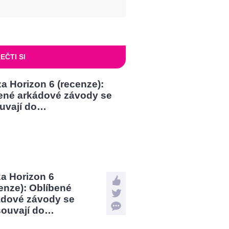
EČTI SI
a Horizon 6
enze): Oblíbené
ádové závody se
souvají do…