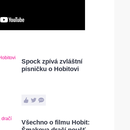
Spock zpívá zvláštní
písničku o Hobitovi
Všechno o filmu Hobit:
Šmakova dračí poušť