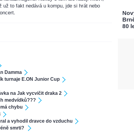
ž už to fakt nedává u kompu, jde si hrát nebo
oncert.
Nový
Brn
80 l
Van Damma
ník turnaje E.ON Junior Cup
ka na Jak vycvičit draka 2
ch medvídků???
emá chybu
3
abral a vyhodil dravce do vzduchu
réně smrti?