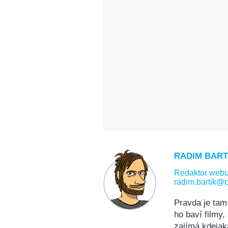
RADIM BART
Redaktor web
radim.bartik@c
Pravda je tam
ho baví filmy
zajímá kdejak