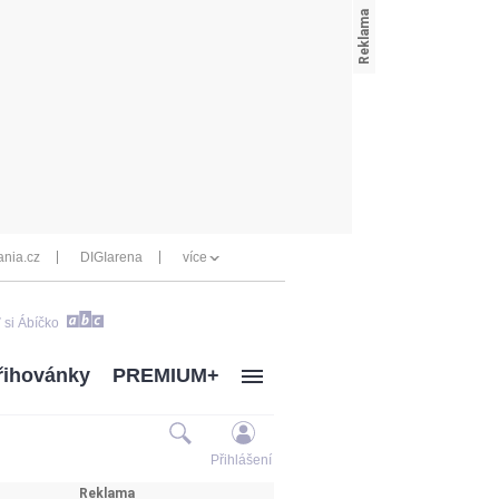
nia.cz
DIGIarena
více
 si Ábíčko
řihovánky
PREMIUM+
Přihlášení