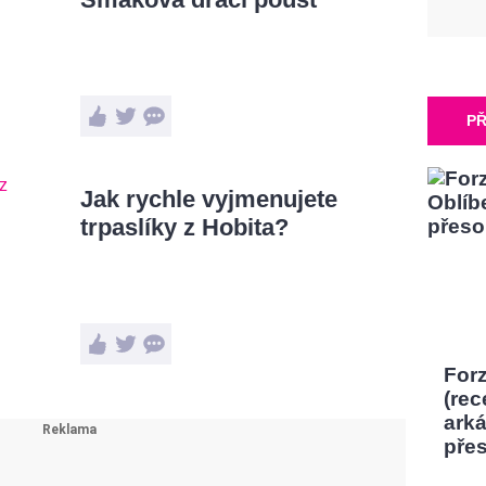
PŘ
Jak rychle vyjmenujete
trpaslíky z Hobita?
Forz
(rec
ark
pře