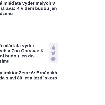
á mláďata vyder
ých v Zoo Ostrava: K
ní budou jen do
zimu