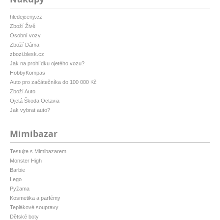
hledejceny.cz
Zboží Živě
Osobní vozy
Zboží Dáma
zbozi.blesk.cz
Jak na prohlídku ojetého vozu?
HobbyKompas
Auto pro začátečníka do 100 000 Kč
Zboží Auto
Ojetá Škoda Octavia
Jak vybrat auto?
Mimibazar
Testujte s Mimibazarem
Monster High
Barbie
Lego
Pyžama
Kosmetika a parfémy
Teplákové soupravy
Dětské boty