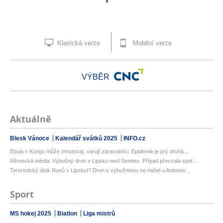
Klasická verze
Mobilní verze
VÝBĚR
Aktuálně
Blesk Vánoce
Kalendář svátků 2025
INFO.cz
Ebola v Kongu může zmutovat, varují zdravotníci. Epidemie je prý druhá...
Německá média: Výbušný dron v Lipsku nesl Semtex. Případ převzala spol...
Teroristický útok Rusů v Lipsku!? Dron s výbušninou se našel u Antonov...
Sport
MS hokej 2025
Biatlon
Liga mistrů