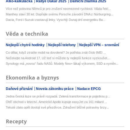
Alko-kalkulačka
Rallye Dakar 2025
Dálniční známka 2025
Více než polovina Němců je pro zrušení neomezené rychlosti. Vláda řekl...
Manthey slaví 30 let: Dopřejte svému Porsche závodní DNA z Nürburgring...
Dacia, Ford i Suzuki zastavují linky. Vyschlý Dunaj drtí energetiku Ba...
Věda a technika
Nejlepší chytré hodinky
Nejlepší telefony
Nejlepší VPN – srovnání
Co dělat, když ztratíte mobil na dovolené? Je potřeba znát číslo IMEI ...
Nečekejte na Android 17. Už teď si můžete ty nejlepší funkce vyzkoušet...
Synology má „novou“ řadu NASů. Modely Neo+ lákají výkonem, SSD a vyměn...
Ekonomika a byznys
Daňové přiznání
Novela zákoníku práce
Nadace EPCG
Jedna česká iluze se právě rozpadá. Zelená transformace je pojistkou p...
Obří obchod v letectví. Americké Apollo kupuje easyJet za 161 miliard ...
Tekuté zlato opět dostojí své přezdívce. Zdražení běžné potraviny brzy...
Recepty