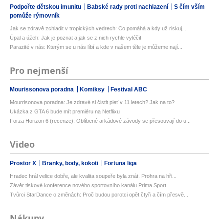
Podpořte dětskou imunitu
Babské rady proti nachlazení
S čím vším
pomůže rýmovník
Jak se zdravě zchladit v tropických vedrech: Co pomáhá a kdy už riskuj...
Úpal a úžeh: Jak je poznat a jak se z nich rychle vyléčit
Parazité v nás: Kterým se u nás líbí a kde v našem těle je můžeme nají...
Pro nejmenší
Mourissonova poradna
Komiksy
Festival ABC
Mourrisonova poradna: Je zdravé si čistit pleť v 11 letech? Jak na to?
Ukázka z GTA 6 bude mít premiéru na Netflixu
Forza Horizon 6 (recenze): Oblíbené arkádové závody se přesouvají do u...
Video
Prostor X
Branky, body, kokoti
Fortuna liga
Hradec hrál velice dobře, ale kvalita soupeře byla znát. Prohra na hři...
Závěr tiskové konference nového sportovního kanálu Prima Sport
Tvůrci StarDance o změnách: Proč budou porotci opět čtyři a čím přesvě...
Nákupy