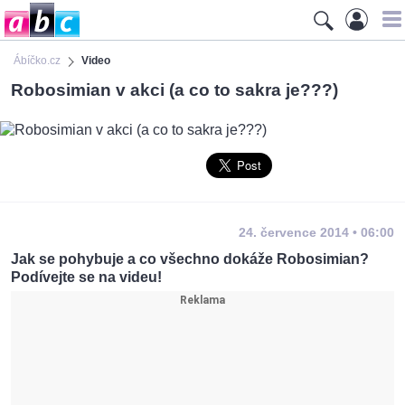
Ábíčko.cz
Video
Robosimian v akci (a co to sakra je???)
24. července 2014 • 06:00
Jak se pohybuje a co všechno dokáže Robosimian?
Podívejte se na videu!