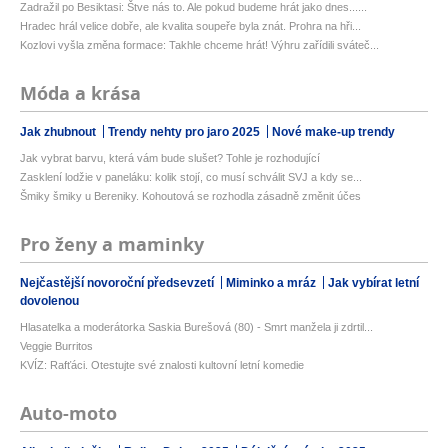
Zadražil po Besiktasi: Štve nás to. Ale pokud budeme hrát jako dnes......
Hradec hrál velice dobře, ale kvalita soupeře byla znát. Prohra na hři...
Kozlovi vyšla změna formace: Takhle chceme hrát! Výhru zařídili sváteč...
Móda a krása
Jak zhubnout
Trendy nehty pro jaro 2025
Nové make-up trendy
Jak vybrat barvu, která vám bude slušet? Tohle je rozhodující
Zasklení lodžie v paneláku: kolik stojí, co musí schválit SVJ a kdy se...
Šmiky šmiky u Bereniky. Kohoutová se rozhodla zásadně změnit účes
Pro ženy a maminky
Nejčastější novoroční předsevzetí
Miminko a mráz
Jak vybírat letní
dovolenou
Hlasatelka a moderátorka Saskia Burešová (80) - Smrt manžela ji zdrtil...
Veggie Burritos
KVÍZ: Rafťáci. Otestujte své znalosti kultovní letní komedie
Auto-moto