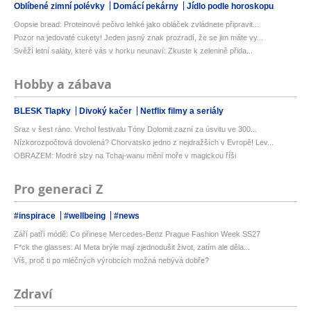
Oblíbené zimní polévky
Domácí pekárny
Jídlo podle horoskopu
Oopsie bread: Proteinové pečivo lehké jako obláček zvládnete připravit...
Pozor na jedovaté cukety! Jeden jasný znak prozradí, že se jim máte vy...
Svěží letní saláty, které vás v horku neunaví: Zkuste k zelenině přida...
Hobby a zábava
BLESK Tlapky
Divoký kačer
Netflix filmy a seriály
Sraz v šest ráno. Vrchol festivalu Tóny Dolomit zazní za úsvitu ve 300...
Nízkorozpočtová dovolená? Chorvatsko jedno z nejdražších v Evropě! Lev...
OBRAZEM: Modré slzy na Tchaj-wanu mění moře v magickou říši
Pro generaci Z
#inspirace
#wellbeing
#news
Září patří módě: Co přinese Mercedes-Benz Prague Fashion Week SS27
F*ck the glasses: AI Meta brýle mají zjednodušit život, zatím ale děla...
Víš, proč ti po mléčných výrobcích možná nebývá dobře?
Zdraví